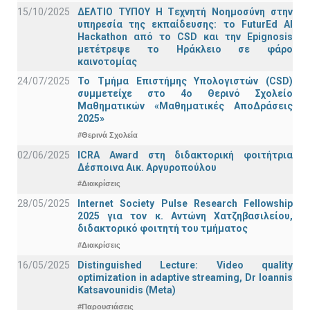
15/10/2025
ΔΕΛΤΙΟ ΤΥΠΟΥ H Tεχνητή Νοημοσύνη στην
υπηρεσία της εκπαίδευσης: το FuturEd AI
Hackathon από το CSD και την Epignosis
μετέτρεψε το Ηράκλειο σε φάρο
καινοτομίας
24/07/2025
Το Τμήμα Επιστήμης Υπολογιστών (CSD)
συμμετείχε στο 4ο Θερινό Σχολείο
Μαθηματικών «Μαθηματικές ΑποΔράσεις
2025»
#Θερινά Σχολεία
02/06/2025
ICRA Award στη διδακτορική φοιτήτρια
Δέσποινα Αικ. Αργυροπούλου
#Διακρίσεις
28/05/2025
Internet Society Pulse Research Fellowship
2025 για τον κ. Αντώνη Χατζηβασιλείου,
διδακτορικό φοιτητή του τμήματος
#Διακρίσεις
16/05/2025
Distinguished Lecture: Video quality
optimization in adaptive streaming, Dr Ioannis
Katsavounidis (Meta)
#Παρουσιάσεις