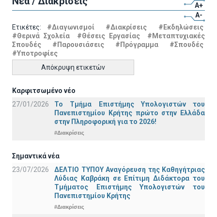
Νέα / Διακρίσεις
A+
A-
Ετικέτες:
#Διαγωνισμοί
#Διακρίσεις
#Εκδηλώσεις
#Θερινά Σχολεία
#Θέσεις Εργασίας
#Μεταπτυχιακές
Σπουδές
#Παρουσιάσεις
#Πρόγραμμα
#Σπουδές
#Υποτροφίες
Απόκρυψη ετικετών
Καρφιτσωμένο νέο
27/01/2026
Το Τμήμα Επιστήμης Υπολογιστών του
Πανεπιστημίου Κρήτης πρώτο στην Ελλάδα
στην Πληροφορική για το 2026!
#Διακρίσεις
Σημαντικά νέα
23/07/2026
ΔΕΛΤΙΟ ΤΥΠΟΥ Αναγόρευση της Καθηγήτριας
Λύδιας Καβράκη σε Επίτιμη Διδάκτορα του
Τμήματος Επιστήμης Υπολογιστών του
Πανεπιστημίου Κρήτης
#Διακρίσεις