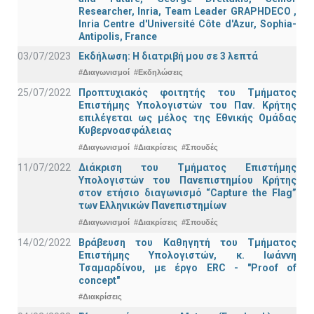
Researcher, Inria, Team Leader GRAPHDECO ,
Inria Centre d'Université Côte d'Azur, Sophia-
Antipolis, France
03/07/2023
Εκδήλωση: Η διατριβή μου σε 3 λεπτά
#Διαγωνισμοί
#Εκδηλώσεις
25/07/2022
Προπτυχιακός φοιτητής του Τμήματος
Επιστήμης Υπολογιστών του Παν. Κρήτης
επιλέγεται ως μέλος της Εθνικής Ομάδας
Κυβερνοασφάλειας
#Διαγωνισμοί
#Διακρίσεις
#Σπουδές
11/07/2022
Διάκριση του Τμήματος Επιστήμης
Υπολογιστών του Πανεπιστημίου Κρήτης
στον ετήσιο διαγωνισμό “Capture the Flag”
των Ελληνικών Πανεπιστημίων
#Διαγωνισμοί
#Διακρίσεις
#Σπουδές
14/02/2022
Βράβευση του Καθηγητή του Τμήματος
Επιστήμης Υπολογιστών, κ. Ιωάννη
Τσαμαρδίνου, με έργο ERC - "Proof of
concept"
#Διακρίσεις