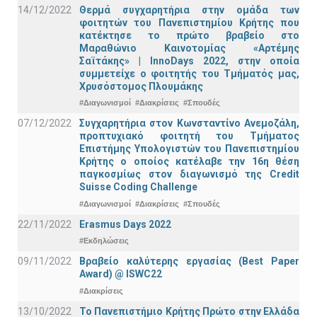
14/12/2022
Θερμά συγχαρητήρια στην ομάδα των
φοιτητών του Πανεπιστημίου Κρήτης που
κατέκτησε το πρώτο βραβείο στο
Μαραθώνιο Καινοτομίας «Αρτέμης
Σαϊτάκης» | InnoDays 2022, στην οποία
συμμετείχε ο φοιτητής του Τμήματός μας,
Χρυσόστομος Πλουμάκης
#Διαγωνισμοί
#Διακρίσεις
#Σπουδές
07/12/2022
Συγχαρητήρια στον Κωνσταντίνο Ανεμοζάλη,
προπτυχιακό φοιτητή του Τμήματος
Επιστήμης Υπολογιστών του Πανεπιστημίου
Κρήτης ο οποίος κατέλαβε την 16η θέση
παγκοσμίως στον διαγωνισμό της Credit
Suisse Coding Challenge
#Διαγωνισμοί
#Διακρίσεις
#Σπουδές
22/11/2022
Erasmus Days 2022
#Εκδηλώσεις
09/11/2022
Βραβείο καλύτερης εργασίας (Best Paper
Award) @ ISWC22
#Διακρίσεις
13/10/2022
Το Πανεπιστήμιο Κρήτης Πρώτο στην Ελλάδα