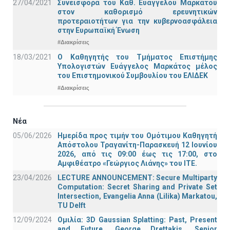
27/04/2021
Συνεισφορά του Καθ. Ευάγγελου Μαρκάτου
στον καθορισμό ερευνητικών
προτεραιοτήτων για την κυβερνοασφάλεια
στην Ευρωπαϊκή Ένωση
#Διακρίσεις
18/03/2021
Ο Καθηγητής του Τμήματος Επιστήμης
Υπολογιστών Ευάγγελος Μαρκάτος μέλος
του Επιστημονικού Συμβουλίου του ΕΛΙΔΕΚ
#Διακρίσεις
Νέα
05/06/2026
Ημερίδα προς τιμήν του Ομότιμου Καθηγητή
Απόστολου Τραγανίτη-Παρασκευή 12 Ιουνίου
2026, από τις 09:00 έως τις 17:00, στο
Αμφιθέατρο «Γεώργιος Λιάνης» του ΙΤΕ.
23/04/2026
LECTURE ANNOUNCEMENT: Secure Multiparty
Computation: Secret Sharing and Private Set
Intersection, Evangelia Anna (Lilika) Markatou,
TU Delft
12/09/2024
Ομιλία: 3D Gaussian Splatting: Past, Present
and Future, George Drettakis, Senior