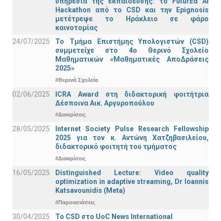
υπηρεσία της εκπαίδευσης: το FuturEd AI
Hackathon από το CSD και την Epignosis
μετέτρεψε το Ηράκλειο σε φάρο
καινοτομίας
24/07/2025
Το Τμήμα Επιστήμης Υπολογιστών (CSD)
συμμετείχε στο 4ο Θερινό Σχολείο
Μαθηματικών «Μαθηματικές ΑποΔράσεις
2025»
#Θερινά Σχολεία
02/06/2025
ICRA Award στη διδακτορική φοιτήτρια
Δέσποινα Αικ. Αργυροπούλου
#Διακρίσεις
28/05/2025
Internet Society Pulse Research Fellowship
2025 για τον κ. Αντώνη Χατζηβασιλείου,
διδακτορικό φοιτητή του τμήματος
#Διακρίσεις
16/05/2025
Distinguished Lecture: Video quality
optimization in adaptive streaming, Dr Ioannis
Katsavounidis (Meta)
#Παρουσιάσεις
30/04/2025
To CSD στο UoC News International