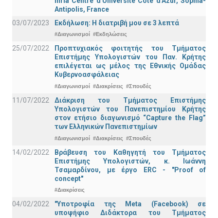
Inria Centre d'Université Côte d'Azur, Sophia-
Antipolis, France
03/07/2023
Εκδήλωση: Η διατριβή μου σε 3 λεπτά
#Διαγωνισμοί
#Εκδηλώσεις
25/07/2022
Προπτυχιακός φοιτητής του Τμήματος
Επιστήμης Υπολογιστών του Παν. Κρήτης
επιλέγεται ως μέλος της Εθνικής Ομάδας
Κυβερνοασφάλειας
#Διαγωνισμοί
#Διακρίσεις
#Σπουδές
11/07/2022
Διάκριση του Τμήματος Επιστήμης
Υπολογιστών του Πανεπιστημίου Κρήτης
στον ετήσιο διαγωνισμό “Capture the Flag”
των Ελληνικών Πανεπιστημίων
#Διαγωνισμοί
#Διακρίσεις
#Σπουδές
14/02/2022
Βράβευση του Καθηγητή του Τμήματος
Επιστήμης Υπολογιστών, κ. Ιωάννη
Τσαμαρδίνου, με έργο ERC - "Proof of
concept"
#Διακρίσεις
04/02/2022
"Υποτροφία της Meta (Facebook) σε
υποψήφιο Διδάκτορα του Τμήματος