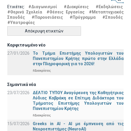
Ετικέτες:
#Διαγωνισμοί
#Διακρίσεις
#Εκδηλώσεις
#Θερινά Σχολεία
#Θέσεις Εργασίας
#Μεταπτυχιακές
Σπουδές
#Παρουσιάσεις
#Πρόγραμμα
#Σπουδές
#Υποτροφίες
Απόκρυψη ετικετών
Καρφιτσωμένο νέο
27/01/2026
Το Τμήμα Επιστήμης Υπολογιστών του
Πανεπιστημίου Κρήτης πρώτο στην Ελλάδα
στην Πληροφορική για το 2026!
#Διακρίσεις
Σημαντικά νέα
23/07/2026
ΔΕΛΤΙΟ ΤΥΠΟΥ Αναγόρευση της Καθηγήτριας
Λύδιας Καβράκη σε Επίτιμη Διδάκτορα του
Τμήματος Επιστήμης Υπολογιστών του
Πανεπιστημίου Κρήτης
#Διακρίσεις
15/07/2026
Greeks in AI - ΑΙ με έμπνευση από τις
Νευροεπιστήμες (NeuroAI)