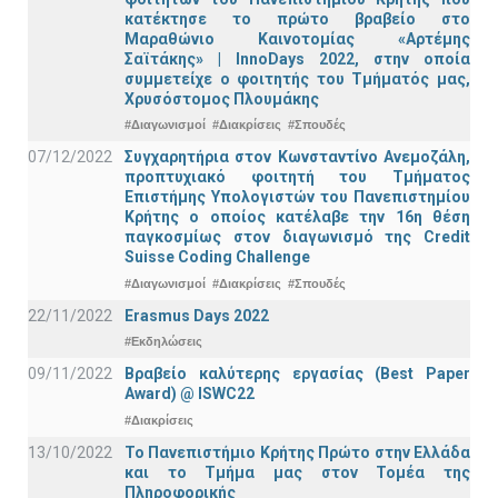
κατέκτησε το πρώτο βραβείο στο
Μαραθώνιο Καινοτομίας «Αρτέμης
Σαϊτάκης» | InnoDays 2022, στην οποία
συμμετείχε ο φοιτητής του Τμήματός μας,
Χρυσόστομος Πλουμάκης
#Διαγωνισμοί
#Διακρίσεις
#Σπουδές
07/12/2022
Συγχαρητήρια στον Κωνσταντίνο Ανεμοζάλη,
προπτυχιακό φοιτητή του Τμήματος
Επιστήμης Υπολογιστών του Πανεπιστημίου
Κρήτης ο οποίος κατέλαβε την 16η θέση
παγκοσμίως στον διαγωνισμό της Credit
Suisse Coding Challenge
#Διαγωνισμοί
#Διακρίσεις
#Σπουδές
22/11/2022
Erasmus Days 2022
#Εκδηλώσεις
09/11/2022
Βραβείο καλύτερης εργασίας (Best Paper
Award) @ ISWC22
#Διακρίσεις
13/10/2022
Το Πανεπιστήμιο Κρήτης Πρώτο στην Ελλάδα
και το Τμήμα μας στον Τομέα της
Πληροφορικής