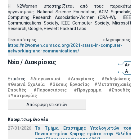
H N2Women υποστηρίζεται από τους παρακάτω
οργανισμούς: National Science Foundation, ACM Sigmobile,
Computing Research Association-Women (CRA-W), IEEE
Communications Society, IEEE Computer Society, Microsoft
Research, Google, Hewlett Packard Labs.
Περισσότερες πληροφορίες:
https://n2women.comsoc.org/2021-stars-in-computer-
networking-and-communications/
Νέα / Διακρίσεις
A+
A-
Ετικέτες:
#Διαγωνισμοί
#Διακρίσεις
#Εκδηλώσεις
#Θερινά Σχολεία
#Θέσεις Εργασίας
#Μεταπτυχιακές
Σπουδές
#Παρουσιάσεις
#Πρόγραμμα
#Σπουδές
#Υποτροφίες
Απόκρυψη ετικετών
Καρφιτσωμένο νέο
27/01/2026
Το Τμήμα Επιστήμης Υπολογιστών του
Πανεπιστημίου Κρήτης πρώτο στην Ελλάδα