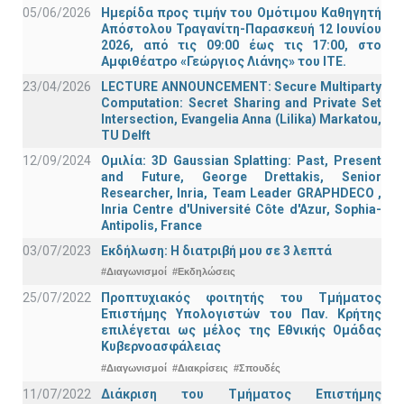
05/06/2026
Ημερίδα προς τιμήν του Ομότιμου Καθηγητή
Απόστολου Τραγανίτη-Παρασκευή 12 Ιουνίου
2026, από τις 09:00 έως τις 17:00, στο
Αμφιθέατρο «Γεώργιος Λιάνης» του ΙΤΕ.
23/04/2026
LECTURE ANNOUNCEMENT: Secure Multiparty
Computation: Secret Sharing and Private Set
Intersection, Evangelia Anna (Lilika) Markatou,
TU Delft
12/09/2024
Ομιλία: 3D Gaussian Splatting: Past, Present
and Future, George Drettakis, Senior
Researcher, Inria, Team Leader GRAPHDECO ,
Inria Centre d'Université Côte d'Azur, Sophia-
Antipolis, France
03/07/2023
Εκδήλωση: Η διατριβή μου σε 3 λεπτά
#Διαγωνισμοί
#Εκδηλώσεις
25/07/2022
Προπτυχιακός φοιτητής του Τμήματος
Επιστήμης Υπολογιστών του Παν. Κρήτης
επιλέγεται ως μέλος της Εθνικής Ομάδας
Κυβερνοασφάλειας
#Διαγωνισμοί
#Διακρίσεις
#Σπουδές
11/07/2022
Διάκριση του Τμήματος Επιστήμης