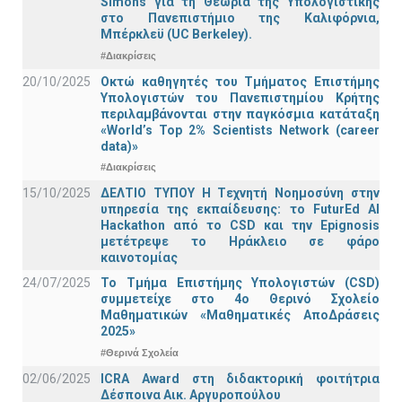
Simons για τη Θεωρία της Υπολογιστικής
στο Πανεπιστήμιο της Καλιφόρνια,
Μπέρκλεϋ (UC Berkeley).
#Διακρίσεις
20/10/2025
Οκτώ καθηγητές του Τμήματος Επιστήμης
Υπολογιστών του Πανεπιστημίου Κρήτης
περιλαμβάνονται στην παγκόσμια κατάταξη
«World’s Top 2% Scientists Network (career
data)»
#Διακρίσεις
15/10/2025
ΔΕΛΤΙΟ ΤΥΠΟΥ H Tεχνητή Νοημοσύνη στην
υπηρεσία της εκπαίδευσης: το FuturEd AI
Hackathon από το CSD και την Epignosis
μετέτρεψε το Ηράκλειο σε φάρο
καινοτομίας
24/07/2025
Το Τμήμα Επιστήμης Υπολογιστών (CSD)
συμμετείχε στο 4ο Θερινό Σχολείο
Μαθηματικών «Μαθηματικές ΑποΔράσεις
2025»
#Θερινά Σχολεία
02/06/2025
ICRA Award στη διδακτορική φοιτήτρια
Δέσποινα Αικ. Αργυροπούλου