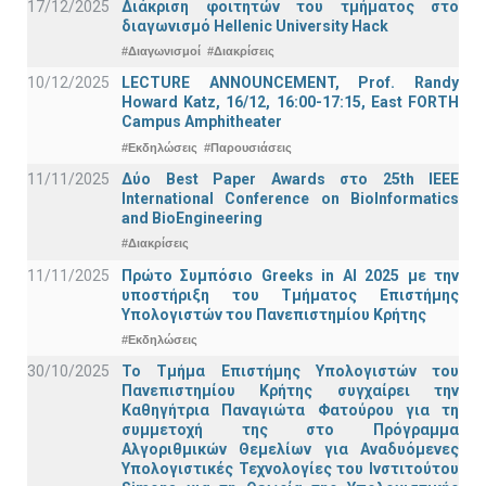
17/12/2025
Διάκριση φοιτητών του τμήματος στο
διαγωνισμό Hellenic University Hack
#Διαγωνισμοί
#Διακρίσεις
10/12/2025
LECTURE ANNOUNCEMENT, Prof. Randy
Howard Katz, 16/12, 16:00-17:15, East FORTH
Campus Amphitheater
#Εκδηλώσεις
#Παρουσιάσεις
11/11/2025
Δύο Best Paper Awards στο 25th IEEE
International Conference on BioInformatics
and BioEngineering
#Διακρίσεις
11/11/2025
Πρώτο Συμπόσιο Greeks in AI 2025 με την
υποστήριξη του Τμήματος Επιστήμης
Υπολογιστών του Πανεπιστημίου Κρήτης
#Εκδηλώσεις
30/10/2025
Το Τμήμα Επιστήμης Υπολογιστών του
Πανεπιστημίου Κρήτης συγχαίρει την
Καθηγήτρια Παναγιώτα Φατούρου για τη
συμμετοχή της στο Πρόγραμμα
Αλγοριθμικών Θεμελίων για Αναδυόμενες
Υπολογιστικές Τεχνολογίες του Ινστιτούτου