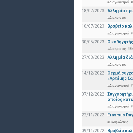
#Διαγωνισμοί
#
18/07/2023
Άλλη μία πρ
#Διακρίσεις
10/07/2023
Βραβείο καλ
#Διαγωνισμοί
#
30/05/2023
Ο καθηγητής
#Διακρίσεις
#Ε
27/03/2023
Άλλη μία δι
#Διακρίσεις
14/12/2022
Θερμά συγχα
«Αρτέμης Σα
#Διαγωνισμοί
#
07/12/2022
Συγχαρητήρ
οποίος κατέ
#Διαγωνισμοί
#
22/11/2022
Erasmus Day
#Εκδηλώσεις
09/11/2022
Βραβείο καλ