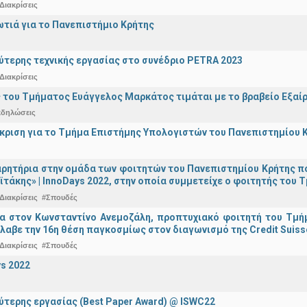
Διακρίσεις
ωτιά για το Πανεπιστήμιο Κρήτης
ύτερης τεχνικής εργασίας στο συνέδριο PETRA 2023
Διακρίσεις
 του Τμήματος Ευάγγελος Μαρκάτος τιμάται με το βραβείο Εξαί
κδηλώσεις
άκριση για το Τμήμα Επιστήμης Υπολογιστών του Πανεπιστημίου 
ρητήρια στην ομάδα των φοιτητών του Πανεπιστημίου Κρήτης π
ϊτάκης» | InnoDays 2022, στην οποία συμμετείχε ο φοιτητής το
Διακρίσεις
#Σπουδές
ια στον Κωνσταντίνο Ανεμοζάλη, προπτυχιακό φοιτητή του Τμή
λαβε την 16η θέση παγκοσμίως στον διαγωνισμό της Credit Suiss
Διακρίσεις
#Σπουδές
s 2022
ύτερης εργασίας (Best Paper Award) @ ISWC22