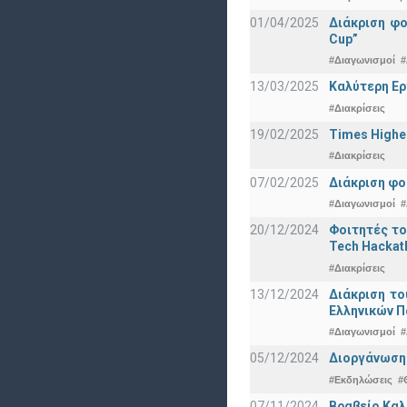
01/04/2025
Διάκριση φ
Cup”
#Διαγωνισμοί
#
13/03/2025
Καλύτερη Ερ
#Διακρίσεις
19/02/2025
Times Highe
#Διακρίσεις
07/02/2025
Διάκριση φο
#Διαγωνισμοί
#
20/12/2024
Φοιτητές το
Tech Hackat
#Διακρίσεις
13/12/2024
Διάκριση το
Ελληνικών 
#Διαγωνισμοί
#
05/12/2024
Διοργάνωση 
#Εκδηλώσεις
#
07/11/2024
Βραβείο Καλ