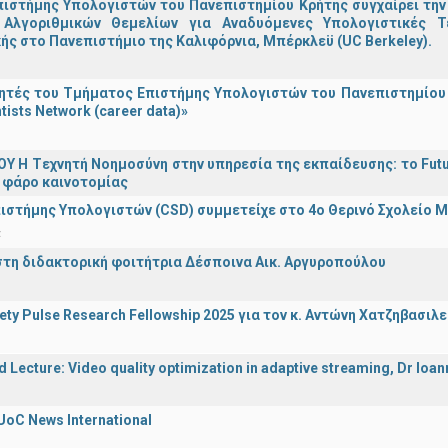
ιστήμης Υπολογιστών του Πανεπιστημίου Κρήτης συγχαίρει την
Αλγοριθμικών Θεμελίων για Αναδυόμενες Υπολογιστικές Τ
ής στο Πανεπιστήμιο της Καλιφόρνια, Μπέρκλεϋ (UC Berkeley).
τές του Τμήματος Επιστήμης Υπολογιστών του Πανεπιστημίου 
tists Network (career data)»
Υ H Tεχνητή Νοημοσύνη στην υπηρεσία της εκπαίδευσης: το Futu
 φάρο καινοτομίας
ιστήμης Υπολογιστών (CSD) συμμετείχε στο 4ο Θερινό Σχολείο
α
στη διδακτορική φοιτήτρια Δέσποινα Αικ. Αργυροπούλου
iety Pulse Research Fellowship 2025 για τον κ. Αντώνη Χατζηβασι
d Lecture: Video quality optimization in adaptive streaming, Dr Ioa
UoC News International