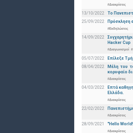
#Διακρίσεις
13/10/2022
Το Πανεπιστ
25/09/2022
Πρόσκληση σ
#Εκδηλώσεις
14/09/2022
Συγχαρητήρι
Hacker Cup
#Διαγωνισμοί
#
05/07/2022
Επίλεξε Τμή
08/04/2022
Μέλη του τ
κορυφαίο δι
#Διακρίσεις
04/03/2022
Επτά καθηγη
Ελλάδα.
#Διακρίσεις
22/02/2022
Πανεπιστήμι
#Διακρίσεις
28/09/2021
"Hello Worl
#Διακρίσεις