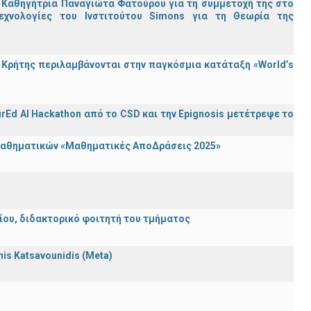
 Καθηγήτρια Παναγιώτα Φατούρου για τη συμμετοχή της στο
εχνολογίες του Ινστιτούτου Simons για τη Θεωρία της
Κρήτης περιλαμβάνονται στην παγκόσμια κατάταξη «World’s
rEd AI Hackathon από το CSD και την Epignosis μετέτρεψε το
 Μαθηματικών «Μαθηματικές ΑποΔράσεις 2025»
λείου, διδακτορικό φοιτητή του τμήματος
nnis Katsavounidis (Meta)