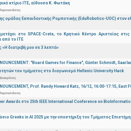
τρικό κτίριο ΙΤΕ, αίθουσα Κ. Φωτάκη
Παρουσιάσεις
ης ομάδας Εκπαιδευτικής Ρομποτικής (EduRobotics-UOC) στον εθν
μετέχει στο SPACE-Crete, το Κρητικό Κέντρο Αριστείας στις
ι από το ΙΤΕ
 «Η διατριβή μου σε 3 λεπτά»
OUNCEMENT: "Board Games for Finance", Günter Schmidt, Saarland
ιτητών του τμήματος στο διαγωνισμό Hellenic University Hack
Διακρίσεις
OUNCEMENT, Prof. Randy Howard Katz, 16/12, 16:00-17:15, East
Παρουσιάσεις
er Awards στο 25th IEEE International Conference on BioInformati
σιο Greeks in AI 2025 με την υποστήριξη του Τμήματος Επιστήμ