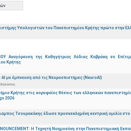
τών
ιστήμης Υπολογιστών του Πανεπιστημίου Κρήτης πρώτο στην Ελλ
ΟΥ Αναγόρευση της Καθηγήτριας Λύδιας Καβράκη σε Επίτι
ίου Κρήτης
 - ΑΙ με έμπνευση από τις Νευροεπιστήμες (NeuroAI)
κδηλώσεις
ήμιο Κρήτης στις κορυφαίες θέσεις των ελληνικών πανεπιστημίων
gs 2026
λαμπος Τσουρακάκης έδωσε προσκεκλημένη κεντρική ομιλία στο S
OUNCEMENT: Η Τεχνητή Νοημοσύνη στην Πανεπιστημιακή Εκπαίδευ