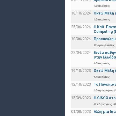
#Διακρίσεις
18/10/2024
Οκτώ Μέλη 
#Διακρίσεις
25/06/2024
Η Καθ. Πανα
Computing 
10/06/2024
Προσκεκλημέν
#Παρουσιάσεις
22/04/2024
Εννέα καθη
στην Ελλάδα
#Διακρίσεις
19/10/2023
Οκτώ Μέλη 
#Διακρίσεις
12/10/2023
Το Πανεπιστ
#Διαγωνισμοί
#
15/09/2023
Η CISCO στο
#Εκδηλώσεις
#
01/08/2023
Άλλη μία δι