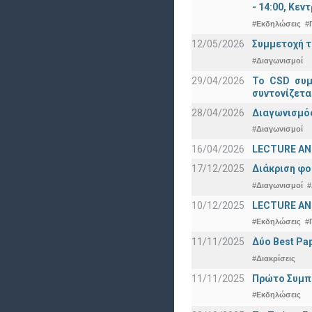
- 14:00, Κεν
#Εκδηλώσεις
#
12/05/2026
Συμμετοχή τ
#Διαγωνισμοί
29/04/2026
Το CSD συμ
συντονίζετα
28/04/2026
Διαγωνισμός
#Διαγωνισμοί
16/04/2026
LECTURE ANN
17/12/2025
Διάκριση φο
#Διαγωνισμοί
#
10/12/2025
LECTURE ANN
#Εκδηλώσεις
#
11/11/2025
Δύο Best Pap
#Διακρίσεις
11/11/2025
Πρώτο Συμπό
#Εκδηλώσεις