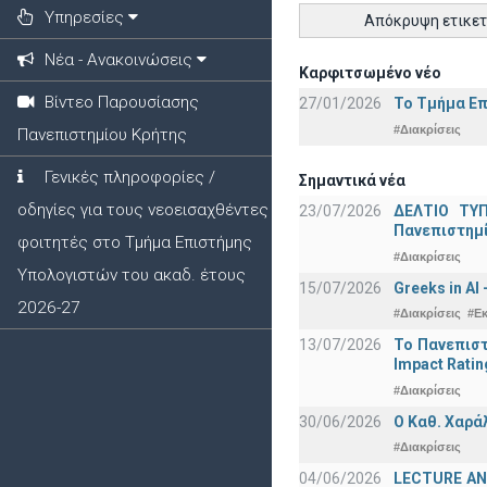
Υπηρεσίες
Απόκρυψη ετικε
Νέα - Ανακοινώσεις
Καρφιτσωμένο νέο
Βίντεο Παρουσίασης
27/01/2026
Το Τμήμα Επ
#Διακρίσεις
Πανεπιστημίου Κρήτης
Γενικές πληροφορίες /
Σημαντικά νέα
οδηγίες για τους νεοεισαχθέντες
23/07/2026
ΔΕΛΤΙΟ ΤΥΠ
Πανεπιστημ
φοιτητές στο Τμήμα Επιστήμης
#Διακρίσεις
Υπολογιστών του ακαδ. έτους
15/07/2026
Greeks in AI
2026-27
#Διακρίσεις
#Ε
13/07/2026
Το Πανεπιστ
Impact Ratin
#Διακρίσεις
30/06/2026
Ο Καθ. Χαρά
#Διακρίσεις
04/06/2026
LECTURE ANN