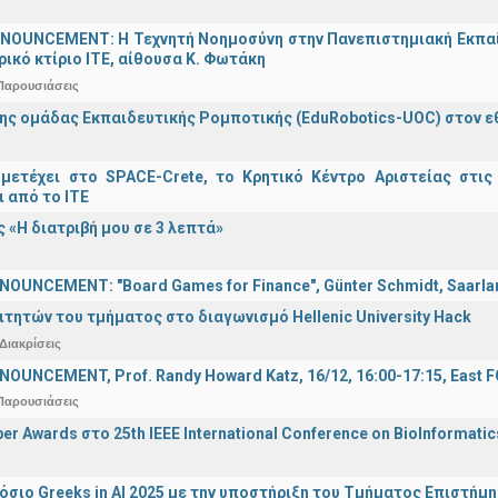
OUNCEMENT: Η Τεχνητή Νοημοσύνη στην Πανεπιστημιακή Εκπαίδευ
τρικό κτίριο ΙΤΕ, αίθουσα Κ. Φωτάκη
Παρουσιάσεις
ης ομάδας Εκπαιδευτικής Ρομποτικής (EduRobotics-UOC) στον εθν
μετέχει στο SPACE-Crete, το Κρητικό Κέντρο Αριστείας στις
ι από το ΙΤΕ
 «Η διατριβή μου σε 3 λεπτά»
OUNCEMENT: "Board Games for Finance", Günter Schmidt, Saarland
ιτητών του τμήματος στο διαγωνισμό Hellenic University Hack
Διακρίσεις
OUNCEMENT, Prof. Randy Howard Katz, 16/12, 16:00-17:15, East
Παρουσιάσεις
er Awards στο 25th IEEE International Conference on BioInformati
σιο Greeks in AI 2025 με την υποστήριξη του Τμήματος Επιστήμ