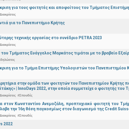
άκριση για τους φοιτητές και αποφοίτους του Τμήματος Επιστήμ
Διακρίσεις
ωτιά για το Πανεπιστήμιο Κρήτης
ύτερης τεχνικής εργασίας στο συνέδριο PETRA 2023
Διακρίσεις
 του Τμήματος Ευάγγελος Μαρκάτος τιμάται με το βραβείο Εξαί
κδηλώσεις
άκριση για το Τμήμα Επιστήμης Υπολογιστών του Πανεπιστημίου 
ρητήρια στην ομάδα των φοιτητών του Πανεπιστημίου Κρήτης π
ϊτάκης» | InnoDays 2022, στην οποία συμμετείχε ο φοιτητής το
Διακρίσεις
#Σπουδές
ια στον Κωνσταντίνο Ανεμοζάλη, προπτυχιακό φοιτητή του Τμή
λαβε την 16η θέση παγκοσμίως στον διαγωνισμό της Credit Suiss
Διακρίσεις
#Σπουδές
s 2022