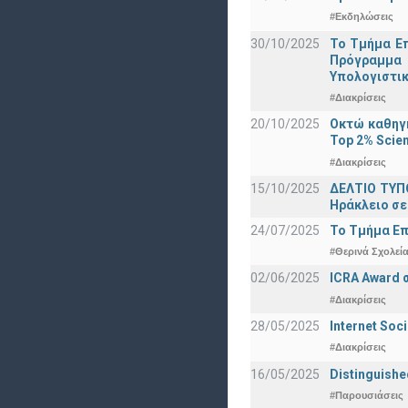
#Εκδηλώσεις
30/10/2025
Το Τμήμα Επ
Πρόγραμμα 
Υπολογιστικ
#Διακρίσεις
20/10/2025
Οκτώ καθηγη
Top 2% Scien
#Διακρίσεις
15/10/2025
ΔΕΛΤΙΟ ΤΥΠΟ
Ηράκλειο σε
24/07/2025
Το Τμήμα Επ
#Θερινά Σχολεί
02/06/2025
ICRA Award 
#Διακρίσεις
28/05/2025
Internet Soc
#Διακρίσεις
16/05/2025
Distinguishe
#Παρουσιάσεις