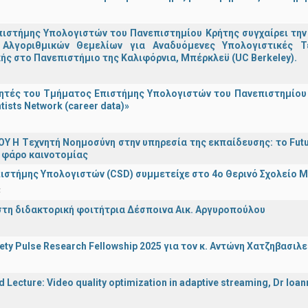
ιστήμης Υπολογιστών του Πανεπιστημίου Κρήτης συγχαίρει την
Αλγοριθμικών Θεμελίων για Αναδυόμενες Υπολογιστικές Τ
ής στο Πανεπιστήμιο της Καλιφόρνια, Μπέρκλεϋ (UC Berkeley).
τές του Τμήματος Επιστήμης Υπολογιστών του Πανεπιστημίου 
tists Network (career data)»
Υ H Tεχνητή Νοημοσύνη στην υπηρεσία της εκπαίδευσης: το Futu
 φάρο καινοτομίας
ιστήμης Υπολογιστών (CSD) συμμετείχε στο 4ο Θερινό Σχολείο
α
στη διδακτορική φοιτήτρια Δέσποινα Αικ. Αργυροπούλου
iety Pulse Research Fellowship 2025 για τον κ. Αντώνη Χατζηβασι
d Lecture: Video quality optimization in adaptive streaming, Dr Ioa