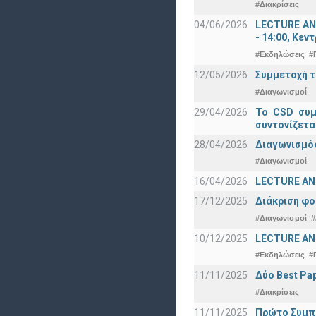
#Διακρίσεις
04/06/2026
LECTURE ANN
- 14:00, Κεν
#Εκδηλώσεις
#
12/05/2026
Συμμετοχή τ
#Διαγωνισμοί
29/04/2026
Το CSD συμ
συντονίζετα
28/04/2026
Διαγωνισμός
#Διαγωνισμοί
16/04/2026
LECTURE ANN
17/12/2025
Διάκριση φο
#Διαγωνισμοί
#
10/12/2025
LECTURE ANN
#Εκδηλώσεις
#
11/11/2025
Δύο Best Pap
#Διακρίσεις
11/11/2025
Πρώτο Συμπό