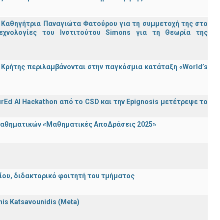
 Καθηγήτρια Παναγιώτα Φατούρου για τη συμμετοχή της στο
εχνολογίες του Ινστιτούτου Simons για τη Θεωρία της
Κρήτης περιλαμβάνονται στην παγκόσμια κατάταξη «World’s
rEd AI Hackathon από το CSD και την Epignosis μετέτρεψε το
 Μαθηματικών «Μαθηματικές ΑποΔράσεις 2025»
λείου, διδακτορικό φοιτητή του τμήματος
nnis Katsavounidis (Meta)