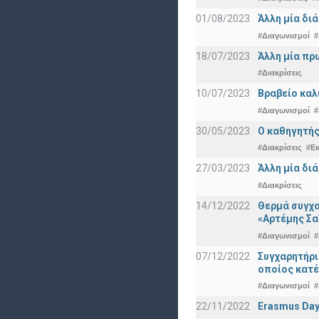
01/08/2023
Άλλη μία δι
#Διαγωνισμοί
#
18/07/2023
Άλλη μία πρ
#Διακρίσεις
10/07/2023
Βραβείο καλ
#Διαγωνισμοί
#
30/05/2023
Ο καθηγητής
#Διακρίσεις
#Ε
27/03/2023
Άλλη μία δι
#Διακρίσεις
14/12/2022
Θερμά συγχα
«Αρτέμης Σα
#Διαγωνισμοί
#
07/12/2022
Συγχαρητήρ
οποίος κατέ
#Διαγωνισμοί
#
22/11/2022
Erasmus Day