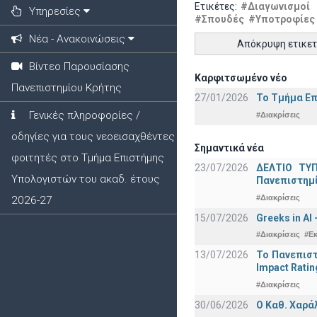
Ετικέτες:
#Διαγωνισμοί
Υπηρεσίες
#Σπουδές
#Υποτροφίες
Νέα - Ανακοινώσεις
Απόκρυψη ετικε
Βίντεο Παρουσίασης
Καρφιτσωμένο νέο
Πανεπιστημίου Κρήτης
27/01/2026
Το Τμήμα Επ
Γενικές πληροφορίες /
#Διακρίσεις
οδηγίες για τους νεοεισαχθέντες
Σημαντικά νέα
φοιτητές στο Τμήμα Επιστήμης
23/07/2026
ΔΕΛΤΙΟ ΤΥΠ
Υπολογιστών του ακαδ. έτους
Πανεπιστημ
#Διακρίσεις
2026-27
15/07/2026
Greeks in AI
#Διακρίσεις
#Ε
13/07/2026
Το Πανεπιστ
Impact Ratin
#Διακρίσεις
30/06/2026
Ο Καθ. Χαρά