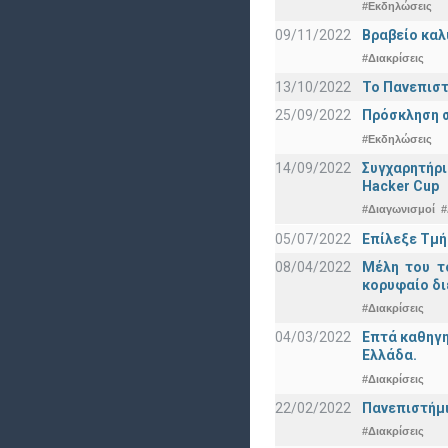
#Εκδηλώσεις
09/11/2022
Βραβείο καλ
#Διακρίσεις
13/10/2022
Το Πανεπιστ
25/09/2022
Πρόσκληση σ
#Εκδηλώσεις
14/09/2022
Συγχαρητήρι
Hacker Cup
#Διαγωνισμοί
#
05/07/2022
Επίλεξε Τμή
08/04/2022
Μέλη του τ
κορυφαίο δι
#Διακρίσεις
04/03/2022
Επτά καθηγη
Ελλάδα.
#Διακρίσεις
22/02/2022
Πανεπιστήμι
#Διακρίσεις