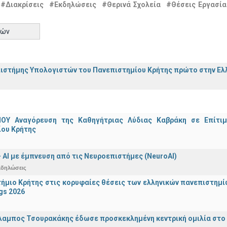
#Διακρίσεις
#Εκδηλώσεις
#Θερινά Σχολεία
#Θέσεις Εργασία
τών
ιστήμης Υπολογιστών του Πανεπιστημίου Κρήτης πρώτο στην Ελλ
ΟΥ Αναγόρευση της Καθηγήτριας Λύδιας Καβράκη σε Επίτι
ίου Κρήτης
 - ΑΙ με έμπνευση από τις Νευροεπιστήμες (NeuroAI)
κδηλώσεις
ήμιο Κρήτης στις κορυφαίες θέσεις των ελληνικών πανεπιστημίων
gs 2026
λαμπος Τσουρακάκης έδωσε προσκεκλημένη κεντρική ομιλία στο S