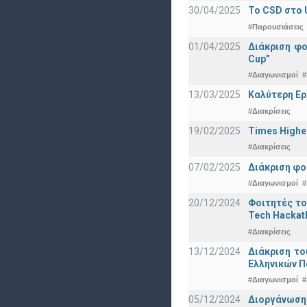
30/04/2025
To CSD στο 
#Παρουσιάσεις
01/04/2025
Διάκριση φ
Cup”
#Διαγωνισμοί
#
13/03/2025
Καλύτερη Ερ
#Διακρίσεις
19/02/2025
Times Highe
#Διακρίσεις
07/02/2025
Διάκριση φο
#Διαγωνισμοί
#
20/12/2024
Φοιτητές το
Tech Hackat
#Διακρίσεις
13/12/2024
Διάκριση το
Ελληνικών 
#Διαγωνισμοί
#
05/12/2024
Διοργάνωση 