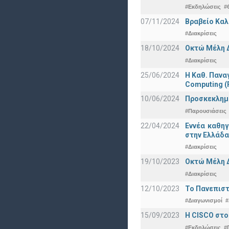
#Εκδηλώσεις
#
07/11/2024
Βραβείο Καλ
#Διακρίσεις
18/10/2024
Οκτώ Μέλη 
#Διακρίσεις
25/06/2024
Η Καθ. Πανα
Computing 
10/06/2024
Προσκεκλημέν
#Παρουσιάσεις
22/04/2024
Εννέα καθη
στην Ελλάδα
#Διακρίσεις
19/10/2023
Οκτώ Μέλη 
#Διακρίσεις
12/10/2023
Το Πανεπιστ
#Διαγωνισμοί
#
15/09/2023
Η CISCO στο
#Εκδηλώσεις
#