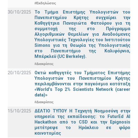
#Εκδηλώσεις
30/10/2025
Το Τμήμα Επιστήμης Υπολογιστών του
Πανεπιστημίου Κρήτης συγχαίρει την
Καθηγήτρια Παναγιώτα Φατούρου για τη
συμμετοχή της στο Πρόγραμμα
Αλγοριθμικών Θεμελίων για Αναδυόμενες
Υπολογιστικές Τεχνολογίες του Ινστιτούτου
Simons για τη Θεωρία της Υπολογιστικής
στο Πανεπιστήμιο της Καλιφόρνια,
Μπέρκλεϋ (UC Berkeley).
#Διακρίσεις
20/10/2025
Οκτώ καθηγητές του Τμήματος Επιστήμης
Υπολογιστών του Πανεπιστημίου Κρήτης
περιλαμβάνονται στην παγκόσμια κατάταξη
«World’s Top 2% Scientists Network (career
data)»
#Διακρίσεις
15/10/2025
ΔΕΛΤΙΟ ΤΥΠΟΥ H Tεχνητή Νοημοσύνη στην
υπηρεσία της εκπαίδευσης: το FuturEd AI
Hackathon από το CSD και την Epignosis
μετέτρεψε το Ηράκλειο σε φάρο
καινοτομίας