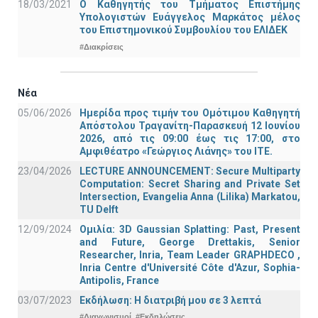
18/03/2021
Ο Καθηγητής του Τμήματος Επιστήμης
Υπολογιστών Ευάγγελος Μαρκάτος μέλος
του Επιστημονικού Συμβουλίου του ΕΛΙΔΕΚ
#Διακρίσεις
Νέα
05/06/2026
Ημερίδα προς τιμήν του Ομότιμου Καθηγητή
Απόστολου Τραγανίτη-Παρασκευή 12 Ιουνίου
2026, από τις 09:00 έως τις 17:00, στο
Αμφιθέατρο «Γεώργιος Λιάνης» του ΙΤΕ.
23/04/2026
LECTURE ANNOUNCEMENT: Secure Multiparty
Computation: Secret Sharing and Private Set
Intersection, Evangelia Anna (Lilika) Markatou,
TU Delft
12/09/2024
Ομιλία: 3D Gaussian Splatting: Past, Present
and Future, George Drettakis, Senior
Researcher, Inria, Team Leader GRAPHDECO ,
Inria Centre d'Université Côte d'Azur, Sophia-
Antipolis, France
03/07/2023
Εκδήλωση: Η διατριβή μου σε 3 λεπτά
#Διαγωνισμοί
#Εκδηλώσεις