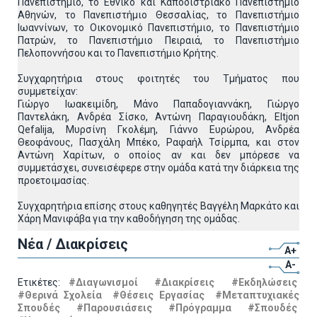
Πανεπιστήμιο, το Εθνικό και Καποδιστριακό Πανεπιστήμιο
Αθηνών, το Πανεπιστήμιο Θεσσαλίας, το Πανεπιστήμιο
Ιωαννίνων, το Οικονομικό Πανεπιστήμιο, το Πανεπιστήμιο
Πατρών, το Πανεπιστήμιο Πειραιά, το Πανεπιστήμιο
Πελοποννήσου και το Πανεπιστήμιο Κρήτης.
Συγχαρητήρια στους φοιτητές του Τμήματος που
συμμετείχαν:
Γιώργο Ιωακειμίδη, Μάνο Παπαδογιαννάκη, Γιώργο
Παντελάκη, Ανδρέα Σίσκο, Αντώνη Παραγιουδάκη, Eltjon
Qefalija, Μυρσίνη Γκολέμη, Γιάννο Ευρώρου, Ανδρέα
Θεοφάνους, Πασχάλη Μπέκο, Ραφαήλ Τσίρμπα, και στον
Αντώνη Χαρίτων, ο οποίος αν και δεν μπόρεσε να
συμμετάσχει, συνεισέφερε στην ομάδα κατά την διάρκεια της
προετοιμασίας.
Συγχαρητήρια επίσης στους καθηγητές Βαγγέλη Μαρκάτο και
Χάρη Μανιφάβα για την καθοδήγηση της ομάδας.
Νέα / Διακρίσεις
A+
A-
Ετικέτες:
#Διαγωνισμοί
#Διακρίσεις
#Εκδηλώσεις
#Θερινά Σχολεία
#Θέσεις Εργασίας
#Μεταπτυχιακές
Σπουδές
#Παρουσιάσεις
#Πρόγραμμα
#Σπουδές