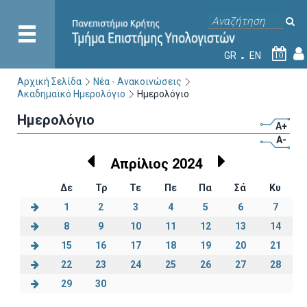
GR
EN
10
Αρχική Σελίδα
Νέα - Ανακοινώσεις
Ακαδημαϊκό Ημερολόγιο
Ημερολόγιο
Ημερολόγιο
A+
A-
Απρίλιος 2024
Δε
Τρ
Τε
Πε
Πα
Σά
Κυ
1
2
3
4
5
6
7
8
9
10
11
12
13
14
15
16
17
18
19
20
21
22
23
24
25
26
27
28
29
30