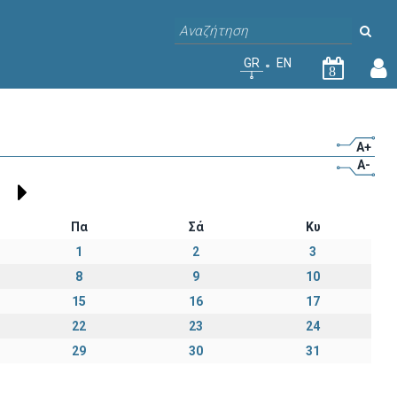
GR
EN
8
A+
A-
Πα
Σά
Κυ
1
2
3
8
9
10
15
16
17
22
23
24
29
30
31