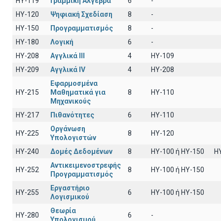
HY-119
Γραμμική Άλγεβρα
6
-
HY-120
Ψηφιακή Σχεδίαση
8
-
HY-150
Προγραμματισμός
8
-
HY-180
Λογική
6
-
HY-208
Αγγλικά III
4
HY-109
HY-209
Αγγλικά IV
4
HY-208
Εφαρμοσμένα
HY-215
Μαθηματικά για
8
ΗΥ-110
Μηχανικούς
HY-217
Πιθανότητες
6
ΗΥ-110
Οργάνωση
HY-225
8
HY-120
Υπολογιστών
HY-240
Δομές Δεδομένων
8
HY-100 ή HY-150
H
Αντικειμενοστρεφής
HY-252
8
ΗΥ-100 ή HY-150
Προγραμματισμός
Εργαστήριο
HY-255
6
ΗΥ-100 ή ΗΥ-150
Λογισμικού
Θεωρία
HY-280
6
-
Υπολογισμού