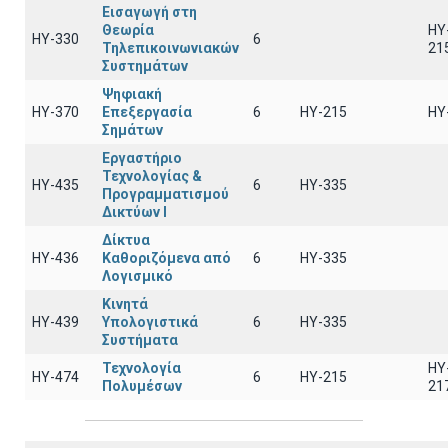
Εισαγωγή στη
Θεωρία
HY
ΗΥ-330
6
Τηλεπικοινωνιακών
21
Συστημάτων
Ψηφιακή
ΗΥ-370
Επεξεργασία
6
HY-215
HY
Σημάτων
Εργαστήριο
Τεχνολογίας &
ΗΥ-435
6
HY-335
Προγραμματισμού
Δικτύων Ι
Δίκτυα
ΗΥ-436
Καθοριζόμενα από
6
HY-335
Λογισμικό
Κινητά
ΗΥ-439
Υπολογιστικά
6
HY-335
Συστήματα
Τεχνολογία
HY
ΗΥ-474
6
HY-215
Πολυμέσων
21