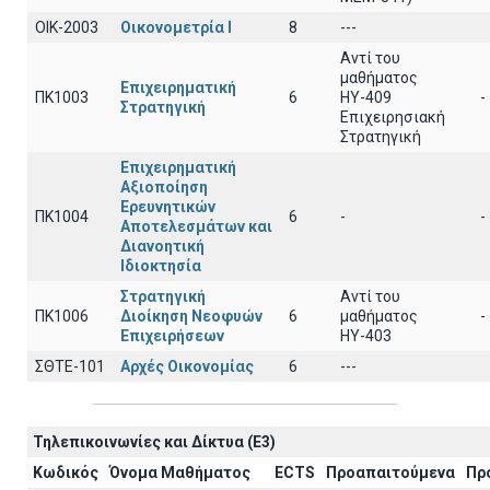
ΟΙΚ-2003
Οικονομετρία Ι
8
---
Αντί του
μαθήματος
Επιχειρηματική
ΠΚ1003
6
ΗΥ-409
-
Στρατηγική
Επιχειρησιακή
Στρατηγική
Επιχειρηματική
Αξιοποίηση
Ερευνητικών
ΠΚ1004
6
-
-
Αποτελεσμάτων και
Διανοητική
Ιδιοκτησία
Στρατηγική
Αντί του
ΠΚ1006
Διοίκηση Νεοφυών
6
μαθήματος
-
Επιχειρήσεων
ΗΥ-403
ΣΘΤΕ-101
Αρχές Οικονομίας
6
---
Τηλεπικοινωνίες και Δίκτυα (Ε3)
Κωδικός
Όνομα Μαθήματος
ECTS
Προαπαιτούμενα
Πρ