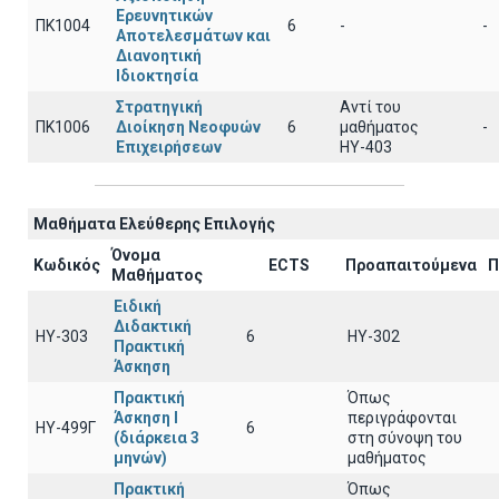
Ερευνητικών
ΠΚ1004
6
-
-
Αποτελεσμάτων και
Διανοητική
Ιδιοκτησία
Στρατηγική
Αντί του
ΠΚ1006
Διοίκηση Νεοφυών
6
μαθήματος
-
Επιχειρήσεων
ΗΥ-403
Μαθήματα Ελεύθερης Επιλογής
Όνομα
Κωδικός
ECTS
Προαπαιτούμενα
Π
Μαθήματος
Ειδική
Διδακτική
ΗΥ-303
6
ΗΥ-302
Πρακτική
Άσκηση
Πρακτική
Όπως
Άσκηση Ι
περιγράφονται
ΗΥ-499Γ
6
(διάρκεια 3
στη σύνοψη του
μηνών)
μαθήματος
Πρακτική
Όπως