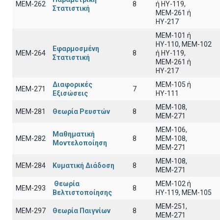
ΜΕΜ-262
8
ή ΗΥ-119,
Στατιστική
ΜΕΜ-261 ή
ΗΥ-217
ΜΕΜ-101 ή
ΗΥ-110, MEM-102
Εφαρμοσμένη
ΜΕΜ-264
8
ή ΗΥ-119,
Στατιστική
ΜΕΜ-261 ή
ΗΥ-217
Διαφορικές
ΜΕΜ-105 ή
ΜΕΜ-271
7
Εξισώσεις
ΗΥ-111
ΜΕΜ-108,
ΜΕΜ-281
Θεωρία Ρευστών
8
ΜΕΜ-271
ΜΕΜ-106,
Μαθηματική
ΜΕΜ-282
8
ΜΕΜ-108,
Μοντελοποίηση
ΜΕΜ-271
ΜΕΜ-108,
ΜΕΜ-284
Κυματική Διάδοση
8
ΜΕΜ-271
Θεωρία
ΜΕΜ-102 ή
ΜΕΜ-293
8
Βελτιστοποίησης
ΗΥ-119, ΜΕΜ-105
ΜΕΜ-251,
ΜΕΜ-297
Θεωρία Παιγνίων
8
ΜΕΜ-271