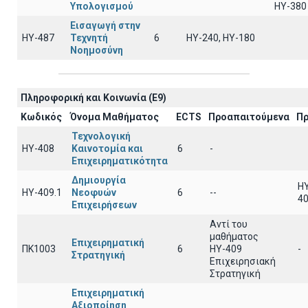
Υπολογισμού
ΗΥ-380
Εισαγωγή στην
ΗΥ-487
Τεχνητή
6
HY-240, HY-180
Νοημοσύνη
Πληροφορική και Κοινωνία (E9)
Κωδικός
Όνομα Μαθήματος
ECTS
Προαπαιτούμενα
Πρ
Τεχνολογική
ΗΥ-408
Καινοτομία και
6
-
Επιχειρηματικότητα
Δημιουργία
HY
ΗΥ-409.1
Νεοφυών
6
--
40
Επιχειρήσεων
Αντί του
μαθήματος
Επιχειρηματική
ΠΚ1003
6
ΗΥ-409
-
Στρατηγική
Επιχειρησιακή
Στρατηγική
Επιχειρηματική
Αξιοποίηση