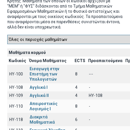
Κρήτης. Μαθήματα των οποίων οι κωδικοί αρχίζουν με
"ΜΕΜ" ή "ΦΥΣ" διδάσκονται από το Τμήμα Μαθηματικών
Εφαρμοσμένων Μαθηματικών ή το Φυσικό αντιστοίχως και
αναφέρονται με τους οικείους κωδικούς. Τα προαπαιτούμενα
που αναφέρονται μέσα σε παρενθέσεις συνιστώνται έντονα,
αλλά δεν είναι υποχρεωτικά.
Μαθήματα κορμού
Κωδικός
Όνομα Μαθήματος
ECTS
Προαπαιτούμενα
Π
Εισαγωγή στην
HY-100
Επιστήμη των
8
---
Υπολογιστών
HY-108
Αγγλικά I
4
-
HY-109
Αγγλικά II
4
HY-108
Απειροστικός
HY-110
8
-
Λογισμός Ι
Διακριτά
HY-118
6
-
Μαθηματικά