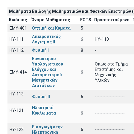
Μαθήματα Επιλογής Μαθηματικών και Φυσικών Επιστημών (
Κωδικός
Όνομα Μαθήματος
ECTS
Προαπαιτούμενα
EΜY-401
Οπτική και Κύματα
5
Απειροστικός
HY-111
6
HY-110
Λογισμός ΙI
HY-112
Φυσική I
8
-
Εργαστήριο
Υπολογιστικού
Οπως στο Τμήμα
Ελέγχου και
Επιστήμης και
ΕΜΥ-414
6
Αυτοματισμού
Μηχανικής
Μετρητικών
Υλικών
Διατάξεων
ΗΥ-113
Φυσική ΙΙ
6
--------------------
Ηλεκτρικά
ΗΥ-121
Κυκλώματα
6
--------------------
Εισαγωγή στην
ΗΥ-122
6
--------------------
Ηλεκτρονική