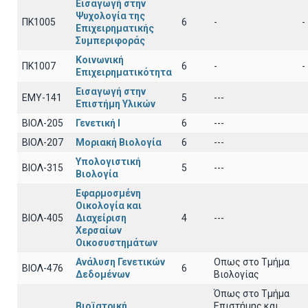
Εισαγωγή στην
Ψυχολογία της
ΠΚ1005
6
-
-
Επιχειρηματικής
Συμπεριφοράς
Κοινωνική
ΠΚ1007
6
-
-
Επιχειρηματικότητα
Εισαγωγή στην
EΜY-141
5
---
Επιστήμη Υλικών
ΒΙΟΛ-205
Γενετική Ι
6
---
ΒΙΟΛ-207
Μοριακή Βιολογία
6
---
Υπολογιστική
ΒΙΟΛ-315
5
---
Βιολογία
Εφαρμοσμένη
Οικολογία και
ΒΙΟΛ-405
Διαχείριση
4
---
Χερσαίων
Οικοσυστημάτων
Ανάλυση Γενετικών
Οπως στο Τμήμα
ΒΙΟΛ-476
6
Δεδομένων
Βιολογίας
Όπως στο Τμήμα
Βιοϊατρική
Επιστήμης και