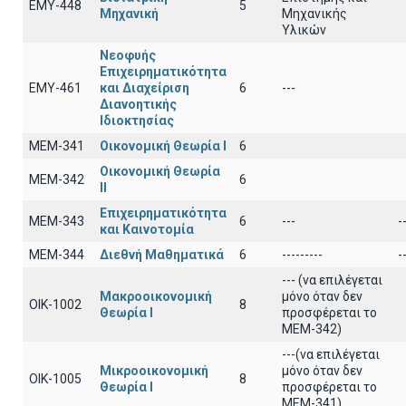
ΕΜΥ-448
5
Μηχανική
Μηχανικής
Υλικών
Νεοφυής
Επιχειρηματικότητα
ΕΜΥ-461
και Διαχείριση
6
---
Διανοητικής
Ιδιοκτησίας
ΜΕΜ-341
Οικονομική Θεωρία Ι
6
Οικονομική Θεωρία
ΜΕΜ-342
6
ΙΙ
Επιχειρηματικότητα
ΜΕΜ-343
6
---
-
και Καινοτομία
ΜΕΜ-344
Διεθνή Μαθηματικά
6
---------
-
--- (να επιλέγεται
Μακροοικονομική
μόνο όταν δεν
ΟΙΚ-1002
8
Θεωρία Ι
προσφέρεται το
ΜΕΜ-342)
---(να επιλέγεται
Μικροοικονομική
μόνο όταν δεν
ΟΙΚ-1005
8
Θεωρία Ι
προσφέρεται το
ΜΕΜ-341)