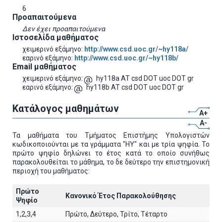
6
Προαπαιτούμενα
Δεν έχει προαπαιτούμενα
Ιστοσελίδα μαθήματος
χειμερινό εξάμηνο:
http://www.csd.uoc.gr/~hy118a/
εαρινό εξάμηνο:
http://www.csd.uoc.gr/~hy118b/
Email μαθήματος
χειμερινό εξάμηνο:
hy118a AT csd DOT uoc DOT gr
εαρινό εξάμηνο:
hy118b AT csd DOT uoc DOT gr
Κατάλογος μαθημάτων
A+
A-
Τα μαθήματα του Τμήματος Επιστήμης Υπολογιστών
κωδικοποιούνται με τα γράμματα "ΗΥ" και με τρία ψηφία. Το
πρώτο ψηφίο δηλώνει το έτος κατά το οποίο συνήθως
παρακολουθείται το μάθημα, το δε δεύτερο την επιστημονική
περιοχή του μαθήματος:
Πρώτο
Κανονικό Έτος Παρακολούθησης
Ψηφίο
1,2,3,4
Πρώτο, Δεύτερο, Τρίτο, Τέταρτο