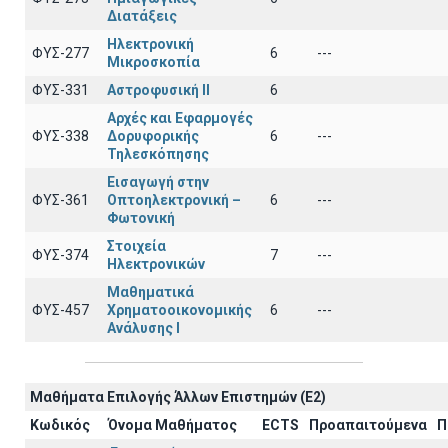
Διατάξεις
Ηλεκτρονική
ΦΥΣ-277
6
---
Μικροσκοπία
ΦΥΣ-331
Αστροφυσική ΙΙ
6
Αρχές και Εφαρμογές
ΦΥΣ-338
Δορυφορικής
6
---
Τηλεσκόπησης
Εισαγωγή στην
ΦΥΣ-361
Οπτοηλεκτρονική –
6
---
Φωτονική
Στοιχεία
ΦΥΣ-374
7
---
Ηλεκτρονικών
Μαθηματικά
ΦΥΣ-457
Χρηματοοικονομικής
6
---
Ανάλυσης Ι
Μαθήματα Επιλογής Άλλων Επιστημών (Ε2)
Κωδικός
Όνομα Μαθήματος
ECTS
Προαπαιτούμενα
Π