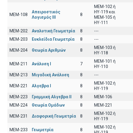
MEM-102 ή
Απειροστικός
ΗΥ-119 και
ΜΕΜ-108
8
Λογισμός ΙΙI
ΜΕΜ-105 ή
ΗΥ-111
ΜΕΜ-202
Αναλυτική Γεωμετρία
8
---
ΜΕΜ-203
Ευκλείδια Γεωμετρία
8
---
ΜΕΜ-103 ή
ΜΕΜ-204
Θεωρία Αριθμών
8
ΗΥ-118
ΜΕΜ-101 ή
ΜΕΜ-211
Ανάλυση Ι
7
ΗΥ-110
ΜΕΜ-213
Μιγαδική Ανάλυση
8
---
ΜΕΜ-102 ή
ΜΕΜ-221
Αλγεβρα Ι
8
ΗΥ-119
ΜΕΜ-223
Γραμμική Αλγεβρα ΙΙ
8
MEM-106
ΜΕΜ-224
Θεωρία Ομάδων
8
MEM-221
MEM-102 ή
ΜΕΜ-231
Διαφορική Γεωμετρία
8
ΗΥ-119
MEM-102 ή
ΜΕΜ-233
Γεωμετρία
8
ΗΥ-119