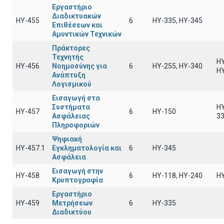
Εργαστήριο
Διαδικτυακών
ΗΥ-455
6
ΗΥ-335, HY-345
Επιθέσεων και
Αμυντικών Τεχνικών
Πράκτορες
Τεχνητής
ΗΥ
ΗΥ-456
Νοημοσύνης για
6
ΗΥ-255, ΗΥ-340
Η
Ανάπτυξη
Λογισμικού
Εισαγωγή στα
Συστήματα
HY
ΗΥ-457
6
HY-150
Ασφάλειας
3
Πληροφοριών
Ψηφιακή
ΗΥ-457.1
Εγκληματολογία και
6
ΗΥ-345
Ασφάλεια
Εισαγωγή στην
ΗΥ-458
6
ΗΥ-118, ΗΥ-240
Η
Κρυπτογραφία
Εργαστήριο
ΗΥ-459
Μετρήσεων
6
ΗΥ-335
Διαδικτύου