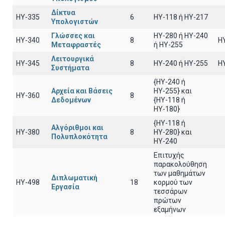
Δίκτυα
HY-335
6
ΗΥ-118 ή ΗΥ-217
Υπολογιστών
Γλώσσες και
HY-280 ή HY-240
HY-340
8
H
Μεταφραστές
ή HY-255
Λειτουργικά
HY-345
8
HY-240 ή HY-255
H
Συστήματα
{HY-240 ή
Αρχεία και Βάσεις
ΗΥ-255} και
HY-360
8
Δεδομένων
{ΗΥ-118 ή
ΗΥ-180}
{HY-118 ή
Αλγόριθμοι και
HY-380
8
ΗΥ-280} και
Πολυπλοκότητα
ΗΥ-240
Επιτυχής
παρακολούθηση
των μαθημάτων
Διπλωματική
HY-498
18
κορμού των
Εργασία
τεσσάρων
πρώτων
εξαμήνων