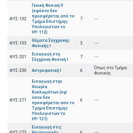
Γενική Φυσική ΙΙ
(εφόσον δεν
προσφέρεται από το
ΦΥΣ-102
7
---
Τμήμα Επιστήμης
Υπολογιστών το
ΗΥ-112)
Θέματα Σύγχρονης
ΦΥΣ-103
3
---
Φυσικής Ι
Εισαγωγή στη
ΦΥΣ-201
7
---
Σύγχρονη Φυσική Ι
Όπως στο Τμήμα
ΦΥΣ-230
Αστροφυσική Ι
6
Φυσικής
Εισαγωγή στην
Θεωρία
Κυκλωμάτων (εφ΄
όσον δεν
ΦΥΣ-271
6
---
προσφέρεται απο το
Τμήμα Επιστήμης
Υπολογιστών το
ΗΥ-121)
Εισαγωγή στις
ΦΥΣ-273
Ημιαγωγικές
6
---