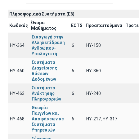
Πληροφοριακά Συστήματα (E6)
Όνομα
Κωδικός
ECTS
Προαπαιτούμενα
Προτε
Μαθήματος
Εισαγωγή στην
Αλληλεπίδραση
ΗΥ-364
6
ΗΥ-150
Ανθρώπου-
Υπολογιστή
Συστήματα
Διαχείρισης
ΗΥ-460
6
HY-360
Βάσεων
Δεδομένων
Συστήματα
ΗΥ-463
Ανάκτησης
6
HY-240
Πληροφοριών
Θεωρία
Παιγνίων και
ΗΥ-468
Αποφάσεων σε
6
ΗΥ-217, ΗΥ-317
Συστήματα
Υπηρεσιών
Σύγχρονα