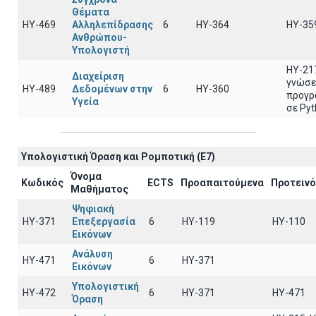
Θέματα
ΗΥ-469
Αλληλεπίδρασης
6
ΗΥ-364
ΗΥ-35
Ανθρώπου-
Υπολογιστή
ΗΥ-21
Διαχείριση
γνώσε
ΗΥ-489
Δεδομένων στην
6
ΗΥ-360
προγρ
Υγεία
σε Py
Υπολογιστική Όραση και Ρομποτική (E7)
Όνομα
Κωδικός
ECTS
Προαπαιτούμενα
Προτειν
Μαθήματος
Ψηφιακή
ΗΥ-371
Επεξεργασία
6
ΗΥ-119
ΗΥ-110
Εικόνων
Ανάλυση
ΗΥ-471
6
ΗΥ-371
Εικόνων
Υπολογιστική
ΗΥ-472
6
ΗΥ-371
ΗΥ-471
Όραση