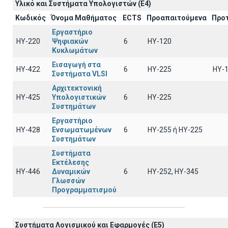
Υλικό και Συστήματα Υπολογιστών (Ε4)
Κωδικός
Όνομα Μαθήματος
ECTS
Προαπαιτούμενα
Προ
Εργαστήριο
ΗΥ-220
Ψηφιακών
6
HY-120
Κυκλωμάτων
Εισαγωγή στα
ΗΥ-422
6
HY-225
HY-
Συστήματα VLSI
Αρχιτεκτονική
ΗΥ-425
Υπολογιστικών
6
HY-225
Συστημάτων
Εργαστήριο
ΗΥ-428
Ενσωματωμένων
6
ΗΥ-255 ή HY-225
Συστημάτων
Συστήματα
Εκτέλεσης
ΗΥ-446
Δυναμικών
6
ΗΥ-252, ΗΥ-345
Γλωσσών
Προγραμματισμού
Συστήματα Λογισμικού και Εφαρμογές (E5)