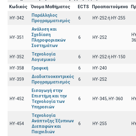
Κωδικός
Όνομα Μαθήματος
ECTS
Προαπαιτούμενα
Πρ
Παράλληλος
ΗΥ-342
6
ΗΥ-252 ή ΗΥ-255
Προγραμματισμός
Ανάλυση και
Σχεδίαση
HY
ΗΥ-351
6
HY-252
Πληροφοριακών
3
Συστημάτων
Τεχνολογία
ΗΥ-352
6
HY-252 ή ΗΥ-150
Λογισμικού
ΗΥ-358
Γραφική
6
HY-240
Διαδικτυοκεντρικός
ΗΥ-359
6
HY-252
Προγραμματισμός
Εισαγωγή στην
Επιστήμη και την
ΗΥ-452
6
ΗΥ-345, ΗΥ-360
H
Τεχνολογία των
Υπηρεσιών
Τεχνολογία
Ανάπτυξης Έξυπνων
ΗΥ-454
6
ΗΥ-255
Η
Διεπαφών και
Παιχνιδιών