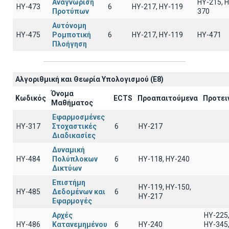
Αναγνώριση
HY-215, 
ΗΥ-473
6
HY-217, HY-119
Προτύπων
370
Αυτόνομη
ΗΥ-475
Ρομποτική
6
HY-217, HY-119
ΗΥ-471
Πλοήγηση
Αλγοριθμική και Θεωρία Υπολογισμού (E8)
Όνομα
Κωδικός
ECTS
Προαπαιτούμενα
Προτει
Μαθήματος
Εφαρμοσμένες
ΗΥ-317
Στοχαστικές
6
HY-217
Διαδικασίες
Δυναμική
ΗΥ-484
Πολύπλοκων
6
ΗΥ-118, ΗΥ-240
Δικτύων
Επιστήμη
ΗΥ-119, ΗΥ-150,
ΗΥ-485
Δεδομένων και
6
ΗΥ-217
Εφαρμογές
Αρχές
ΗΥ-225
ΗΥ-486
Κατανεμημένου
6
ΗΥ-240
ΗΥ-345