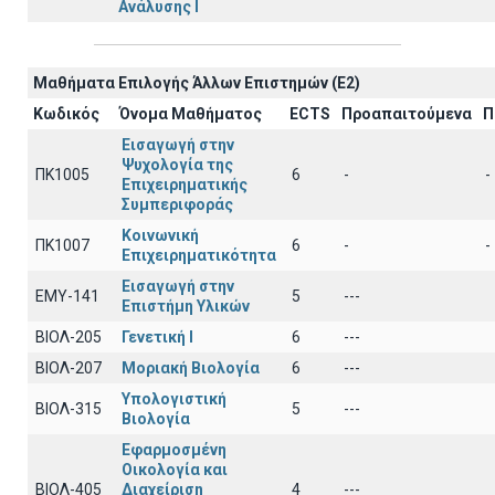
Ανάλυσης Ι
Μαθήματα Επιλογής Άλλων Επιστημών (Ε2)
Κωδικός
Όνομα Μαθήματος
ECTS
Προαπαιτούμενα
Π
Εισαγωγή στην
Ψυχολογία της
ΠΚ1005
6
-
-
Επιχειρηματικής
Συμπεριφοράς
Κοινωνική
ΠΚ1007
6
-
-
Επιχειρηματικότητα
Εισαγωγή στην
EΜY-141
5
---
Επιστήμη Υλικών
ΒΙΟΛ-205
Γενετική Ι
6
---
ΒΙΟΛ-207
Μοριακή Βιολογία
6
---
Υπολογιστική
ΒΙΟΛ-315
5
---
Βιολογία
Εφαρμοσμένη
Οικολογία και
ΒΙΟΛ-405
Διαχείριση
4
---