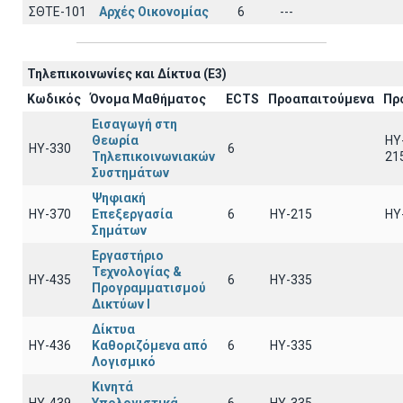
ΣΘΤΕ-101
Αρχές Οικονομίας
6
---
Τηλεπικοινωνίες και Δίκτυα (Ε3)
Κωδικός
Όνομα Μαθήματος
ECTS
Προαπαιτούμενα
Πρ
Εισαγωγή στη
Θεωρία
HY
ΗΥ-330
6
Τηλεπικοινωνιακών
21
Συστημάτων
Ψηφιακή
ΗΥ-370
Επεξεργασία
6
HY-215
HY
Σημάτων
Εργαστήριο
Τεχνολογίας &
ΗΥ-435
6
HY-335
Προγραμματισμού
Δικτύων Ι
Δίκτυα
ΗΥ-436
Καθοριζόμενα από
6
HY-335
Λογισμικό
Κινητά