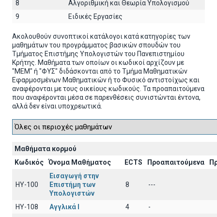
8
Αλγοριθμική και Θεωρία Υπολογισμού
9
Ειδικές Εργασίες
Ακολουθούν συνοπτικοί κατάλογοι κατά κατηγορίες των
μαθημάτων του προγράμματος βασικών σπουδών του
Τμήματος Επιστήμης Υπολογιστών του Πανεπιστημίου
Κρήτης. Μαθήματα των οποίων οι κωδικοί αρχίζουν με
"ΜΕΜ" ή "ΦΥΣ" διδάσκονται από το Τμήμα Μαθηματικών
Εφαρμοσμένων Μαθηματικών ή το Φυσικό αντιστοίχως και
αναφέρονται με τους οικείους κωδικούς. Τα προαπαιτούμενα
που αναφέρονται μέσα σε παρενθέσεις συνιστώνται έντονα,
αλλά δεν είναι υποχρεωτικά.
Μαθήματα κορμού
Κωδικός
Όνομα Μαθήματος
ECTS
Προαπαιτούμενα
Π
Εισαγωγή στην
HY-100
Επιστήμη των
8
---
Υπολογιστών
HY-108
Αγγλικά I
4
-