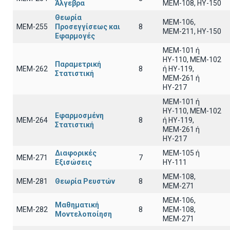
Άλγεβρα
ΜΕΜ-108, ΗΥ-150
Θεωρία
ΜΕΜ-106,
ΜΕΜ-255
Προσεγγίσεως και
8
ΜΕΜ-211, ΗΥ-150
Εφαρμογές
ΜΕΜ-101 ή
ΗΥ-110, MEM-102
Παραμετρική
ΜΕΜ-262
8
ή ΗΥ-119,
Στατιστική
ΜΕΜ-261 ή
ΗΥ-217
ΜΕΜ-101 ή
ΗΥ-110, MEM-102
Εφαρμοσμένη
ΜΕΜ-264
8
ή ΗΥ-119,
Στατιστική
ΜΕΜ-261 ή
ΗΥ-217
Διαφορικές
ΜΕΜ-105 ή
ΜΕΜ-271
7
Εξισώσεις
ΗΥ-111
ΜΕΜ-108,
ΜΕΜ-281
Θεωρία Ρευστών
8
ΜΕΜ-271
ΜΕΜ-106,
Μαθηματική
ΜΕΜ-282
8
ΜΕΜ-108,
Μοντελοποίηση
ΜΕΜ-271