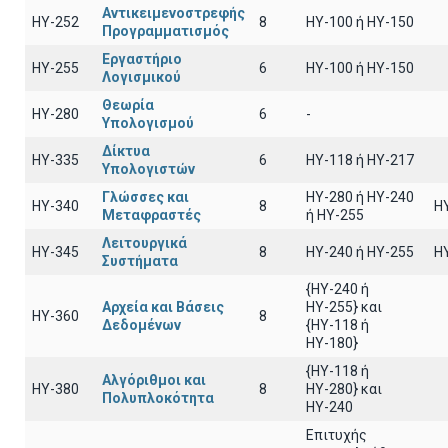
Αντικειμενοστρεφής
HY-252
8
ΗΥ-100 ή HY-150
Προγραμματισμός
Εργαστήριο
HY-255
6
ΗΥ-100 ή ΗΥ-150
Λογισμικού
Θεωρία
HY-280
6
-
Υπολογισμού
Δίκτυα
HY-335
6
ΗΥ-118 ή ΗΥ-217
Υπολογιστών
Γλώσσες και
HY-280 ή HY-240
HY-340
8
H
Μεταφραστές
ή HY-255
Λειτουργικά
HY-345
8
HY-240 ή HY-255
H
Συστήματα
{HY-240 ή
Αρχεία και Βάσεις
ΗΥ-255} και
HY-360
8
Δεδομένων
{ΗΥ-118 ή
ΗΥ-180}
{HY-118 ή
Αλγόριθμοι και
HY-380
8
ΗΥ-280} και
Πολυπλοκότητα
ΗΥ-240
Επιτυχής