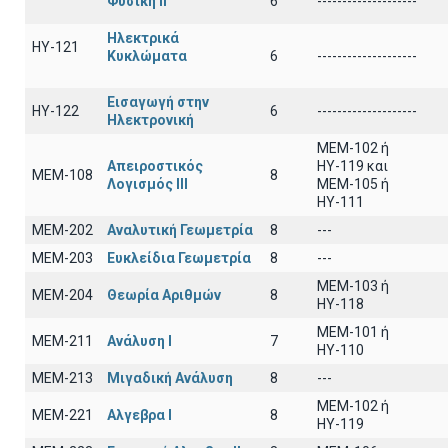
Φυσική ΙΙ
6
--------------------
Ηλεκτρικά
ΗΥ-121
Κυκλώματα
6
--------------------
Εισαγωγή στην
ΗΥ-122
6
--------------------
Ηλεκτρονική
MEM-102 ή
Απειροστικός
ΗΥ-119 και
ΜΕΜ-108
8
Λογισμός ΙΙI
ΜΕΜ-105 ή
ΗΥ-111
ΜΕΜ-202
Αναλυτική Γεωμετρία
8
---
ΜΕΜ-203
Ευκλείδια Γεωμετρία
8
---
ΜΕΜ-103 ή
ΜΕΜ-204
Θεωρία Αριθμών
8
ΗΥ-118
ΜΕΜ-101 ή
ΜΕΜ-211
Ανάλυση Ι
7
ΗΥ-110
ΜΕΜ-213
Μιγαδική Ανάλυση
8
---
ΜΕΜ-102 ή
ΜΕΜ-221
Αλγεβρα Ι
8
ΗΥ-119