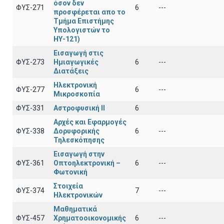
όσον δεν
ΦΥΣ-271
6
---
προσφέρεται απο το
Τμήμα Επιστήμης
Υπολογιστών το
ΗΥ-121)
Εισαγωγή στις
ΦΥΣ-273
Ημιαγωγικές
6
---
Διατάξεις
Ηλεκτρονική
ΦΥΣ-277
6
---
Μικροσκοπία
ΦΥΣ-331
Αστροφυσική ΙΙ
6
Αρχές και Εφαρμογές
ΦΥΣ-338
Δορυφορικής
6
---
Τηλεσκόπησης
Εισαγωγή στην
ΦΥΣ-361
Οπτοηλεκτρονική –
6
---
Φωτονική
Στοιχεία
ΦΥΣ-374
7
---
Ηλεκτρονικών
Μαθηματικά
ΦΥΣ-457
Χρηματοοικονομικής
6
---