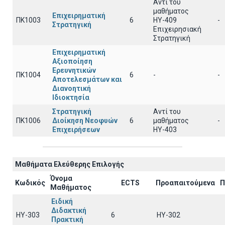
Αντί του
μαθήματος
Επιχειρηματική
ΠΚ1003
6
ΗΥ-409
-
Στρατηγική
Επιχειρησιακή
Στρατηγική
Επιχειρηματική
Αξιοποίηση
Ερευνητικών
ΠΚ1004
6
-
-
Αποτελεσμάτων και
Διανοητική
Ιδιοκτησία
Στρατηγική
Αντί του
ΠΚ1006
Διοίκηση Νεοφυών
6
μαθήματος
-
Επιχειρήσεων
ΗΥ-403
Μαθήματα Ελεύθερης Επιλογής
Όνομα
Κωδικός
ECTS
Προαπαιτούμενα
Π
Μαθήματος
Ειδική
Διδακτική
ΗΥ-303
6
ΗΥ-302
Πρακτική