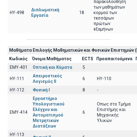
παρακολούθηση
των μαθημάτων
Διπλωματική
HY-498
18
κορμού των
Εργασία
τεσσάρων
πρώτων
εξαμήνων
Μαθήματα Επιλογής Μαθηματικών και Φυσικών Επιστημών (
Κωδικός
Όνομα Μαθήματος
ECTS
Προαπαιτούμενα
EΜY-401
Οπτική και Κύματα
5
Απειροστικός
HY-111
6
HY-110
Λογισμός ΙI
HY-112
Φυσική I
8
-
Εργαστήριο
Υπολογιστικού
Οπως στο Τμήμα
Ελέγχου και
Επιστήμης και
ΕΜΥ-414
6
Αυτοματισμού
Μηχανικής
Μετρητικών
Υλικών
Διατάξεων
ΗΥ-113