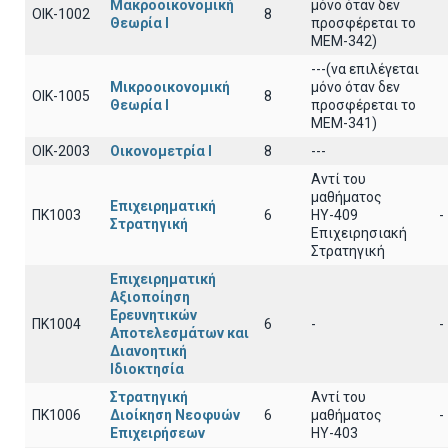
Μακροοικονομική
μόνο όταν δεν
ΟΙΚ-1002
8
Θεωρία Ι
προσφέρεται το
ΜΕΜ-342)
---(να επιλέγεται
Μικροοικονομική
μόνο όταν δεν
ΟΙΚ-1005
8
Θεωρία Ι
προσφέρεται το
ΜΕΜ-341)
ΟΙΚ-2003
Οικονομετρία Ι
8
---
Αντί του
μαθήματος
Επιχειρηματική
ΠΚ1003
6
ΗΥ-409
-
Στρατηγική
Επιχειρησιακή
Στρατηγική
Επιχειρηματική
Αξιοποίηση
Ερευνητικών
ΠΚ1004
6
-
-
Αποτελεσμάτων και
Διανοητική
Ιδιοκτησία
Στρατηγική
Αντί του
ΠΚ1006
Διοίκηση Νεοφυών
6
μαθήματος
-
Επιχειρήσεων
ΗΥ-403