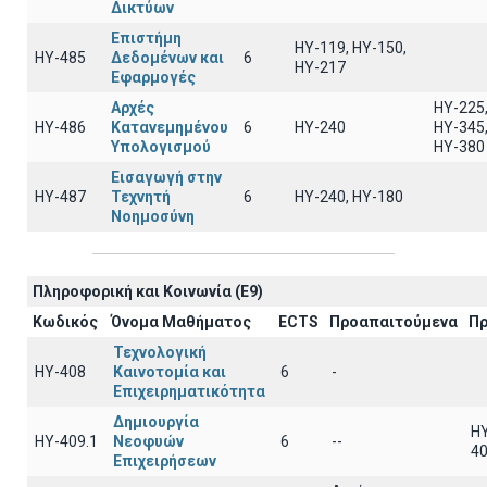
Δικτύων
Επιστήμη
ΗΥ-119, ΗΥ-150,
ΗΥ-485
Δεδομένων και
6
ΗΥ-217
Εφαρμογές
Αρχές
ΗΥ-225
ΗΥ-486
Κατανεμημένου
6
ΗΥ-240
ΗΥ-345
Υπολογισμού
ΗΥ-380
Εισαγωγή στην
ΗΥ-487
Τεχνητή
6
HY-240, HY-180
Νοημοσύνη
Πληροφορική και Κοινωνία (E9)
Κωδικός
Όνομα Μαθήματος
ECTS
Προαπαιτούμενα
Πρ
Τεχνολογική
ΗΥ-408
Καινοτομία και
6
-
Επιχειρηματικότητα
Δημιουργία
HY
ΗΥ-409.1
Νεοφυών
6
--
40
Επιχειρήσεων