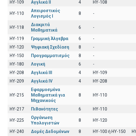
HY-109
Αγγλικά II
4
HY-108
Απειροστικός
HY-110
8
-
Λογισμός Ι
Διακριτά
HY-118
6
-
Μαθηματικά
HY-119
Γραμμική Άλγεβρα
6
-
HY-120
Ψηφιακή Σχεδίαση
8
-
HY-150
Προγραμματισμός
8
-
HY-180
Λογική
6
-
HY-208
Αγγλικά III
4
HY-109
HY-209
Αγγλικά IV
4
HY-208
Εφαρμοσμένα
HY-215
Μαθηματικά για
8
ΗΥ-110
Μηχανικούς
HY-217
Πιθανότητες
6
ΗΥ-110
Οργάνωση
HY-225
8
HY-120
Υπολογιστών
HY-240
Δομές Δεδομένων
8
HY-100 ή HY-150
H