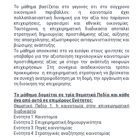
Το μάθημα βασίζεται στο γεγονός ότι στο σύγχρονο
οικονομικό περιβάλλον, η καινοτομία έχει
πολλαπλασιαστική δυναμική για την αξία που παράγουν
επιχειρήσεις, οργανισμοί και εθνικές οικονομίες.
Ταυτόχρονα, η επιχειρηματική διαδικασία αποτελεί
στρατηγική δημιουργίας προστιθέμενης αξίας, αύξησης
της απασχόλησης, εξωστρεφούς ανταγωνιστικότητας και
βιώσιμης ανάπτυξης.
Το μάθημα αποσκοπεί στο να εισάγει στους φοιτητές το
υπόβαθρο για την αξιοποίηση τεχνολογικών καινοτομιών
προστιθέμενης αξίας με στόχο την ανάπτυξη νεοφυών
επιχειρήσεων. Στη συνέχεια αναδεικνύονται τρόποι
προκειμένου η επιχειρηματική στρατηγική να βρίσκεται
σε συνεχή ανατροφοδότηση με τη δομή, την οργάνωση και
τη διοίκηση της επιχείρησης.
Το μάθημα δομείται σε τρία Θεματικά Πεδία και κάθε
ένα από αυτά σε επιμέρους Ενότητες:
Θεματικό Πεδίο 1:
h
καινοτομία στην επιχειρηματική
διαδικασία
Ενότητα 1: Καινοτομία
Ενότητα 2: Επιχειρηματική δημιουργικότητα
Ενότητα 3: Πηγές καινοτομίας
Ενότητα 4: Στρατηγικές αναζήτησης καινοτομίας