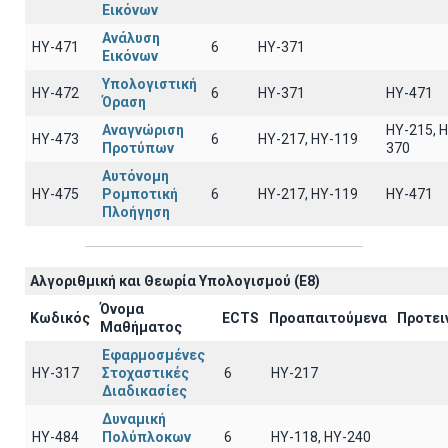
Εικόνων
Ανάλυση
ΗΥ-471
6
ΗΥ-371
Εικόνων
Υπολογιστική
ΗΥ-472
6
ΗΥ-371
ΗΥ-471
Όραση
Αναγνώριση
HY-215, 
ΗΥ-473
6
HY-217, HY-119
Προτύπων
370
Αυτόνομη
ΗΥ-475
Ρομποτική
6
HY-217, HY-119
ΗΥ-471
Πλοήγηση
Αλγοριθμική και Θεωρία Υπολογισμού (E8)
Όνομα
Κωδικός
ECTS
Προαπαιτούμενα
Προτει
Μαθήματος
Εφαρμοσμένες
ΗΥ-317
Στοχαστικές
6
HY-217
Διαδικασίες
Δυναμική
ΗΥ-484
Πολύπλοκων
6
ΗΥ-118, ΗΥ-240