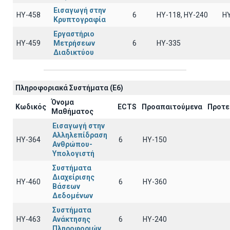
Εισαγωγή στην
ΗΥ-458
6
ΗΥ-118, ΗΥ-240
Η
Κρυπτογραφία
Εργαστήριο
ΗΥ-459
Μετρήσεων
6
ΗΥ-335
Διαδικτύου
Πληροφοριακά Συστήματα (E6)
Όνομα
Κωδικός
ECTS
Προαπαιτούμενα
Προτε
Μαθήματος
Εισαγωγή στην
Αλληλεπίδραση
ΗΥ-364
6
ΗΥ-150
Ανθρώπου-
Υπολογιστή
Συστήματα
Διαχείρισης
ΗΥ-460
6
HY-360
Βάσεων
Δεδομένων
Συστήματα
ΗΥ-463
Ανάκτησης
6
HY-240
Πληροφοριών