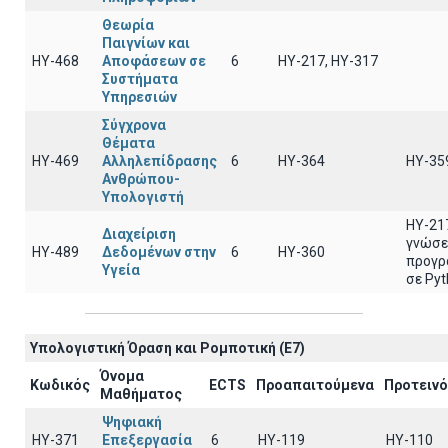
Θεωρία
Παιγνίων και
ΗΥ-468
Αποφάσεων σε
6
ΗΥ-217, ΗΥ-317
Συστήματα
Υπηρεσιών
Σύγχρονα
Θέματα
ΗΥ-469
Αλληλεπίδρασης
6
ΗΥ-364
ΗΥ-35
Ανθρώπου-
Υπολογιστή
ΗΥ-21
Διαχείριση
γνώσε
ΗΥ-489
Δεδομένων στην
6
ΗΥ-360
προγρ
Υγεία
σε Py
Υπολογιστική Όραση και Ρομποτική (E7)
Όνομα
Κωδικός
ECTS
Προαπαιτούμενα
Προτειν
Μαθήματος
Ψηφιακή
ΗΥ-371
Επεξεργασία
6
ΗΥ-119
ΗΥ-110