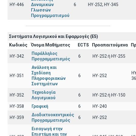
ΗΥ-446
Δυναμικών
6
ΗΥ-252, ΗΥ-345
Γλωσσών
Προγραμματισμού
Συστήματα Λογισμικού και Εφαρμογές (E5)
Κωδικός
Όνομα Μαθήματος
ECTS
Προαπαιτούμενα
Πρ
Παράλληλος
ΗΥ-342
6
ΗΥ-252 ή ΗΥ-255
Προγραμματισμός
Ανάλυση και
Σχεδίαση
HY
ΗΥ-351
6
HY-252
Πληροφοριακών
3
Συστημάτων
Τεχνολογία
ΗΥ-352
6
HY-252 ή ΗΥ-150
Λογισμικού
ΗΥ-358
Γραφική
6
HY-240
Διαδικτυοκεντρικός
ΗΥ-359
6
HY-252
Προγραμματισμός
Εισαγωγή στην
Επιστήμη και την