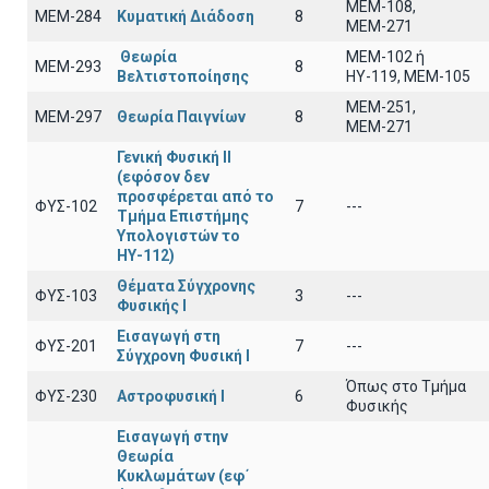
ΜΕΜ-108,
ΜΕΜ-284
Κυματική Διάδοση
8
ΜΕΜ-271
Θεωρία
ΜΕΜ-102 ή
ΜΕΜ-293
8
Βελτιστοποίησης
ΗΥ-119, ΜΕΜ-105
ΜΕΜ-251,
ΜΕΜ-297
Θεωρία Παιγνίων
8
ΜΕΜ-271
Γενική Φυσική ΙΙ
(εφόσον δεν
προσφέρεται από το
ΦΥΣ-102
7
---
Τμήμα Επιστήμης
Υπολογιστών το
ΗΥ-112)
Θέματα Σύγχρονης
ΦΥΣ-103
3
---
Φυσικής Ι
Εισαγωγή στη
ΦΥΣ-201
7
---
Σύγχρονη Φυσική Ι
Όπως στο Τμήμα
ΦΥΣ-230
Αστροφυσική Ι
6
Φυσικής
Εισαγωγή στην
Θεωρία
Κυκλωμάτων (εφ΄