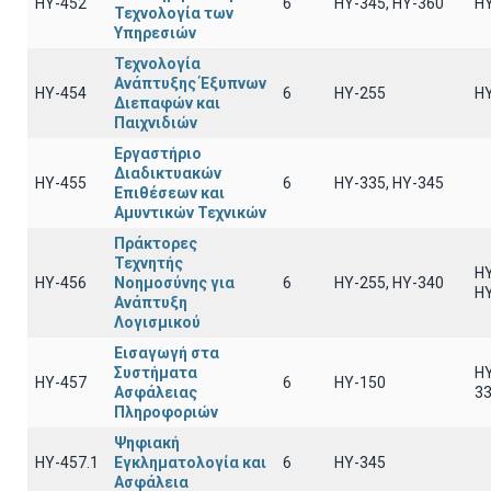
ΗΥ-452
6
ΗΥ-345, ΗΥ-360
H
Τεχνολογία των
Υπηρεσιών
Τεχνολογία
Ανάπτυξης Έξυπνων
ΗΥ-454
6
ΗΥ-255
Η
Διεπαφών και
Παιχνιδιών
Εργαστήριο
Διαδικτυακών
ΗΥ-455
6
ΗΥ-335, HY-345
Επιθέσεων και
Αμυντικών Τεχνικών
Πράκτορες
Τεχνητής
ΗΥ
ΗΥ-456
Νοημοσύνης για
6
ΗΥ-255, ΗΥ-340
Η
Ανάπτυξη
Λογισμικού
Εισαγωγή στα
Συστήματα
HY
ΗΥ-457
6
HY-150
Ασφάλειας
3
Πληροφοριών
Ψηφιακή
ΗΥ-457.1
Εγκληματολογία και
6
ΗΥ-345
Ασφάλεια