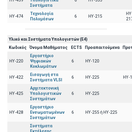
ΗΥ-439
Υπολογιστικά
6
HY-335
Συστήματα
Τεχνολογία
HY
ΗΥ-474
6
HY-215
Πολυμέσων
21
Υλικό και Συστήματα Υπολογιστών (Ε4)
Κωδικός
Όνομα Μαθήματος
ECTS
Προαπαιτούμενα
Προ
Εργαστήριο
ΗΥ-220
Ψηφιακών
6
HY-120
Κυκλωμάτων
Εισαγωγή στα
ΗΥ-422
6
HY-225
HY-
Συστήματα VLSI
Αρχιτεκτονική
ΗΥ-425
Υπολογιστικών
6
HY-225
Συστημάτων
Εργαστήριο
ΗΥ-428
Ενσωματωμένων
6
ΗΥ-255 ή HY-225
Συστημάτων
Συστήματα
Εκτέλεσης