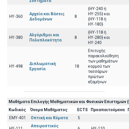
Συστήματα
{HY-240 ή
Αρχεία και Βάσεις
ΗΥ-255} και
HY-360
8
Δεδομένων
{ΗΥ-118 ή
ΗΥ-180}
{HY-118 ή
Αλγόριθμοι και
HY-380
8
ΗΥ-280} και
Πολυπλοκότητα
ΗΥ-240
Επιτυχής
παρακολούθηση
των μαθημάτων
Διπλωματική
HY-498
18
κορμού των
Εργασία
τεσσάρων
πρώτων
εξαμήνων
Μαθήματα Επιλογής Μαθηματικών και Φυσικών Επιστημών (
Κωδικός
Όνομα Μαθήματος
ECTS
Προαπαιτούμενα
EΜY-401
Οπτική και Κύματα
5
Απειροστικός
HY-111
6
HY-110