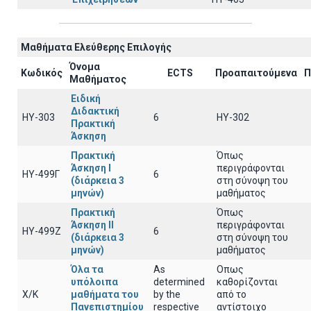
Μαθήματα Ελεύθερης Επιλογής
Όνομα
Κωδικός
ECTS
Προαπαιτούμενα
Π
Μαθήματος
Ειδική
Διδακτική
ΗΥ-303
6
ΗΥ-302
Πρακτική
Άσκηση
Πρακτική
Όπως
Άσκηση Ι
περιγράφονται
ΗΥ-499Γ
6
(διάρκεια 3
στη σύνοψη του
μηνών)
μαθήματος
Πρακτική
Όπως
Άσκηση ΙΙ
περιγράφονται
ΗΥ-499Ζ
6
(διάρκεια 3
στη σύνοψη του
μηνών)
μαθήματος
Όλα τα
As
Οπως
υπόλοιπα
determined
καθορίζονται
Χ/Κ
μαθήματα του
by the
από το
Πανεπιστημίου
respective
αντίστοιχο