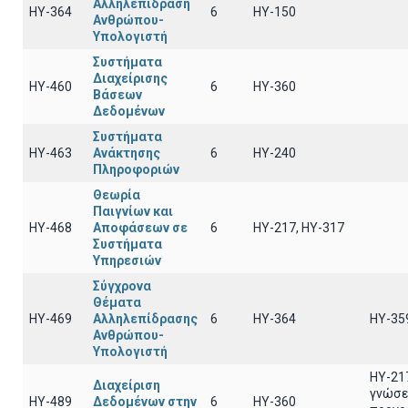
Αλληλεπίδραση
ΗΥ-364
6
ΗΥ-150
Ανθρώπου-
Υπολογιστή
Συστήματα
Διαχείρισης
ΗΥ-460
6
HY-360
Βάσεων
Δεδομένων
Συστήματα
ΗΥ-463
Ανάκτησης
6
HY-240
Πληροφοριών
Θεωρία
Παιγνίων και
ΗΥ-468
Αποφάσεων σε
6
ΗΥ-217, ΗΥ-317
Συστήματα
Υπηρεσιών
Σύγχρονα
Θέματα
ΗΥ-469
Αλληλεπίδρασης
6
ΗΥ-364
ΗΥ-35
Ανθρώπου-
Υπολογιστή
ΗΥ-21
Διαχείριση
γνώσε
ΗΥ-489
Δεδομένων στην
6
ΗΥ-360