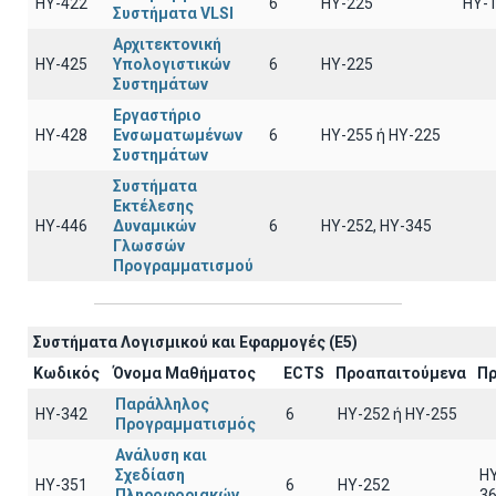
ΗΥ-422
6
HY-225
HY-
Συστήματα VLSI
Αρχιτεκτονική
ΗΥ-425
Υπολογιστικών
6
HY-225
Συστημάτων
Εργαστήριο
ΗΥ-428
Ενσωματωμένων
6
ΗΥ-255 ή HY-225
Συστημάτων
Συστήματα
Εκτέλεσης
ΗΥ-446
Δυναμικών
6
ΗΥ-252, ΗΥ-345
Γλωσσών
Προγραμματισμού
Συστήματα Λογισμικού και Εφαρμογές (E5)
Κωδικός
Όνομα Μαθήματος
ECTS
Προαπαιτούμενα
Πρ
Παράλληλος
ΗΥ-342
6
ΗΥ-252 ή ΗΥ-255
Προγραμματισμός
Ανάλυση και
Σχεδίαση
HY
ΗΥ-351
6
HY-252
Πληροφοριακών
3