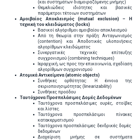
(και συστημάτων διαμοιραζόμενης μνήμης)
Θεμελιώδεις ιδιότητες και βασικές
παράμετροι τέτοιων συστημάτων
Αμοιβαίος Αποκλεισμός (
mutual
exclusion
) – Η
τεχνική του κλειδώματος (
locks
)
Βασικοί αλγόριθμοι αμοιβαίου αποκλεισμού
Από τη θεωρία στην πράξη: Ανταγωνισμός
(contention) και Αποδοτικές υλοποιήσεις
αλγορίθμων κλειδώματος
Συνεργατικές τεχνικές επίτευξης
συγχρονισμού (combining techniques)
Ιεραρχική, ως προς την επικοινωνία, σχεδίαση
αλγορίθμων συγχρονισμού
Ατομικά Αντικείμενα
(atomic objects)
Συνθήκες ορθότητας: Η έννοια της
σειριοποιησιμότητας (linearizability)
Συνθήκες προόδου
Ταυτόχρονα Προσπελάσιμες Δομές Δεδομένων
Ταυτόχρονα προσπελάσιμες ουρές, στοίβες
και λίστες.
Ταυτόχρονα προσπελάσιμοι πίνακες
κατακερματισμού
Ταυτόχρονα προσπελάσιμες δενδρικές δομές
δεδομένων
Διαχείριση μνήμης σε συστήματα