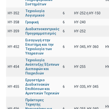
Συστημάτων
Τεχνολογία
ΗΥ-352
6
HY-252 ή ΗΥ-150
Λογισμικού
ΗΥ-358
Γραφική
6
HY-240
Διαδικτυοκεντρικός
ΗΥ-359
6
HY-252
Προγραμματισμός
Εισαγωγή στην
Επιστήμη και την
ΗΥ-452
6
ΗΥ-345, ΗΥ-360
H
Τεχνολογία των
Υπηρεσιών
Τεχνολογία
Ανάπτυξης Έξυπνων
ΗΥ-454
6
ΗΥ-255
Η
Διεπαφών και
Παιχνιδιών
Εργαστήριο
Διαδικτυακών
ΗΥ-455
6
ΗΥ-335, HY-345
Επιθέσεων και
Αμυντικών Τεχνικών
Πράκτορες
Τεχνητής
ΗΥ
ΗΥ-456
Νοημοσύνης για
6
ΗΥ-255, ΗΥ-340