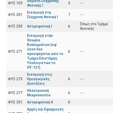
Θέματα Σύγχρονης
ΦΥΣ-103
3
---
Φυσικής Ι
Εισαγωγή στη
ΦΥΣ-201
7
---
Σύγχρονη Φυσική Ι
Όπως στο Τμήμα
ΦΥΣ-230
Αστροφυσική Ι
6
Φυσικής
Εισαγωγή στην
Θεωρία
Κυκλωμάτων (εφ΄
όσον δεν
ΦΥΣ-271
6
---
προσφέρεται απο το
Τμήμα Επιστήμης
Υπολογιστών το
ΗΥ-121)
Εισαγωγή στις
ΦΥΣ-273
Ημιαγωγικές
6
---
Διατάξεις
Ηλεκτρονική
ΦΥΣ-277
6
---
Μικροσκοπία
ΦΥΣ-331
Αστροφυσική ΙΙ
6
Αρχές και Εφαρμογές