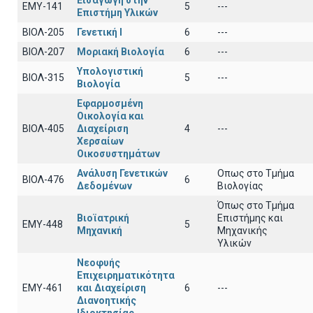
Εισαγωγή στην
EΜY-141
5
---
Επιστήμη Υλικών
ΒΙΟΛ-205
Γενετική Ι
6
---
ΒΙΟΛ-207
Μοριακή Βιολογία
6
---
Υπολογιστική
ΒΙΟΛ-315
5
---
Βιολογία
Εφαρμοσμένη
Οικολογία και
ΒΙΟΛ-405
Διαχείριση
4
---
Χερσαίων
Οικοσυστημάτων
Ανάλυση Γενετικών
Οπως στο Τμήμα
ΒΙΟΛ-476
6
Δεδομένων
Βιολογίας
Όπως στο Τμήμα
Βιοϊατρική
Επιστήμης και
ΕΜΥ-448
5
Μηχανική
Μηχανικής
Υλικών
Νεοφυής
Επιχειρηματικότητα
ΕΜΥ-461
και Διαχείριση
6
---
Διανοητικής