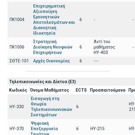
Επιχειρηματική
Αξιοποίηση
Ερευνητικών
ΠΚ1004
6
-
-
Αποτελεσμάτων και
Διανοητική
Ιδιοκτησία
Στρατηγική
Αντί του
ΠΚ1006
Διοίκηση Νεοφυών
6
μαθήματος
-
Επιχειρήσεων
ΗΥ-403
ΣΘΤΕ-101
Αρχές Οικονομίας
6
---
Τηλεπικοινωνίες και Δίκτυα (Ε3)
Κωδικός
Όνομα Μαθήματος
ECTS
Προαπαιτούμενα
Πρ
Εισαγωγή στη
Θεωρία
HY
ΗΥ-330
6
Τηλεπικοινωνιακών
21
Συστημάτων
Ψηφιακή
ΗΥ-370
Επεξεργασία
6
HY-215
HY
Σημάτων