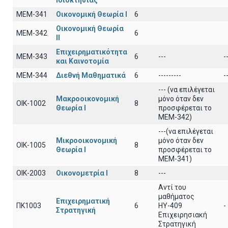
Ιδιοκτησίας
ΜΕΜ-341
Οικονομική Θεωρία Ι
6
Οικονομική Θεωρία
ΜΕΜ-342
6
ΙΙ
Επιχειρηματικότητα
ΜΕΜ-343
6
---
-
και Καινοτομία
ΜΕΜ-344
Διεθνή Μαθηματικά
6
---------
-
--- (να επιλέγεται
Μακροοικονομική
μόνο όταν δεν
ΟΙΚ-1002
8
Θεωρία Ι
προσφέρεται το
ΜΕΜ-342)
---(να επιλέγεται
Μικροοικονομική
μόνο όταν δεν
ΟΙΚ-1005
8
Θεωρία Ι
προσφέρεται το
ΜΕΜ-341)
ΟΙΚ-2003
Οικονομετρία Ι
8
---
Αντί του
μαθήματος
Επιχειρηματική
ΠΚ1003
6
ΗΥ-409
-
Στρατηγική
Επιχειρησιακή
Στρατηγική