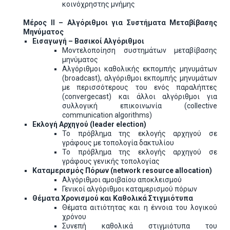
κοινόχρηστης μνήμης
Μέρος II – Αλγόριθμοι για Συστήματα Μεταβίβασης
Μηνύματος
Εισαγωγή – Βασικοί Αλγόριθμοι
Μοντελοποίηση συστημάτων μεταβίβασης
μηνύματος
Αλγόριθμοι καθολικής εκπομπής μηνυμάτων
(broadcast), αλγόριθμοι εκπομπής μηνυμάτων
με περισσότερους του ενός παραλήπτες
(convergecast) και άλλοι αλγόριθμοι για
συλλογική επικοινωνία (collective
communication algorithms)
Εκλογή Αρχηγού
(
leader election)
Το πρόβλημα της εκλογής αρχηγού σε
γράφους με τοπολογία δακτυλίου
Το πρόβλημα της εκλογής αρχηγού σε
γράφους γενικής τοπολογίας
Καταμερισμός
Πόρων
(network resource allocation)
Αλγόριθμοι αμοιβαίου αποκλεισμού
Γενικοί αλγόριθμοι καταμερισμού πόρων
Θέματα Χρονισμού και Καθολικά Στιγμιότυπα
Θέματα αιτιότητας και η έννοια του λογικού
χρόνου
Συνεπή καθολικά στιγμιότυπα του