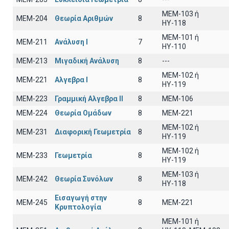
ΜΕΜ-103 ή
ΜΕΜ-204
Θεωρία Αριθμών
8
ΗΥ-118
ΜΕΜ-101 ή
ΜΕΜ-211
Ανάλυση Ι
7
ΗΥ-110
ΜΕΜ-213
Μιγαδική Ανάλυση
8
---
ΜΕΜ-102 ή
ΜΕΜ-221
Αλγεβρα Ι
8
ΗΥ-119
ΜΕΜ-223
Γραμμική Αλγεβρα ΙΙ
8
MEM-106
ΜΕΜ-224
Θεωρία Ομάδων
8
MEM-221
MEM-102 ή
ΜΕΜ-231
Διαφορική Γεωμετρία
8
ΗΥ-119
MEM-102 ή
ΜΕΜ-233
Γεωμετρία
8
ΗΥ-119
ΜΕΜ-103 ή
ΜΕΜ-242
Θεωρία Συνόλων
8
ΗΥ-118
Εισαγωγή στην
ΜΕΜ-245
8
MEM-221
Κρυπτολογία
ΜΕΜ-101 ή