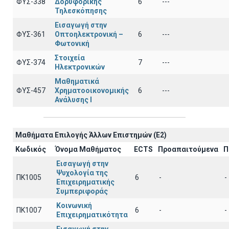
ΦΥΣ-338
Δορυφορικής
6
---
Τηλεσκόπησης
Εισαγωγή στην
ΦΥΣ-361
Οπτοηλεκτρονική –
6
---
Φωτονική
Στοιχεία
ΦΥΣ-374
7
---
Ηλεκτρονικών
Μαθηματικά
ΦΥΣ-457
Χρηματοοικονομικής
6
---
Ανάλυσης Ι
Μαθήματα Επιλογής Άλλων Επιστημών (Ε2)
Κωδικός
Όνομα Μαθήματος
ECTS
Προαπαιτούμενα
Π
Εισαγωγή στην
Ψυχολογία της
ΠΚ1005
6
-
-
Επιχειρηματικής
Συμπεριφοράς
Κοινωνική
ΠΚ1007
6
-
-
Επιχειρηματικότητα