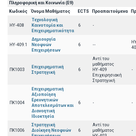
Πληροφορική και Κοινωνία (E9)
Κωδικός
Όνομα Μαθήματος
ECTS
Προαπαιτούμενα
Πρ
Τεχνολογική
ΗΥ-408
Καινοτομία και
6
-
Επιχειρηματικότητα
Δημιουργία
HY
ΗΥ-409.1
Νεοφυών
6
--
40
Επιχειρήσεων
Αντί του
μαθήματος
Επιχειρηματική
ΠΚ1003
6
ΗΥ-409
-
Στρατηγική
Επιχειρησιακή
Στρατηγική
Επιχειρηματική
Αξιοποίηση
Ερευνητικών
ΠΚ1004
6
-
-
Αποτελεσμάτων και
Διανοητική
Ιδιοκτησία
Στρατηγική
Αντί του
ΠΚ1006
Διοίκηση Νεοφυών
6
μαθήματος
-
Επιχειρήσεων
ΗΥ-403