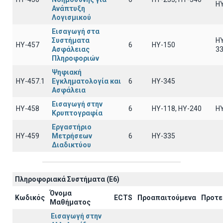
Η
Ανάπτυξη
Λογισμικού
Εισαγωγή στα
Συστήματα
HY
ΗΥ-457
6
HY-150
Ασφάλειας
3
Πληροφοριών
Ψηφιακή
ΗΥ-457.1
Εγκληματολογία και
6
ΗΥ-345
Ασφάλεια
Εισαγωγή στην
ΗΥ-458
6
ΗΥ-118, ΗΥ-240
Η
Κρυπτογραφία
Εργαστήριο
ΗΥ-459
Μετρήσεων
6
ΗΥ-335
Διαδικτύου
Πληροφοριακά Συστήματα (E6)
Όνομα
Κωδικός
ECTS
Προαπαιτούμενα
Προτε
Μαθήματος
Εισαγωγή στην