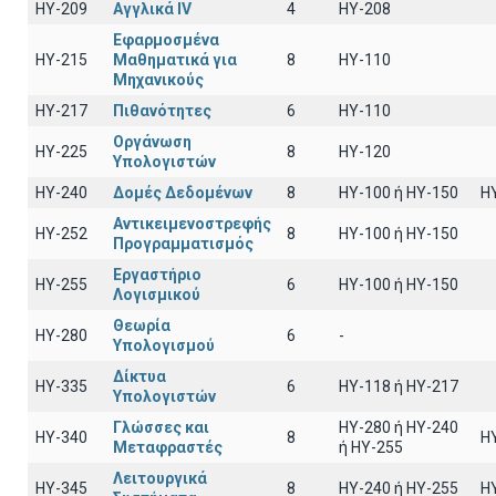
HY-209
Αγγλικά IV
4
HY-208
Εφαρμοσμένα
HY-215
Μαθηματικά για
8
ΗΥ-110
Μηχανικούς
HY-217
Πιθανότητες
6
ΗΥ-110
Οργάνωση
HY-225
8
HY-120
Υπολογιστών
HY-240
Δομές Δεδομένων
8
HY-100 ή HY-150
H
Αντικειμενοστρεφής
HY-252
8
ΗΥ-100 ή HY-150
Προγραμματισμός
Εργαστήριο
HY-255
6
ΗΥ-100 ή ΗΥ-150
Λογισμικού
Θεωρία
HY-280
6
-
Υπολογισμού
Δίκτυα
HY-335
6
ΗΥ-118 ή ΗΥ-217
Υπολογιστών
Γλώσσες και
HY-280 ή HY-240
HY-340
8
H
Μεταφραστές
ή HY-255
Λειτουργικά
HY-345
8
HY-240 ή HY-255
H