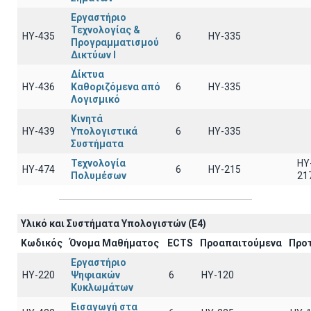
Εργαστήριο
Τεχνολογίας &
ΗΥ-435
6
HY-335
Προγραμματισμού
Δικτύων Ι
Δίκτυα
ΗΥ-436
Καθοριζόμενα από
6
HY-335
Λογισμικό
Κινητά
ΗΥ-439
Υπολογιστικά
6
HY-335
Συστήματα
Τεχνολογία
HY
ΗΥ-474
6
HY-215
Πολυμέσων
21
Υλικό και Συστήματα Υπολογιστών (Ε4)
Κωδικός
Όνομα Μαθήματος
ECTS
Προαπαιτούμενα
Προ
Εργαστήριο
ΗΥ-220
Ψηφιακών
6
HY-120
Κυκλωμάτων
Εισαγωγή στα