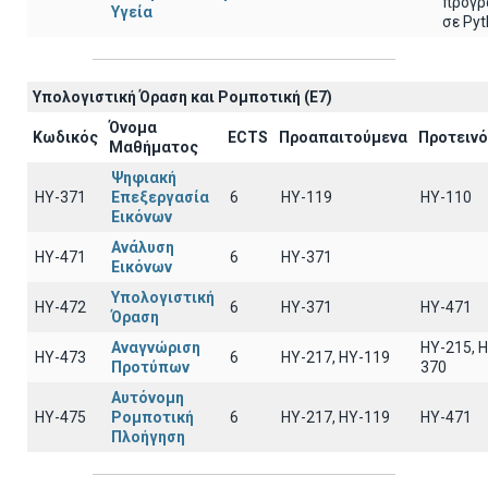
προγρ
Υγεία
σε Py
Υπολογιστική Όραση και Ρομποτική (E7)
Όνομα
Κωδικός
ECTS
Προαπαιτούμενα
Προτειν
Μαθήματος
Ψηφιακή
ΗΥ-371
Επεξεργασία
6
ΗΥ-119
ΗΥ-110
Εικόνων
Ανάλυση
ΗΥ-471
6
ΗΥ-371
Εικόνων
Υπολογιστική
ΗΥ-472
6
ΗΥ-371
ΗΥ-471
Όραση
Αναγνώριση
HY-215, 
ΗΥ-473
6
HY-217, HY-119
Προτύπων
370
Αυτόνομη
ΗΥ-475
Ρομποτική
6
HY-217, HY-119
ΗΥ-471
Πλοήγηση