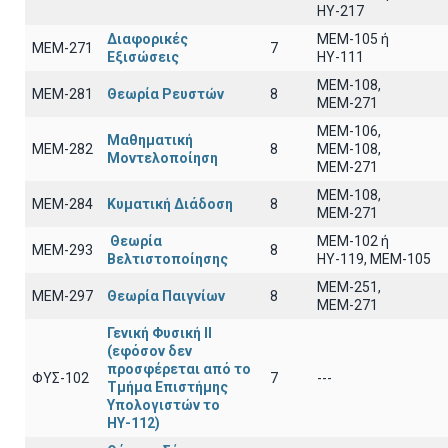
ΗΥ-217
Διαφορικές
ΜΕΜ-105 ή
ΜΕΜ-271
7
Εξισώσεις
ΗΥ-111
ΜΕΜ-108,
ΜΕΜ-281
Θεωρία Ρευστών
8
ΜΕΜ-271
ΜΕΜ-106,
Μαθηματική
ΜΕΜ-282
8
ΜΕΜ-108,
Μοντελοποίηση
ΜΕΜ-271
ΜΕΜ-108,
ΜΕΜ-284
Κυματική Διάδοση
8
ΜΕΜ-271
Θεωρία
ΜΕΜ-102 ή
ΜΕΜ-293
8
Βελτιστοποίησης
ΗΥ-119, ΜΕΜ-105
ΜΕΜ-251,
ΜΕΜ-297
Θεωρία Παιγνίων
8
ΜΕΜ-271
Γενική Φυσική ΙΙ
(εφόσον δεν
προσφέρεται από το
ΦΥΣ-102
7
---
Τμήμα Επιστήμης
Υπολογιστών το
ΗΥ-112)