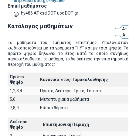
http://csd.uoc.gr/~hy486/
Email μαθήματος
hy486 AT csd DOT uoc DOT gr
Κατάλογος μαθημάτων
A+
A-
Τα μαθήματα του Τμήματος Επιστήμης Υπολογιστών
κωδικοποιούνται με τα γράμματα "ΗΥ" και με τρία ψηφία. Το
πρώτο ψηφίο δηλώνει το έτος κατά το οποίο συνήθως
παρακολουθείται το μάθημα, το δε δεύτερο την επιστημονική
περιοχή του μαθήματος:
Πρώτο
Κανονικό Έτος Παρακολούθησης
Ψηφίο
1,2,3,4
Πρώτο, Δεύτερο, Τρίτο, Τέταρτο
5,6
Μεταπτυχιακά μαθήματα
7,8,9
Ειδικά θέματα
Δεύτερο
Επιστημονική Περιοχή
Ψηφίο
0
Εισαγωγικά - Γενικά