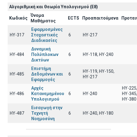
Αλγοριθμική και Θεωρία Υπολογισμού (E8)
Όνομα
Κωδικός
ECTS
Προαπαιτούμενα
Προτει
Μαθήματος
Εφαρμοσμένες
ΗΥ-317
Στοχαστικές
6
HY-217
Διαδικασίες
Δυναμική
ΗΥ-484
Πολύπλοκων
6
ΗΥ-118, ΗΥ-240
Δικτύων
Επιστήμη
ΗΥ-119, ΗΥ-150,
ΗΥ-485
Δεδομένων και
6
ΗΥ-217
Εφαρμογές
Αρχές
ΗΥ-225
ΗΥ-486
Κατανεμημένου
6
ΗΥ-240
ΗΥ-345
Υπολογισμού
ΗΥ-380
Εισαγωγή στην
ΗΥ-487
Τεχνητή
6
HY-240, HY-180
Νοημοσύνη