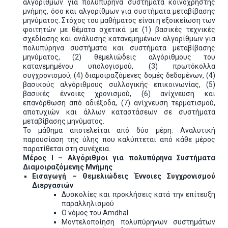
αλγορίθμων για πολυπύρηνα συστήματα κοινόχρηστης
μνήμης, όσο και αλγορίθμων για συστήματα μεταβίβασης
μηνύματος. Στόχος του μαθήματος είναι η εξοικείωση των
φοιτητών με θέματα σχετικά με (1) βασικές τεχνικές
σχεδίασης και ανάλυσης κατανεμημένων αλγορίθμων για
πολυπύρηνα συστήματα και συστήματα μεταβίβασης
μηνύματος, (2) θεμελιώδεις αλγόριθμους του
κατανεμημένου υπολογισμού, (3) πρωτόκολλα
συγχρονισμού, (4) διαμοιραζόμενες δομές δεδομένων, (4)
βασικούς αλγόριθμους συλλογικής επικοινωνίας, (5)
βασικές έννοιες χρονισμού, (6) ανίχνευση και
επανόρθωση από αδιέξοδα, (7) ανίχνευση τερματισμού,
αποτυχιών και άλλων καταστάσεων σε συστήματα
μεταβίβασης μηνύματος.
Το μάθημα αποτελείται από δύο μέρη. Αναλυτική
παρουσίαση της ύλης που καλύπτεται από κάθε μέρος
παρατίθεται στη συνέχεια.
Μέρος Ι – Αλγόριθμοι για πολυπύρηνα Συστήματα
Διαμοιραζόμενης Μνήμης
Εισαγωγή – Θεμελιώδεις Έννοιες Συγχρονισμού
Διεργασιών
Δυσκολίες και προκλήσεις κατά την επίτευξη
παραλληλισμού
Ο νόμος του Amdhal
Μοντελοποίηση πολυπύρηνων συστημάτων