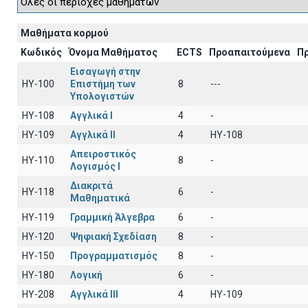
Μαθήματα κορμού
Κωδικός
Όνομα Μαθήματος
ECTS
Προαπαιτούμενα
Π
Εισαγωγή στην
HY-100
Επιστήμη των
8
---
Υπολογιστών
HY-108
Αγγλικά I
4
-
HY-109
Αγγλικά II
4
HY-108
Απειροστικός
HY-110
8
-
Λογισμός Ι
Διακριτά
HY-118
6
-
Μαθηματικά
HY-119
Γραμμική Άλγεβρα
6
-
HY-120
Ψηφιακή Σχεδίαση
8
-
HY-150
Προγραμματισμός
8
-
HY-180
Λογική
6
-
HY-208
Αγγλικά III
4
HY-109