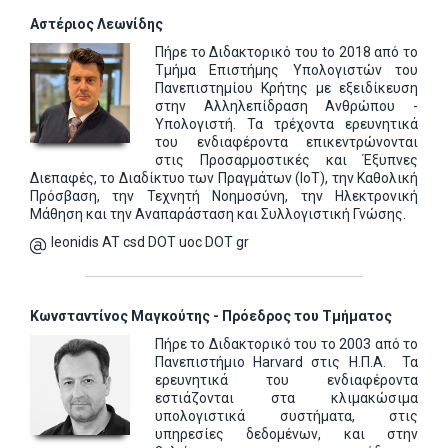
Αστέριος Λεωνίδης
Πήρε το Διδακτορικό του to 2018 από το
Τμήμα Επιστήμης Υπολογιστών του
Πανεπιστημίου Κρήτης με εξειδίκευση
στην Αλληλεπίδραση Ανθρώπου -
Υπολογιστή. Τα τρέχοντα ερευνητικά
του ενδιαφέροντα επικεντρώνονται
στις Προσαρμοστικές και Έξυπνες
Διεπαφές, το Διαδίκτυο των Πραγμάτων (IoT), την Καθολική
Πρόσβαση, την Τεχνητή Νοημοσύνη, την Ηλεκτρονική
Μάθηση και την Αναπαράσταση και Συλλογιστική Γνώσης.
leonidis AT csd DOT uoc DOT gr
Κωνσταντίνος Μαγκούτης - Πρόεδρος του Τμήματος
Πήρε το Διδακτορικό του το 2003 από το
Πανεπιστήμιο
Harvard
στις Η.Π.Α.
Τα
ερευνητικά του ενδιαφέροντα
εστιάζονται στα κλιμακώσιμα
υπολογιστικά συστήματα, στις
υπηρεσίες δεδομένων, και στην