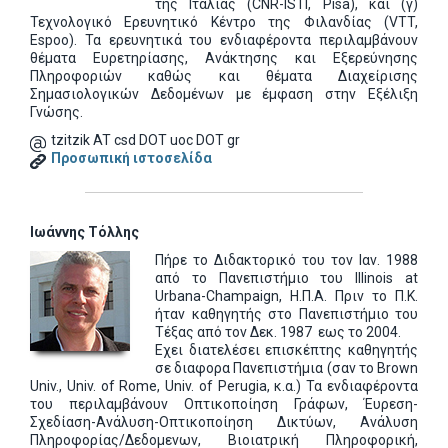
της Ιταλίας (CNR-ISTI, Pisa), και (γ)
Τεχνολογικό Ερευνητικό Κέντρο της Φιλανδίας (VTT,
Espoo). Τα ερευνητικά του ενδιαφέροντα περιλαμβάνουν
θέματα Ευρετηρίασης, Ανάκτησης και Εξερεύνησης
Πληροφοριών καθώς και θέματα Διαχείρισης
Σημασιολογικών Δεδομένων με έμφαση στην Εξέλιξη
Γνώσης.
tzitzik AT csd DOT uoc DOT gr
Προσωπική ιστοσελίδα
Ιωάννης Τόλλης
Πήρε το Διδακτορικό του τον Ιαν. 1988
από το Πανεπιστήμιο του Illinois at
Urbana-Champaign, Η.Π.Α. Πριν το Π.Κ.
ήταν καθηγητής στο Πανεπιστήμιο του
Τέξας από τον Δεκ. 1987 εως το 2004.
Εχει διατελέσει επισκέπτης καθηγητής
σε διαφορα Πανεπιστήμια (σαν το Brown
Univ., Univ. of Rome, Univ. of Perugia, κ.α.) Τα ενδιαφέροντα
του περιλαμβάνουν Οπτικοποίηση Γράφων, Έυρεση-
Σχεδίαση-Ανάλυση-Οπτικοποίηση Δικτύων, Ανάλυση
Πληροφορίας/Δεδομενων, Βιοιατρική Πληροφορική,