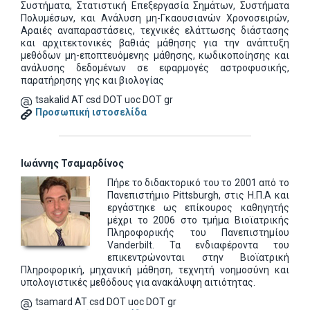
Συστήματα, Στατιστική Επεξεργασία Σημάτων, Συστήματα
Πολυμέσων, και Ανάλυση μη-Γκαουσιανών Χρονοσειρών,
Αραιές αναπαραστάσεις, τεχνικές ελάττωσης διάστασης
και αρχιτεκτονικές βαθιάς μάθησης για την ανάπτυξη
μεθόδων μη-εποπτευόμενης μάθησης, κωδικοποίησης και
ανάλυσης δεδομένων σε εφαρμογές αστροφυσικής,
παρατήρησης γης και βιολογίας
tsakalid AT csd DOT uoc DOT gr
Προσωπική ιστοσελίδα
Ιωάννης Τσαμαρδίνος
Πήρε το διδακτορικό του το 2001 από το
Πανεπιστήμιο Pittsburgh, στις Η.Π.Α και
εργάστηκε ως επίκουρος καθηγητής
μέχρι το 2006 στο τμήμα Βιοϊατρικής
Πληροφορικής του Πανεπιστημίου
Vanderbilt. Τα ενδιαφέροντα του
επικεντρώνονται στην Βιοϊατρική
Πληροφορική, μηχανική μάθηση, τεχνητή νοημοσύνη και
υπολογιστικές μεθόδους για ανακάλυψη αιτιότητας.
tsamard AT csd DOT uoc DOT gr