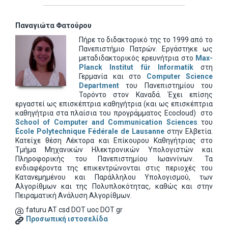
Παναγιώτα Φατούρου
Πήρε το διδακτορικό της το 1999 από το
Πανεπιστήμιο Πατρών. Εργάστηκε ως
μεταδιδακτορικός ερευνήτρια στο
Max-
Planck Institut für Informatik
στη
Γερμανία και στο
Computer Science
Department
του Πανεπιστημίου του
Τορόντο στον Καναδά. Έχει επίσης
εργαστεί ως επισκέπτρια καθηγήτρια (και ως επισκέπτρια
καθηγήτρια στα πλαίσια του προγράμματος Ecocloud) στο
School of Computer and Communication Sciences
του
École Polytechnique Fédérale de Lausanne
στην Ελβετία.
Κατείχε θέση Λέκτορα και Επίκουρου Καθηγήτριας στο
Τμήμα Μηχανικών Ηλεκτρονικών Υπολογιστών και
Πληροφορικής του Πανεπιστημίου Ιωαννίνων. Τα
ενδιαφέροντα της επικεντρώνονται στις περιοχές του
Κατανεμημένου και Παράλληλου Υπολογισμού, των
Αλγορίθμων και της Πολυπλοκότητας, καθώς και στην
Πειραματική Ανάλυση Αλγορίθμων.
faturu AT csd DOT uoc DOT gr
Προσωπική ιστοσελίδα