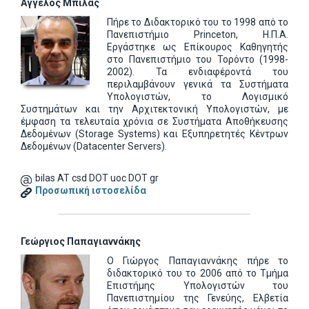
Άγγελος Μπίλας
Πήρε το Διδακτορικό του το 1998 από το
Πανεπιστήμιο Princeton, Η.Π.Α.
Εργάστηκε ως Επίκουρος Καθηγητής
στο Πανεπιστήμιο του Τορόντο (1998-
2002). Τα ενδιαφέροντά του
περιλαμβάνουν γενικά τα Συστήματα
Υπολογιστών, το Λογισμικό
Συστημάτων και την Αρχιτεκτονική Υπολογιστών, με
έμφαση τα τελευταία χρόνια σε Συστήματα Αποθήκευσης
Δεδομένων (Storage Systems) και Εξυπηρετητές Κέντρων
Δεδομένων (Datacenter Servers).
bilas AT csd DOT uoc DOT gr
Προσωπική ιστοσελίδα
Γεώργιος Παπαγιαννάκης
Ο Γιώργος Παπαγιαννάκης πήρε το
διδακτορικό του το 2006 από το Τμήμα
Επιστήμης Υπολογιστών του
Πανεπιστημίου της Γενεύης, Ελβετία