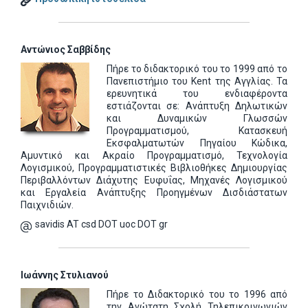
Αντώνιος Σαββίδης
Πήρε το διδακτορικό του το 1999 από το
Πανεπιστήμιο του Kent της Αγγλίας. Τα
ερευνητικά του ενδιαφέροντα
εστιάζονται σε: Ανάπτυξη Δηλωτικών
και Δυναμικών Γλωσσών
Προγραμματισμού, Κατασκευή
Εκσφαλματωτών Πηγαίου Κώδικα,
Αμυντικό και Ακραίο Προγραμματισμό, Τεχνολογία
Λογισμικού, Προγραμματιστικές Βιβλιοθήκες Δημιουργίας
Περιβαλλόντων Διάχυτης Ευφυΐας, Μηχανές Λογισμικού
και Εργαλεία Ανάπτυξης Προηγμένων Δισδιάστατων
Παιχνιδιών.
savidis AT csd DOT uoc DOT gr
Ιωάννης Στυλιανού
Πήρε το Διδακτορικό του το 1996 από
την Ανώτατη Σχολή Τηλεπικοινωνιών