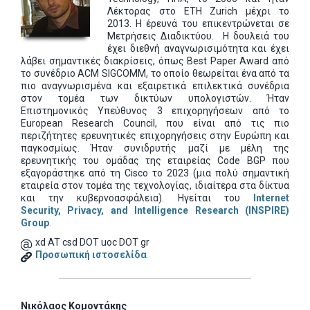
Λέκτορας στο ETH Zurich μέχρι το
2013
. Η έρευνά του επικεντρώνεται σε
Μετρήσεις Διαδικτύου.
Η δουλειά του
έχει διεθνή αναγνωρισιμότητα και έχει
λάβει σημαντικές διακρίσεις, όπως Best Paper Award από
το συνέδριο ACM SIGCOMM, το οποίο θεωρείται ένα από τα
πιο αναγνωρισμένα και εξαιρετικά επιλεκτικά συνέδρια
στον τομέα των δικτύων υπολογιστών. Ήταν
Επιστημονικός Υπεύθυνος 3 επιχορηγήσεων από το
European Research Council, που είναι από τις πιο
περιζήτητες ερευνητικές επιχορηγήσεις στην Ευρώπη και
παγκοσμίως. Ήταν συνιδρυτής μαζί με μέλη της
ερευνητικής του ομάδας της εταιρείας Code BGP που
εξαγοράστηκε από τη Cisco το 2023 (μια πολύ σημαντική
εταιρεία στον τομέα της τεχνολογίας, ιδιαίτερα στα δίκτυα
και την κυβερνοασφάλεια).
Ηγείται του
Internet
Security, Privacy, and Intelligence Research (INSPIRE)
Group
.
xd AT csd DOT uoc DOT gr
Προσωπική ιστοσελίδα
Νικόλαος Κομοντάκης