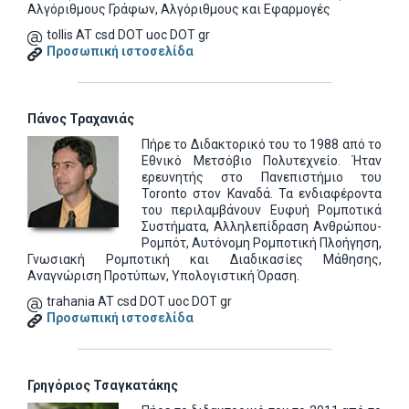
Αλγόριθμους Γράφων, Αλγόριθμους και Εφαρμογές
tollis AT csd DOT uoc DOT gr
Προσωπική ιστοσελίδα
Πάνος Τραχανιάς
Πήρε το Διδακτορικό του το 1988 από το
Εθνικό Μετσόβιο Πολυτεχνείο. Ήταν
ερευνητής στο Πανεπιστήμιο του
Toronto στον Καναδά. Τα ενδιαφέροντα
του περιλαμβάνουν Ευφυή Ρομποτικά
Συστήματα, Αλληλεπίδραση Ανθρώπου-
Ρομπότ, Αυτόνομη Ρομποτική Πλοήγηση,
Γνωσιακή Ρομποτική και Διαδικασίες Μάθησης,
Αναγνώριση Προτύπων, Υπολογιστική Όραση.
trahania AT csd DOT uoc DOT gr
Προσωπική ιστοσελίδα
Γρηγόριος Τσαγκατάκης