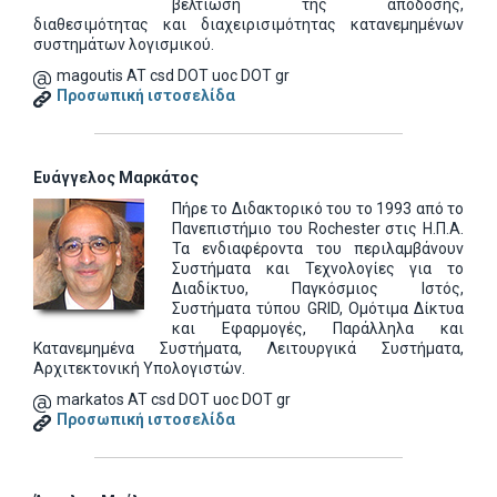
βελτίωση της απόδοσης,
διαθεσιμότητας και διαχειρισιμότητας κατανεμημένων
συστημάτων λογισμικού.
magoutis AT csd DOT uoc DOT gr
Προσωπική ιστοσελίδα
Ευάγγελος Μαρκάτος
Πήρε το Διδακτορικό του το 1993 από το
Πανεπιστήμιο του Rochester στις Η.Π.Α.
Τα ενδιαφέροντα του περιλαμβάνουν
Συστήματα και Τεχνολογίες για το
Διαδίκτυο, Παγκόσμιος Ιστός,
Συστήματα τύπου GRID, Ομότιμα Δίκτυα
και Εφαρμογές, Παράλληλα και
Κατανεμημένα Συστήματα, Λειτουργικά Συστήματα,
Αρχιτεκτονική Υπολογιστών.
markatos AT csd DOT uoc DOT gr
Προσωπική ιστοσελίδα