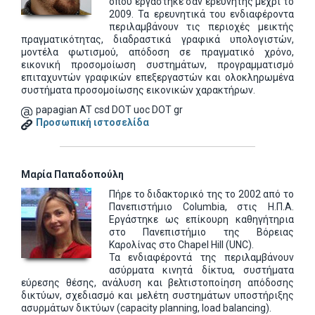
όπου εργάστηκε σαν ερευνητής μέχρι το
2009. Τα ερευνητικά του ενδιαφέροντα
περιλαμβάνουν τις περιοχές μεικτής
πραγματικότητας, διαδραστικά γραφικά υπολογιστών,
μοντέλα φωτισμού, απόδοση σε πραγματικό χρόνο,
εικονική προσομοίωση συστημάτων, προγραμματισμό
επιταχυντών γραφικών επεξεργαστών και ολοκληρωμένα
συστήματα προσομοίωσης εικονικών χαρακτήρων.
papagian AT csd DOT uoc DOT gr
Προσωπική ιστοσελίδα
Μαρία Παπαδοπούλη
Πήρε το διδακτορικό της το 2002 από το
Πανεπιστήμιο Columbia, στις Η.Π.Α.
Εργάστηκε ως επίκουρη καθηγήτηρια
στο Πανεπιστήμιο της Βόρειας
Καρολίνας στο Chapel Hill (UNC).
Τα ενδιαφέροντά της περιλαμβάνουν
ασύρματα κινητά δίκτυα, συστήματα
εύρεσης θέσης, ανάλυση και βελτιστοποίηση απόδοσης
δικτύων, σχεδιασμό και μελέτη συστημάτων υποστήριξης
ασυρμάτων δικτύων (capacity planning, load balancing).