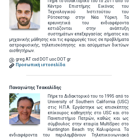
Πήρε το διδακτορικό του το 2011 από το
Κέντρο Επιστήμης Εικόνας του
Τεχνολογικού Ινστιτούτου του
Ρότσεστερ στην Νέα Υόρκη. Τα
ερευνητικά του ενδιαφέροντα
εστιάζονται στην ανάπτυξη
συστημάτων επεξεργασίας σήματος και
μηχανικής μάθησης και τις εφαρμογές τους σε προβλήματα
αστροφυσικής, τηλεπισκόπησης και ασύρματων δικτύων
αισθητήρων.
greg AT csd DOT uoc DOT gr
Προσωπική ιστοσελίδα
Παναγιώτης Τσακαλίδης
Πήρε το Διδακτορικό του το 1995 από το
University of Southern California (USC)
στις Η.Π.Α. Εργάστηκε ως επισκέπτης
επίκουρος καθηγητής στο USC και στο
Πανεπιστήμιο Πατρών, καθώς και ως
σύμβουλος στην εταιρία MultiSpec στο
Huntington Beach της Καλιφόρνια. Τα
ενδιαφέροντα του περιλαμβάνουν Τηλεπικοινωνιακά