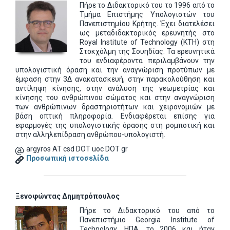
Πήρε το Διδακτορικό του το 1996 από το
Τμήμα Επιστήμης Υπολογιστών του
Πανεπιστημίου Κρήτης. Έχει διατελέσει
ως μεταδιδακτορικός ερευνητής στο
Royal Institute of Technology (KTH) στη
Στοκχόλμη της Σουηδίας. Τα ερευνητικά
του ενδιαφέροντα περιλαμβάνουν την
υπολογιστική όραση και την αναγνώριση προτύπων με
έμφαση στην 3Δ ανακατασκευή, στην παρακολούθηση και
αντίληψη κίνησης, στην ανάλυση της γεωμετρίας και
κίνησης του ανθρώπινου σώματος και στην αναγνώριση
των ανθρώπινων δραστηριοτήτων και χειρονομιών με
βάση οπτική πληροφορία. Ενδιαφέρεται επίσης για
εφαρμογές της υπολογιστικής όρασης στη ρομποτική και
στην αλληλεπίδραση ανθρώπου-υπολογιστή.
argyros AT csd DOT uoc DOT gr
Προσωπική ιστοσελίδα
Ξενοφώντας Δημητρόπουλος
Πήρε το Διδακτορικό του
από το
Πανεπιστήμιο Georgia Institute of
Technology, ΗΠΑ, το 2006
και ήταν