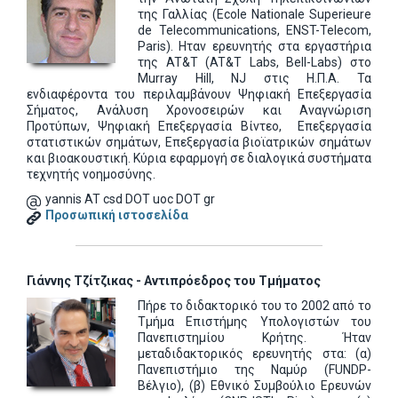
της Γαλλίας (Ecole Nationale Superieure
de Telecommunications, ΕNST-Telecom,
Paris). Ηταν ερευνητής στα εργαστήρια
της AT&T (AT&T Labs, Bell-Labs) στο
Murray Hill, NJ στις Η.Π.Α. Τα
ενδιαφέροντα του περιλαμβάνουν Ψηφιακή Επεξεργασία
Σήματος, Ανάλυση Χρονοσειρών και Αναγνώριση
Προτύπων, Ψηφιακή Επεξεργασία Βίντεο, Επεξεργασία
στατιστικών σημάτων, Επεξεργασία βιοϊατρικών σημάτων
και βιοακουστική. Κύρια εφαρμογή σε διαλογικά συστήματα
τεχνητής νοημοσύνης.
yannis AT csd DOT uoc DOT gr
Προσωπική ιστοσελίδα
Γιάννης Τζίτζικας - Αντιπρόεδρος του Τμήματος
Πήρε το διδακτορικό του το 2002 από το
Τμήμα Επιστήμης Υπολογιστών του
Πανεπιστημίου Κρήτης. Ήταν
μεταδιδακτορικός ερευνητής στα: (α)
Πανεπιστήμιο της Ναμύρ (FUNDP-
Βέλγιο), (β) Εθνικό Συμβούλιο Ερευνών