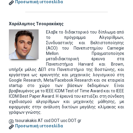
Προσωπική ιστοσελίδα
Χαράλαμπος Τσουρακάκης
Ελαβε το διδακτορικό του δίπλωμα από
το πρόγραμμα Αλγορίθμων,
Συνδυαστικής και Βελτιστοποίησης
(ACO) του Πανεπιστημίου Carnegie
Mellon. Πραγματοποίησε
μεταδιδακτορική έρευνα στα
Πανεπιστήμια Harvard και Brown,
υπήρξε μέλος ΔΕΠ στο Πανεπιστήμιο της Βοστώνης, και
εργάστηκε ως ερευνητής και μηχανικός λογισμικού στη
Google Research, Meta/Facebook Research και σε εταιρεία
startup στο χώρο των βάσεων δεδομένων. Είναι
βραβευμένος με το IEEE ICDM Test of Time Award και το IEEE
ICDM Best Paper Award. Η έρευνά του εστιάζει στη σύνδεση
σχεδιασμού αλγορίθμων και μηχανικής μάθησης, με
εφαρμογές στην ανάλυση δικτύων μεγάλης κλίμακας και
γράφων γνώσης.
tsourakakis AT csd DOT uoc DOT gr
Προσωπική ιστοσελίδα