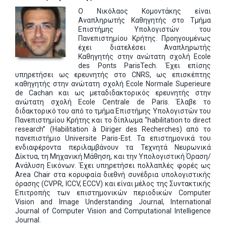
Ο Νικόλαος Κομοντάκης είναι
Αναπληρωτής Καθηγητής στο Τμήμα
Επιστήμης Υπολογιστών του
Πανεπιστημίου Κρήτης. Προηγουμένως
έχει διατελέσει Αναπληρωτής
Καθηγητής στην ανώτατη σχολή Ecole
des Ponts ParisTech. Έχει επίσης
υπηρετήσει ως ερευνητής στο CNRS, ως επισκέπτης
καθηγητής στην ανώτατη σχολή Ecole Normale Superieure
de Cachan και ως μεταδιδακτορικός ερευνητής στην
ανώτατη σχολή Ecole Centrale de Paris. Έλαβε το
διδακτορικό του από το τμήμα Επιστήμης Υπολογιστών του
Πανεπιστημίου Κρήτης και το δίπλωμα “habilitation to direct
research” (Habilitation à Diriger des Recherches) από το
πανεπιστήμιο Universite Paris-Est. Τα επιστημονικά του
ενδιαφέροντα περιλαμβάνουν τα Τεχνητά Νευρωνικά
Δίκτυα, τη Μηχανική Μάθηση, και την Υπολογιστική Όραση/
Ανάλυση Εικόνων. Έχει υπηρετήσει πολλαπλές φορές ως
Area Chair στα κορυφαία διεθνή συνέδρια υπολογιστικής
όρασης (CVPR, ICCV, ECCV) και είναι μέλος της Συντακτικής
Επιτροπής των επιστημονικών περιοδικών Computer
Vision and Image Understanding Journal, International
Journal of Computer Vision and Computational Intelligence
Journal.