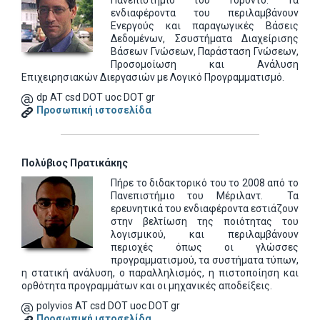
Πανεπιστήμιο του Τορόντο. Τα
ενδιαφέροντα του περιλαμβάνουν
Ενεργούς και παραγωγικές Βάσεις
Δεδομένων, Σσυστήματα Διαχείρισης
Βάσεων Γνώσεων, Παράσταση Γνώσεων,
Προσομοίωση και Ανάλυση
Επιχειρησιακών Διεργασιών με Λογικό Προγραμματισμό.
dp AT csd DOT uoc DOT gr
Προσωπική ιστοσελίδα
Πολύβιος Πρατικάκης
Πήρε το διδακτορικό του το 2008 από το
Πανεπιστήμιο του Μέριλαντ. Τα
ερευνητικά του ενδιαφέροντα εστιάζουν
στην βελτίωση της ποιότητας του
λογισμικού, και περιλαμβάνουν
περιοχές όπως οι γλώσσες
προγραμματισμού, τα συστήματα τύπων,
η στατική ανάλυση, ο παραλληλισμός, η πιστοποίηση και
ορθότητα προγραμμάτων και οι μηχανικές αποδείξεις.
polyvios AT csd DOT uoc DOT gr
Προσωπική ιστοσελίδα