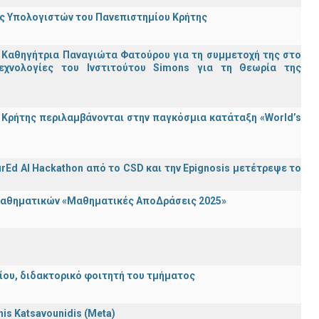
ης Υπολογιστών του Πανεπιστημίου Κρήτης
 Καθηγήτρια Παναγιώτα Φατούρου για τη συμμετοχή της στο
εχνολογίες του Ινστιτούτου Simons για τη Θεωρία της
Κρήτης περιλαμβάνονται στην παγκόσμια κατάταξη «World’s
rEd AI Hackathon από το CSD και την Epignosis μετέτρεψε το
 Μαθηματικών «Μαθηματικές ΑποΔράσεις 2025»
λείου, διδακτορικό φοιτητή του τμήματος
nnis Katsavounidis (Meta)