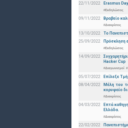
22/11/2022
Erasmus Day
#Εκδηλώσεις
09/11/2022
Βραβείο καλ
#Διακρίσεις
13/10/2022
Το Πανεπιστ
25/09/2022
Πρόσκληση σ
#Εκδηλώσεις
14/09/2022
Συγχαρητήρι
Hacker Cup
#Διαγωνισμοί
#
05/07/2022
Επίλεξε Τμή
08/04/2022
Μέλη του τ
κορυφαίο δι
#Διακρίσεις
04/03/2022
Επτά καθηγη
Ελλάδα.
#Διακρίσεις
22/02/2022
Πανεπιστήμι