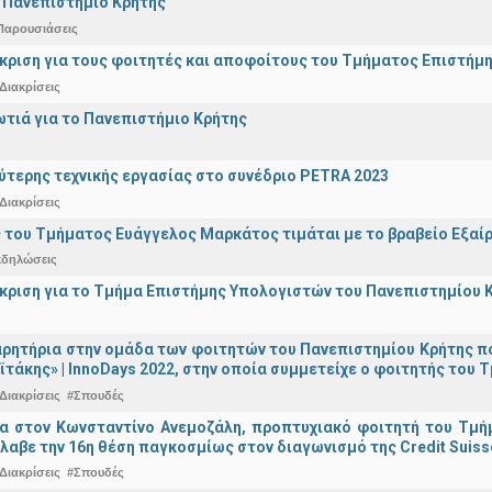
 Πανεπιστήμιο Κρήτης
Παρουσιάσεις
άκριση για τους φοιτητές και αποφοίτους του Τμήματος Επιστήμ
Διακρίσεις
ωτιά για το Πανεπιστήμιο Κρήτης
ύτερης τεχνικής εργασίας στο συνέδριο PETRA 2023
Διακρίσεις
 του Τμήματος Ευάγγελος Μαρκάτος τιμάται με το βραβείο Εξαί
κδηλώσεις
άκριση για το Τμήμα Επιστήμης Υπολογιστών του Πανεπιστημίου 
ρητήρια στην ομάδα των φοιτητών του Πανεπιστημίου Κρήτης π
ϊτάκης» | InnoDays 2022, στην οποία συμμετείχε ο φοιτητής το
Διακρίσεις
#Σπουδές
ια στον Κωνσταντίνο Ανεμοζάλη, προπτυχιακό φοιτητή του Τμή
λαβε την 16η θέση παγκοσμίως στον διαγωνισμό της Credit Suiss
Διακρίσεις
#Σπουδές