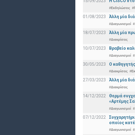
15/09/2023
Η CISCO στο
#Εκδηλώσεις
#
01/08/2023
Άλλη μία δι
#Διαγωνισμοί
#
18/07/2023
Άλλη μία πρ
#Διακρίσεις
10/07/2023
Βραβείο καλ
#Διαγωνισμοί
#
30/05/2023
Ο καθηγητής
#Διακρίσεις
#Ε
27/03/2023
Άλλη μία δι
#Διακρίσεις
14/12/2022
Θερμά συγχα
«Αρτέμης Σα
#Διαγωνισμοί
#
07/12/2022
Συγχαρητήρ
οποίος κατέ
#Διαγωνισμοί
#