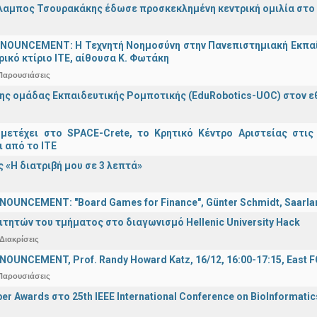
λαμπος Τσουρακάκης έδωσε προσκεκλημένη κεντρική ομιλία στο S
OUNCEMENT: Η Τεχνητή Νοημοσύνη στην Πανεπιστημιακή Εκπαίδευ
τρικό κτίριο ΙΤΕ, αίθουσα Κ. Φωτάκη
Παρουσιάσεις
ης ομάδας Εκπαιδευτικής Ρομποτικής (EduRobotics-UOC) στον εθν
μετέχει στο SPACE-Crete, το Κρητικό Κέντρο Αριστείας στις
ι από το ΙΤΕ
 «Η διατριβή μου σε 3 λεπτά»
OUNCEMENT: "Board Games for Finance", Günter Schmidt, Saarland
ιτητών του τμήματος στο διαγωνισμό Hellenic University Hack
Διακρίσεις
OUNCEMENT, Prof. Randy Howard Katz, 16/12, 16:00-17:15, East
Παρουσιάσεις
er Awards στο 25th IEEE International Conference on BioInformati