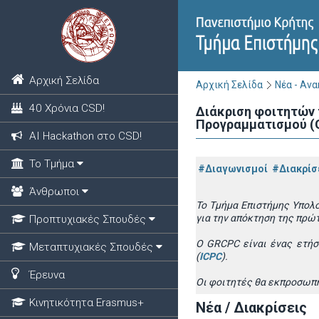
Αρχική Σελίδα
Αρχική Σελίδα
Νέα - Αν
40 Χρόνια CSD!
Διάκριση φοιτητών
Προγραμματισμού (
ΑΙ Hackathon στο CSD!
Το Τμήμα
#Διαγωνισμοί
#Διακρίσ
Άνθρωποι
To
Τμήμα Επιστήμης Υπολο
για την απόκτηση της πρώ
Προπτυχιακές Σπουδές
Ο
GRCPC
είναι ένας ετήσ
Μεταπτυχιακές Σπουδές
(
ICPC
).
Έρευνα
Οι φοιτητές θα εκπροσωπή
Κινητικότητα Erasmus+
Νέα / Διακρίσεις