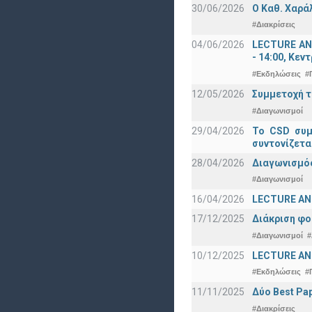
30/06/2026
Ο Καθ. Χαρά
#Διακρίσεις
04/06/2026
LECTURE ANN
- 14:00, Κεν
#Εκδηλώσεις
#
12/05/2026
Συμμετοχή τ
#Διαγωνισμοί
29/04/2026
Το CSD συμ
συντονίζετα
28/04/2026
Διαγωνισμός
#Διαγωνισμοί
16/04/2026
LECTURE ANN
17/12/2025
Διάκριση φο
#Διαγωνισμοί
#
10/12/2025
LECTURE ANN
#Εκδηλώσεις
#
11/11/2025
Δύο Best Pap
#Διακρίσεις