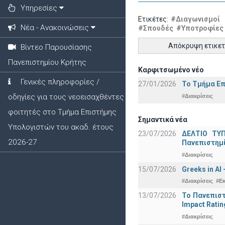
Υπηρεσίες
Ετικέτες:
#Διαγωνισμοί
Νέα - Ανακοινώσεις
#Σπουδές
#Υποτροφίες
Απόκρυψη ετικε
Βίντεο Παρουσίασης
Πανεπιστημίου Κρήτης
Καρφιτσωμένο νέο
Γενικές πληροφορίες /
27/01/2026
Το Τμήμα Επ
οδηγίες για τους νεοεισαχθέντες
#Διακρίσεις
φοιτητές στο Τμήμα Επιστήμης
Σημαντικά νέα
Υπολογιστών του ακαδ. έτους
23/07/2026
ΔΕΛΤΙΟ ΤΥΠ
2026-27
Πανεπιστημ
#Διακρίσεις
15/07/2026
Greeks in AI
#Διακρίσεις
#Ε
13/07/2026
Το Πανεπιστ
Impact Ratin
#Διακρίσεις