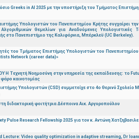
σιο Greeks in AI 2025 με την υποστήριξη του Τμήματος Επιστήμ
ιστήμης Υπολογιστών του Πανεπιστημίου Κρήτης συγχαίρει την
Αλγοριθμικών Θεμελίων για Αναδυόμενες Υπολογιστικές Τ
ής στο Πανεπιστήμιο της Καλιφόρνια, Μπέρκλεϋ (UC Berkeley).
τές του Τμήματος Επιστήμης Υπολογιστών του Πανεπιστημίου 
tists Network (career data)»
Υ H Tεχνητή Νοημοσύνη στην υπηρεσία της εκπαίδευσης: το Futu
 φάρο καινοτομίας
ιστήμης Υπολογιστών (CSD) συμμετείχε στο 4ο Θερινό Σχολείο
α
στη διδακτορική φοιτήτρια Δέσποινα Αικ. Αργυροπούλου
iety Pulse Research Fellowship 2025 για τον κ. Αντώνη Χατζηβασι
d Lecture: Video quality optimization in adaptive streaming, Dr Ioa