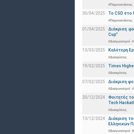
#Παρουσιάσεις
30/04/2025
To CSD στο 
#Παρουσιάσεις
01/04/2025
Διάκριση φ
Cup”
#Διαγωνισμοί
#
13/03/2025
Καλύτερη Ερ
#Διακρίσεις
19/02/2025
Times Highe
#Διακρίσεις
07/02/2025
Διάκριση φο
#Διαγωνισμοί
#
20/12/2024
Φοιτητές το
Tech Hackat
#Διακρίσεις
13/12/2024
Διάκριση το
Ελληνικών 
#Διαγωνισμοί
#