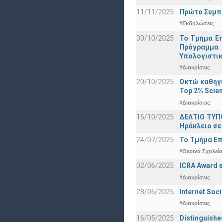
11/11/2025
Πρώτο Συμπό
#Εκδηλώσεις
30/10/2025
Το Τμήμα Επ
Πρόγραμμα 
Υπολογιστικ
#Διακρίσεις
20/10/2025
Οκτώ καθηγη
Top 2% Scien
#Διακρίσεις
15/10/2025
ΔΕΛΤΙΟ ΤΥΠΟ
Ηράκλειο σε
24/07/2025
Το Τμήμα Επ
#Θερινά Σχολεί
02/06/2025
ICRA Award 
#Διακρίσεις
28/05/2025
Internet Soc
#Διακρίσεις
16/05/2025
Distinguishe