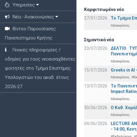
Υπηρεσίες
Καρφιτσωμένο νέο
Νέα - Ανακοινώσεις
27/01/2026
Το Τμήμα Επ
#Διακρίσεις
Βίντεο Παρουσίασης
Πανεπιστημίου Κρήτης
Σημαντικά νέα
23/07/2026
ΔΕΛΤΙΟ ΤΥΠ
Γενικές πληροφορίες /
Πανεπιστημ
οδηγίες για τους νεοεισαχθέντες
#Διακρίσεις
φοιτητές στο Τμήμα Επιστήμης
15/07/2026
Greeks in AI
Υπολογιστών του ακαδ. έτους
#Διακρίσεις
#Ε
13/07/2026
Το Πανεπιστ
2026-27
Impact Ratin
#Διακρίσεις
30/06/2026
Ο Καθ. Χαρά
#Διακρίσεις
04/06/2026
LECTURE ANN
- 14:00, Κεν
#Εκδηλώσεις
#