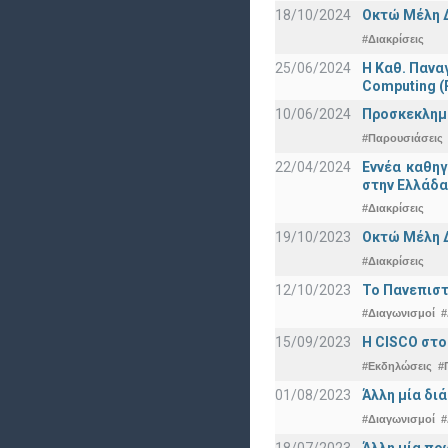
18/10/2024
Οκτώ Μέλη 
#Διακρίσεις
25/06/2024
Η Καθ. Πανα
Computing 
10/06/2024
Προσκεκλημέν
#Παρουσιάσεις
22/04/2024
Εννέα καθη
στην Ελλάδα
#Διακρίσεις
19/10/2023
Οκτώ Μέλη 
#Διακρίσεις
12/10/2023
Το Πανεπιστ
#Διαγωνισμοί
#
15/09/2023
Η CISCO στο
#Εκδηλώσεις
#
01/08/2023
Άλλη μία δι
#Διαγωνισμοί
#
18/07/2023
Άλλη μία πρ