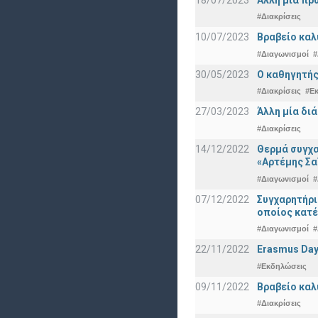
#Διακρίσεις
10/07/2023
Βραβείο καλ
#Διαγωνισμοί
#
30/05/2023
Ο καθηγητής
#Διακρίσεις
#Ε
27/03/2023
Άλλη μία δι
#Διακρίσεις
14/12/2022
Θερμά συγχα
«Αρτέμης Σα
#Διαγωνισμοί
#
07/12/2022
Συγχαρητήρ
οποίος κατέ
#Διαγωνισμοί
#
22/11/2022
Erasmus Day
#Εκδηλώσεις
09/11/2022
Βραβείο καλ
#Διακρίσεις