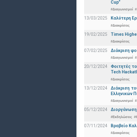
Cup”
#Διαγωνισμοί
#
13/03/2025
Καλύτερη Ερ
#Διακρίσεις
19/02/2025
Times Highe
#Διακρίσεις
07/02/2025
Διάκριση φο
#Διαγωνισμοί
#
20/12/2024
Φοιτητές το
Tech Hackat
#Διακρίσεις
13/12/2024
Διάκριση το
Ελληνικών 
#Διαγωνισμοί
#
05/12/2024
Διοργάνωση 
#Εκδηλώσεις
#
07/11/2024
Βραβείο Καλ
#Διακρίσεις