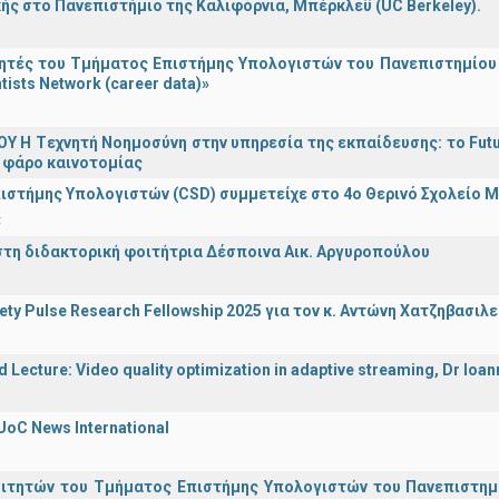
ής στο Πανεπιστήμιο της Καλιφόρνια, Μπέρκλεϋ (UC Berkeley).
τές του Τμήματος Επιστήμης Υπολογιστών του Πανεπιστημίου 
tists Network (career data)»
Υ H Tεχνητή Νοημοσύνη στην υπηρεσία της εκπαίδευσης: το Futu
 φάρο καινοτομίας
ιστήμης Υπολογιστών (CSD) συμμετείχε στο 4ο Θερινό Σχολείο
α
στη διδακτορική φοιτήτρια Δέσποινα Αικ. Αργυροπούλου
iety Pulse Research Fellowship 2025 για τον κ. Αντώνη Χατζηβασι
d Lecture: Video quality optimization in adaptive streaming, Dr Ioa
UoC News International
οιτητών του Τμήματος Επιστήμης Υπολογιστών του Πανεπιστημ