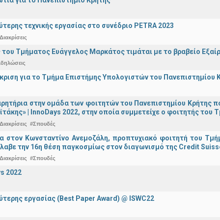
ύτερης τεχνικής εργασίας στο συνέδριο PETRA 2023
Διακρίσεις
 του Τμήματος Ευάγγελος Μαρκάτος τιμάται με το βραβείο Εξαί
κδηλώσεις
άκριση για το Τμήμα Επιστήμης Υπολογιστών του Πανεπιστημίου 
ρητήρια στην ομάδα των φοιτητών του Πανεπιστημίου Κρήτης π
ϊτάκης» | InnoDays 2022, στην οποία συμμετείχε ο φοιτητής το
Διακρίσεις
#Σπουδές
ια στον Κωνσταντίνο Ανεμοζάλη, προπτυχιακό φοιτητή του Τμή
λαβε την 16η θέση παγκοσμίως στον διαγωνισμό της Credit Suiss
Διακρίσεις
#Σπουδές
s 2022
ύτερης εργασίας (Best Paper Award) @ ISWC22