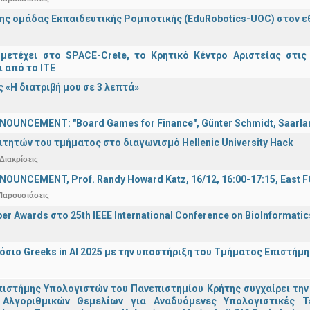
ης ομάδας Εκπαιδευτικής Ρομποτικής (EduRobotics-UOC) στον εθν
μετέχει στο SPACE-Crete, το Κρητικό Κέντρο Αριστείας στις
ι από το ΙΤΕ
 «Η διατριβή μου σε 3 λεπτά»
OUNCEMENT: "Board Games for Finance", Günter Schmidt, Saarland
ιτητών του τμήματος στο διαγωνισμό Hellenic University Hack
Διακρίσεις
OUNCEMENT, Prof. Randy Howard Katz, 16/12, 16:00-17:15, East
Παρουσιάσεις
er Awards στο 25th IEEE International Conference on BioInformati
σιο Greeks in AI 2025 με την υποστήριξη του Τμήματος Επιστήμ
ιστήμης Υπολογιστών του Πανεπιστημίου Κρήτης συγχαίρει την
Αλγοριθμικών Θεμελίων για Αναδυόμενες Υπολογιστικές Τ