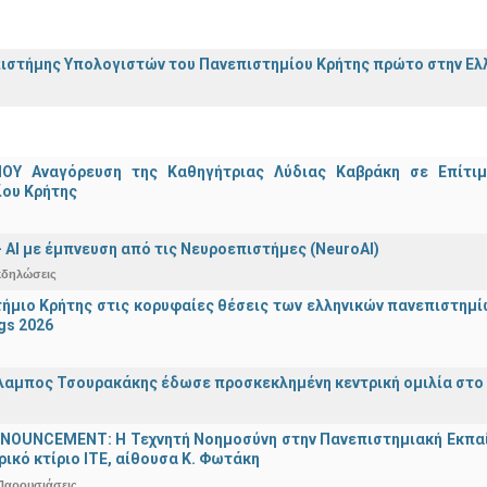
ιστήμης Υπολογιστών του Πανεπιστημίου Κρήτης πρώτο στην Ελλ
ΟΥ Αναγόρευση της Καθηγήτριας Λύδιας Καβράκη σε Επίτι
ίου Κρήτης
 - ΑΙ με έμπνευση από τις Νευροεπιστήμες (NeuroAI)
κδηλώσεις
ήμιο Κρήτης στις κορυφαίες θέσεις των ελληνικών πανεπιστημίων
gs 2026
λαμπος Τσουρακάκης έδωσε προσκεκλημένη κεντρική ομιλία στο S
OUNCEMENT: Η Τεχνητή Νοημοσύνη στην Πανεπιστημιακή Εκπαίδευ
τρικό κτίριο ΙΤΕ, αίθουσα Κ. Φωτάκη
Παρουσιάσεις