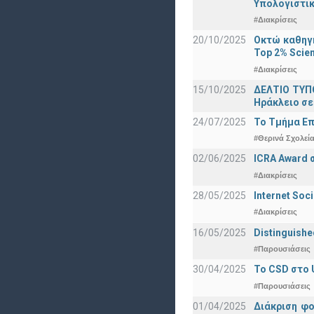
Υπολογιστικ
#Διακρίσεις
20/10/2025
Οκτώ καθηγη
Top 2% Scien
#Διακρίσεις
15/10/2025
ΔΕΛΤΙΟ ΤΥΠΟ
Ηράκλειο σε
24/07/2025
Το Τμήμα Επ
#Θερινά Σχολεί
02/06/2025
ICRA Award 
#Διακρίσεις
28/05/2025
Internet Soc
#Διακρίσεις
16/05/2025
Distinguishe
#Παρουσιάσεις
30/04/2025
To CSD στο 
#Παρουσιάσεις
01/04/2025
Διάκριση φ