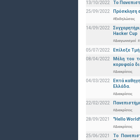
13/10/2022
Το Πανεπιστ
25/09/2022
Πρόσκληση σ
#Εκδηλώσεις
14/09/2022
Συγχαρητήρι
Hacker Cup
#Διαγωνισμοί
#
05/07/2022
Επίλεξε Τμή
08/04/2022
Μέλη του τ
κορυφαίο δι
#Διακρίσεις
04/03/2022
Επτά καθηγη
Ελλάδα.
#Διακρίσεις
22/02/2022
Πανεπιστήμι
#Διακρίσεις
28/09/2021
"Hello Worl
#Διακρίσεις
25/06/2021
Το Πανεπισ