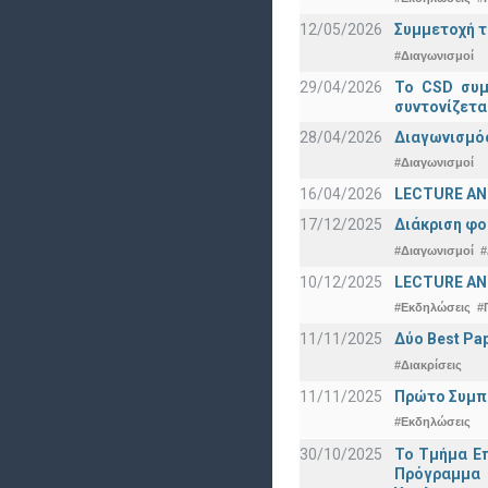
12/05/2026
Συμμετοχή τ
#Διαγωνισμοί
29/04/2026
Το CSD συμ
συντονίζετα
28/04/2026
Διαγωνισμός
#Διαγωνισμοί
16/04/2026
LECTURE ANN
17/12/2025
Διάκριση φο
#Διαγωνισμοί
#
10/12/2025
LECTURE ANN
#Εκδηλώσεις
#
11/11/2025
Δύο Best Pap
#Διακρίσεις
11/11/2025
Πρώτο Συμπό
#Εκδηλώσεις
30/10/2025
Το Τμήμα Επ
Πρόγραμμα 