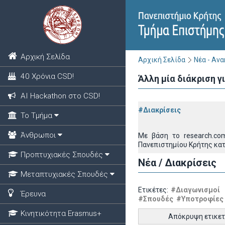
Αρχική Σελίδα
Αρχική Σελίδα
Νέα - Αν
40 Χρόνια CSD!
Άλλη μία διάκριση 
ΑΙ Hackathon στο CSD!
#Διακρίσεις
Το Τμήμα
Άνθρωποι
Με βάση το research.co
Πανεπιστημίου Κρήτης κατ
Προπτυχιακές Σπουδές
Νέα / Διακρίσεις
Μεταπτυχιακές Σπουδές
Ετικέτες:
#Διαγωνισμοί
Έρευνα
#Σπουδές
#Υποτροφίες
Κινητικότητα Erasmus+
Απόκρυψη ετικε