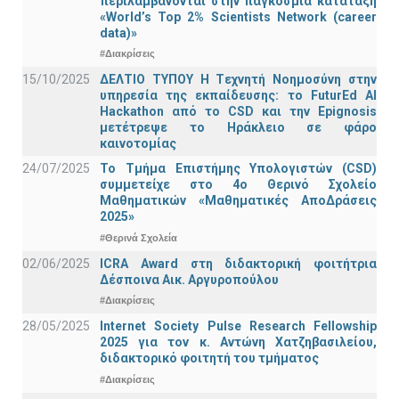
περιλαμβάνονται στην παγκόσμια κατάταξη
«World’s Top 2% Scientists Network (career
data)»
#Διακρίσεις
15/10/2025
ΔΕΛΤΙΟ ΤΥΠΟΥ H Tεχνητή Νοημοσύνη στην
υπηρεσία της εκπαίδευσης: το FuturEd AI
Hackathon από το CSD και την Epignosis
μετέτρεψε το Ηράκλειο σε φάρο
καινοτομίας
24/07/2025
Το Τμήμα Επιστήμης Υπολογιστών (CSD)
συμμετείχε στο 4ο Θερινό Σχολείο
Μαθηματικών «Μαθηματικές ΑποΔράσεις
2025»
#Θερινά Σχολεία
02/06/2025
ICRA Award στη διδακτορική φοιτήτρια
Δέσποινα Αικ. Αργυροπούλου
#Διακρίσεις
28/05/2025
Internet Society Pulse Research Fellowship
2025 για τον κ. Αντώνη Χατζηβασιλείου,
διδακτορικό φοιτητή του τμήματος
#Διακρίσεις