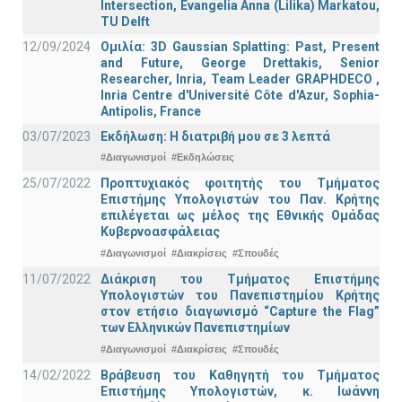
Intersection, Evangelia Anna (Lilika) Markatou,
TU Delft
12/09/2024
Ομιλία: 3D Gaussian Splatting: Past, Present
and Future, George Drettakis, Senior
Researcher, Inria, Team Leader GRAPHDECO ,
Inria Centre d'Université Côte d'Azur, Sophia-
Antipolis, France
03/07/2023
Εκδήλωση: Η διατριβή μου σε 3 λεπτά
#Διαγωνισμοί
#Εκδηλώσεις
25/07/2022
Προπτυχιακός φοιτητής του Τμήματος
Επιστήμης Υπολογιστών του Παν. Κρήτης
επιλέγεται ως μέλος της Εθνικής Ομάδας
Κυβερνοασφάλειας
#Διαγωνισμοί
#Διακρίσεις
#Σπουδές
11/07/2022
Διάκριση του Τμήματος Επιστήμης
Υπολογιστών του Πανεπιστημίου Κρήτης
στον ετήσιο διαγωνισμό “Capture the Flag”
των Ελληνικών Πανεπιστημίων
#Διαγωνισμοί
#Διακρίσεις
#Σπουδές
14/02/2022
Βράβευση του Καθηγητή του Τμήματος
Επιστήμης Υπολογιστών, κ. Ιωάννη