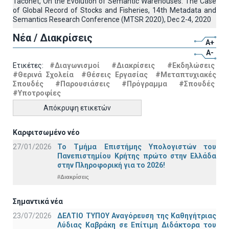
Taconet, On the Evolution of Semantic Warehouses: The Case
of Global Record of Stocks and Fisheries, 14th Metadata and
Semantics Research Conference (MTSR 2020), Dec 2-4, 2020
Νέα / Διακρίσεις
A+
A-
Ετικέτες:
#Διαγωνισμοί
#Διακρίσεις
#Εκδηλώσεις
#Θερινά Σχολεία
#Θέσεις Εργασίας
#Μεταπτυχιακές
Σπουδές
#Παρουσιάσεις
#Πρόγραμμα
#Σπουδές
#Υποτροφίες
Απόκρυψη ετικετών
Καρφιτσωμένο νέο
27/01/2026
Το Τμήμα Επιστήμης Υπολογιστών του
Πανεπιστημίου Κρήτης πρώτο στην Ελλάδα
στην Πληροφορική για το 2026!
#Διακρίσεις
Σημαντικά νέα
23/07/2026
ΔΕΛΤΙΟ ΤΥΠΟΥ Αναγόρευση της Καθηγήτριας
Λύδιας Καβράκη σε Επίτιμη Διδάκτορα του