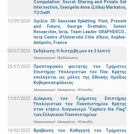
Computation: Secret Sharing and Private Set
Intersection, Evangelia Anna (Lilika) Markatou,
TU Delft
12/09/2024
Ομιλία: 3D Gaussian Splatting: Past, Present
and Future, George Drettakis, Senior
Researcher, Inria, Team Leader GRAPHDECO ,
Inria Centre d'Université Côte d'Azur, Sophia-
Antipolis, France
03/07/2023
Εκδήλωση: Η διατριβή μου σε 3 λεπτά
#Διαγωνισμοί
#Εκδηλώσεις
25/07/2022
Προπτυχιακός φοιτητής του Τμήματος
Επιστήμης Υπολογιστών του Παν. Κρήτης
επιλέγεται ως μέλος της Εθνικής Ομάδας
Κυβερνοασφάλειας
#Διαγωνισμοί
#Διακρίσεις
#Σπουδές
11/07/2022
Διάκριση του Τμήματος Επιστήμης
Υπολογιστών του Πανεπιστημίου Κρήτης
στον ετήσιο διαγωνισμό “Capture the Flag”
των Ελληνικών Πανεπιστημίων
#Διαγωνισμοί
#Διακρίσεις
#Σπουδές
14/02/2022
Βράβευση του Καθηγητή του Τμήματος