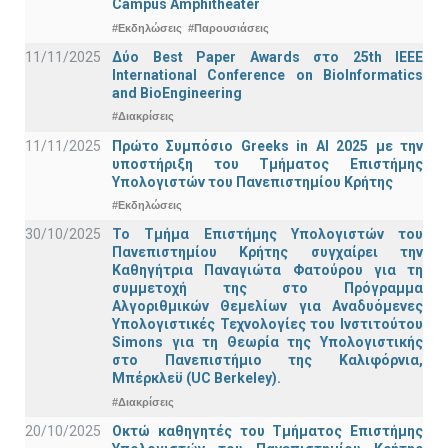
Campus Amphitheater
#Εκδηλώσεις
#Παρουσιάσεις
11/11/2025
Δύο Best Paper Awards στο 25th IEEE
International Conference on BioInformatics
and BioEngineering
#Διακρίσεις
11/11/2025
Πρώτο Συμπόσιο Greeks in AI 2025 με την
υποστήριξη του Τμήματος Επιστήμης
Υπολογιστών του Πανεπιστημίου Κρήτης
#Εκδηλώσεις
30/10/2025
Το Τμήμα Επιστήμης Υπολογιστών του
Πανεπιστημίου Κρήτης συγχαίρει την
Καθηγήτρια Παναγιώτα Φατούρου για τη
συμμετοχή της στο Πρόγραμμα
Αλγοριθμικών Θεμελίων για Αναδυόμενες
Υπολογιστικές Τεχνολογίες του Ινστιτούτου
Simons για τη Θεωρία της Υπολογιστικής
στο Πανεπιστήμιο της Καλιφόρνια,
Μπέρκλεϋ (UC Berkeley).
#Διακρίσεις
20/10/2025
Οκτώ καθηγητές του Τμήματος Επιστήμης