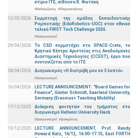
κτίριο ΙΤΕ, αίθουσα Κ. Φωτάκη
#Εκδηλώσεις
#Παρουσιάσεις
12/05/2026
Συμμετοχή της ομάδας Εκπαιδευτικής
Ρομποτικής (EduRobotics-UOC) στον εθνικό
τελικό FIRST Tech Challenge 2026
#Διαγωνισμοί
29/04/2026
Το CSD συμμετέχει στο SPACE-Crete, το
Κρητικό Κέντρο Αριστείας στις Αναδυόμενες
Διαστημικές Τεχνολογίες (CCEST), έργο που
συντονίζεται από το ΙΤΕ
28/04/2026
Διαγωνισμός «Η διατριβή μου σε 3 λεπτά»
#Διαγωνισμοί
16/04/2026
LECTURE ANNOUNCEMENT: "Board Games for
Finance", Günter Schmidt, Saarland University,
Germany (Erasmus+ Teaching Mobility)
17/12/2025
Διάκριση φοιτητών του τμήματος στο
διαγωνισμό Hellenic University Hack
#Διαγωνισμοί
#Διακρίσεις
10/12/2025
LECTURE ANNOUNCEMENT, Prof. Randy
Howard Katz, 16/12, 16:00-17:15, East FORTH