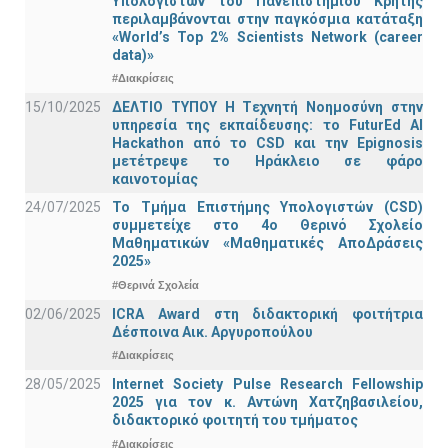
Υπολογιστών του Πανεπιστημίου Κρήτης
περιλαμβάνονται στην παγκόσμια κατάταξη
«World’s Top 2% Scientists Network (career
data)»
#Διακρίσεις
15/10/2025
ΔΕΛΤΙΟ ΤΥΠΟΥ H Tεχνητή Νοημοσύνη στην
υπηρεσία της εκπαίδευσης: το FuturEd AI
Hackathon από το CSD και την Epignosis
μετέτρεψε το Ηράκλειο σε φάρο
καινοτομίας
24/07/2025
Το Τμήμα Επιστήμης Υπολογιστών (CSD)
συμμετείχε στο 4ο Θερινό Σχολείο
Μαθηματικών «Μαθηματικές ΑποΔράσεις
2025»
#Θερινά Σχολεία
02/06/2025
ICRA Award στη διδακτορική φοιτήτρια
Δέσποινα Αικ. Αργυροπούλου
#Διακρίσεις
28/05/2025
Internet Society Pulse Research Fellowship
2025 για τον κ. Αντώνη Χατζηβασιλείου,
διδακτορικό φοιτητή του τμήματος
#Διακρίσεις