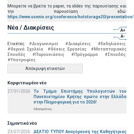
Μπορείτε να βρείτε το paper, τα slides της παρουσίασης και
την παρουσίαση εδώ:
https://www.usenix.org/conference/hotstorage20/presentation
Νέα / Διακρίσεις
A+
A-
Ετικέτες:
#Διαγωνισμοί
#Διακρίσεις
#Εκδηλώσεις
#Θερινά Σχολεία
#Θέσεις Εργασίας
#Μεταπτυχιακές
Σπουδές
#Παρουσιάσεις
#Πρόγραμμα
#Σπουδές
#Υποτροφίες
Απόκρυψη ετικετών
Καρφιτσωμένο νέο
27/01/2026
Το Τμήμα Επιστήμης Υπολογιστών του
Πανεπιστημίου Κρήτης πρώτο στην Ελλάδα
στην Πληροφορική για το 2026!
#Διακρίσεις
Σημαντικά νέα
23/07/2026
ΔΕΛΤΙΟ ΤΥΠΟΥ Αναγόρευση της Καθηγήτριας