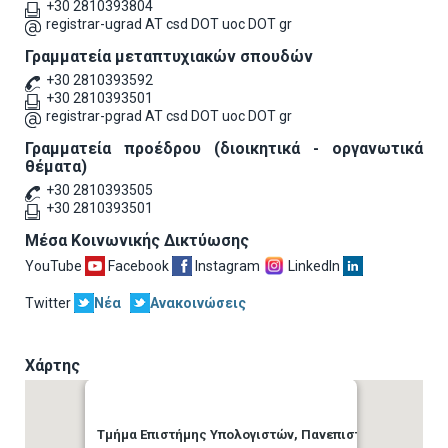
+30 2810393804
registrar-ugrad AT csd DOT uoc DOT gr
Γραμματεία μεταπτυχιακών σπουδών
+30 2810393592
+30 2810393501
registrar-pgrad AT csd DOT uoc DOT gr
Γραμματεία προέδρου (διοικητικά - οργανωτικά
θέματα)
+30 2810393505
+30 2810393501
Μέσα Κοινωνικής Δικτύωσης
YouTube
Facebook
Instagram
LinkedIn
Twitter
Νέα
Ανακοινώσεις
Χάρτης
Τμήμα Επιστήμης Υπολογιστών, Πανεπιστήμιο Κρήτης