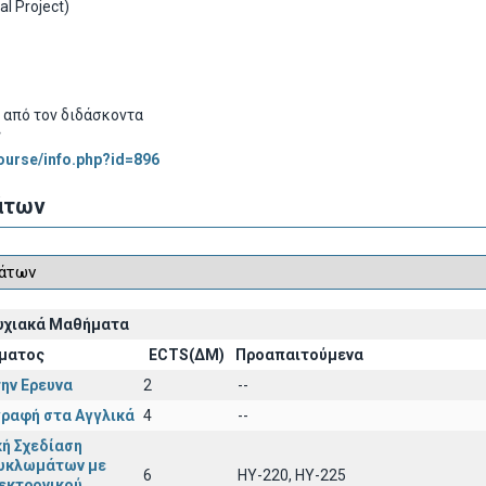
l Project)
α από τον διδάσκοντα
ς
course/info.php?id=896
άτων
υχιακά Μαθήματα
ματος
ECTS(ΔΜ)
Προαπαιτούμενα
ην Ερευνα
2
--
γραφή στα Αγγλικά
4
--
ή Σχεδίαση
υκλωμάτων με
6
ΗΥ-220, ΗΥ-225
εκτρονικού