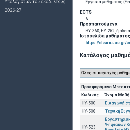
Υπολογιστών του ακαδ. έτους
Εργασία μαθήματος (Fina
2026-27
ECTS
6
Προαπαιτούμενα
ΗΥ-360, ΗΥ-252, ή άδει
Ιστοσελίδα μαθήματο
https://elearn.uoc.gr/
Κατάλογος μαθημ
Προσφερόμενα Μεταπτ
Κωδικός
Όνομα Μαθή
ΗΥ-500
Εισαγωγή στ
ΗΥ-508
Τεχνική Συγ
Εργαστηριακ
Ψηφιακών Κ
ΗΥ-523
Εργαλεία Ηλ