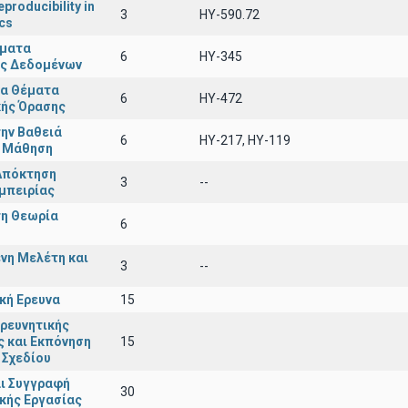
producibility in
3
ΗΥ-590.72
cs
έματα
6
ΗΥ-345
ς Δεδομένων
α Θέματα
6
HY-472
κής Όρασης
ην Βαθειά
6
ΗΥ-217, ΗΥ-119
 Μάθηση
Απόκτηση
3
--
μπειρίας
τη Θεωρία
6
νη Μελέτη και
3
--
κή Ερευνα
15
ρευνητικής
 και Εκπόνηση
15
 Σχεδίου
ι Συγγραφή
30
κής Εργασίας