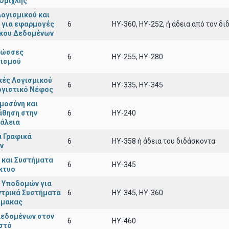
 Ομίχλης
ογισμικού και
 για εφαρμογές
6
ΗΥ-360, ΗΥ-252, ή άδεια από τον δ
κου Δεδομένων
λώσσες
6
ΗΥ-255, ΗΥ-280
ισμού
κές Λογισμικού
6
ΗΥ-335, ΗΥ-345
ογιστικό Νέφος
μοσύνη και
άθηση στην
6
ΗΥ-240
άλεια
 Γραφικά
6
ΗΥ-358 ή άδεια του διδάσκοντα
ν
 και Συστήματα
6
HY-345
ίκτυο
 Υποδομών για
ντρικά Συστήματα
6
ΗΥ-345, ΗΥ-360
ίμακας
Δεδομένων στον
6
ΗΥ-460
στό