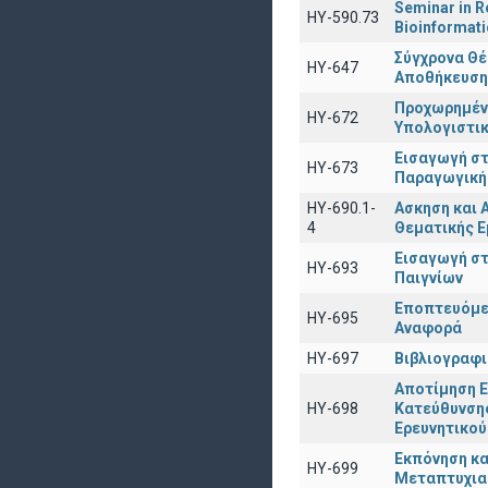
Seminar in Re
ΗΥ-590.73
Bioinformati
Σύγχρονα Θ
ΗΥ-647
Αποθήκευση
Προχωρημέν
HY-672
Υπολογιστι
Εισαγωγή στ
ΗΥ-673
Παραγωγική
ΗΥ-690.1-
Ασκηση και 
4
Θεματικής Ε
Εισαγωγή σ
ΗΥ-693
Παιγνίων
Εποπτευόμε
ΗΥ-695
Αναφορά
ΗΥ-697
Βιβλιογραφι
Αποτίμηση Ε
ΗΥ-698
Κατεύθυνσης
Ερευνητικού
Εκπόνηση κα
ΗΥ-699
Μεταπτυχια