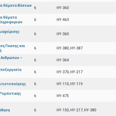
α Θέματα Βάσεων
6
HY-360
α Θέματα
6
HY-463
Πληροφοριών
ιαχείρισης
6
ΗΥ-360
ση Γνώσης και
6
ΗΥ-380, ΗΥ-387
ή
 Ανθρώπου –
6
ΗΥ-364
Επεξεργασία
6
HY-370, HY-217
λτιστοποίησης
6
ΗΥ-110, HY-119
 Ρομποτικής
6
HY-475
άθηση
6
HY-150, HY-217, HY-380