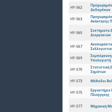
Προχωρημέν
HY-562
Δεδομένων
Προχωρημέν
ΗΥ-563
Ανάκτησης 
Συστήματα Δ
ΗΥ-565
Διεργασιών
Αναπαράστα
ΗΥ-567
Συλλογιστικ
Συμπόρευση
ΗΥ-569
Υπολογιστή
Στατιστική 
HY-570
Σημάτων
ΗΥ-573
Μέθοδοι Βε
Εργαστήριο
HY-575
Πλοήγησης
HY-577
Μηχανική Μ