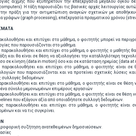
ογίες αιχμής που εξυπηρετούν την επεξεργασία μεγάλου όγκου δ
y computers). H τάξη παρουσιάζει τις βασικές αρχές λειτουργίας αυ
ην πράξη για την αντιμετώπιση αναγκών σχετικών με αποθήκευση(
ία γράφων (graph processing), επεξεργασία πραγματικού χρόνου (stre
ΣΜΑΤΑ
ακολουθήσει και επιτύχει στο μάθημα, ο φοιτητής μπορεί να περι
λογίες που παρουσιάζονται στο μάθημα.
ς παρακολουθήσει και επιτύχει στο μάθημα, ο φοιτητής ο μαθητής 
άξη και θα είναι σε θέση να αξιολογήσει την καταλληλότερη τεχνολ
 σε κίνηση (data in motion) όσο και σε κατάσταση ηρεμίας (data at r
ς παρακολουθήσει και επιτύχει στο μάθημα, ο φοιτητής είναι σε 
νολογιών που παρουσιάζονται και να προτείνει σχετικές λύσεις και
ες συλλογές δεδομένων.
αρακολουθήσει και επιτύχει στο μάθημα, ο φοιτητής είναι σε θέσ
 ένα σύνολο μεμονωμένων επιμέρους εργασιών
ρακολουθήσει και επιτύχει στο μάθημα, ο φοιτητής είναι σε θέση ν
pelines που εξάγουν αξία από οποιαδήποτε συλλογή δεδομένων.
ς παρακολουθήσει και επιτύχει στο μάθημα, ο φοιτητής είναι 
μένων και να τις συγκρίνει.
ΩΝ
ροφορική συζήτηση ανατεθειμένων δημοσιεύσεων.
γασίες