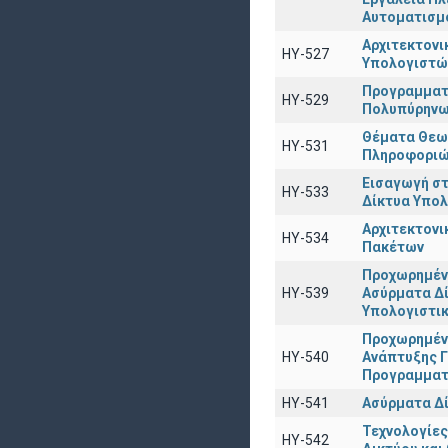
Αυτοματισμ
Αρχιτεκτον
ΗΥ-527
Υπολογιστώ
Προγραμματ
ΗΥ-529
Πολυπύρηνω
Θέματα Θεω
HY-531
Πληροφορι
Εισαγωγή στ
ΗΥ-533
Δίκτυα Υπο
Αρχιτεκτον
ΗΥ-534
Πακέτων
Προχωρημέν
HY-539
Ασύρματα Δί
Υπολογιστι
Προχωρημέν
HY-540
Ανάπτυξης 
Προγραμματ
ΗΥ-541
Ασύρματα Δ
Τεχνολογίες
ΗΥ-542