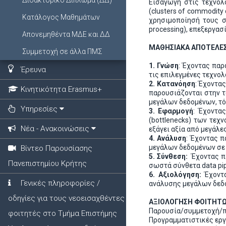
Διδακτορικό Δίπλωμα (ΔΔ)
Εισαγωγή στις τεχνολ
(clusters of commodit
Κατάλογος Μαθημάτων
χρησιμοποίησή τους στ
processing), επεξεργασ
Απονεμηθέντα ΜΔΕ και ΔΔ
ΜΑΘΗΣΙΑΚΑ ΑΠΟΤΕΛΕ
Συμμετοχή σε άλλα ΠΜΣ
1.
Γνώση
: Έχοντας παρ
Έρευνα
τις επιλεγμένες τεχνο
2. Κατανόηση
: Έχοντα
Κινητικότητα Erasmus+
παρουσιάζονται στην τ
μεγάλων δεδομένων, τόσο
Υπηρεσίες
3. Εφαρμογή
: Έχοντα
(bottlenecks) των τεχ
Νέα - Ανακοινώσεις
εξάγει αξία από μεγάλ
4. Ανάλυση
: Έχοντας π
μεγάλων δεδομένων σε
Βίντεο Παρουσίασης
5. Σύνθεση:
Έχοντας πα
Πανεπιστημίου Κρήτης
σωστά σύνθετα data pi
6. Αξιολόγηση:
Έχοντα
Γενικές πληροφορίες /
ανάλυσης μεγάλων δεδο
οδηγίες για τους νεοεισαχθέντες
ΑΞΙΟΛΟΓΗΣΗ ΦΟΙΤΗΤ
Παρουσία/συμμετοχή/π
φοιτητές στο Τμήμα Επιστήμης
Προγραμματιστικές ερ