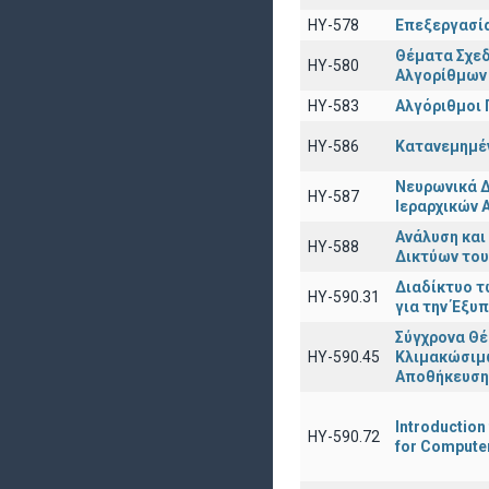
HY-578
Επεξεργασί
Θέματα Σχε
HY-580
Αλγορίθμων
HY-583
Αλγόριθμοι
HY-586
Κατανεμημέ
Νευρωνικά Δ
ΗΥ-587
Ιεραρχικών
Ανάλυση κα
ΗΥ-588
Δικτύων το
Διαδίκτυο τ
ΗΥ-590.31
για την Έξυ
Σύγχρονα Θ
ΗΥ-590.45
Κλιμακώσιμ
Αποθήκευση
Introduction
ΗΥ-590.72
for Computer