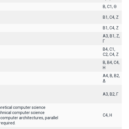
B, C1, Θ
B1, C4, Z
B1, C4, Z
A3, B1, Z,
Γ
B4, C1,
C2, C4, Z
B, B4, C4,
H
A4, B, B2,
Δ
A3, B2, Γ
oretical computer science
echnical computer science
C4, H
 computer architectures, parallel
required.