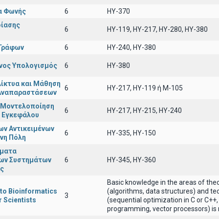
α Φωνής
6
HY-370
δίασης
6
HY-119, HY-217, HY-280, HY-380
 Γράφων
6
HY-240, HY-380
νος Υπολογισμός
6
ΗΥ-380
ίκτυα και Μάθηση
6
HY-217, HY-119 ή Μ-105
 Αναπαραστάσεων
ι Μοντελοποίηση
6
ΗΥ-217, ΗΥ-215, ΗΥ-240
υ Εγκεφάλου
ων Αντικειμένων
6
ΗΥ-335, ΗΥ-150
πνη Πόλη
έματα
ων Συστημάτων
6
HY-345, HY-360
ς
Basic knowledge in the areas of the
 to Bioinformatics
(algorithms, data structures) and t
3
 Scientists
(sequential optimization in C or C++,
programming, vector processors) is 