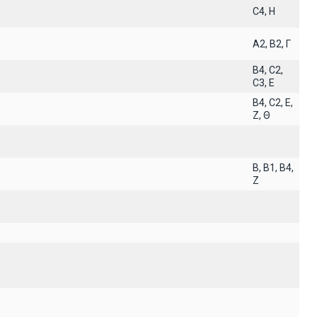
C4, H
A2, B2, Γ
B4, C2,
C3, E
B4, C2, E,
Z, Θ
B, B1, B4,
Z