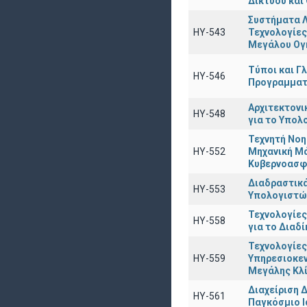
Δικτύου και
Συστήματα Λ
ΗΥ-543
Τεχνολογίες
Μεγάλου Ογ
Τύποι και Γ
ΗΥ-546
Προγραμματ
Αρχιτεκτονι
ΗΥ-548
για το Υπολ
Τεχνητή Νοη
ΗΥ-552
Μηχανική Μ
Κυβερνοασφ
Διαδραστικά
ΗΥ-553
Υπολογιστώ
Τεχνολογίες
ΗΥ-558
για το Διαδ
Τεχνολογίες
HY-559
Υπηρεσιοκε
Μεγάλης Κλ
Διαχείριση 
ΗΥ-561
Παγκόσμιο Ι