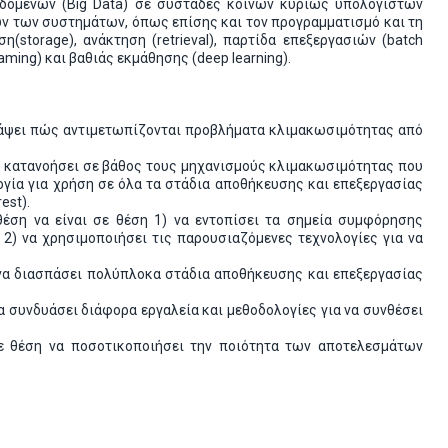
εδομένων (Big Data) σε συστάδες κοινών κυρίως υπολογιστών
τών των συστημάτων, όπως επίσης και τον προγραμματισμό και τη
storage), ανάκτηση (retrieval), παρτίδα επεξεργασιών (batch
aming) και βαθιάς εκμάθησης (deep learning).
γράψει πώς αντιμετωπίζονται προβλήματα κλιμακωσιμότητας από
θα κατανοήσει σε βάθος τους μηχανισμούς κλιμακωσιμότητας που
ογία για χρήση σε όλα τα στάδια αποθήκευσης και επεξεργασίας
est).
θέση να είναι σε θέση 1) να εντοπίσει τα σημεία συμφόρησης
 2) να χρησιμοποιήσει τις παρουσιαζόμενες τεχνολογίες για να
η να διασπάσει πολύπλοκα στάδια αποθήκευσης και επεξεργασίας
α συνδυάσει διάφορα εργαλεία και μεθοδολογίες για να συνθέσει
σε θέση να ποσοτικοποιήσει την ποιότητα των αποτελεσμάτων