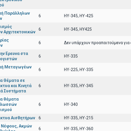
ού
ική Παράλληλων
6
HY-345, HY-425
ν
ισμός
6
HY-345, HY425
ν Αρχιτεκτονικών
ρίας
6
Δεν υπάρχουν προαπαιτούμενα για 
ών
ην Ερευνα στα
6
HY-335
λογιστών
ική Μεταγωγέων
6
HY-225, HY-335
α Θέματα σε
κτυα και Κινητά
6
HY-335, HY-345
κά Συστήματα
α θέματα
Γλωσσών
6
ΗΥ-340
ισμού
ίκτυα Αισθητήρων
6
ΗΥ-335, HY-215
 Νέφους, Ακμών
6
ΗΥ-335, ΗΥ-360