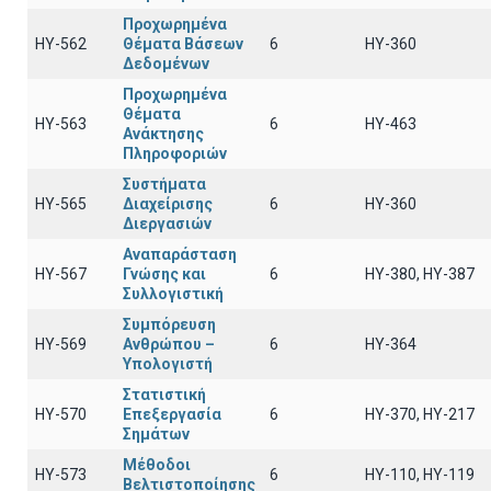
Προχωρημένα
HY-562
Θέματα Βάσεων
6
HY-360
Δεδομένων
Προχωρημένα
Θέματα
ΗΥ-563
6
HY-463
Ανάκτησης
Πληροφοριών
Συστήματα
ΗΥ-565
Διαχείρισης
6
ΗΥ-360
Διεργασιών
Αναπαράσταση
ΗΥ-567
Γνώσης και
6
ΗΥ-380, ΗΥ-387
Συλλογιστική
Συμπόρευση
ΗΥ-569
Ανθρώπου –
6
ΗΥ-364
Υπολογιστή
Στατιστική
HY-570
Επεξεργασία
6
HY-370, HY-217
Σημάτων
Μέθοδοι
ΗΥ-573
6
ΗΥ-110, HY-119
Βελτιστοποίησης