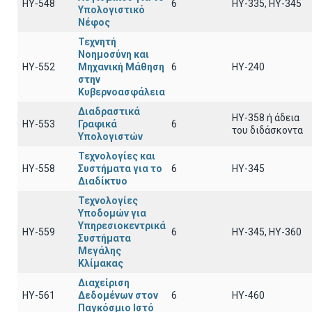
ΗΥ-548
6
ΗΥ-335, ΗΥ-345
Υπολογιστικό
Νέφος
Τεχνητή
Νοημοσύνη και
ΗΥ-552
Μηχανική Μάθηση
6
ΗΥ-240
στην
Κυβερνοασφάλεια
Διαδραστικά
ΗΥ-358 ή άδεια
ΗΥ-553
Γραφικά
6
του διδάσκοντα
Υπολογιστών
Τεχνολογίες και
ΗΥ-558
Συστήματα για το
6
HY-345
Διαδίκτυο
Τεχνολογίες
Υποδομών για
Υπηρεσιοκεντρικά
HY-559
6
ΗΥ-345, ΗΥ-360
Συστήματα
Μεγάλης
Κλίμακας
Διαχείριση
ΗΥ-561
Δεδομένων στον
6
ΗΥ-460
Παγκόσμιο Ιστό