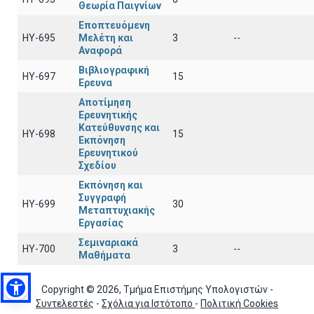
Θεωρία Παιγνίων
Εποπτευόμενη
ΗΥ-695
Μελέτη και
3
--
Αναφορά
Βιβλιογραφική
ΗΥ-697
15
Ερευνα
Αποτίμηση
Ερευνητικής
Κατεύθυνσης και
ΗΥ-698
15
Εκπόνηση
Ερευνητικού
Σχεδίου
Εκπόνηση και
Συγγραφή
ΗΥ-699
30
Μεταπτυχιακής
Εργασίας
Σεμιναριακά
ΗΥ-700
3
--
Μαθήματα
Copyright © 2026, Τμήμα Επιστήμης Υπολογιστών -
Συντελεστές
-
Σχόλια για Ιστότοπο
-
Πολιτική Cookies