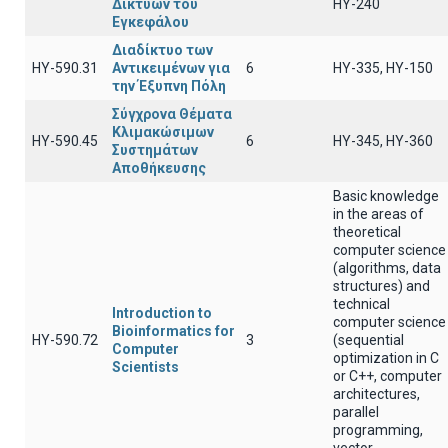
Δικτύων του
ΗΥ-240
Εγκεφάλου
Διαδίκτυο των
ΗΥ-590.31
Αντικειμένων για
6
ΗΥ-335, ΗΥ-150
την Έξυπνη Πόλη
Σύγχρονα Θέματα
Κλιμακώσιμων
ΗΥ-590.45
6
HY-345, HY-360
Συστημάτων
Αποθήκευσης
Basic knowledge
in the areas of
theoretical
computer science
(algorithms, data
structures) and
technical
Introduction to
computer science
Bioinformatics for
ΗΥ-590.72
3
(sequential
Computer
optimization in C
Scientists
or C++, computer
architectures,
parallel
programming,