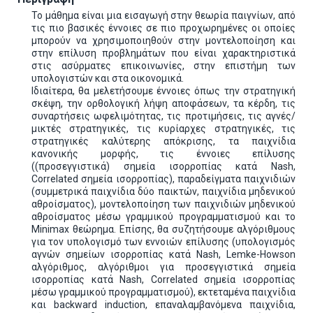
Το μάθημα είναι μια εισαγωγή στην θεωρία παιγνίων, από
τις πιο βασικές έννοιες σε πιο προχωρημένες οι οποίες
μπορούν να χρησιμοποιηθούν στην μοντελοποίηση και
στην επίλυση προβλημάτων που είναι χαρακτηριστικά
στις ασύρματες επικοινωνίες, στην επιστήμη των
υπολογιστών και στα οικονομικά.
Ιδιαίτερα, θα μελετήσουμε έννοιες όπως την στρατηγική
σκέψη, την ορθολογική λήψη αποφάσεων, τα κέρδη, τις
συναρτήσεις ωφελιμότητας, τις προτιμήσεις, τις αγνές/
μικτές στρατηγικές, τις κυρίαρχες στρατηγικές, τις
στρατηγικές καλύτερης απόκρισης, τα παιχνίδια
κανονικής μορφής, τις έννοιες επίλυσης
((προσεγγιστικά) σημεία ισορροπίας κατά Nash,
Correlated σημεία ισορροπίας), παραδείγματα παιχνιδιών
(συμμετρικά παιχνίδια δύο παικτών, παιχνίδια μηδενικού
αθροίσματος), μοντελοποίηση των παιχνιδιών μηδενικού
αθροίσματος μέσω γραμμικού προγραμματισμού και το
Minimax θεώρημα. Επίσης, θα συζητήσουμε αλγόριθμους
για τον υπολογισμό των εννοιών επίλυσης (υπολογισμός
αγνών σημείων ισορροπίας κατά Nash, Lemke-Howson
αλγόριθμος, αλγόριθμοι για προσεγγιστικά σημεία
ισορροπίας κατά Nash, Correlated σημεία ισορροπίας
μέσω γραμμικού προγραμματισμού), εκτεταμένα παιχνίδια
και backward induction, επαναλαμβανόμενα παιχνίδια,