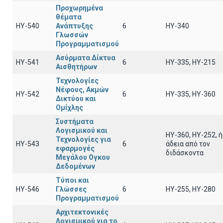
Προχωρημένα
θέματα
HY-540
Ανάπτυξης
6
ΗΥ-340
Γλωσσών
Προγραμματισμού
Ασύρματα Δίκτυα
ΗΥ-541
6
ΗΥ-335, HY-215
Αισθητήρων
Τεχνολογίες
Νέφους, Ακμών
ΗΥ-542
6
ΗΥ-335, ΗΥ-360
Δικτύου και
Ομίχλης
Συστήματα
Λογισμικού και
ΗΥ-360, ΗΥ-252, ή
Τεχνολογίες για
ΗΥ-543
6
άδεια από τον
εφαρμογές
διδάσκοντα
Μεγάλου Ογκου
Δεδομένων
Τύποι και
ΗΥ-546
Γλώσσες
6
ΗΥ-255, ΗΥ-280
Προγραμματισμού
Αρχιτεκτονικές
Λογισμικού για το