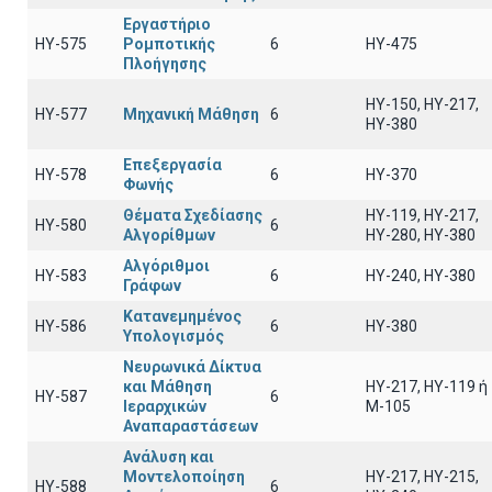
Εργαστήριο
HY-575
Ρομποτικής
6
HY-475
Πλοήγησης
HY-150, HY-217,
HY-577
Μηχανική Μάθηση
6
HY-380
Επεξεργασία
HY-578
6
HY-370
Φωνής
Θέματα Σχεδίασης
HY-119, HY-217,
HY-580
6
Αλγορίθμων
HY-280, HY-380
Αλγόριθμοι
HY-583
6
HY-240, HY-380
Γράφων
Κατανεμημένος
HY-586
6
ΗΥ-380
Υπολογισμός
Νευρωνικά Δίκτυα
και Μάθηση
HY-217, HY-119 ή
ΗΥ-587
6
Ιεραρχικών
Μ-105
Αναπαραστάσεων
Ανάλυση και
Μοντελοποίηση
ΗΥ-217, ΗΥ-215,
ΗΥ-588
6