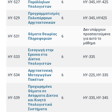
ΗΥ-527
Παράλληλων
6
HY-345, HY-425
Υπολογιστών
Προγραμματισμός
ΗΥ-529
Πολυπύρηνων
6
HY-345, HY425
Αρχιτεκτονικών
Δεν υπάρχουν
Θέματα Θεωρίας
προαπαιτούμενα
HY-531
6
Πληροφοριών
για αυτό το
μάθημα
Εισαγωγή στην
Ερευνα στα
ΗΥ-533
6
HY-335
Δίκτυα
Υπολογιστών
Αρχιτεκτονική
ΗΥ-534
Μεταγωγέων
6
HY-225, HY-335
Πακέτων
Προχωρημένα
Θέματα σε
Ασύρματα Δίκτυα
HY-539
6
HY-335, HY-345
και Κινητά
Υπολογιστικά
Συστήματα