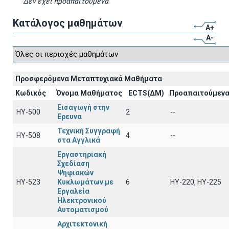
Δεν έχει προαπαιτούμενα
Κατάλογος μαθημάτων
A+
A-
Προσφερόμενα Μεταπτυχιακά Μαθήματα
Κωδικός
Όνομα Μαθήματος
ECTS(ΔΜ)
Προαπαιτούμεν
Εισαγωγή στην
ΗΥ-500
2
--
Ερευνα
Τεχνική Συγγραφή
ΗΥ-508
4
--
στα Αγγλικά
Εργαστηριακή
Σχεδίαση
Ψηφιακών
ΗΥ-523
Κυκλωμάτων με
6
ΗΥ-220, ΗΥ-225
Εργαλεία
Ηλεκτρονικού
Αυτοματισμού
Αρχιτεκτονική