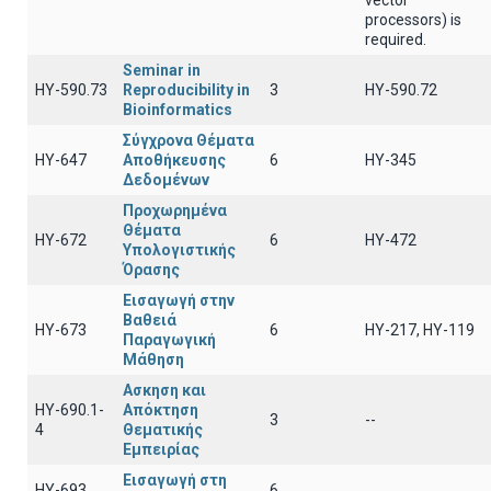
vector
processors) is
required.
Seminar in
ΗΥ-590.73
Reproducibility in
3
ΗΥ-590.72
Bioinformatics
Σύγχρονα Θέματα
ΗΥ-647
Αποθήκευσης
6
ΗΥ-345
Δεδομένων
Προχωρημένα
Θέματα
HY-672
6
HY-472
Υπολογιστικής
Όρασης
Εισαγωγή στην
Βαθειά
ΗΥ-673
6
ΗΥ-217, ΗΥ-119
Παραγωγική
Μάθηση
Ασκηση και
ΗΥ-690.1-
Απόκτηση
3
--
4
Θεματικής
Εμπειρίας
Εισαγωγή στη
ΗΥ-693
6