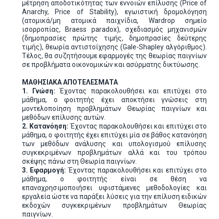
μέτρηση αποδοτικότητας των εννοιών επίλυσης (Price of
Anarchy, Price of Stability), εγωιστική δρομολόγηση
(ατομικά/μη ατομικά παιχνίδια, Wardrop σημείο
ισορροπίας, Braess paradox), σχεδιασμός μηχανισμών
(δημοπρασίες πρώτης τιμής, δημοπρασίες δεύτερης
τιμής), θεωρία αντιστοίχησης (Gale-Shapley αλγόριθμος).
Τέλος, θα συζητήσουμε εφαρμογές της θεωρίας παιγνίων
σε προβλήματα οικονομικών και ασύρματης δικτύωσης.
ΜΑΘΗΣΙΑΚΑ ΑΠΟΤΕΛΕΣΜΑΤΑ
1. Γνώση:
Έχοντας παρακολουθήσει και επιτύχει στο
μάθημα, ο φοιτητής έχει αποκτήσει γνώσεις στη
μοντελοποίηση προβλημάτων Θεωρίας παιγνίων και
μεθόδων επίλυσης αυτών.
2. Κατανόηση:
Έχοντας παρακολουθήσει και επιτύχει στο
μάθημα, ο φοιτητής έχει επιτύχει μία σε βάθος κατανόηση
των μεθόδων ανάλυσης και υπολογισμού επίλυσης
συγκεκριμένων προβλημάτων αλλά και του τρόπου
σκέψης πάνω στη Θεωρία παιγνίων.
3. Εφαρμογή:
Έχοντας παρακολουθήσει και επιτύχει στο
μάθημα, ο φοιτητής είναι σε θέση να
επαναχρησιμοποιήσει υφιστάμενες μεθοδολογίες και
εργαλεία ώστε να παράξει λύσεις για την επίλυση ειδικών
εκδοχών συγκεκριμένων προβλημάτων Θεωρίας
παιγνίων.