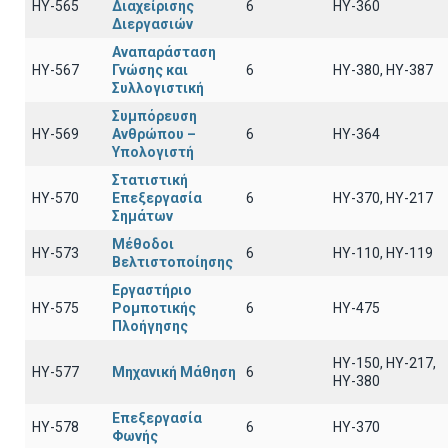
ΗΥ-565
Διαχείρισης
6
ΗΥ-360
Διεργασιών
Αναπαράσταση
ΗΥ-567
Γνώσης και
6
ΗΥ-380, ΗΥ-387
Συλλογιστική
Συμπόρευση
ΗΥ-569
Ανθρώπου –
6
ΗΥ-364
Υπολογιστή
Στατιστική
HY-570
Επεξεργασία
6
HY-370, HY-217
Σημάτων
Μέθοδοι
ΗΥ-573
6
ΗΥ-110, HY-119
Βελτιστοποίησης
Εργαστήριο
HY-575
Ρομποτικής
6
HY-475
Πλοήγησης
HY-150, HY-217,
HY-577
Μηχανική Μάθηση
6
HY-380
Επεξεργασία
HY-578
6
HY-370
Φωνής