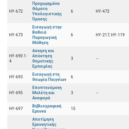
Προχωρημένα
Θέματα
HY-672
6
HY-472
Υπολογιστικής
Όρασης
Εισαγωγή στην
Βαθειά
ΗΥ-673
6
ΗΥ-217, ΗΥ-119
Παραγωγική
Μάθηση
Ασκηση και
ΗΥ-690.1-
Απόκτηση
3
--
4
Θεματικής
Εμπειρίας
Εισαγωγή στη
ΗΥ-693
6
Θεωρία Παιγνίων
Εποπτευόμενη
ΗΥ-695
Μελέτη και
3
--
Αναφορά
Βιβλιογραφική
ΗΥ-697
15
Ερευνα
Αποτίμηση
Ερευνητικής