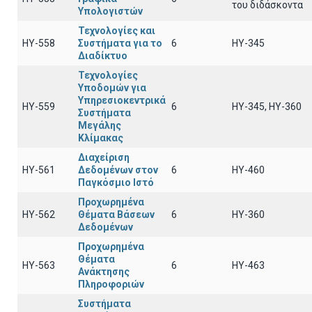
του διδάσκοντα
Υπολογιστών
Τεχνολογίες και
ΗΥ-558
Συστήματα για το
6
HY-345
Διαδίκτυο
Τεχνολογίες
Υποδομών για
Υπηρεσιοκεντρικά
HY-559
6
ΗΥ-345, ΗΥ-360
Συστήματα
Μεγάλης
Κλίμακας
Διαχείριση
ΗΥ-561
Δεδομένων στον
6
ΗΥ-460
Παγκόσμιο Ιστό
Προχωρημένα
HY-562
Θέματα Βάσεων
6
HY-360
Δεδομένων
Προχωρημένα
Θέματα
ΗΥ-563
6
HY-463
Ανάκτησης
Πληροφοριών
Συστήματα