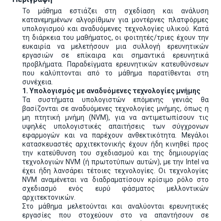
Το μάθημα εστιάζει στη σχεδίαση και ανάλυση
κατανεμημένων αλγορίθμων για μοντέρνες πλατφόρμες
υπολογισμού και αναδυόμενες τεχνολογίες υλικού. Κατά
τη διάρκεια του μαθήματος, οι φοιτητές/τριες έχουν την
ευκαιρία να μελετήσουν μια συλλογή ερευνητικών
εργασιών σε επίκαιρα και σημαντικά ερευνητικά
προβλήματα. Παραδείγματα ερευνητικών κατευθύνσεων
που καλύπτονται από το μάθημα παρατίθενται στη
συνέχεια.
1. Υπολογισμός με αναδυόμενες τεχνολογίες μνήμης
Τα συστήματα υπολογιστών επόμενης γενιάς θα
βασίζονται σε αναδυόμενες τεχνολογίες μνήμης, όπως η
μη πτητική μνήμη (NVM), για να αντιμετωπίσουν τις
υψηλές υπολογιστικές απαιτήσεις των σύγχρονων
εφαρμογών και να παρέχουν ανθεκτικότητα. Μεγάλοι
κατασκευαστές αρχιτεκτονικής έχουν ήδη κινηθεί προς
την κατεύθυνση του σχεδιασμού και της δημιουργίας
τεχνολογιών NVM (ή πρωτοτύπων αυτών), με την Intel να
έχει ήδη λανσάρει τέτοιες τεχνολογίες. Οι τεχνολογίες
NVM αναμένεται να διαδραματίσουν κρίσιμο ρόλο στο
σχεδιασμό ενός ευρύ φάσματος μελλοντικών
αρχιτεκτονικών.
Στο μάθημα μελετούνται και αναλύονται ερευνητικές
εργασίες που στοχεύουν στο να απαντήσουν σε