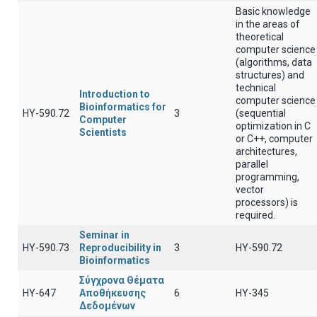
Basic knowledge
in the areas of
theoretical
computer science
(algorithms, data
structures) and
technical
Introduction to
computer science
Bioinformatics for
ΗΥ-590.72
3
(sequential
Computer
optimization in C
Scientists
or C++, computer
architectures,
parallel
programming,
vector
processors) is
required.
Seminar in
ΗΥ-590.73
Reproducibility in
3
ΗΥ-590.72
Bioinformatics
Σύγχρονα Θέματα
ΗΥ-647
Αποθήκευσης
6
ΗΥ-345
Δεδομένων