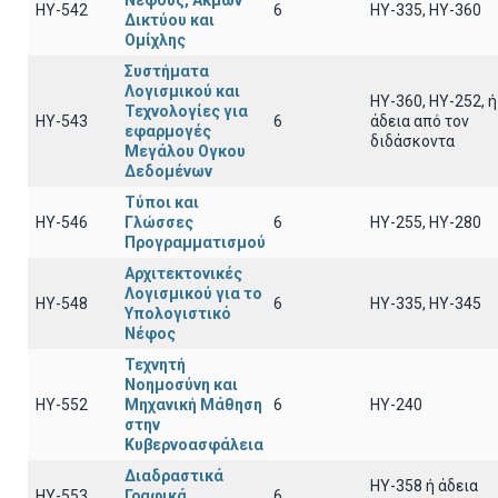
Νέφους, Ακμών
ΗΥ-542
6
ΗΥ-335, ΗΥ-360
Δικτύου και
Ομίχλης
Συστήματα
Λογισμικού και
ΗΥ-360, ΗΥ-252, ή
Τεχνολογίες για
ΗΥ-543
6
άδεια από τον
εφαρμογές
διδάσκοντα
Μεγάλου Ογκου
Δεδομένων
Τύποι και
ΗΥ-546
Γλώσσες
6
ΗΥ-255, ΗΥ-280
Προγραμματισμού
Αρχιτεκτονικές
Λογισμικού για το
ΗΥ-548
6
ΗΥ-335, ΗΥ-345
Υπολογιστικό
Νέφος
Τεχνητή
Νοημοσύνη και
ΗΥ-552
Μηχανική Μάθηση
6
ΗΥ-240
στην
Κυβερνοασφάλεια
Διαδραστικά
ΗΥ-358 ή άδεια
ΗΥ-553
Γραφικά
6