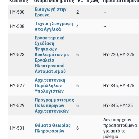
Κωδικός
Όνομα Μαθήματος
ECTS(ΔΜ)
Προαπαιτούμεν
Εισαγωγή στην
ΗΥ-500
2
--
Ερευνα
Τεχνική Συγγραφή
ΗΥ-508
4
--
στα Αγγλικά
Εργαστηριακή
Σχεδίαση
Ψηφιακών
ΗΥ-523
Κυκλωμάτων με
6
ΗΥ-220, ΗΥ-225
Εργαλεία
Ηλεκτρονικού
Αυτοματισμού
Αρχιτεκτονική
ΗΥ-527
Παράλληλων
6
HY-345, HY-425
Υπολογιστών
Προγραμματισμός
ΗΥ-529
Πολυπύρηνων
6
HY-345, HY425
Αρχιτεκτονικών
Δεν υπάρχουν
Θέματα Θεωρίας
προαπαιτούμενα
HY-531
6
Πληροφοριών
για αυτό το
μάθημα