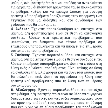
μάθημα, ο/η φοιτητής/τρια είναι σε θέση να ανακαλύπτει
τις αρχές που διέπουν τον ερευνητικό τομέα που καλύπτει
το μάθημα, καθώς και να παράγει λύσεις για συναφή
ερευνητικά προβλήματα βασιζόμενος στην εφαρμογή των
τεχνικών που θα διδαχθεί και στο συνδυασμό των
γνώσεων που θα αποκομίσει.
4. Ανάλυση
: Έχοντας παρακολουθήσει και επιτύχει στο
μάθημα, ο/η φοιτητής/τρια είναι σε θέση να κατανοήσει
σύνθετες λύσεις στα ερευνητικά προβλήματα που
μελετώνται, να διαιρέσει ένα τέτοιο πρόβλημα σε
επιμέρους υποπροβλήματα και να παράγει τις επιμέρους
συνιστώσες του προβλήματος.
5. Σύνθεση:
Έχοντας παρακολουθήσει και επιτύχει στο
μάθημα, ο/η φοιτητής/τρια είναι σε θέση να συνδυάσει τις
λύσεις επιμέρους υποπροβλημάτων, ώστε να φτάσει στη
λύση ενός σύνθετου προβλήματος. Είναι επίσης σε θέση
να αναλύσει τη βιβλιογραφία και να συνθέσει λύσεις που
θα μελετήσει εκεί, ώστε να οργανώσει τη λύση ενός
ερευνητικού προβλήματος από τη λύση των επιμέρους
συνιστωσών του.
6. Αξιολόγηση:
Έχοντας παρακολουθήσει και επιτύχει
στο μάθημα, ο/η φοιτητής/τρια είναι σε θέση να συγκρίνει
διαφορετικές τεχνικές και να βγάζει συμπεράσματα τόσο
ως προς την απόδοσή τους, όσο και ως προς τη δύναμη
που έχουν για να επιλύουν προβλήματα του παράλληλου