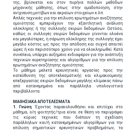
της, βρίσκεται και στον πυρήνα πολλών μεθόδων
μηχανικής μάθησης, όπως στην ομαδοποίηση, στην
ανίχνευση μοτίβων και ακραίων στοιχείων κ.λπ.
Απλές τεχνικές για την επίλυση ερωτημάτων αναζήτησης
ομοιότητας εμπεριέχουν την εξαντλητική ανάλυση
ολόκληρης ή της συλλογής σειρών δεδομένων. Ωστόσο,
καθώς οι συλλογές σειρών δεδομένων γίνονται ολοένα
και μεγαλύτερες, η σάρωση ολόκληρης της συλλογής έχει
μεγάλο κόστος ως προς την απόδοση και συχνά απαιτεί
ώρες ή και περισσότερο χρόνο για να ολοκληρωθεί. Κατά
συνέπεια, υπάρχει αυξημένο ενδιαφέρον για την ανάπτυξη
τεχνικών ευρετηρίασης και αλγορίθμων για την επίλυση
ερωτημάτων αναζήτησης ομοιότητας.
Το μάθημα μελετά ερευνητικές εργασίες προς την
κατεύθυνση της αποτελεσματικής και κλιμακούμενης
επεξεργασίας σειρών δεδομένων μεγάλης κλίμακας πάνω
από κατανεμημένα και παράλληλα υπολογιστικά
περιβάλλοντα.
ΜΑΘΗΣΙΑΚΑ ΑΠΟΤΕΛΕΣΜΑΤΑ
1.
Γνώση
: Έχοντας παρακολουθήσει και επιτύχει στο
μάθημα, ο/η φοιτητής/τρια είναι σε θέση να περιγράψει
τις κύριες τεχνικές που διέπουν τη σχεδίαση
παράλληλων και/ή κατανεμημένων αλγορίθμων για την
επίλυση σημαντικών ερευνητικών προβλημάτων, τα