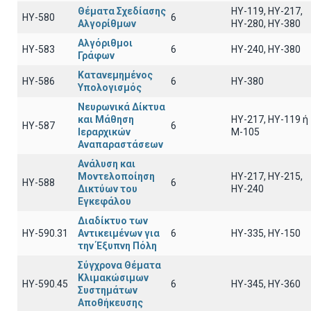
Θέματα Σχεδίασης
HY-119, HY-217,
HY-580
6
Αλγορίθμων
HY-280, HY-380
Αλγόριθμοι
HY-583
6
HY-240, HY-380
Γράφων
Κατανεμημένος
HY-586
6
ΗΥ-380
Υπολογισμός
Νευρωνικά Δίκτυα
και Μάθηση
HY-217, HY-119 ή
ΗΥ-587
6
Ιεραρχικών
Μ-105
Αναπαραστάσεων
Ανάλυση και
Μοντελοποίηση
ΗΥ-217, ΗΥ-215,
ΗΥ-588
6
Δικτύων του
ΗΥ-240
Εγκεφάλου
Διαδίκτυο των
ΗΥ-590.31
Αντικειμένων για
6
ΗΥ-335, ΗΥ-150
την Έξυπνη Πόλη
Σύγχρονα Θέματα
Κλιμακώσιμων
ΗΥ-590.45
6
HY-345, HY-360
Συστημάτων
Αποθήκευσης