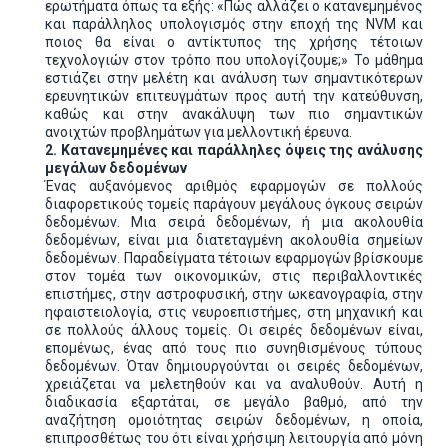
ερωτήματα όπως τα εξής: «Πώς αλλάζει ο κατανεμημένος
και παράλληλος υπολογισμός στην εποχή της NVM και
ποιος θα είναι ο αντίκτυπος της χρήσης τέτοιων
τεχνολογιών στον τρόπο που υπολογίζουμε;» Το μάθημα
εστιάζει στην μελέτη και ανάλυση των σημαντικότερων
ερευνητικών επιτευγμάτων προς αυτή την κατεύθυνση,
καθώς και στην ανακάλυψη των πιο σημαντικών
ανοιχτών προβλημάτων για μελλοντική έρευνα.
2. Κατανεμημένες και παράλληλες όψεις της ανάλυσης
μεγάλων δεδομένων
Ένας αυξανόμενος αριθμός εφαρμογών σε πολλούς
διαφορετικούς τομείς παράγουν μεγάλους όγκους σειρών
δεδομένων. Μια σειρά δεδομένων, ή μια ακολουθία
δεδομένων, είναι μια διατεταγμένη ακολουθία σημείων
δεδομένων. Παραδείγματα τέτοιων εφαρμογών βρίσκουμε
στον τομέα των οικονομικών, στις περιβαλλοντικές
επιστήμες, στην αστροφυσική, στην ωκεανογραφία, στην
ηφαιστειολογία, στις νευροεπιστήμες, στη μηχανική και
σε πολλούς άλλους τομείς. Οι σειρές δεδομένων είναι,
επομένως, ένας από τους πιο συνηθισμένους τύπους
δεδομένων. Όταν δημιουργούνται οι σειρές δεδομένων,
χρειάζεται να μελετηθούν και να αναλυθούν. Αυτή η
διαδικασία εξαρτάται, σε μεγάλο βαθμό, από την
αναζήτηση ομοιότητας σειρών δεδομένων, η οποία,
επιπροσθέτως του ότι είναι χρήσιμη λειτουργία από μόνη