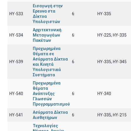
Εισαγωγή στην
Ερευνα στα
ΗΥ-533
6
HY-335
Δίκτυα
Υπολογιστών
Αρχιτεκτονική
ΗΥ-534
Μεταγωγέων
6
HY-225, HY-335
Πακέτων
Προχωρημένα
Θέματα σε
Ασύρματα Δίκτυα
HY-539
6
HY-335, HY-345
και Κινητά
Υπολογιστικά
Συστήματα
Προχωρημένα
θέματα
HY-540
Ανάπτυξης
6
ΗΥ-340
Γλωσσών
Προγραμματισμού
Ασύρματα Δίκτυα
ΗΥ-541
6
ΗΥ-335, HY-215
Αισθητήρων
Τεχνολογίες