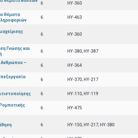
α Θέματα Βάσεων
6
HY-360
α Θέματα
6
HY-463
Πληροφοριών
ιαχείρισης
6
ΗΥ-360
ση Γνώσης και
6
ΗΥ-380, ΗΥ-387
ή
 Ανθρώπου –
6
ΗΥ-364
Επεξεργασία
6
HY-370, HY-217
λτιστοποίησης
6
ΗΥ-110, HY-119
 Ρομποτικής
6
HY-475
άθηση
6
HY-150, HY-217, HY-380