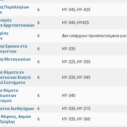
ική Παράλληλων
6
HY-345, HY-425
ν
ισμός
6
HY-345, HY425
ν Αρχιτεκτονικών
ρίας
6
Δεν υπάρχουν προαπαιτούμενα για 
ών
ην Ερευνα στα
6
HY-335
λογιστών
ική Μεταγωγέων
6
HY-225, HY-335
α Θέματα σε
κτυα και Κινητά
6
HY-335, HY-345
κά Συστήματα
α θέματα
Γλωσσών
6
ΗΥ-340
ισμού
ίκτυα Αισθητήρων
6
ΗΥ-335, HY-215
 Νέφους, Ακμών
6
ΗΥ-335, ΗΥ-360
 Ομίχλης