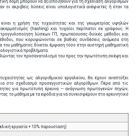
τική δομή μπορούν να αξιοποιηθούν για τη σχεδίαση αλγορίθμων
αν οι ακριβείς λύσεις είναι υπολογιστικά ανέφικτες ή όταν τα
 είναι η χρήση της τυχαιότητας και της γεωμετρίας υψηλών
ακερματισμός (hashing) και τυχαίοι περίπατοι σε γράφους. Η
 στρογγυλοποίηση λύσεων ΓΠ, πρωτεύουσες-δυϊκές μέθοδοι και
μέθοδοι, που κορυφώνονται σε βαθιές συνδέσεις ανάμεσα στη
ια του μαθήματος δίνεται έμφαση τόσο στην αυστηρή μαθηματική
πολογιστικά προβλήματα.
κλώντας τον προσανατολισμό του προς την πρωτότυπη σκέψη και
τυχαιότητας ως αλγοριθμικού εργαλείου, θα έχουν αναπτύξει
εια στο σχεδιασμό προσεγγιστικών αλγορίθμων. Πέρα από τις
ραίτητες για πρωτότυπη έρευνα — ανάγνωση πρωτογενών πηγών,
ας το μάθημα με τα εφόδια για να συνεισφέρουν στο ερευνητικό
ελική εργασία + 10% παρουσίαση)