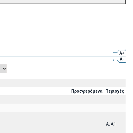
A+
A-
Προσφερόμενα
Περιοχές
A, A1