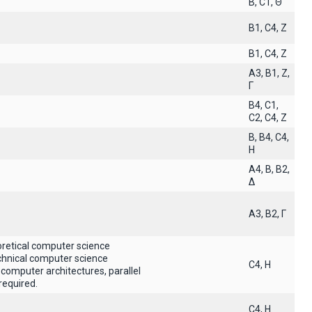
B, C1, Θ
B1, C4, Z
B1, C4, Z
A3, B1, Z,
Γ
B4, C1,
C2, C4, Z
B, B4, C4,
H
A4, B, B2,
Δ
A3, B2, Γ
oretical computer science
echnical computer science
C4, H
 computer architectures, parallel
required.
C4, H