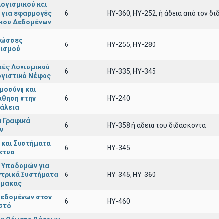
ογισμικού και
 για εφαρμογές
6
ΗΥ-360, ΗΥ-252, ή άδεια από τον δ
κου Δεδομένων
λώσσες
6
ΗΥ-255, ΗΥ-280
ισμού
κές Λογισμικού
6
ΗΥ-335, ΗΥ-345
ογιστικό Νέφος
μοσύνη και
άθηση στην
6
ΗΥ-240
άλεια
 Γραφικά
6
ΗΥ-358 ή άδεια του διδάσκοντα
ν
 και Συστήματα
6
HY-345
ίκτυο
 Υποδομών για
ντρικά Συστήματα
6
ΗΥ-345, ΗΥ-360
ίμακας
Δεδομένων στον
6
ΗΥ-460
στό