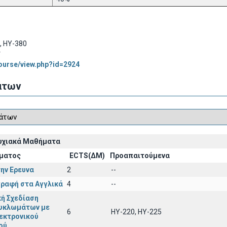
, HY-380
ς
course/view.php?id=2924
άτων
υχιακά Μαθήματα
ματος
ECTS(ΔΜ)
Προαπαιτούμενα
ην Ερευνα
2
--
γραφή στα Αγγλικά
4
--
ή Σχεδίαση
υκλωμάτων με
6
ΗΥ-220, ΗΥ-225
εκτρονικού
ού