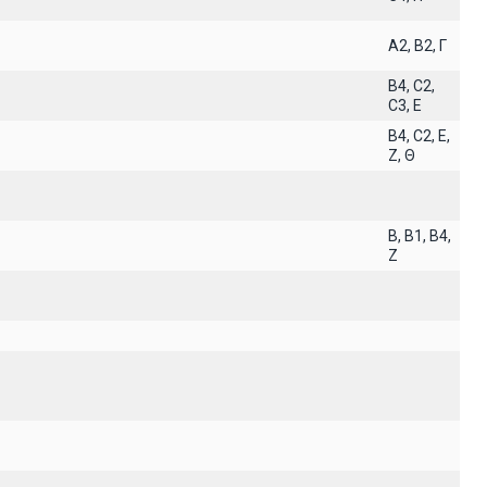
A2, B2, Γ
B4, C2,
C3, E
B4, C2, E,
Z, Θ
B, B1, B4,
Z