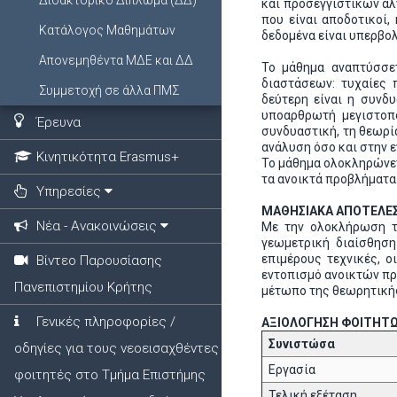
Διδακτορικό Δίπλωμα (ΔΔ)
και προσεγγιστικών αλ
που είναι αποδοτικοί,
Κατάλογος Μαθημάτων
δεδομένα είναι υπερβολ
Απονεμηθέντα ΜΔΕ και ΔΔ
Το μάθημα αναπτύσσετ
διαστάσεων: τυχαίες 
Συμμετοχή σε άλλα ΠΜΣ
δεύτερη είναι η συνδ
υποαρθρωτή μεγιστοπο
Έρευνα
συνδυαστική, τη θεωρί
ανάλυση όσο και στην 
Κινητικότητα Erasmus+
Το μάθημα ολοκληρώνετ
τα ανοικτά προβλήματα
Υπηρεσίες
ΜΑΘΗΣΙΑΚΑ ΑΠΟΤΕΛΕ
Νέα - Ανακοινώσεις
Με την ολοκλήρωση το
γεωμετρική διαίσθηση
επιμέρους τεχνικές, 
Βίντεο Παρουσίασης
εντοπισμό ανοικτών πρ
Πανεπιστημίου Κρήτης
μέτωπο της θεωρητική
Γενικές πληροφορίες /
ΑΞΙΟΛΟΓΗΣΗ ΦΟΙΤΗΤ
Συνιστώσα
οδηγίες για τους νεοεισαχθέντες
Εργασία
φοιτητές στο Τμήμα Επιστήμης
Τελική εξέταση