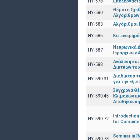
HY-578
Επεξεργασί
Θέματα Σχε
HY-580
Αλγορίθμων
HY-583
Αλγόριθμοι
HY-586
Κατανεμημέ
Νευρωνικά Δ
ΗΥ-587
Ιεραρχικών
Ανάλυση κα
ΗΥ-588
Δικτύων το
Διαδίκτυο τ
ΗΥ-590.31
για την Έξυ
Σύγχρονα Θ
ΗΥ-590.45
Κλιμακώσιμ
Αποθήκευση
Introduction
ΗΥ-590.72
for Computer
Seminar in Re
ΗΥ-590.73