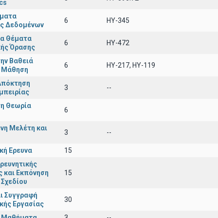
cs
έματα
6
ΗΥ-345
ς Δεδομένων
α Θέματα
6
HY-472
κής Όρασης
ην Βαθειά
6
ΗΥ-217, ΗΥ-119
 Μάθηση
Απόκτηση
3
--
μπειρίας
τη Θεωρία
6
νη Μελέτη και
3
--
κή Ερευνα
15
ρευνητικής
 και Εκπόνηση
15
 Σχεδίου
ι Συγγραφή
30
κής Εργασίας
ά Μαθήματα
3
--