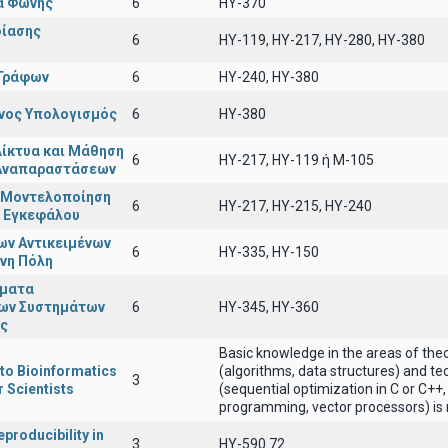
α Φωνής
6
HY-370
δίασης
6
HY-119, HY-217, HY-280, HY-380
 Γράφων
6
HY-240, HY-380
νος Υπολογισμός
6
ΗΥ-380
ίκτυα και Μάθηση
6
HY-217, HY-119 ή Μ-105
 Αναπαραστάσεων
ι Μοντελοποίηση
6
ΗΥ-217, ΗΥ-215, ΗΥ-240
υ Εγκεφάλου
ων Αντικειμένων
6
ΗΥ-335, ΗΥ-150
πνη Πόλη
έματα
ων Συστημάτων
6
HY-345, HY-360
ς
Basic knowledge in the areas of the
 to Bioinformatics
(algorithms, data structures) and t
3
 Scientists
(sequential optimization in C or C++,
programming, vector processors) is 
producibility in
3
ΗΥ-590.72