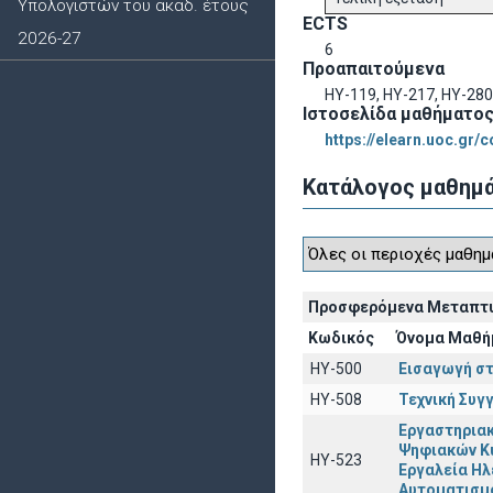
Υπολογιστών του ακαδ. έτους
ECTS
2026-27
6
Προαπαιτούμενα
HY-119, HY-217, HY-280
Ιστοσελίδα μαθήματο
https://elearn.uoc.gr/
Κατάλογος μαθημ
Προσφερόμενα Μεταπτ
Κωδικός
Όνομα Μαθή
ΗΥ-500
Εισαγωγή στ
ΗΥ-508
Τεχνική Συγ
Εργαστηριακ
Ψηφιακών Κ
ΗΥ-523
Εργαλεία Ηλ
Αυτοματισμ