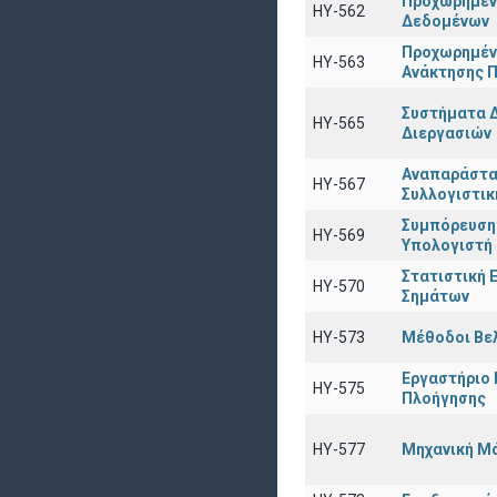
Προχωρημέν
HY-562
Δεδομένων
Προχωρημέν
ΗΥ-563
Ανάκτησης 
Συστήματα Δ
ΗΥ-565
Διεργασιών
Αναπαράστα
ΗΥ-567
Συλλογιστικ
Συμπόρευση
ΗΥ-569
Υπολογιστή
Στατιστική 
HY-570
Σημάτων
ΗΥ-573
Μέθοδοι Βε
Εργαστήριο
HY-575
Πλοήγησης
HY-577
Μηχανική Μ