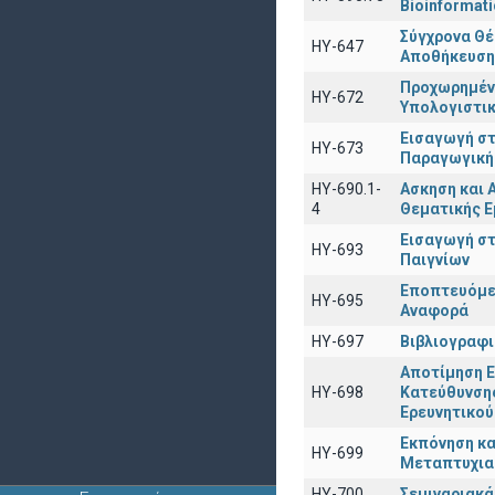
Bioinformati
Σύγχρονα Θ
ΗΥ-647
Αποθήκευση
Προχωρημέν
HY-672
Υπολογιστι
Εισαγωγή στ
ΗΥ-673
Παραγωγική
ΗΥ-690.1-
Ασκηση και 
4
Θεματικής Ε
Εισαγωγή σ
ΗΥ-693
Παιγνίων
Εποπτευόμε
ΗΥ-695
Αναφορά
ΗΥ-697
Βιβλιογραφι
Αποτίμηση Ε
ΗΥ-698
Κατεύθυνσης
Ερευνητικού
Εκπόνηση κα
ΗΥ-699
Μεταπτυχια
ΗΥ-700
Σεμιναριακ