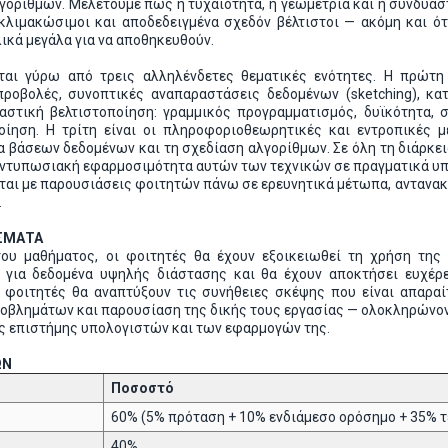
γορίθμων. Μελετούμε πώς η τυχαιότητα, η γεωμετρία και η συνδυασ
 κλιμακώσιμοι και αποδεδειγμένα σχεδόν βέλτιστοι — ακόμη και ότ
ικά μεγάλα για να αποθηκευθούν.
αι γύρω από τρεις αλληλένδετες θεματικές ενότητες. Η πρώτη
προβολές, συνοπτικές αναπαραστάσεις δεδομένων (sketching), κατ
υαστική βελτιστοποίηση: γραμμικός προγραμματισμός, δυϊκότητα,
ίηση. Η τρίτη είναι οι πληροφοριοθεωρητικές και εντροπικές 
α βάσεων δεδομένων και τη σχεδίαση αλγορίθμων. Σε όλη τη διάρκε
εντυπωσιακή εφαρμοσιμότητα αυτών των τεχνικών σε πραγματικά υ
αι με παρουσιάσεις φοιτητών πάνω σε ερευνητικά μέτωπα, αντανα
.
ΣΜΑΤΑ
υ μαθήματος, οι φοιτητές θα έχουν εξοικειωθεί τη χρήση της 
 για δεδομένα υψηλής διάστασης και θα έχουν αποκτήσει ευχέρ
οι φοιτητές θα αναπτύξουν τις συνήθειες σκέψης που είναι απα
οβλημάτων και παρουσίαση της δικής τους εργασίας — ολοκληρώνοντ
ς επιστήμης υπολογιστών και των εφαρμογών της.
ΩΝ
Ποσοστό
60% (5% πρόταση + 10% ενδιάμεσο ορόσημο + 35% τ
40%