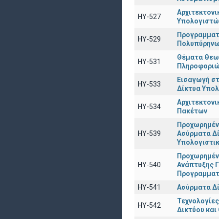
Αρχιτεκτον
ΗΥ-527
Υπολογιστώ
Προγραμματ
ΗΥ-529
Πολυπύρηνω
Θέματα Θεω
HY-531
Πληροφορι
Εισαγωγή στ
ΗΥ-533
Δίκτυα Υπο
Αρχιτεκτον
ΗΥ-534
Πακέτων
Προχωρημέν
HY-539
Ασύρματα Δί
Υπολογιστι
Προχωρημέν
HY-540
Ανάπτυξης 
Προγραμματ
ΗΥ-541
Ασύρματα Δ
Τεχνολογίες
ΗΥ-542
Δικτύου και