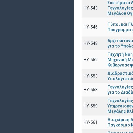
Συστήματα Λ
ΗΥ-543
Τεχνολογίες
Μεγάλου Ογ
Τύποι και Γ
ΗΥ-546
Προγραμματ
Αρχιτεκτονι
ΗΥ-548
για το Υπολ
Τεχνητή Νοη
ΗΥ-552
Μηχανική Μ
Κυβερνοασφ
Διαδραστικά
ΗΥ-553
Υπολογιστώ
Τεχνολογίες
ΗΥ-558
για το Διαδ
Τεχνολογίες
HY-559
Υπηρεσιοκε
Μεγάλης Κλ
Διαχείριση 
ΗΥ-561
Παγκόσμιο Ι