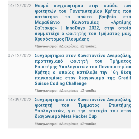
14/12/2022
Θερμά συγχαρητήρια στην ομάδα των
φοιτητών του Πανεπιστημίου Κρήτης που
κατέκτησε το πρώτο βραβείο στο
Μαραθώνιο Καινοτομίας «Αρτέμης
Σαϊτάκης» | InnoDays 2022, στην οποία
συμμετείχε ο φοιτητής του Τμήματός μας,
Χρυσόστομος Πλουμάκης
#Διαγωνισμοί
#Διακρίσεις
#Σπουδές
07/12/2022
Συγχαρητήρια στον Κωνσταντίνο Ανεμοζάλη,
προπτυχιακό φοιτητή του Τμήματος
Επιστήμης Υπολογιστών του Πανεπιστημίου
Κρήτης ο οποίος κατέλαβε την 16η θέση
παγκοσμίως στον διαγωνισμό της Credit
Suisse Coding Challenge
#Διαγωνισμοί
#Διακρίσεις
#Σπουδές
14/09/2022
Συγχαρητήρια στον Κωνσταντίνο Ανεμοζάλη,
φοιτητή του Τμήματος Επιστήμης
Υπολογιστών, για την επιτυχία του στον
διαγωνισμό Meta Hacker Cup
#Διαγωνισμοί
#Διακρίσεις
#Σπουδές