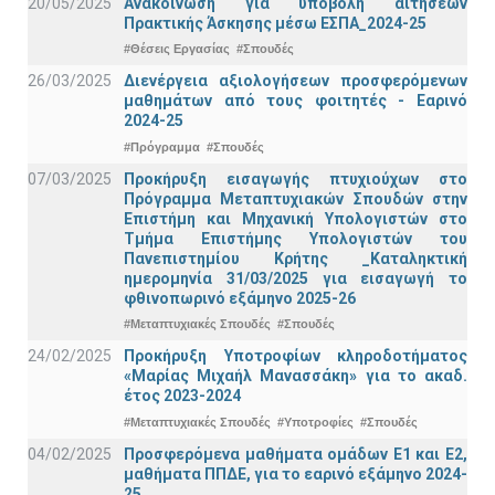
20/05/2025
Ανακοίνωση για υποβολή αιτήσεων
Πρακτικής Άσκησης μέσω ΕΣΠΑ_2024-25
#Θέσεις Εργασίας
#Σπουδές
26/03/2025
Διενέργεια αξιολογήσεων προσφερόμενων
μαθημάτων από τους φοιτητές - Εαρινό
2024-25
#Πρόγραμμα
#Σπουδές
07/03/2025
Προκήρυξη εισαγωγής πτυχιούχων στo
Πρόγραμμα Μεταπτυχιακών Σπουδών στην
Επιστήμη και Μηχανική Υπολογιστών στο
Τμήμα Eπιστήμης Υπολογιστών του
Πανεπιστημίου Κρήτης _Καταληκτική
ημερομηνία 31/03/2025 για εισαγωγή το
φθινοπωρινό εξάμηνο 2025-26
#Μεταπτυχιακές Σπουδές
#Σπουδές
24/02/2025
Προκήρυξη Υποτροφίων κληροδοτήματος
«Μαρίας Μιχαήλ Μανασσάκη» για το ακαδ.
έτος 2023-2024
#Μεταπτυχιακές Σπουδές
#Υποτροφίες
#Σπουδές
04/02/2025
Προσφερόμενα μαθήματα ομάδων Ε1 και Ε2,
μαθήματα ΠΠΔΕ, για το εαρινό εξάμηνο 2024-
25