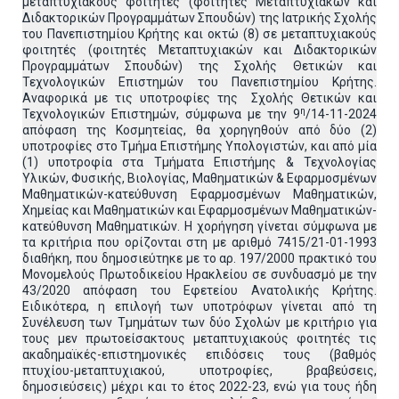
μεταπτυχιακούς φοιτητές (φοιτητές Μεταπτυχιακών και
Διδακτορικών Προγραμμάτων Σπουδών) της Ιατρικής Σχολής
του Πανεπιστημίου Κρήτης και οκτώ (8) σε μεταπτυχιακούς
φοιτητές (φοιτητές Μεταπτυχιακών και Διδακτορικών
Προγραμμάτων Σπουδών) της Σχολής Θετικών και
Τεχνολογικών Επιστημών του Πανεπιστημίου Κρήτης.
Αναφορικά με τις υποτροφίες της Σχολής Θετικών και
η
Τεχνολογικών Επιστημών, σύμφωνα με την 9
/14-11-2024
απόφαση της Κοσμητείας, θα χορηγηθούν από δύο (2)
υποτροφίες στο Τμήμα Επιστήμης Υπολογιστών, και από μία
(1) υποτροφία στα Τμήματα Επιστήμης & Τεχνολογίας
Υλικών, Φυσικής, Βιολογίας, Μαθηματικών & Εφαρμοσμένων
Μαθηματικών-κατεύθυνση Εφαρμοσμένων Μαθηματικών,
Χημείας και Μαθηματικών και Εφαρμοσμένων Μαθηματικών-
κατεύθυνση Μαθηματικών. Η χορήγηση γίνεται σύμφωνα με
τα κριτήρια που ορίζονται στη με αριθμό 7415/21-01-1993
διαθήκη, που δημοσιεύτηκε με το αρ. 197/2000 πρακτικό του
Μονομελούς Πρωτοδικείου Ηρακλείου σε συνδυασμό με την
43/2020 απόφαση του Εφετείου Ανατολικής Κρήτης.
Ειδικότερα, η επιλογή των υποτρόφων γίνεται από τη
Συνέλευση των Τμημάτων των δύο Σχολών με κριτήριο για
τους μεν πρωτοείσακτους μεταπτυχιακούς φοιτητές τις
ακαδημαϊκές-επιστημονικές επιδόσεις τους (βαθμός
πτυχίου-μεταπτυχιακού, υποτροφίες, βραβεύσεις,
δημοσιεύσεις) μέχρι και το έτος 2022-23, ενώ για τους ήδη