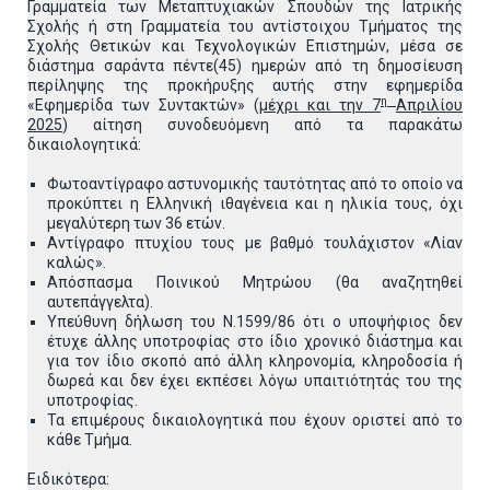
Γραμματεία των Μεταπτυχιακών Σπουδών της Ιατρικής
Σχολής ή στη Γραμματεία του αντίστοιχου Τμήματος της
Σχολής Θετικών και Τεχνολογικών Επιστημών, μέσα σε
διάστημα σαράντα πέντε(45) ημερών από τη δημοσίευση
περίληψης της προκήρυξης αυτής στην εφημερίδα
η
«Εφημερίδα των Συντακτών» (
μέχρι και την 7
Απριλίου
2025
) αίτηση συνοδευόμενη από τα παρακάτω
δικαιολογητικά:
Φωτοαντίγραφο αστυνομικής ταυτότητας από το οποίο να
προκύπτει η Ελληνική ιθαγένεια και η ηλικία τους, όχι
μεγαλύτερη των 36 ετών.
Αντίγραφο πτυχίου τους με βαθμό τουλάχιστον «Λίαν
καλώς».
Απόσπασμα Ποινικού Μητρώου (θα αναζητηθεί
αυτεπάγγελτα).
Υπεύθυνη δήλωση του Ν.1599/86 ότι ο υποψήφιος δεν
έτυχε άλλης υποτροφίας στο ίδιο χρονικό διάστημα και
για τον ίδιο σκοπό από άλλη κληρονομία, κληροδοσία ή
δωρεά και δεν έχει εκπέσει λόγω υπαιτιότητάς του της
υποτροφίας.
Τα επιμέρους δικαιολογητικά που έχουν οριστεί από το
κάθε Τμήμα.
Ειδικότερα: