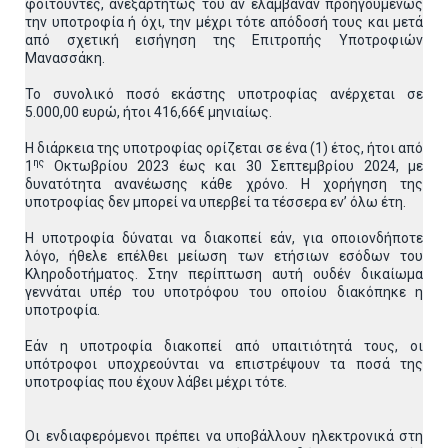
φοιτούντες, ανεξαρτήτως του αν ελάμβαναν προηγουμένως
την υποτροφία ή όχι, την μέχρι τότε απόδοσή τους και μετά
από σχετική εισήγηση της Επιτροπής Υποτροφιών
Μανασσάκη.
Το συνολικό ποσό εκάστης υποτροφίας ανέρχεται σε
5.000,00 ευρώ, ήτοι 416,66€ μηνιαίως.
Η διάρκεια της υποτροφίας ορίζεται σε ένα (1) έτος, ήτοι από
ης
1
Οκτωβρίου 2023 έως και 30 Σεπτεμβρίου 2024, με
δυνατότητα ανανέωσης κάθε χρόνο. Η χορήγηση της
υποτροφίας δεν μπορεί να υπερβεί τα τέσσερα εν’ όλω έτη.
Η υποτροφία δύναται να διακοπεί εάν, για οποιονδήποτε
λόγο, ήθελε επέλθει μείωση των ετήσιων εσόδων του
Κληροδοτήματος. Στην περίπτωση αυτή ουδέν δικαίωμα
γεννάται υπέρ του υποτρόφου του οποίου διακόπηκε η
υποτροφία.
Εάν η υποτροφία διακοπεί από υπαιτιότητά τους, οι
υπότροφοι υποχρεούνται να επιστρέψουν τα ποσά της
υποτροφίας που έχουν λάβει μέχρι τότε.
Οι ενδιαφερόμενοι πρέπει να υποβάλλουν ηλεκτρονικά στη