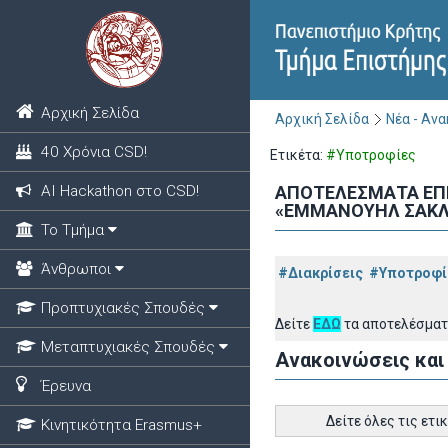
Αρχική Σελίδα
Αρχική Σελίδα
Νέα - Αν
40 Χρόνια CSD!
Ετικέτα:
#Υποτροφίες
ΑΙ Hackathon στο CSD!
ΑΠΟΤΕΛΕΣΜΑΤΑ ΕΠ
«ΕΜΜΑΝΟΥΗΛ ΣΑΚΛ
Το Τμήμα
Άνθρωποι
#Διακρίσεις
#Υποτροφί
Προπτυχιακές Σπουδές
Δείτε
ΕΔΩ
τα αποτελέσματ
Μεταπτυχιακές Σπουδές
Ανακοινώσεις και
Έρευνα
Δείτε όλες τις ετι
Κινητικότητα Erasmus+