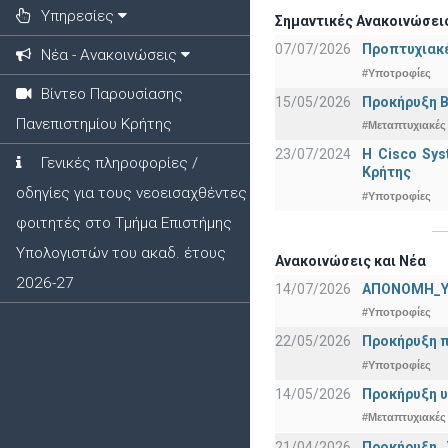
Υπηρεσίες
Σημαντικές Ανακοινώσεις
07/07/2026
Προπτυχιακέ
Νέα - Ανακοινώσεις
#Υποτροφίες
Βίντεο Παρουσίασης
15/05/2026
Προκήρυξη Β
Πανεπιστημίου Κρήτης
#Μεταπτυχιακές
23/07/2024
Η Cisco Sy
Γενικές πληροφορίες /
Κρήτης
οδηγίες για τους νεοεισαχθέντες
#Υποτροφίες
φοιτητές στο Τμήμα Επιστήμης
Υπολογιστών του ακαδ. έτους
Ανακοινώσεις και Νέα
2026-27
14/07/2026
ΑΠΟΝΟΜΗ_Υ
#Υποτροφίες
22/05/2026
Προκήρυξη π
#Υποτροφίες
14/05/2026
Προκήρυξη υ
#Μεταπτυχιακές
21/04/2026
Προκήρυξη _