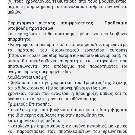
(γ) τους χρονολογικά τελευταίους από τους βραβευθέντες,
μέχρι τη συμπλήρωση του συνολικού αριθμού των ένδεκα
μελών.
Περιεχόμενο αίτησης υποψηφιότητας – Προθεσμία
υποβολής προτάσεων
Το περιεχόμενο κάθε πρότασης πρέπει να περιλαμβάνει
απαραίτητα:
• Βιογραφικό σημείωμα του/της υποψηφίου/ας, σύμφωνα με
το πρότυπο του διαδικτυακού εργαλείου europass
(https://europass.cedefop.europa.eu/editors/el/cv/upload), το
οποίο θα περιλαμβάνει απαραίτητα τις κατηγορίες που
αποτυπώνονται στο υπόδειγμα του παραρτήματος (οι
αναγραφόμενες ημερομηνίες δεν
λαμβάνονται υπόψη),
• βεβαίωση από την γραμματεία του Τμήματος/της Σχολής
ότι ο διδακτορικός τίτλος απονεμήθηκε εντός των
χρονικών ορίων που αναφέρει η προκήρυξη, καθώς και τα
ονόματα και οι ηλεκτρονικές διευθύνσεις της
Τριμελούς Επιτροπής,
• περίληψη της υπό βράβευση διδακτορικής διατριβής και
της ιδιαίτερης συμβολής της στην προώθηση του
επιστημονικού της πεδίου,
• κατάλογο με δημοσιεύσεις σε διεθνή περιοδικά με κριτές
και παρουσιάσεις των αποτελεσμάτων του ερευνητικού