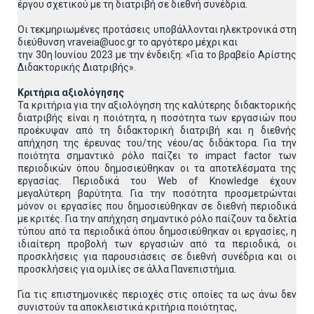
έργου σχετικού με τη διατριβή σε διεθνή συνέδρια.
Οι τεκμηριωμένες προτάσεις υποβάλλονται ηλεκτρονικά στη
διεύθυνση vraveia@uoc.gr το αργότερο μέχρι και
την 30η Ιουνίου 2023 με την ένδειξη: «Για το βραβείο Αρίστης
Διδακτορικής Διατριβής».
Κριτήρια αξιολόγησης
Τα κριτήρια για την αξιολόγηση της καλύτερης διδακτορικής
διατριβής είναι η ποιότητα, η ποσότητα των εργασιών που
προέκυψαν από τη διδακτορική διατριβή και η διεθνής
απήχηση της έρευνας του/της νέου/ας διδάκτορα. Για την
ποιότητα σημαντικό ρόλο παίζει το impact factor των
περιοδικών όπου δημοσιεύθηκαν οι τα αποτελέσματα της
εργασίας. Περιοδικά του Web of Knowledge έχουν
μεγαλύτερη βαρύτητα. Για την ποσότητα προσμετρώνται
μόνον οι εργασίες που δημοσιεύθηκαν σε διεθνή περιοδικά
με κριτές. Για την απήχηση σημαντικό ρόλο παίζουν τα δελτία
τύπου από τα περιοδικά όπου δημοσιεύθηκαν οι εργασίες, η
ιδιαίτερη προβολή των εργασιών από τα περιοδικά, οι
προσκλήσεις για παρουσιάσεις σε διεθνή συνέδρια και οι
προσκλήσεις για ομιλίες σε άλλα Πανεπιστήμια.
Για τις επιστημονικές περιοχές στις οποίες τα ως άνω δεν
συνιστούν τα αποκλειστικά κριτήρια ποιότητας,