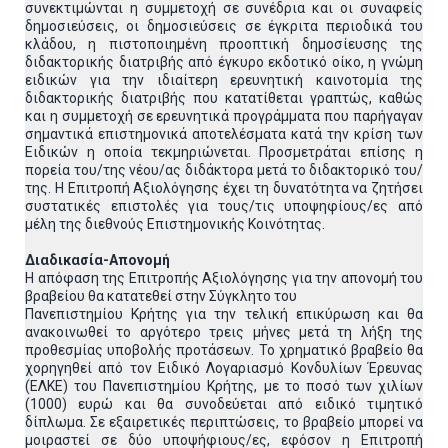
συνεκτιμώνται η συμμετοχή σε συνέδρια και οι συναφείς
δημοσιεύσεις, οι δημοσιεύσεις σε έγκριτα περιοδικά του
κλάδου, η πιστοποιημένη προοπτική δημοσίευσης της
διδακτορικής διατριβής από έγκυρο εκδοτικό οίκο, η γνώμη
ειδικών για την ιδιαίτερη ερευνητική καινοτομία της
διδακτορικής διατριβής που κατατίθεται γραπτώς, καθώς
και η συμμετοχή σε ερευνητικά προγράμματα που παρήγαγαν
σημαντικά επιστημονικά αποτελέσματα κατά την κρίση των
Ειδικών η οποία τεκμηριώνεται. Προσμετράται επίσης η
πορεία του/της νέου/ας διδάκτορα μετά το διδακτορικό του/
της. Η Επιτροπή Αξιολόγησης έχει τη δυνατότητα να ζητήσει
συστατικές επιστολές για τους/τις υποψηφίους/ες από
μέλη της διεθνούς Επιστημονικής Κοινότητας.
Διαδικασία-Απονομή
Η απόφαση της Επιτροπής Αξιολόγησης για την απονομή του
βραβείου θα κατατεθεί στην Σύγκλητο του
Πανεπιστημίου Κρήτης για την τελική επικύρωση και θα
ανακοινωθεί το αργότερο τρεις μήνες μετά τη λήξη της
προθεσμίας υποβολής προτάσεων. Το χρηματικό βραβείο θα
χορηγηθεί από τον Ειδικό Λογαριασμό Κονδυλίων Έρευνας
(ΕΛΚΕ) του Πανεπιστημίου Κρήτης, με το ποσό των χιλίων
(1000) ευρώ και θα συνοδεύεται από ειδικό τιμητικό
δίπλωμα. Σε εξαιρετικές περιπτώσεις, το βραβείο μπορεί να
μοιραστεί σε δύο υποψήφιους/ες, εφόσον η Επιτροπή