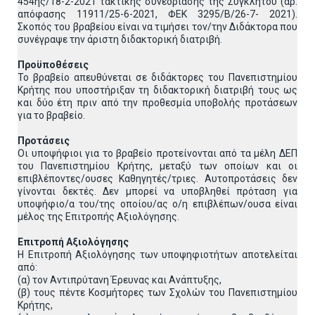
454ης/18-2-2021 τακτικής συνεδρίασης της Συγκλήτου (αρ.
απόφασης 11911/25-6-2021, ΦΕΚ 3295/Β/26-7- 2021).
Σκοπός του βραβείου είναι να τιμήσει τον/την Διδάκτορα που
συνέγραψε την άριστη διδακτορική διατριβή.
Προϋποθέσεις
Το βραβείο απευθύνεται σε διδάκτορες του Πανεπιστημίου
Κρήτης που υποστήριξαν τη διδακτορική διατριβή τους ως
και δύο έτη πριν από την προθεσμία υποβολής προτάσεων
για το βραβείο.
Προτάσεις
Οι υποψήφιοι για το βραβείο προτείνονται από τα μέλη ΔΕΠ
του Πανεπιστημίου Κρήτης, μεταξύ των οποίων και οι
επιβλέποντες/ουσες Καθηγητές/τριες. Αυτοπροτάσεις δεν
γίνονται δεκτές. Δεν μπορεί να υποβληθεί πρόταση για
υποψήφιο/α του/της οποίου/ας ο/η επιβλέπων/ουσα είναι
μέλος της Επιτροπής Αξιολόγησης.
Επιτροπή Αξιολόγησης
Η Επιτροπή Αξιολόγησης των υποψηφιοτήτων αποτελείται
από:
(α) τον Αντιπρύτανη Έρευνας και Ανάπτυξης,
(β) τους πέντε Κοσμήτορες των Σχολών του Πανεπιστημίου
Κρήτης,