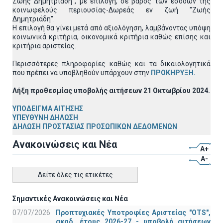
Ζωής Δημητριάδη", με επιλογή, σε βάρος των εσόδων της
κοινωφελούς περιουσίας-Δωρεάς εν ζωή "Ζωής
Δημητριάδη".
Η επιλογή θα γίνει μετά από αξιολόγηση, λαμβάνoντας υπόψη
κοινωνικά κριτήρια, οικονομικά κριτήρια καθώς επίσης και
κριτήρια αριστείας.
Περισσότερες πληροφορίες καθώς και τα δικαιολογητικά
που πρέπει να υποβληθούν υπάρχουν στην
ΠΡΟΚΗΡΥΞΗ
.
Λήξη προθεσμίας υποβολής αιτήσεων 21 Οκτωβρίου 2024.
ΥΠΟΔΕΙΓΜΑ ΑΙΤΗΣΗΣ
ΥΠΕΥΘΥΝΗ ΔΗΛΩΣΗ
ΔΗΛΩΣΗ ΠΡΟΣΤΑΣΙΑΣ ΠΡΟΣΩΠΙΚΩΝ ΔΕΔΟΜΕΝΩΝ
Ανακοινώσεις και Νέα
A+
A-
Δείτε όλες τις ετικέτες
Σημαντικές Ανακοινώσεις και Νέα
07/07/2026
Προπτυχιακές Υποτροφίες Αριστείας "OTS",
ακαδ. έτους 2026-27 - υποβολή αιτήσεων