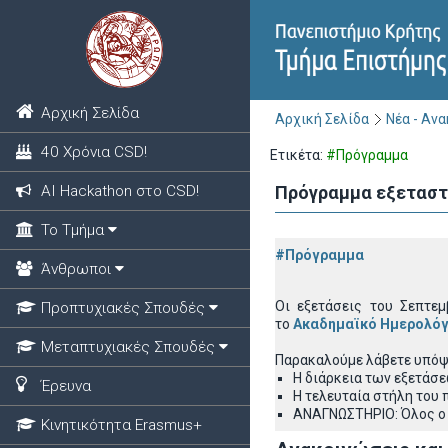
Αρχική Σελίδα
Αρχική Σελίδα
Νέα - Αν
40 Χρόνια CSD!
Ετικέτα:
#Πρόγραμμα
ΑΙ Hackathon στο CSD!
Πρόγραμμα εξεταστ
Το Τμήμα
#Πρόγραμμα
Άνθρωποι
Οι εξετάσεις του Σεπτε
Προπτυχιακές Σπουδές
το
Ακαδημαϊκό Ημερολόγ
Μεταπτυχιακές Σπουδές
Παρακαλούμε λάβετε υπόψ
Η διάρκεια των εξετάσεω
Έρευνα
Η τελευταία στήλη του
ΑΝΑΓΝΩΣΤΗΡΙΟ: Όλος ο 
Κινητικότητα Erasmus+