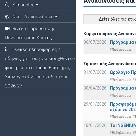
Ανακοινώσεις και
Υπηρεσίες
Νέα - Ανακοινώσεις
Δείτε όλες τις ετι
Βίντεο Παρουσίασης
Καρφιτσωμένες Ανακοινώ
Πανεπιστημίου Κρήτης
06/07/2026
Πρόγραμμα ε
Γενικές πληροφορίες /
#Πρόγραμμα
οδηγίες για τους νεοεισαχθέντες
Σημαντικές Ανακοινώσεις
φοιτητές στο Τμήμα Επιστήμης
31/07/2026
Ωρολόγιο Πρ
Υπολογιστών του ακαδ. έτους
#Πρόγραμμα
#
2026-27
30/04/2026
Πρόγραμμα ε
#Πρόγραμμα
29/01/2026
Προσφερόμεν
εξάμηνο 202
#Πρόγραμμα
#
16/01/2026
Το INGENIUM
#Εκδηλώσεις
#