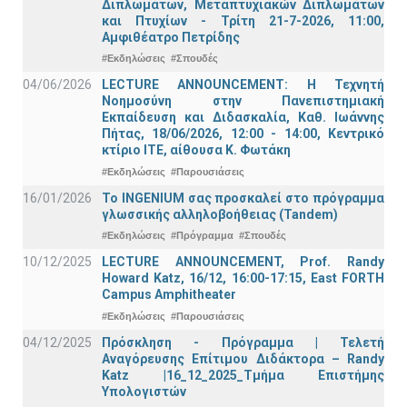
Διπλωμάτων, Μεταπτυχιακών Διπλωμάτων
και Πτυχίων - Τρίτη 21-7-2026, 11:00,
Αμφιθέατρο Πετρίδης
#Εκδηλώσεις
#Σπουδές
04/06/2026
LECTURE ANNOUNCEMENT: Η Τεχνητή
Νοημοσύνη στην Πανεπιστημιακή
Εκπαίδευση και Διδασκαλία, Καθ. Ιωάννης
Πήτας, 18/06/2026, 12:00 - 14:00, Κεντρικό
κτίριο ΙΤΕ, αίθουσα Κ. Φωτάκη
#Εκδηλώσεις
#Παρουσιάσεις
16/01/2026
Το INGENIUM σας προσκαλεί στο πρόγραμμα
γλωσσικής αλληλοβοήθειας (Tandem)
#Εκδηλώσεις
#Πρόγραμμα
#Σπουδές
10/12/2025
LECTURE ANNOUNCEMENT, Prof. Randy
Howard Katz, 16/12, 16:00-17:15, East FORTH
Campus Amphitheater
#Εκδηλώσεις
#Παρουσιάσεις
04/12/2025
Πρόσκληση - Πρόγραμμα | Τελετή
Αναγόρευσης Επίτιμου Διδάκτορα – Randy
Katz |16_12_2025_Τμήμα Επιστήμης
Υπολογιστών