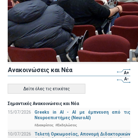
Ανακοινώσεις και Νέα
A+
A-
Δείτε όλες τις ετικέτες
Σημαντικές Ανακοινώσεις και Νέα
15/07/2026
Greeks in AI - ΑΙ με έμπνευση από τις
Νευροεπιστήμες (NeuroAI)
#Διακρίσεις
#Εκδηλώσεις
10/07/2026
Τελετή Ορκωμοσίας, Απονομή Διδακτορικών