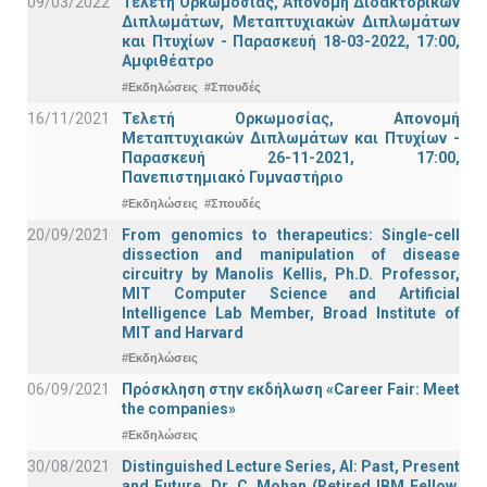
09/03/2022
Τελετή Ορκωμοσίας, Απονομή Διδακτορικών
Διπλωμάτων, Μεταπτυχιακών Διπλωμάτων
και Πτυχίων - Παρασκευή 18-03-2022, 17:00,
Αμφιθέατρο
#Εκδηλώσεις
#Σπουδές
16/11/2021
Τελετή Ορκωμοσίας, Απονομή
Μεταπτυχιακών Διπλωμάτων και Πτυχίων -
Παρασκευή 26-11-2021, 17:00,
Πανεπιστημιακό Γυμναστήριο
#Εκδηλώσεις
#Σπουδές
20/09/2021
From genomics to therapeutics: Single-cell
dissection and manipulation of disease
circuitry by Manolis Kellis, Ph.D. Professor,
MIT Computer Science and Artificial
Intelligence Lab Member, Broad Institute of
MIT and Harvard
#Εκδηλώσεις
06/09/2021
Πρόσκληση στην εκδήλωση «Career Fair: Meet
the companies»
#Εκδηλώσεις
30/08/2021
Distinguished Lecture Series, ΑΙ: Past, Present
and Future, Dr. C. Mohan (Retired IBM Fellow,