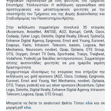
Ψηφιακών Τεχνολογιών με τους φοιτητές του Τμήματος
Επιστήμης Υπολογιστών. Η εκδήλωση οργανώθηκε από
προπτυχιακούς και μεταπτυχιακούς φοιτητές με την
υποστήριξη του Τμήματος και της Δομής Διασύνδεσης και
Σταδιοδρομίας του Πανεπιστημίου Κρήτης.
Στην εκδήλωση συμμετείχαν συνολικά 35 εταιρίες
(Accenture, AnixeNet, ANTISE, ΑΩΖ, Bizrupt, CeHA, Cisco,
Codasip, Cyber Logic, Deloitte, Digital Realty, Εθνική Τράπεζα,
Enhance Digital Agency, Epignosis, Ernst and Young, Euronet,
Exapsys, Fairlo, Intracom Telecom, kaizen, Logicea, Net
Mechanics, Neurocom, novibet, Opap, Optasia, OTE Group,
OTS, Oxygen, Smart TV Data, Sportradar, Trasys, Traqbeat,
Vodafone, Yodeck) με δεκάδες αντιπροσώπους. Συμμετείχαν
επίσης εκατοντάδες φοιτητές σε μια ημερίδα γεμάτη
δραστηριότητα.
Ευχαριστούμε ιδιαιτέρως τις εταιρείες που στήριξαν την
εκδήλωση ως gold sponsors (ΑΩΖ, Cisco, Codasip, Epignosis,
Euronet, Ernst and Young, Net Mechanics, novibet, Optasia,
OTS, Trasys, yodeck) και ως silver sponsors (Accenture, Cyber
Logic, Deloitte, Digital Realty, Enhance Digital Agency, Intracom
Telecom, Logicea, Opap, OTE Group).
Μπορείτε να δείτε το αναλυτικό Δελτίο Τύπου
εδώ
και σε
μορφή pdf
εδώ
.