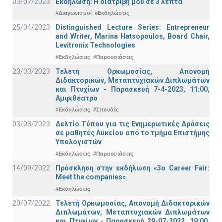
03/07/2023
Εκδήλωση: Η διατριβή μου σε 3 λεπτά
#Διαγωνισμοί
#Εκδηλώσεις
25/04/2023
Distinguished Lecture Series: Entrepreneur
and Writer, Marina Hatsopoulos, Board Chair,
Levitronix Technologies
#Εκδηλώσεις
#Παρουσιάσεις
23/03/2023
Τελετή Ορκωμοσίας, Απονομή
Διδακτορικών, Μεταπτυχιακών Διπλωμάτων
και Πτυχίων - Παρασκευή 7-4-2023, 11:00,
Αμφιθέατρο
#Εκδηλώσεις
#Σπουδές
03/03/2023
Δελτίο Τύπου για τις Ενημερωτικές Δράσεις
σε μαθητές Λυκείου από το τμήμα Επιστήμης
Υπολογιστών
#Εκδηλώσεις
#Παρουσιάσεις
14/09/2022
Πρόσκληση στην εκδήλωση «3ο Career Fair:
Meet the companies»
#Εκδηλώσεις
20/07/2022
Τελετή Ορκωμοσίας, Απονομή Διδακτορικών
Διπλωμάτων, Μεταπτυχιακών Διπλωμάτων
και Πτυχίων - Παρασκευή 29-07-2022, 19:00,