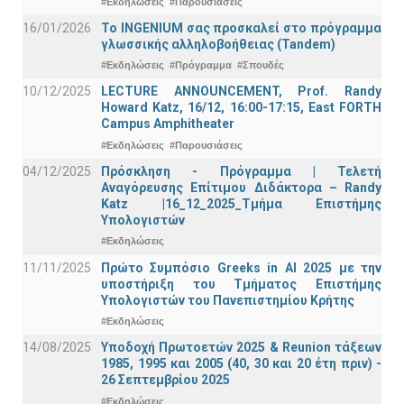
#Εκδηλώσεις
#Παρουσιάσεις
16/01/2026
Το INGENIUM σας προσκαλεί στο πρόγραμμα
γλωσσικής αλληλοβοήθειας (Tandem)
#Εκδηλώσεις
#Πρόγραμμα
#Σπουδές
10/12/2025
LECTURE ANNOUNCEMENT, Prof. Randy
Howard Katz, 16/12, 16:00-17:15, East FORTH
Campus Amphitheater
#Εκδηλώσεις
#Παρουσιάσεις
04/12/2025
Πρόσκληση - Πρόγραμμα | Τελετή
Αναγόρευσης Επίτιμου Διδάκτορα – Randy
Katz |16_12_2025_Τμήμα Επιστήμης
Υπολογιστών
#Εκδηλώσεις
11/11/2025
Πρώτο Συμπόσιο Greeks in AI 2025 με την
υποστήριξη του Τμήματος Επιστήμης
Υπολογιστών του Πανεπιστημίου Κρήτης
#Εκδηλώσεις
14/08/2025
Υποδοχή Πρωτοετών 2025 & Reunion τάξεων
1985, 1995 και 2005 (40, 30 και 20 έτη πριν) -
26 Σεπτεμβρίου 2025
#Εκδηλώσεις