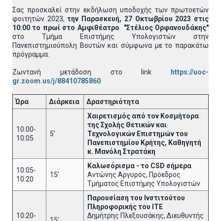
Σας προσκαλεί στην εκδήλωση υποδοχής των πρωτοετών
φοιτητών 2023,
την Παρασκευή, 27 Οκτωβρίου 2023 στις
10:00 το πρωί στο Αμφιθέατρο "Στέλιος Ορφανουδάκης"
στο Τμήμα Επιστήμης Υπολογιστών στην
Πανεπιστημιούπολη Βουτών και σύμφωνα με το παρακάτω
πρόγραμμα:
Ζωντανή μετάδοση στο link
https://uoc-
gr.zoom.us/j/88410785860
Ώρα
Διάρκεια
Δραστηριότητα
Χαιρετισμός από τον Κοσμήτορα
της Σχολής Θετικών και
10:00-
5’
Τεχνολογικών Επιστημών του
10:05
Πανεπιστημίου Κρήτης, Καθηγητή
κ. Μανόλη Στρατάκη
Καλωσόρισμα - το
CSD
σήμερα
10:05-
15’
Αντώνης Αργυρός, Πρόεδρος
10:20
Τμήματος Επιστήμης Υπολογιστών
Παρουσίαση του Ινστιτούτου
Πληροφορικής του ΙΤΕ
10:20-
Δημήτρης Πλεξουσάκης, Διευθυντής
15’