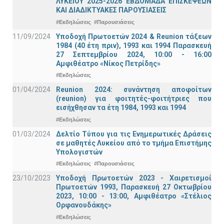
ΛΥΚΕΙΟΥ 2025-2026 ΕΒΔΟΜΑΔΑ ΕΠΙΣΚΕΨΕΩΝ
ΚΑΙ ΔΙΑΔΙΚΤΥΑΚΕΣ ΠΑΡΟΥΣΙΑΣΕΙΣ
#Εκδηλώσεις
#Παρουσιάσεις
11/09/2024
Υποδοχή Πρωτοετών 2024 & Reunion τάξεων
1984 (40 έτη πριν), 1993 και 1994 Παρασκευή
27 Σεπτεμβρίου 2024, 10:00 - 16:00
Αμφιθέατρο «Νίκος Πετρίδης»
#Εκδηλώσεις
01/04/2024
Reunion 2024: συνάντηση αποφοίτων
(reunion) για φοιτητές-φοιτήτριες που
εισήχθησαν τα έτη 1984, 1993 και 1994
#Εκδηλώσεις
01/03/2024
Δελτίο Τύπου για τις Ενημερωτικές Δράσεις
σε μαθητές Λυκείου από το τμήμα Επιστήμης
Υπολογιστών
#Εκδηλώσεις
#Παρουσιάσεις
23/10/2023
Υποδοχή Πρωτοετών 2023 - Χαιρετισμοί
Πρωτοετών 1993, Παρασκευή 27 Οκτωβρίου
2023, 10:00 - 13:00, Αμφιθέατρο «Στέλιος
Ορφανουδάκης»
#Εκδηλώσεις