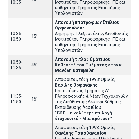
10:35
Ινστιτούτου Πληροφορικής, ΙΤΕ και
καθηγητής Τμήματος Επιστήμης
Υπολογιστών
Απονομή υποτροφιών Στέλιου
Ορφανουδάκη
10:35-
Δημήτρης Πλεξουσάκης, Διευθυντής
15’
10:50
Ινστιτούτου Πληροφορικής, ΙΤΕ και
καθηγητής Τμήματος Επιστήμης
Υπολογιστών
Απονομή τίτλου Ομότιμου
10:50-
45’
Καθηγητή του Τμήματος στον κ.
11:35
Μανόλη Κατεβαίνη
Απόφοιτοι, τάξη 1993: Ομιλία,
Βασίλης Ορφανάκης
Προϊστάμενος Τμήματος Δ’
11:35-
Πληροφορικής & Νέων Τεχνολογιών
15’
11:50
της Διεύθυνσης Δευτεροβάθμιας
Εκπαίδευσης Λασιθίου
“
CSD
... η καλύτερη επιλογή
διαχρονικά - Μια πρόταση”
Απόφοιτοι, τάξη 1993: Ομιλία,
Θανάσης Παπαθανασίου
Director, Engineering at Databricks