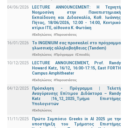
04/06/2026
LECTURE ANNOUNCEMENT: Η Τεχνητή
Νοημοσύνη στην Πανεπιστημιακή
Εκπαίδευση και Διδασκαλία, Καθ. Ιωάννης
Πήτας, 18/06/2026, 12:00 - 14:00, Κεντρικό
κτίριο ΙΤΕ, αίθουσα Κ. Φωτάκη
#Εκδηλώσεις
#Παρουσιάσεις
16/01/2026
Το INGENIUM σας προσκαλεί στο πρόγραμμα
γλωσσικής αλληλοβοήθειας (Tandem)
#Εκδηλώσεις
#Πρόγραμμα
#Σπουδές
10/12/2025
LECTURE ANNOUNCEMENT, Prof. Randy
Howard Katz, 16/12, 16:00-17:15, East FORTH
Campus Amphitheater
#Εκδηλώσεις
#Παρουσιάσεις
04/12/2025
Πρόσκληση - Πρόγραμμα | Τελετή
Αναγόρευσης Επίτιμου Διδάκτορα – Randy
Katz |16_12_2025_Τμήμα Επιστήμης
Υπολογιστών
#Εκδηλώσεις
11/11/2025
Πρώτο Συμπόσιο Greeks in AI 2025 με την
υποστήριξη του Τμήματος Επιστήμης