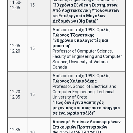
11:50-
15’
“
30 χρόνια Σύνθεση Συστημάτων:
12:05
Από Αρχιτεκτονική Υπολογιστών
σε Επεξεργασία Μεγάλων
Δεδομένων (Big Data)
”
Απόφοιτοι, τάξη 1993: Ομιλία,
Γιώργος Τζανετάκης,
“30 χρόνια υπολογιστές και
12:05-
μουσική
”
15’
12:20
Professor of Computer Science,
Faculty of Engineering and Computer
Science, University of Victoria,
Canada
Απόφοιτοι, τάξη 1993: Ομιλία,
Γιώργος Χαλκιαδάκης
Professor, School of Electrical and
12:20-
Computer Engineering, Technical
15’
12:35
University of Crete
“Πως δεν έγινα ναυπηγός
μηχανικός και πως αυτό οδήγησε
σε ένα ωραίο ταξίδι”
Απονομή Επαίνων Διακεκριμένων
Επικουριών Προπτυχιακών
12:35-
10’
Φοιτητών (ΔΕΠΡΟΦΟΙΤ)