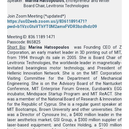
Speaker:
Marina Hatsopoulos
, Entrepreneur and Writer
Board Chair, Levitronix Technologies
Join Zoom Meeting (*updated*)
https://us02web.zoom.us/j/83611891471?
pwd=b1VzcGtuVThYT0M2amxFVDR3bzdhdz09
Meeting ID: 836 1189 1471
Passcode: 865825
Short Bio
:
Marina Hatsopoulos
was Founding CEO of Z
Corporation, an early market leader in 3D printing out of MIT,
from 1994 through its sale in 2005. She is Board Chair of
Levitronix Technologies, the worldwide leader in magnetically-
levitated bearingless motor technology, and President of
Hellenic Innovation Network. She is on the MIT Corporation
Visiting Committee for the Department of Mechanical
Engineering. She is on the Advisory Board of the Nantucket
Conference, MIT Enterprise Forum Greece, Eurobank’s EGG
incubator, Mindspace Startup Program and MIT ReACT. She
was a member of the National Board of Research & Innovation
for the Republic of Cyprus. She is a regular guest speaker at
MIT Bootcamps, Brown University and other universities. She
was a Director of Cynosure Inc., a $400 million leader in the
laser aesthetics market; GSI Group, a $300 million supplier of
laser-based equipment; and Contex Holding, a $100 million