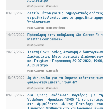
Αμφιθέατρο
#Εκδηλώσεις
#Σπουδές
03/03/2023
Δελτίο Τύπου για τις Ενημερωτικές Δράσεις
σε μαθητές Λυκείου από το τμήμα Επιστήμης
Υπολογιστών
#Εκδηλώσεις
#Παρουσιάσεις
14/09/2022
Πρόσκληση στην εκδήλωση «3ο Career Fair:
Meet the companies»
#Εκδηλώσεις
20/07/2022
Τελετή Ορκωμοσίας, Απονομή Διδακτορικών
Διπλωμάτων, Μεταπτυχιακών Διπλωμάτων
και Πτυχίων - Παρασκευή 29-07-2022, 19:00,
Αμφιθέατρο
#Εκδηλώσεις
#Σπουδές
15/06/2022
4η Διημερίδα για τα θέματα ισότητας των
φύλων στην Επιστήμη των Η/Υ
#Εκδηλώσεις
#Σπουδές
09/05/2022
Δια ζώσης εκδήλωση καριέρας με τη
Vodafone | Ηράκλειο 13/05_12 το μεσημέρι
στο Αμφιθέατρο «Νίκος Πετρίδης» του
Τμήματος Μαθηματικών και Εφαρμοσμένων