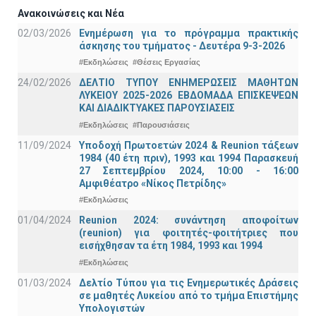
Ανακοινώσεις και Νέα
02/03/2026
Ενημέρωση για το πρόγραμμα πρακτικής
άσκησης του τμήματος - Δευτέρα 9-3-2026
#Εκδηλώσεις
#Θέσεις Εργασίας
24/02/2026
ΔΕΛΤΙΟ ΤΥΠΟΥ ΕΝΗΜΕΡΩΣΕΙΣ ΜΑΘΗΤΩΝ
ΛΥΚΕΙΟΥ 2025-2026 ΕΒΔΟΜΑΔΑ ΕΠΙΣΚΕΨΕΩΝ
ΚΑΙ ΔΙΑΔΙΚΤΥΑΚΕΣ ΠΑΡΟΥΣΙΑΣΕΙΣ
#Εκδηλώσεις
#Παρουσιάσεις
11/09/2024
Υποδοχή Πρωτοετών 2024 & Reunion τάξεων
1984 (40 έτη πριν), 1993 και 1994 Παρασκευή
27 Σεπτεμβρίου 2024, 10:00 - 16:00
Αμφιθέατρο «Νίκος Πετρίδης»
#Εκδηλώσεις
01/04/2024
Reunion 2024: συνάντηση αποφοίτων
(reunion) για φοιτητές-φοιτήτριες που
εισήχθησαν τα έτη 1984, 1993 και 1994
#Εκδηλώσεις
01/03/2024
Δελτίο Τύπου για τις Ενημερωτικές Δράσεις
σε μαθητές Λυκείου από το τμήμα Επιστήμης
Υπολογιστών