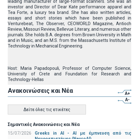
leading manufacturer of large-format scanners. She was an
investor and Director of Dear Kate performance apparel and
Tea Forte, a luxury tea brand. She has also written articles,
essays and short stories which have been published in
Venturebeat, The Observer, CEOWORLD Magazine, Antioch
Review, Missouri Review, Bellevue Literary, and numerous other
journals. She holds B.A. degrees from Brown University in Math
and in Music, and an M.S. from the Massachusetts Institute of
Technology in Mechanical Engineering.
Host: Maria Papadopouli, Professor of Computer Science,
University of Crete and Foundation for Research and
Technology-Hellas
Ανακοινώσεις και Νέα
A+
A-
Δείτε όλες τις ετικέτες
Σημαντικές Ανακοινώσεις και Νέα
15/07/2026
Greeks in AI - ΑΙ με έμπνευση από τις
Νευροεπιστήμες (NeuroAI)