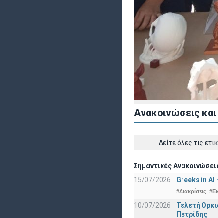
Ανακοινώσεις και
Δείτε όλες τις ετι
Σημαντικές Ανακοινώσεις
15/07/2026
Greeks in AI
#Διακρίσεις
#Ε
10/07/2026
Τελετή Ορκω
Πετρίδης