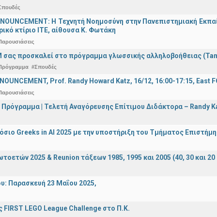
Σπουδές
OUNCEMENT: Η Τεχνητή Νοημοσύνη στην Πανεπιστημιακή Εκπαίδευ
τρικό κτίριο ΙΤΕ, αίθουσα Κ. Φωτάκη
Παρουσιάσεις
 σας προσκαλεί στο πρόγραμμα γλωσσικής αλληλοβοήθειας (Ta
Πρόγραμμα
#Σπουδές
OUNCEMENT, Prof. Randy Howard Katz, 16/12, 16:00-17:15, East
Παρουσιάσεις
 Πρόγραμμα | Τελετή Αναγόρευσης Επίτιμου Διδάκτορα – Randy 
σιο Greeks in AI 2025 με την υποστήριξη του Τμήματος Επιστήμ
οετών 2025 & Reunion τάξεων 1985, 1995 και 2005 (40, 30 και 20 
υ: Παρασκευή 23 Μαΐου 2025,
 FIRST LEGO League Challenge στο Π.Κ.