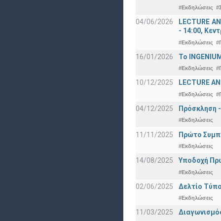
#Εκδηλώσεις
#
04/06/2026
LECTURE ANN
- 14:00, Κεν
#Εκδηλώσεις
#
16/01/2026
Το INGENIUM
#Εκδηλώσεις
#
10/12/2025
LECTURE ANN
#Εκδηλώσεις
#
04/12/2025
Πρόσκληση -
#Εκδηλώσεις
11/11/2025
Πρώτο Συμπό
#Εκδηλώσεις
14/08/2025
Υποδοχή Πρωτ
#Εκδηλώσεις
02/06/2025
Δελτίο Τύπο
#Εκδηλώσεις
11/03/2025
Διαγωνισμός