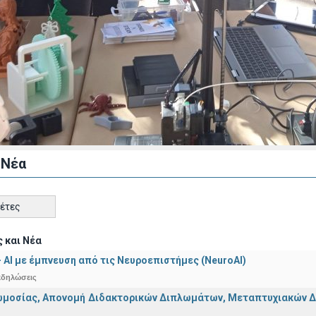
 Νέα
κέτες
 και Νέα
 - ΑΙ με έμπνευση από τις Νευροεπιστήμες (NeuroAI)
κδηλώσεις
μοσίας, Απονομή Διδακτορικών Διπλωμάτων, Μεταπτυχιακών Διπ