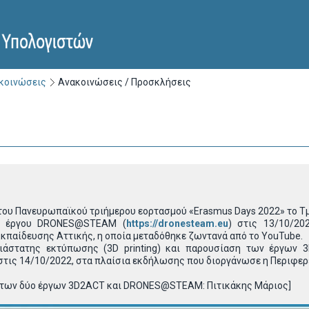
ακοινώσεις
Ανακοινώσεις / Προσκλήσεις
του Πανευρωπαϊκού τριήμερου εορτασμού «Erasmus Days 2022» το Τ
ου έργου DRONES@STEAM (
https://dronesteam.eu
) στις 13/10/2
κπαίδευσης Αττικής, η οποία μεταδόθηκε ζωντανά από το YouTube.
σδιάστατης εκτύπωσης (3D printing) και παρουσίαση των έργων 
στις 14/10/2022, στα πλαίσια εκδήλωσης που διοργάνωσε η Περιφερ
 των δύο έργων 3D2ACT και DRONES@STEAM: Πιτικάκης Μάριος]