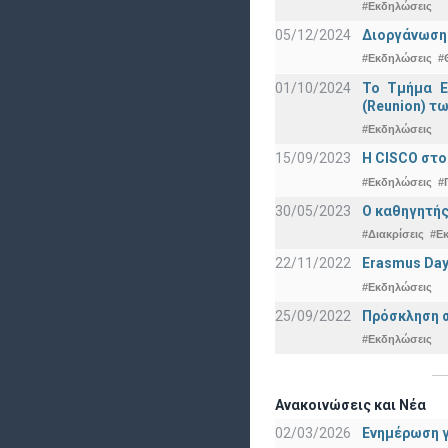
#Εκδηλώσεις
05/12/2024
Διοργάνωση 
#Εκδηλώσεις
#
01/10/2024
Το Τμήμα Ε
(Reunion) τω
#Εκδηλώσεις
15/09/2023
Η CISCO στο
#Εκδηλώσεις
#
30/05/2023
Ο καθηγητής
#Διακρίσεις
#Ε
22/11/2022
Erasmus Day
#Εκδηλώσεις
25/09/2022
Πρόσκληση σ
#Εκδηλώσεις
Ανακοινώσεις και Νέα
02/03/2026
Ενημέρωση γ