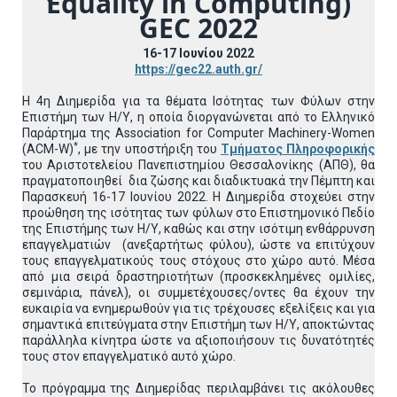
Equality in Computing)
GEC 2022
16-17 Ιουνίου 2022
https://gec22.auth.gr/
Η 4η Διημερίδα για τα θέματα Ισότητας των Φύλων στην
Επιστήμη των Η/Υ, η οποία διοργανώνεται από το Ελληνικό
Παράρτημα της Association for Computer Machinery-Women
*
(ACM-W)
, με την υποστήριξη του
Τμήματος Πληροφορικής
του Αριστοτελείου Πανεπιστημίου Θεσσαλονίκης (ΑΠΘ), θα
πραγματοποιηθεί δια ζώσης και διαδικτυακά την Πέμπτη και
Παρασκευή 16-17 Ιουνίου 2022. Η Διημερίδα στοχεύει στην
προώθηση της ισότητας των φύλων στο Επιστημονικό Πεδίο
της Επιστήμης των Η/Υ, καθώς και στην ισότιμη ενθάρρυνση
επαγγελματιών (ανεξαρτήτως φύλου), ώστε να επιτύχουν
τους επαγγελματικούς τους στόχους στο χώρο αυτό. Μέσα
από μια σειρά δραστηριοτήτων (προσκεκλημένες ομιλίες,
σεμινάρια, πάνελ), οι συμμετέχουσες/οντες θα έχουν την
ευκαιρία να ενημερωθούν για τις τρέχουσες εξελίξεις και για
σημαντικά επιτεύγματα στην Επιστήμη των Η/Υ, αποκτώντας
παράλληλα κίνητρα ώστε να αξιοποιήσουν τις δυνατότητές
τους στον επαγγελματικό αυτό χώρο.
Το πρόγραμμα της Διημερίδας περιλαμβάνει τις ακόλουθες