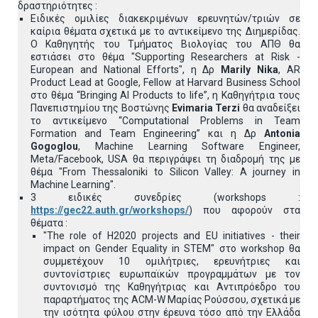
δραστηριότητες :
Ειδικές ομιλίες διακεκριμένων ερευνητών/τριών σε
καίρια θέματα σχετικά με το αντικείμενο της Διημερίδας.
Ο Καθηγητής του Τμήματος Βιολογίας του ΑΠΘ θα
εστιάσει στο θέμα "Supporting Researchers at Risk -
European and National Efforts", η Δρ
Marily Nika
, AR
Product Lead at Google, Fellow at Harvard Business School
στο θέμα “Bringing AI Products to life”, η Καθηγήτρια τους
Πανεπιστημίου της Βοστώνης
Evimaria Terzi
θα αναδείξει
το αντικείμενο “Computational Problems in Team
Formation and Team Engineering” και η Δρ
Antonia
Gogoglou
, Machine Learning Software Engineer,
Meta/Facebook, USA θα περιγράψει τη διαδρομή της με
θέμα "From Thessaloniki to Silicon Valley: A journey in
Machine Learning".
3 ειδικές συνεδρίες (workshops :
https://gec22.auth.gr/workshops/
) που αφορούν στα
θέματα :
"The role of H2020 projects and EU initiatives - their
impact on Gender Equality in STEM" στο workshop θα
συμμετέχουν 10 ομιλήτριες, ερευνήτριες και
συντονίστριες ευρωπαϊκών προγραμμάτων με τον
συντονισμό της Καθηγήτριας και Αντιπρόεδρο του
παραρτήματος της ACM-W Μαρίας Ρούσσου, σχετικά με
την ισότητα φύλου στην έρευνα τόσο από την Ελλάδα