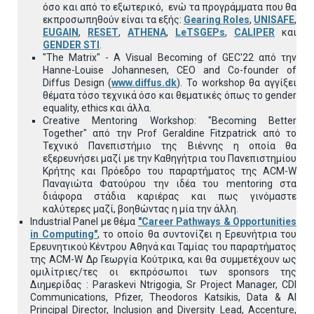
όσο και από το εξωτερικό, ενώ τα προγράμματα που θα
εκπροσωπηθούν είναι τα εξής:
Gearing Roles
,
UNISAFE
,
EUGAIN
,
RESET
,
ATHENA
,
LeTSGEPs
,
CALIPER
και
GENDER STI
.
"The Matrix" - A Visual Becoming of GEC'22 από την
Hanne-Louise Johannesen, CEO and Co-founder of
Diffus Design (
www.diffus.dk
). Το workshop θα αγγίξει
θέματα τόσο τεχνικά όσο και θεματικές όπως το gender
equality, ethics και άλλα.
Creative Mentoring Workshop: "Becoming Better
Together" από την Prof Geraldine Fitzpatrick από το
Τεχνικό Πανεπιστήμιο της Βιέννης η οποία θα
εξερευνήσει μαζί με την Καθηγήτρια του Πανεπιστημίου
Κρήτης και Πρόεδρο του παραρτήματος της ACM-W
Παναγιώτα Φατούρου την ιδέα του mentoring στα
διάφορα στάδια καριέρας και πως γινόμαστε
καλύτερες μαζί, βοηθώντας η μία την άλλη.
Industrial Panel με θέμα
"Career Pathways & Opportunities
in Computing"
, το οποίο θα συντονίζει η Ερευνήτρια του
Ερευνητικού Κέντρου Αθηνά και Ταμίας του παραρτήματος
της ACM-W Δρ Γεωργία Κούτρικα, και θα συμμετέχουν ως
ομιλίτριες/τες οι εκπρόσωποι των sponsors της
Διημερίδας : Paraskevi Ntrigogia, Sr Project Manager, CDI
Communications, Pfizer, Theodoros Katsikis, Data & AI
Principal Director, Inclusion and Diversity Lead, Accenture,