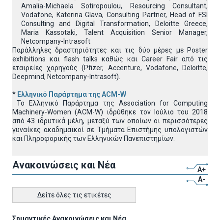
Amalia-Michaela Sotiropoulou, Resourcing Consultant,
Vodafone, Katerina Glava, Consulting Partner, Head of FSI
Consulting and Digital Transformation, Deloitte Greece,
Maria Kassotaki, Talent Acquisition Senior Manager,
Netcompany-Intrasoft
Παράλληλες δραστηριότητες και τις δύο μέρες με Poster
exhibitions και flash talks καθώς και Career Fair από τις
εταιρείες χορηγούς (Pfizer, Accenture, Vodafone, Deloitte,
Deepmind, Netcompany-Intrasoft).
*
Ελληνικό Παράρτημα της ACM-W
Το Ελληνικό Παράρτημα της Association for Computing
Machinery-Women (ACM-W) ιδρύθηκε τον Ιούλιο του 2018
από 43 ιδρυτικά μέλη, μεταξύ των οποίων οι περισσότερες
γυναίκες ακαδημαϊκοί σε Τμήματα Επιστήμης υπολογιστών
και Πληροφορικής των Ελληνικών Πανεπιστημίων.
Ανακοινώσεις και Νέα
A+
A-
Δείτε όλες τις ετικέτες
Σημαντικές Ανακοινώσεις και Νέα