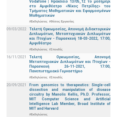
Vodafone | Ηράκλειο 13/05_12 το μεσημέρι
στο Αμφιθέατρο «Νίκος Πετρίδης» του
Τμήματος Μαθηματικών και Εφαρμοσμένων
Μαθηματικών
#Εκδηλώσεις
#Θέσεις Εργασίας
09/03/2022
Τελετή Ορκωμοσίας, Απονομή Διδακτορικών
Διπλωμάτων, Μεταπτυχιακών Διπλωμάτων
και Πτυχίων - Παρασκευή 18-03-2022, 17:00,
Αμφιθέατρο
#Εκδηλώσεις
#Σπουδές
16/11/2021
Τελετή Ορκωμοσίας, Απονομή
Μεταπτυχιακών Διπλωμάτων και Πτυχίων -
Παρασκευή 26-11-2021, 17:00,
Πανεπιστημιακό Γυμναστήριο
#Εκδηλώσεις
#Σπουδές
20/09/2021
From genomics to therapeutics: Single-cell
dissection and manipulation of disease
circuitry by Manolis Kellis, Ph.D. Professor,
MIT Computer Science and Artificial
Intelligence Lab Member, Broad Institute of
MIT and Harvard
#Εκδηλώσεις