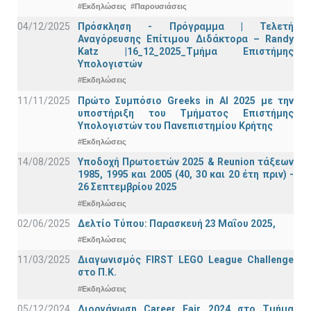
#Εκδηλώσεις
#Παρουσιάσεις
04/12/2025
Πρόσκληση - Πρόγραμμα | Τελετή
Αναγόρευσης Επίτιμου Διδάκτορα – Randy
Katz |16_12_2025_Τμήμα Επιστήμης
Υπολογιστών
#Εκδηλώσεις
11/11/2025
Πρώτο Συμπόσιο Greeks in AI 2025 με την
υποστήριξη του Τμήματος Επιστήμης
Υπολογιστών του Πανεπιστημίου Κρήτης
#Εκδηλώσεις
14/08/2025
Υποδοχή Πρωτοετών 2025 & Reunion τάξεων
1985, 1995 και 2005 (40, 30 και 20 έτη πριν) -
26 Σεπτεμβρίου 2025
#Εκδηλώσεις
02/06/2025
Δελτίο Τύπου: Παρασκευή 23 Μαΐου 2025,
#Εκδηλώσεις
11/03/2025
Διαγωνισμός FIRST LEGO League Challenge
στο Π.Κ.
#Εκδηλώσεις
05/12/2024
Διοργάνωση Career Fair 2024 στο Τμήμα