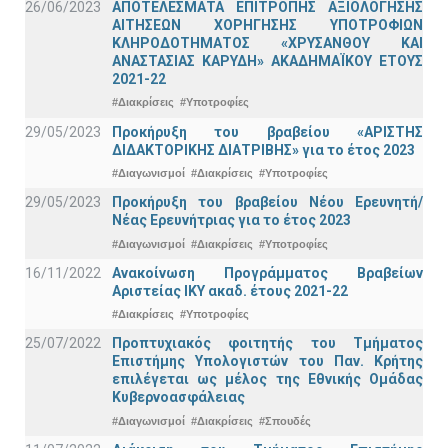
26/06/2023
ΑΠΟΤΕΛΕΣΜΑΤΑ ΕΠΙΤΡΟΠΗΣ ΑΞΙΟΛΟΓΗΣΗΣ
ΑΙΤΗΣΕΩΝ ΧΟΡΗΓΗΣΗΣ ΥΠΟΤΡΟΦΙΩΝ
ΚΛΗΡΟΔΟΤΗΜΑΤΟΣ «ΧΡΥΣΑΝΘΟΥ ΚΑΙ
ΑΝΑΣΤΑΣΙΑΣ ΚΑΡΥΔΗ» ΑΚΑΔΗΜΑΪΚΟΥ ΕΤΟΥΣ
2021-22
#Διακρίσεις
#Υποτροφίες
29/05/2023
Προκήρυξη του βραβείου «ΑΡΙΣΤΗΣ
ΔΙΔΑΚΤΟΡΙΚΗΣ ΔΙΑΤΡΙΒΗΣ» για το έτος 2023
#Διαγωνισμοί
#Διακρίσεις
#Υποτροφίες
29/05/2023
Προκήρυξη του βραβείου Νέου Ερευνητή/
Νέας Ερευνήτριας για το έτος 2023
#Διαγωνισμοί
#Διακρίσεις
#Υποτροφίες
16/11/2022
Ανακοίνωση Προγράμματος Βραβείων
Αριστείας ΙΚΥ ακαδ. έτους 2021-22
#Διακρίσεις
#Υποτροφίες
25/07/2022
Προπτυχιακός φοιτητής του Τμήματος
Επιστήμης Υπολογιστών του Παν. Κρήτης
επιλέγεται ως μέλος της Εθνικής Ομάδας
Κυβερνοασφάλειας
#Διαγωνισμοί
#Διακρίσεις
#Σπουδές