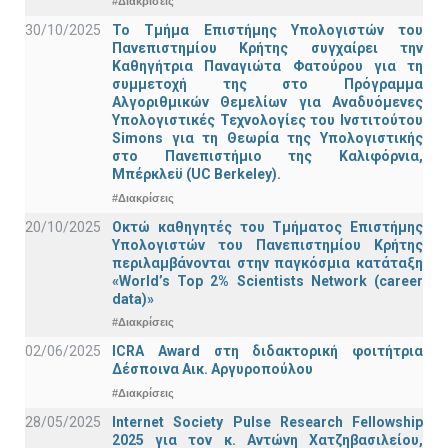
#Διακρίσεις
30/10/2025
Το Τμήμα Επιστήμης Υπολογιστών του
Πανεπιστημίου Κρήτης συγχαίρει την
Καθηγήτρια Παναγιώτα Φατούρου για τη
συμμετοχή της στο Πρόγραμμα
Αλγοριθμικών Θεμελίων για Αναδυόμενες
Υπολογιστικές Τεχνολογίες του Ινστιτούτου
Simons για τη Θεωρία της Υπολογιστικής
στο Πανεπιστήμιο της Καλιφόρνια,
Μπέρκλεϋ (UC Berkeley).
#Διακρίσεις
20/10/2025
Οκτώ καθηγητές του Τμήματος Επιστήμης
Υπολογιστών του Πανεπιστημίου Κρήτης
περιλαμβάνονται στην παγκόσμια κατάταξη
«World’s Top 2% Scientists Network (career
data)»
#Διακρίσεις
02/06/2025
ICRA Award στη διδακτορική φοιτήτρια
Δέσποινα Αικ. Αργυροπούλου
#Διακρίσεις
28/05/2025
Internet Society Pulse Research Fellowship
2025 για τον κ. Αντώνη Χατζηβασιλείου,