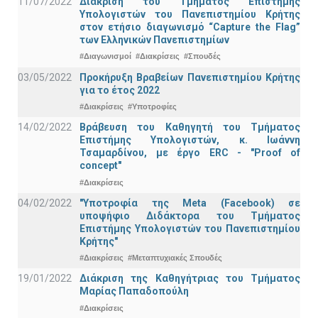
11/07/2022
Διάκριση του Τμήματος Επιστήμης
Υπολογιστών του Πανεπιστημίου Κρήτης
στον ετήσιο διαγωνισμό “Capture the Flag”
των Ελληνικών Πανεπιστημίων
#Διαγωνισμοί
#Διακρίσεις
#Σπουδές
03/05/2022
Προκήρυξη Βραβείων Πανεπιστημίου Κρήτης
για το έτος 2022
#Διακρίσεις
#Υποτροφίες
14/02/2022
Βράβευση του Καθηγητή του Τμήματος
Επιστήμης Υπολογιστών, κ. Ιωάννη
Τσαμαρδίνου, με έργο ERC - "Proof of
concept"
#Διακρίσεις
04/02/2022
"Υποτροφία της Meta (Facebook) σε
υποψήφιο Διδάκτορα του Τμήματος
Επιστήμης Υπολογιστών του Πανεπιστημίου
Κρήτης"
#Διακρίσεις
#Μεταπτυχιακές Σπουδές
19/01/2022
Διάκριση της Καθηγήτριας του Τμήματος
Μαρίας Παπαδοπούλη
#Διακρίσεις