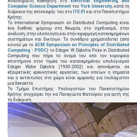
Αναπληρωτή Καθηγητή στο
Electrical Engineering and
Computer Science Department
του
York University
, κατά τη
διάρκεια της επίσκεψής του στο
ΙΤΕ
ΙΠ
και στο Πανεπιστήμιο
Κρήτης.
Το International Symposium on Distributed Computing είναι
ένα διεθνές φόρουμ στη θεωρία, στο σχεδιασμό, στην
ανάλυση, στην υλοποίηση και στην εφαρμογή κατανεμημένων
συστημάτων και δικτύων. Το συνέδριο χρηματοδοτεί (από
κοινού με το
ACM Symposium on Principles of Distributed
Computing
-
PODC
) το Edsger W. Dijkstra Prize in Distributed
Computing που πήρε το όνομά του από τον κορυφαίο
επιστήμονα στον τομέα του κατανεμημένου υπολογισμού
Edsger Wybe Dijkstra (1930-2002) και απονέμεται σε
εξαιρετικές ερευνητικές εργασίες, των οποίων η σημασία
και ο αντίκτυπος στο χώρο είναι εμφανής για τουλάχιστον
μια δεκαετία.
Το Τμήμα Επιστήμης Υπολογιστών του Πανεπιστημίου
Κρήτης συγχαίρει την κα Παναγιώτα Φατούρου για αυτή της
τη διάκριση.