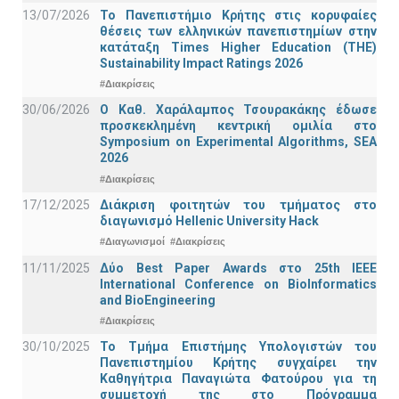
13/07/2026
Το Πανεπιστήμιο Κρήτης στις κορυφαίες
θέσεις των ελληνικών πανεπιστημίων στην
κατάταξη Times Higher Education (ΤΗΕ)
Sustainability Impact Ratings 2026
#Διακρίσεις
30/06/2026
Ο Καθ. Χαράλαμπος Τσουρακάκης έδωσε
προσκεκλημένη κεντρική ομιλία στο
Symposium on Experimental Algorithms, SEA
2026
#Διακρίσεις
17/12/2025
Διάκριση φοιτητών του τμήματος στο
διαγωνισμό Hellenic University Hack
#Διαγωνισμοί
#Διακρίσεις
11/11/2025
Δύο Best Paper Awards στο 25th IEEE
International Conference on BioInformatics
and BioEngineering
#Διακρίσεις
30/10/2025
Το Τμήμα Επιστήμης Υπολογιστών του
Πανεπιστημίου Κρήτης συγχαίρει την
Καθηγήτρια Παναγιώτα Φατούρου για τη
συμμετοχή της στο Πρόγραμμα