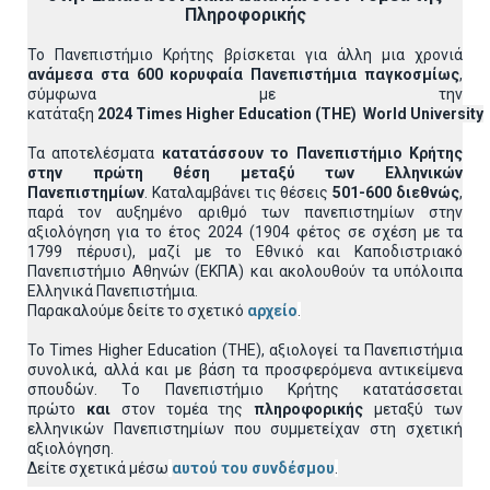
Πληροφορικής
Το Πανεπιστήμιο Κρήτης βρίσκεται για άλλη μια χρονιά
ανάμεσα στα 600 κορυφαία Πανεπιστήμια παγκοσμίως
,
σύμφωνα με την
κατάταξη
2024
Times
Higher
Education
(
THE
)
World
University
Τα αποτελέσματα
κατατάσσουν το Πανεπιστήμιο Κρήτης
στην πρώτη θέση μεταξύ των Ελληνικών
Πανεπιστημίων
. Καταλαμβάνει τις θέσεις
5
01-600 διεθνώς
,
παρά τον αυξημένο αριθμό των πανεπιστημίων στην
αξιολόγηση για το έτος 2024 (1904 φέτος σε σχέση με τα
1799 πέρυσι), μαζί με το Εθνικό και Καποδιστριακό
Πανεπιστήμιο Αθηνών (ΕΚΠΑ) και ακολουθούν τα υπόλοιπα
Ελληνικά Πανεπιστήμια.
Παρακαλούμε δείτε το σχετικό
αρχείο
.
Το Times Higher Education (THE), αξιολογεί τα Πανεπιστήμια
συνολικά, αλλά και με βάση τα προσφερόμενα αντικείμενα
σπουδών. Tο Πανεπιστήμιο Κρήτης κατατάσσεται
πρώτο
και
στον τομέα της
πληροφορικής
μεταξύ των
ελληνικών Πανεπιστημίων που συμμετείχαν στη σχετική
αξιολόγηση.
Δείτε σχετικά μέσω
αυτού του συνδέσμου
.