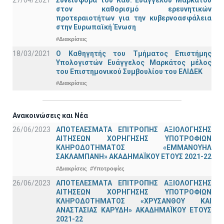
27/04/2021
Συνεισφορά του Καθ. Ευάγγελου Μαρκάτου
στον καθορισμό ερευνητικών
προτεραιοτήτων για την κυβερνοασφάλεια
στην Ευρωπαϊκή Ένωση
#Διακρίσεις
18/03/2021
Ο Καθηγητής του Τμήματος Επιστήμης
Υπολογιστών Ευάγγελος Μαρκάτος μέλος
του Επιστημονικού Συμβουλίου του ΕΛΙΔΕΚ
#Διακρίσεις
Ανακοινώσεις και Νέα
26/06/2023
ΑΠΟΤΕΛΕΣΜΑΤΑ ΕΠΙΤΡΟΠΗΣ ΑΞΙΟΛΟΓΗΣΗΣ
ΑΙΤΗΣΕΩΝ ΧΟΡΗΓΗΣΗΣ ΥΠΟΤΡΟΦΙΩΝ
ΚΛΗΡΟΔΟΤΗΜΑΤΟΣ «ΕΜΜΑΝΟΥΗΛ
ΣΑΚΛΑΜΠΑΝΗ» ΑΚΑΔΗΜΑΪΚΟΥ ΕΤΟΥΣ 2021-22
#Διακρίσεις
#Υποτροφίες
26/06/2023
ΑΠΟΤΕΛΕΣΜΑΤΑ ΕΠΙΤΡΟΠΗΣ ΑΞΙΟΛΟΓΗΣΗΣ
ΑΙΤΗΣΕΩΝ ΧΟΡΗΓΗΣΗΣ ΥΠΟΤΡΟΦΙΩΝ
ΚΛΗΡΟΔΟΤΗΜΑΤΟΣ «ΧΡΥΣΑΝΘΟΥ ΚΑΙ
ΑΝΑΣΤΑΣΙΑΣ ΚΑΡΥΔΗ» ΑΚΑΔΗΜΑΪΚΟΥ ΕΤΟΥΣ
2021-22