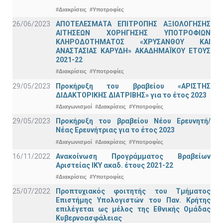
#Διακρίσεις
#Υποτροφίες
26/06/2023
ΑΠΟΤΕΛΕΣΜΑΤΑ ΕΠΙΤΡΟΠΗΣ ΑΞΙΟΛΟΓΗΣΗΣ
ΑΙΤΗΣΕΩΝ ΧΟΡΗΓΗΣΗΣ ΥΠΟΤΡΟΦΙΩΝ
ΚΛΗΡΟΔΟΤΗΜΑΤΟΣ «ΧΡΥΣΑΝΘΟΥ ΚΑΙ
ΑΝΑΣΤΑΣΙΑΣ ΚΑΡΥΔΗ» ΑΚΑΔΗΜΑΪΚΟΥ ΕΤΟΥΣ
2021-22
#Διακρίσεις
#Υποτροφίες
29/05/2023
Προκήρυξη του βραβείου «ΑΡΙΣΤΗΣ
ΔΙΔΑΚΤΟΡΙΚΗΣ ΔΙΑΤΡΙΒΗΣ» για το έτος 2023
#Διαγωνισμοί
#Διακρίσεις
#Υποτροφίες
29/05/2023
Προκήρυξη του βραβείου Νέου Ερευνητή/
Νέας Ερευνήτριας για το έτος 2023
#Διαγωνισμοί
#Διακρίσεις
#Υποτροφίες
16/11/2022
Ανακοίνωση Προγράμματος Βραβείων
Αριστείας ΙΚΥ ακαδ. έτους 2021-22
#Διακρίσεις
#Υποτροφίες
25/07/2022
Προπτυχιακός φοιτητής του Τμήματος
Επιστήμης Υπολογιστών του Παν. Κρήτης
επιλέγεται ως μέλος της Εθνικής Ομάδας
Κυβερνοασφάλειας