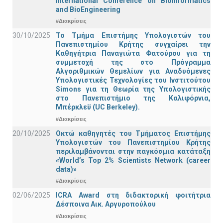
International Conference on BioInformatics
and BioEngineering
#Διακρίσεις
30/10/2025
Το Τμήμα Επιστήμης Υπολογιστών του
Πανεπιστημίου Κρήτης συγχαίρει την
Καθηγήτρια Παναγιώτα Φατούρου για τη
συμμετοχή της στο Πρόγραμμα
Αλγοριθμικών Θεμελίων για Αναδυόμενες
Υπολογιστικές Τεχνολογίες του Ινστιτούτου
Simons για τη Θεωρία της Υπολογιστικής
στο Πανεπιστήμιο της Καλιφόρνια,
Μπέρκλεϋ (UC Berkeley).
#Διακρίσεις
20/10/2025
Οκτώ καθηγητές του Τμήματος Επιστήμης
Υπολογιστών του Πανεπιστημίου Κρήτης
περιλαμβάνονται στην παγκόσμια κατάταξη
«World’s Top 2% Scientists Network (career
data)»
#Διακρίσεις
02/06/2025
ICRA Award στη διδακτορική φοιτήτρια
Δέσποινα Αικ. Αργυροπούλου
#Διακρίσεις