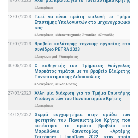
18/07/2023
Άλλη μία πρωτιά για το Πανεπιστήμιο Κρήτης
#Διακρίσεις
13/07/2023
Γιατί να είναι πρώτη επιλογή το Τμήμα
Επιστήμης Υπολογιστών στο μηχανογραφικό
σας
#Διακρίσεις
#Μεταπτυχιακές Σπουδές
#Σπουδές
10/07/2023
Βραβείο καλύτερης τεχνικής εργασίας στο
συνέδριο PETRA 2023
#Διαγωνισμοί
#Διακρίσεις
30/05/2023
Ο καθηγητής του Τμήματος Ευάγγελος
Μαρκάτος τιμάται με το βραβείο Εξαίρετης
Πανεπιστημιακής Διδασκαλίας
#Διακρίσεις
#Εκδηλώσεις
27/03/2023
Άλλη μία διάκριση για το Τμήμα Επιστήμης
Υπολογιστών του Πανεπιστημίου Κρήτης
#Διακρίσεις
14/12/2022
Θερμά συγχαρητήρια στην ομάδα των
φοιτητών του Πανεπιστημίου Κρήτης που
κατέκτησε το πρώτο βραβείο στο
Μαραθώνιο Καινοτομίας «Αρτέμης
Σαϊτάκης» | InnoDays 2022, στην οποία