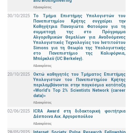
and BioEngineering
#Διακρίσεις
30/10/2025
Το Τμήμα Επιστήμης Υπολογιστών του
Πανεπιστημίου Κρήτης συγχαίρει την
Καθηγήτρια Παναγιώτα Φατούρου για τη
συμμετοχή της στο Πρόγραμμα
Αλγοριθμικών Θεμελίων για Αναδυόμενες
Υπολογιστικές Τεχνολογίες του Ινστιτούτου
Simons για τη Θεωρία της Υπολογιστικής
στο Πανεπιστήμιο της Καλιφόρνια,
Μπέρκλεϋ (UC Berkeley).
#Διακρίσεις
20/10/2025
Οκτώ καθηγητές του Τμήματος Επιστήμης
Υπολογιστών του Πανεπιστημίου Κρήτης
περιλαμβάνονται στην παγκόσμια κατάταξη
«World’s Top 2% Scientists Network (career
data)»
#Διακρίσεις
02/06/2025
ICRA Award στη διδακτορική φοιτήτρια
Δέσποινα Αικ. Αργυροπούλου
#Διακρίσεις
28/05/2025
Internet Society Pulse Research Fellowship