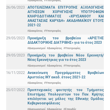
#Διακρίσεις
#Υποτροφίες
26/06/2023
ΑΠΟΤΕΛΕΣΜΑΤΑ ΕΠΙΤΡΟΠΗΣ ΑΞΙΟΛΟΓΗΣΗΣ
ΑΙΤΗΣΕΩΝ ΧΟΡΗΓΗΣΗΣ ΥΠΟΤΡΟΦΙΩΝ
ΚΛΗΡΟΔΟΤΗΜΑΤΟΣ «ΧΡΥΣΑΝΘΟΥ ΚΑΙ
ΑΝΑΣΤΑΣΙΑΣ ΚΑΡΥΔΗ» ΑΚΑΔΗΜΑΪΚΟΥ ΕΤΟΥΣ
2021-22
#Διακρίσεις
#Υποτροφίες
29/05/2023
Προκήρυξη του βραβείου «ΑΡΙΣΤΗΣ
ΔΙΔΑΚΤΟΡΙΚΗΣ ΔΙΑΤΡΙΒΗΣ» για το έτος 2023
#Διαγωνισμοί
#Διακρίσεις
#Υποτροφίες
29/05/2023
Προκήρυξη του βραβείου Νέου Ερευνητή/
Νέας Ερευνήτριας για το έτος 2023
#Διαγωνισμοί
#Διακρίσεις
#Υποτροφίες
16/11/2022
Ανακοίνωση Προγράμματος Βραβείων
Αριστείας ΙΚΥ ακαδ. έτους 2021-22
#Διακρίσεις
#Υποτροφίες
25/07/2022
Προπτυχιακός φοιτητής του Τμήματος
Επιστήμης Υπολογιστών του Παν. Κρήτης
επιλέγεται ως μέλος της Εθνικής Ομάδας
Κυβερνοασφάλειας
#Διαγωνισμοί
#Διακρίσεις
#Σπουδές