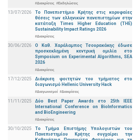
#Διακρίσεις
#Εκδηλώσεις
13/07/2026
Το Πανεπιστήμιο Κρήτης στις κορυφαίες
θέσεις των ελληνικών πανεπιστημίων στην
κατάταξη Times Higher Education (ΤΗΕ)
Sustainability Impact Ratings 2026
#Διακρίσεις
30/06/2026
Ο Καθ. Χαράλαμπος Τσουρακάκης έδωσε
προσκεκλημένη κεντρική ομιλία στο
Symposium on Experimental Algorithms, SEA
2026
#Διακρίσεις
17/12/2025
Διάκριση φοιτητών του τμήματος στο
διαγωνισμό Hellenic University Hack
#Διαγωνισμοί
#Διακρίσεις
11/11/2025
Δύο Best Paper Awards στο 25th IEEE
International Conference on BioInformatics
and BioEngineering
#Διακρίσεις
30/10/2025
Το Τμήμα Επιστήμης Υπολογιστών του
Πανεπιστημίου Κρήτης συγχαίρει την
Καθηγήτρια Παναγιώτα Φατούρου για τη