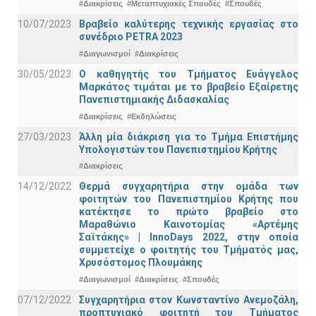
#Διακρίσεις
#Μεταπτυχιακές Σπουδές
#Σπουδές
10/07/2023
Βραβείο καλύτερης τεχνικής εργασίας στο
συνέδριο PETRA 2023
#Διαγωνισμοί
#Διακρίσεις
30/05/2023
Ο καθηγητής του Τμήματος Ευάγγελος
Μαρκάτος τιμάται με το βραβείο Εξαίρετης
Πανεπιστημιακής Διδασκαλίας
#Διακρίσεις
#Εκδηλώσεις
27/03/2023
Άλλη μία διάκριση για το Τμήμα Επιστήμης
Υπολογιστών του Πανεπιστημίου Κρήτης
#Διακρίσεις
14/12/2022
Θερμά συγχαρητήρια στην ομάδα των
φοιτητών του Πανεπιστημίου Κρήτης που
κατέκτησε το πρώτο βραβείο στο
Μαραθώνιο Καινοτομίας «Αρτέμης
Σαϊτάκης» | InnoDays 2022, στην οποία
συμμετείχε ο φοιτητής του Τμήματός μας,
Χρυσόστομος Πλουμάκης
#Διαγωνισμοί
#Διακρίσεις
#Σπουδές
07/12/2022
Συγχαρητήρια στον Κωνσταντίνο Ανεμοζάλη,
προπτυχιακό φοιτητή του Τμήματος