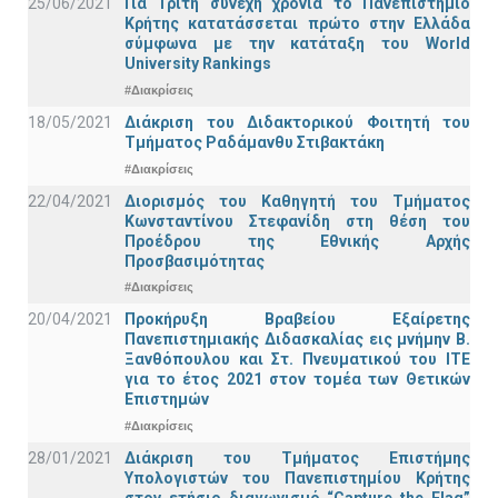
25/06/2021
Για Τρίτη συνεχή χρονιά το Πανεπιστήμιο
Κρήτης κατατάσσεται πρώτο στην Ελλάδα
σύμφωνα με την κατάταξη του World
University Rankings
#Διακρίσεις
18/05/2021
Διάκριση του Διδακτορικού Φοιτητή του
Τμήματος Ραδάμανθυ Στιβακτάκη
#Διακρίσεις
22/04/2021
Διορισμός του Καθηγητή του Τμήματος
Κωνσταντίνου Στεφανίδη στη θέση του
Προέδρου της Εθνικής Αρχής
Προσβασιμότητας
#Διακρίσεις
20/04/2021
Προκήρυξη Βραβείου Εξαίρετης
Πανεπιστημιακής Διδασκαλίας εις μνήμην Β.
Ξανθόπουλου και Στ. Πνευματικού του ΙΤΕ
για το έτος 2021 στον τομέα των Θετικών
Επιστημών
#Διακρίσεις
28/01/2021
Διάκριση του Τμήματος Επιστήμης
Υπολογιστών του Πανεπιστημίου Κρήτης
στον ετήσιο διαγωνισμό “Capture the Flag”