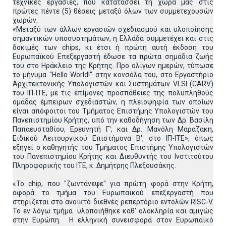
τεχνικές εργασίες, που κατατάσσει τη χώρα μας στις
πρώτες πέντε (5) θέσεις μεταξύ όλων των συμμετεχουσών
χωρών.
«Μεταξύ των άλλων εργασιών σχεδιασμού και υλοποίησης
σημαντικών υποσυστημάτων, η Ελλάδα συμμετέχει και στις
δοκιμές των chips, κι έτσι ή πρώτη αυτή έκδοση του
Ευρωπαϊκού Επεξεργαστή έδωσε τα πρώτα σημάδια ζωής
του στο Ηράκλειο της Κρήτης. Προ ολίγων ημερών, τύπωσε
το μήνυμα "Hello World!" στην κονσόλα του, στο Εργαστήριο
Αρχιτεκτονικής Υπολογιστών και Συστημάτων VLSI (CARV)
του ΙΠ-ΙΤΕ, με τις επίμονες προσπάθειες της πολυπληθούς
ομάδας έμπειρων σχεδιαστών, η πλειοψηφία των οποίων
είναι απόφοιτοι του Τμήματος Επιστήμης Υπολογιστών του
Πανεπιστημίου Κρήτης, υπό την καθοδήγηση των Δρ. Βασίλη
Παπαευσταθίου, Ερευνητή Γ', και Δρ. Μανόλη Μαραζάκη,
Ειδικού Λειτουργικού Επιστήμονα Β', στο ΙΠ-ΙΤΕ», όπως
εξηγεί ο καθηγητής του Τμήματος Επιστήμης Υπολογιστών
του Πανεπιστημίου Κρήτης και Διευθυντής του Ινστιτούτου
Πληροφορικής του ΙΤΕ, κ. Δημήτρης Πλεξουσάκης.
«Το chip, που "ζωντάνεψε" για πρώτη φορά στην Κρήτη,
αφορά το τμήμα του Ευρωπαϊκού επεξεργαστή που
στηρίζεται στο ανοικτό διεθνές ρεπερτόριο εντολών RISC-V.
Το εν λόγω τμήμα υλοποιήθηκε καθ' ολοκληρία και αμιγώς
στην Ευρώπη. Η ελληνική συνεισφορά στον Ευρωπαϊκό