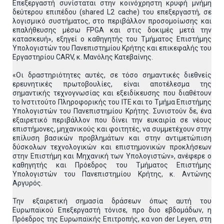
Επεξεργαστή συνίσταται στην κοινόχρηστη κρυφή μνήμη
δεύτερου επιπέδου (shared L2 cache) του επεξεργαστή, σε
λογισμικό συστήματος, στο περιβάλλον προσομοίωσης και
επαλήθευσης μέσω FPGA και στις δοκιμές μετά την
κατασκευή», εξηγεί ο καθηγητής του Τμήματος Επιστήμης
Υπολογιστών του Πανεπιστημίου Κρήτης και επικεφαλής του
Εργαστηρίου CARV, κ. Μανόλης Κατεβαίνης.
«Οι δραστηριότητες αυτές, σε τόσο σημαντικές διεθνείς
ερευνητικές πρωτοβουλίες, είναι αποτέλεσμα της
σημαντικής τεχνογνωσίας και εξειδίκευσης που διαθέτουν
το Ινστιτούτο Πληροφορικής του ΙΤΕ και το Τμήμα Επιστήμης
Υπολογιστών του Πανεπιστημίου Κρήτης. Συνιστούν δε, ένα
εξαιρετικό περιβάλλον που δίνει την ευκαιρία σε νέους
επιστήμονες, μηχανικούς και φοιτητές, να συμμετέχουν στην
επίλυση βασικών προβλημάτων και στην αντιμετώπιση
δύσκολων τεχνολογικών και επιστημονικών προκλήσεων
στην Επιστήμη και Μηχανική των Υπολογιστών», ανέφερε ο
καθηγητής και Πρόεδρος του Τμήματος Επιστήμης
Υπολογιστών του Πανεπιστημίου Κρήτης, κ. Αντώνης
Αργυρός.
Την εξαιρετική σημασία δράσεων όπως αυτή του
Ευρωπαϊκού Επεξεργαστή τόνισε, προ δυο εβδομάδων, η
Πρόεδρος της Ευρωπαϊκής Επιτροπής, κα von der Leyen, στη