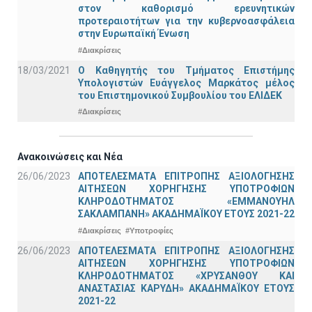
στον καθορισμό ερευνητικών
προτεραιοτήτων για την κυβερνοασφάλεια
στην Ευρωπαϊκή Ένωση
#Διακρίσεις
18/03/2021
Ο Καθηγητής του Τμήματος Επιστήμης
Υπολογιστών Ευάγγελος Μαρκάτος μέλος
του Επιστημονικού Συμβουλίου του ΕΛΙΔΕΚ
#Διακρίσεις
Ανακοινώσεις και Νέα
26/06/2023
ΑΠΟΤΕΛΕΣΜΑΤΑ ΕΠΙΤΡΟΠΗΣ ΑΞΙΟΛΟΓΗΣΗΣ
ΑΙΤΗΣΕΩΝ ΧΟΡΗΓΗΣΗΣ ΥΠΟΤΡΟΦΙΩΝ
ΚΛΗΡΟΔΟΤΗΜΑΤΟΣ «ΕΜΜΑΝΟΥΗΛ
ΣΑΚΛΑΜΠΑΝΗ» ΑΚΑΔΗΜΑΪΚΟΥ ΕΤΟΥΣ 2021-22
#Διακρίσεις
#Υποτροφίες
26/06/2023
ΑΠΟΤΕΛΕΣΜΑΤΑ ΕΠΙΤΡΟΠΗΣ ΑΞΙΟΛΟΓΗΣΗΣ
ΑΙΤΗΣΕΩΝ ΧΟΡΗΓΗΣΗΣ ΥΠΟΤΡΟΦΙΩΝ
ΚΛΗΡΟΔΟΤΗΜΑΤΟΣ «ΧΡΥΣΑΝΘΟΥ ΚΑΙ
ΑΝΑΣΤΑΣΙΑΣ ΚΑΡΥΔΗ» ΑΚΑΔΗΜΑΪΚΟΥ ΕΤΟΥΣ
2021-22