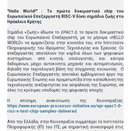
"
Hello
World
!" : Το πρώτο δοκιμαστικό
chip
του
Ευρωπαϊκού Επεξεργαστή
RISC
-
V
δίνει σημάδια ζωής στο
Ηράκλειο Κρήτης
Σημάδια «ζωής» έδωσε το
EPAC
1.0
, το πρώτο δοκιμαστικό
chip του Ευρωπαϊκού Επεξεργαστή, με το μήνυμα «HELLO
WORLD» να εμφανίζεται στην κονσόλα του, στο Ινστιτούτο
Πληροφορικής του Ιδρύματος Τεχνολογίας και Έρευνας. Οι
επεξεργαστές αποτελούν την καρδιά όλων των ψηφιακών
συστημάτων, από κινητά, υπολογιστές, και κέντρα
δεδομένων, μέχρι αυτοκίνητα, μηχανές και αυτοματισμούς,
δηλαδή την τεχνολογική βάση της σύγχρονης κοινωνίας. Ο
Ευρωπαϊκός Επεξεργαστής αποτελεί εμβληματικό έργο της
Ευρωπαϊκής Ένωσης και προμετωπίδα στην κατεύθυνση της
τεχνολογικής ανεξαρτησίας και ασφάλειας της Ευρώπης, σε
όλες τις κρίσιμες υποδομές της ψηφιακής εποχής.
Η επίσημη ανακοίνωση της Κοινοπραξίας:
https://www.european-processor-initiative.eu/epi-epac1-0-
risc-v-test-chip-samples-delivered
Από την Ελλάδα, στην Κοινοπραξία συμμετέχει το Ινστιτούτο
Πληροφορικής (ΙΠ) του ΙΤΕ, με σημαντική συνεισφορά στις