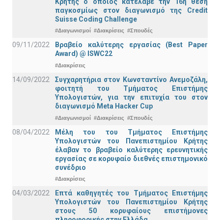
Κρήτης ο οποίος κατέλαβε την 16η θέση
παγκοσμίως στον διαγωνισμό της Credit
Suisse Coding Challenge
#Διαγωνισμοί
#Διακρίσεις
#Σπουδές
09/11/2022
Βραβείο καλύτερης εργασίας (Best Paper
Award) @ ISWC22
#Διακρίσεις
14/09/2022
Συγχαρητήρια στον Κωνσταντίνο Ανεμοζάλη,
φοιτητή του Τμήματος Επιστήμης
Υπολογιστών, για την επιτυχία του στον
διαγωνισμό Meta Hacker Cup
#Διαγωνισμοί
#Διακρίσεις
#Σπουδές
08/04/2022
Μέλη του του Τμήματος Επιστήμης
Υπολογιστών του Πανεπιστημίου Κρήτης
έλαβαν το βραβείο καλύτερης ερευνητικής
εργασίας σε κορυφαίο διεθνές επιστημονικό
συνέδριο
#Διακρίσεις
04/03/2022
Επτά καθηγητές του Τμήματος Επιστήμης
Υπολογιστών του Πανεπιστημίου Κρήτης
στους 50 κορυφαίους επιστήμονες
πληροφορικής στην Ελλάδα.