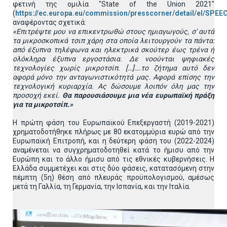
φετινή της ομιλία "State of the Union 2021"
(
https://ec.europa.eu/commission/presscorner/detail/el/SPE
αναφέροντας σχετικά:
«Επιτρέψτε μου να επικεντρωθώ στους ημιαγωγούς, σ'
αυτά
τα μικροσκοπικά τσιπ χάρη στα οποία λειτουργούν τα πάντα:
από έξυπνα τηλέφωνα και ηλεκτρικά σκούτερ έως τρένα ή
ολόκληρα έξυπνα εργοστάσια. Δε νοούνται ψηφιακές
τεχνολογίες χωρίς μικροτσίπ. […]….το ζήτημα αυτό δεν
αφορά μόνο την ανταγωνιστικότητά μας. Αφορά επίσης την
τεχνολογική κυριαρχία. Ας δώσουμε λοιπόν όλη μας την
προσοχή εκεί.
Θα παρουσιάσουμε μια νέα ευρωπαϊκή πράξη
για τα μικροτσίπ.»
Η πρώτη φάση του Ευρωπαϊκού Επεξεργαστή (2019-2021)
χρηματοδοτήθηκε πλήρως με 80 εκατομμύρια ευρώ από την
Ευρωπαϊκή Επιτροπή, και η δεύτερη φάση του (2022-2024)
αναμένεται να συγχρηματοδοτηθεί κατά το ήμισυ από την
Ευρώπη και το άλλο ήμισυ από τις εθνικές κυβερνήσεις. Η
Ελλάδα συμμετέχει και στις δύο φάσεις, κατατασόμενη στην
πέμπτη (5η) θέση από πλευράς προϋπολογισμού, αμέσως
μετά τη Γαλλία, τη Γερμανία, την Ισπανία, και την Ιταλία.