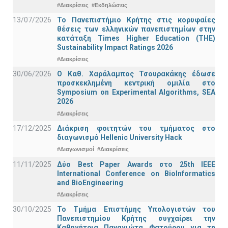
#Διακρίσεις
#Εκδηλώσεις
13/07/2026
Το Πανεπιστήμιο Κρήτης στις κορυφαίες
θέσεις των ελληνικών πανεπιστημίων στην
κατάταξη Times Higher Education (ΤΗΕ)
Sustainability Impact Ratings 2026
#Διακρίσεις
30/06/2026
Ο Καθ. Χαράλαμπος Τσουρακάκης έδωσε
προσκεκλημένη κεντρική ομιλία στο
Symposium on Experimental Algorithms, SEA
2026
#Διακρίσεις
17/12/2025
Διάκριση φοιτητών του τμήματος στο
διαγωνισμό Hellenic University Hack
#Διαγωνισμοί
#Διακρίσεις
11/11/2025
Δύο Best Paper Awards στο 25th IEEE
International Conference on BioInformatics
and BioEngineering
#Διακρίσεις
30/10/2025
Το Τμήμα Επιστήμης Υπολογιστών του
Πανεπιστημίου Κρήτης συγχαίρει την
Καθηγήτρια Παναγιώτα Φατούρου για τη