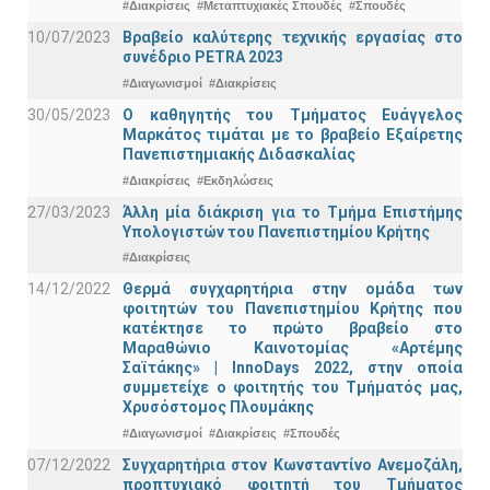
#Διακρίσεις
#Μεταπτυχιακές Σπουδές
#Σπουδές
10/07/2023
Βραβείο καλύτερης τεχνικής εργασίας στο
συνέδριο PETRA 2023
#Διαγωνισμοί
#Διακρίσεις
30/05/2023
Ο καθηγητής του Τμήματος Ευάγγελος
Μαρκάτος τιμάται με το βραβείο Εξαίρετης
Πανεπιστημιακής Διδασκαλίας
#Διακρίσεις
#Εκδηλώσεις
27/03/2023
Άλλη μία διάκριση για το Τμήμα Επιστήμης
Υπολογιστών του Πανεπιστημίου Κρήτης
#Διακρίσεις
14/12/2022
Θερμά συγχαρητήρια στην ομάδα των
φοιτητών του Πανεπιστημίου Κρήτης που
κατέκτησε το πρώτο βραβείο στο
Μαραθώνιο Καινοτομίας «Αρτέμης
Σαϊτάκης» | InnoDays 2022, στην οποία
συμμετείχε ο φοιτητής του Τμήματός μας,
Χρυσόστομος Πλουμάκης
#Διαγωνισμοί
#Διακρίσεις
#Σπουδές
07/12/2022
Συγχαρητήρια στον Κωνσταντίνο Ανεμοζάλη,
προπτυχιακό φοιτητή του Τμήματος