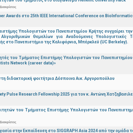
Διακρίσεις
er Awards στο 25th IEEE International Conference on BioInformati
ιστήμης Υπολογιστών του Πανεπιστημίου Κρήτης συγχαίρει την
Αλγοριθμικών Θεμελίων για Αναδυόμενες Υπολογιστικές Τ
ής στο Πανεπιστήμιο της Καλιφόρνια, Μπέρκλεϋ (UC Berkeley).
τές του Τμήματος Επιστήμης Υπολογιστών του Πανεπιστημίου 
tists Network (career data)»
στη διδακτορική φοιτήτρια Δέσποινα Αικ. Αργυροπούλου
iety Pulse Research Fellowship 2025 για τον κ. Αντώνη Χατζηβασι
οιτητών του Τμήματος Επιστήμης Υπολογιστών του Πανεπιστημ
Διακρίσεις
γασία στην Εκπαίδευση στο SIGGRAPH Asia 2024 από την ομάδα τ