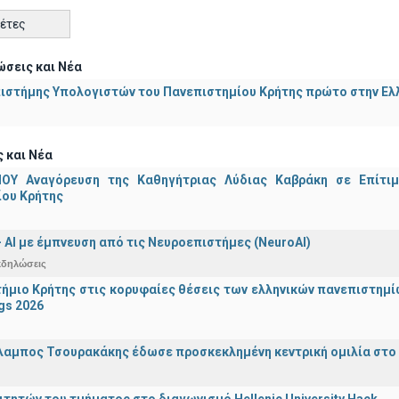
κέτες
σεις και Νέα
ιστήμης Υπολογιστών του Πανεπιστημίου Κρήτης πρώτο στην Ελλ
 και Νέα
ΟΥ Αναγόρευση της Καθηγήτριας Λύδιας Καβράκη σε Επίτι
ίου Κρήτης
 - ΑΙ με έμπνευση από τις Νευροεπιστήμες (NeuroAI)
κδηλώσεις
ήμιο Κρήτης στις κορυφαίες θέσεις των ελληνικών πανεπιστημίων
gs 2026
λαμπος Τσουρακάκης έδωσε προσκεκλημένη κεντρική ομιλία στο S
ιτητών του τμήματος στο διαγωνισμό Hellenic University Hack