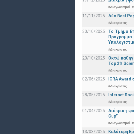
#Διαγωνισμοί
#
11/11/2025
Δύο Best Pap
#Διακρίσεις
30/10/2025
Το Τμήμα Επ
Πρόγραμμα 
Υπολογιστικ
#Διακρίσεις
20/10/2025
Οκτώ καθηγη
Top 2% Scien
#Διακρίσεις
02/06/2025
ICRA Award 
#Διακρίσεις
28/05/2025
Internet Soc
#Διακρίσεις
01/04/2025
Διάκριση φ
Cup”
#Διαγωνισμοί
#
13/03/2025
Καλύτερη Ερ