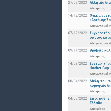
27/03/2023
Άλλη μία δι
#Διακρίσεις
14/12/2022
Θερμά συγχα
«Αρτέμης Σα
#Διαγωνισμοί
#
07/12/2022
Συγχαρητήρ
οποίος κατέ
#Διαγωνισμοί
#
09/11/2022
Βραβείο καλ
#Διακρίσεις
14/09/2022
Συγχαρητήρι
Hacker Cup
#Διαγωνισμοί
#
08/04/2022
Μέλη του τ
κορυφαίο δι
#Διακρίσεις
04/03/2022
Επτά καθηγη
Ελλάδα.
#Διακρίσεις