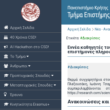
Αρχική Σελίδα
Αρχική Σελίδα
Νέα - Αν
40 Χρόνια CSD!
Ετικέτα:
#Διακρίσεις
ΑΙ Hackathon στο CSD!
Εννέα καθηγητές το
επιστήμονες πληροφ
Το Τμήμα
Άνθρωποι
#Διακρίσεις
Προπτυχιακές Σπουδές
Θερμά συγχαρητήρια στου
Πλεξουσάκη, Ιωάννη Τσα
Μεταπτυχιακές Σπουδές
συμπεριλαμβάνονται 
https://research.com/scien
Έρευνα
Ανακοινώσεις και
Κινητικότητα Erasmus+