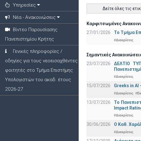
Υπηρεσίες
Δείτε όλες τις ετι
Νέα - Ανακοινώσεις
Καρφιτσωμένες Ανακοινώ
Βίντεο Παρουσίασης
27/01/2026
Το Τμήμα Επ
Πανεπιστημίου Κρήτης
#Διακρίσεις
Γενικές πληροφορίες /
Σημαντικές Ανακοινώσεις
οδηγίες για τους νεοεισαχθέντες
23/07/2026
ΔΕΛΤΙΟ ΤΥΠ
Πανεπιστημ
φοιτητές στο Τμήμα Επιστήμης
#Διακρίσεις
Υπολογιστών του ακαδ. έτους
15/07/2026
Greeks in AI
2026-27
#Διακρίσεις
#Ε
13/07/2026
Το Πανεπιστ
Impact Ratin
#Διακρίσεις
30/06/2026
Ο Καθ. Χαρά
#Διακρίσεις
17/12/2025
Διάκριση φο