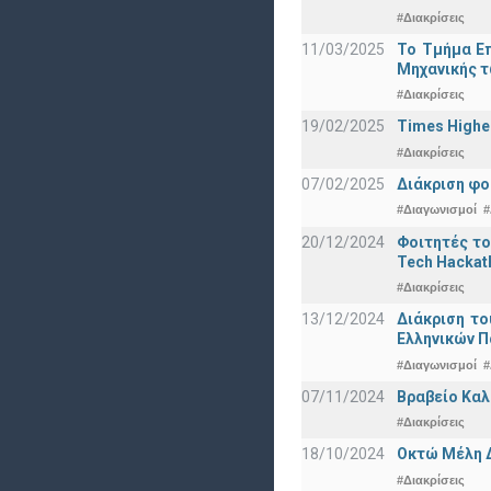
#Διακρίσεις
11/03/2025
Το Τμήμα Επ
Μηχανικής τ
#Διακρίσεις
19/02/2025
Times Highe
#Διακρίσεις
07/02/2025
Διάκριση φο
#Διαγωνισμοί
#
20/12/2024
Φοιτητές το
Tech Hackat
#Διακρίσεις
13/12/2024
Διάκριση το
Ελληνικών 
#Διαγωνισμοί
#
07/11/2024
Βραβείο Καλ
#Διακρίσεις
18/10/2024
Οκτώ Μέλη 
#Διακρίσεις