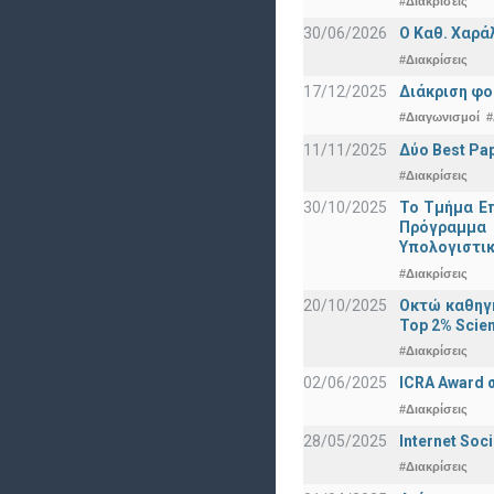
#Διακρίσεις
30/06/2026
Ο Καθ. Χαρά
#Διακρίσεις
17/12/2025
Διάκριση φο
#Διαγωνισμοί
#
11/11/2025
Δύο Best Pap
#Διακρίσεις
30/10/2025
Το Τμήμα Επ
Πρόγραμμα 
Υπολογιστικ
#Διακρίσεις
20/10/2025
Οκτώ καθηγη
Top 2% Scien
#Διακρίσεις
02/06/2025
ICRA Award 
#Διακρίσεις
28/05/2025
Internet Soc
#Διακρίσεις