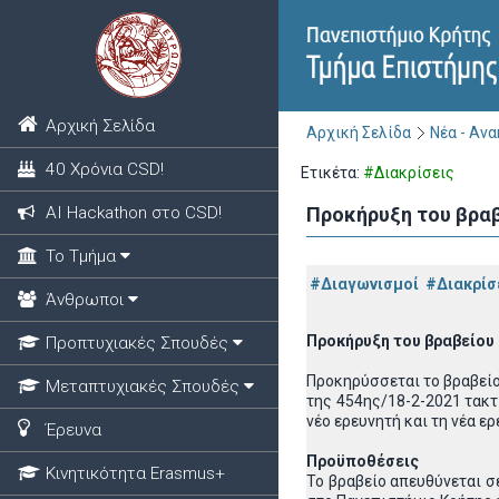
Αρχική Σελίδα
Αρχική Σελίδα
Νέα - Αν
40 Χρόνια CSD!
Ετικέτα:
#Διακρίσεις
ΑΙ Hackathon στο CSD!
Προκήρυξη του βραβ
Το Τμήμα
#Διαγωνισμοί
#Διακρίσ
Άνθρωποι
Προκήρυξη του βραβείου 
Προπτυχιακές Σπουδές
Προκηρύσσεται το βραβείο
Μεταπτυχιακές Σπουδές
της 454ης/18-2-2021 τακτ
νέο ερευνητή και τη νέα ε
Έρευνα
Προϋποθέσεις
Κινητικότητα Erasmus+
Το βραβείο απευθύνεται σε