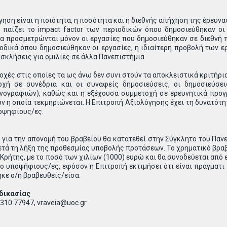
όγηση είναι η ποιότητα, η ποσότητα και η διεθνής απήχηση της έρευ
 παίζει το impact factor των περιοδικών όπου δημοσιεύθηκαν οι
τα προσμετρώνται μόνον οι εργασίες που δημοσιεύθηκαν σε διεθνή π
 οδικά όπου δημοσιεύθηκαν οι εργασίες, η ιδιαίτερη προβολή των ε
οσκλήσεις για ομιλίες σε άλλα Πανεπιστήμια.
ιοχές στις οποίες τα ως άνω δεν συνι στούν τα αποκλειστικά κριτήρι
οχή σε συνέδρια και οι συναφείς δημοσιεύσεις, οι δημοσιεύσε
νογραφιών), καθώς και η εξέχουσα συμμετοχή σε ερευνητικά προ
ών η οποία τεκμηριώνεται. Η Επιτροπή Αξιολόγησης έχει τη δυνατότη
ποψηφίους/ες.
για την απονομή του βραβείου θα κατατεθεί στην Σύγκλητο του Πανε
μετά τη λήξη της προθεσμίας υποβολής προτάσεων. Το χρηματικό βρα
Κρήτης, με το ποσό των χιλίων (1000) ευρώ και θα συνοδεύεται από ε
ο υποψήφιους/ες, εφόσον η Επιτροπή εκτιμήσει ότι είναι πράγματι 
κε ο/η βραβευθείς/είσα.
δικασίας
8310 77947, vraveia@uoc.gr