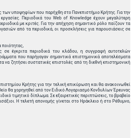
νας των υποψηφίων που παρήχθη στο Πανεπιστήμιο Κρήτης. Για την
 εργασίες. Περιοδικά του Web of Knowledge έχουν μεγαλύτερη
εριοδικά με κριτές. Για την απήχηση σημαντικό ρόλο παίζουν τα
ργασιών από τα περιοδικά, οι προσκλήσεις για παρουσιάσεις σε
α ποιότητας,
ις σε έγκριτα περιοδικά του κλάδου, η συγγραφή αυτοτελών
γράμματα που παρήγαγαν σημαντικά επιστημονικά αποτελέσματα
τα να ζητήσει συστατικές επιστολές από τη διεθνή επιστημονική
πιστημίου Κρήτης για την τελική επικύρωση και θα ανακοινωθεί
βείο θα χορηγηθεί από τον Ειδικό Λογαριασμό Κονδυλίων Έρευνας
ιδικό τιμητικό δίπλωμα. Σε εξαιρετικές περιπτώσεις, το βραβείο
ισάξιοι. Η τελετή απονομής γίνεται στο Ηράκλειο ή στο Ρέθυμνο,