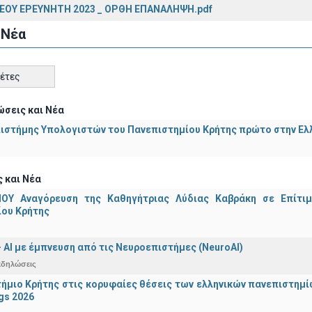
ΝΕΟΥ ΕΡΕΥΝΗΤΗ 2023 _ ΟΡΘΗ ΕΠΑΝΑΛΗΨΗ.pdf
 Νέα
κέτες
σεις και Νέα
ιστήμης Υπολογιστών του Πανεπιστημίου Κρήτης πρώτο στην Ελλ
 και Νέα
ΟΥ Αναγόρευση της Καθηγήτριας Λύδιας Καβράκη σε Επίτι
ίου Κρήτης
 - ΑΙ με έμπνευση από τις Νευροεπιστήμες (NeuroAI)
κδηλώσεις
ήμιο Κρήτης στις κορυφαίες θέσεις των ελληνικών πανεπιστημίων
gs 2026