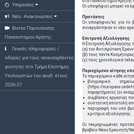
στο Πανεπιστήμιο Κρήτης 
Υπηρεσίες
Οι υποψήφιοι μπορεί να έ
Νέα - Ανακοινώσεις
Προτάσεις
Οι υποψήφιοι/ες για το 
συνεργάστηκαν οι νέοι ερε
Βίντεο Παρουσίασης
Πανεπιστημίου Κρήτης
Επιτροπή Αξιολόγησης
Η Επιτροπή Αξιολόγησης 
Γενικές πληροφορίες /
(α) τον Αντιπρύτανη Έρευ
(β) τους πέντε Κοσμήτορε
οδηγίες για τους νεοεισαχθέντες
(γ) τους χρονολογικά τελ
φοιτητές στο Τμήμα Επιστήμης
Περιεχόμενο αίτησης υ
Υπολογιστών του ακαδ. έτους
Το περιεχόμενο κάθε αίτη
βιογραφικό σημ
2026-27
(https://europass.ced
παραρτήματος (οι αναγ
συμβάσεις εργασίας πο
συστατική επιστολή απ
περιγραφή του υπό βρά
κριτήρια αξιολόγησης.
Οι τεκμηριωμένες προτάσε
βραβείο Νέου Ερευνητή/Νέ