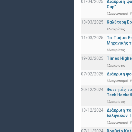
01/04/2025
Διάκριση φ
Cup”
#Διαγωνισμοί
#
13/03/2025
Καλύτερη Ερ
#Διακρίσεις
11/03/2025
Το Τμήμα Επ
Μηχανικής τ
#Διακρίσεις
19/02/2025
Times Highe
#Διακρίσεις
07/02/2025
Διάκριση φο
#Διαγωνισμοί
#
20/12/2024
Φοιτητές το
Tech Hackat
#Διακρίσεις
13/12/2024
Διάκριση το
Ελληνικών 
#Διαγωνισμοί
#
07/11/2024
Βραβείο Καλ