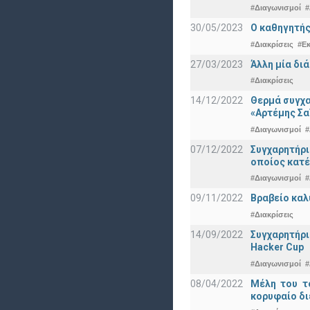
#Διαγωνισμοί
#
30/05/2023
Ο καθηγητής
#Διακρίσεις
#Ε
27/03/2023
Άλλη μία δι
#Διακρίσεις
14/12/2022
Θερμά συγχα
«Αρτέμης Σα
#Διαγωνισμοί
#
07/12/2022
Συγχαρητήρ
οποίος κατέ
#Διαγωνισμοί
#
09/11/2022
Βραβείο καλ
#Διακρίσεις
14/09/2022
Συγχαρητήρι
Hacker Cup
#Διαγωνισμοί
#
08/04/2022
Μέλη του τ
κορυφαίο δι