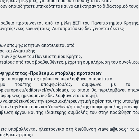
ως ερευνητές/ριες, για διάστημα δυο τουλάχιστον ετών.
χουν οποιαδήποτε υπηκοότητα και να απέκτησαν το διδακτορικό τους
βραβείο προτείνονται από τα μέλη ΔΕΠ του Πανεπιστημίου Κρήτης,
υνητές/νέες ερευνήτριες. Αυτοπροτάσεις δεν γίνονται δεκτές.
των υποψηφιοτήτων αποτελείται από:
νας και Ανάπτυξης
ς των Σχολών του Πανεπιστημίου Κρήτης,
ευταίους από τους βραβευθέντες, μέχρι τη συμπλήρωση του συνολικο
ποψηφιότητας -Προθεσμία υποβολής προτάσεων
σης υποψηφιότητας πρέπει να περιλαμβάνει απαραίτητα:
είωμα του/της υποψηφίου/ας, σύμφωνα με το πρ
efop.europa.eu/editors/el/cv/upload), το οποίο θα περιλαμβάνει α
ραφόμενες ημερομηνίες δεν λαμβάνονται υπόψη),
υ να αποδεικνύουν την εργασιακή/ερευνητική σχέση του/της υποψήφι
ό τον/την Επιστημονικά Υπεύθυνο/η του/της υποψηφίου/ας, με αναφο
βευση έργου και της ιδιαίτερης συμβολής του στην προώθηση του
ις υποβάλλονται ηλεκτρονικά στη διεύθυνση vraveia@uoc.gr το αργ
ας Ερευνήτριας».