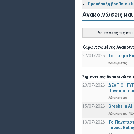
Προκήρυξη βραβείου 
Ανακοινώσεις και
Δείτε όλες τις ετι
Καρφιτσωμένες Ανακοινώ
27/01/2026
Το Τμήμα Επ
#Διακρίσεις
Σημαντικές Ανακοινώσεις
23/07/2026
ΔΕΛΤΙΟ ΤΥΠ
Πανεπιστημ
#Διακρίσεις
15/07/2026
Greeks in AI
#Διακρίσεις
#Ε
13/07/2026
Το Πανεπιστ
Impact Ratin