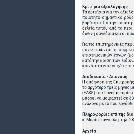
Κριτήρια αξιολόγησης
Τα κριτήρια για την αξιολ
ποιότητα σημαντικό ρόλο
βαρύτητα. Για την ποσότη
δελτία τύπου από τα περι
διεθνή συνέδρια και οι πρ
Για τις επιστημονικές περ
συνεκτιμώνται η συμμετ
επιστημονικών έργων (μο
κατά την κρίση των ειδικ
κοινότητα για τους/τις υ
Διαδικασία - Απονομή
Η απόφαση της Επιτροπής 
το αργότερο τρεις μήνες 
(ΕΛΚΕ) του Πανεπιστημίου 
μπορεί να μοιραστεί σε δύ
ανάλογα με το που εργάσθη
Πληροφορίες επί της δια
κ. Μαρία Γιαννούλη, τηλ. 2
Αρχεία