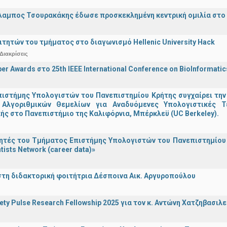
λαμπος Τσουρακάκης έδωσε προσκεκλημένη κεντρική ομιλία στο S
ιτητών του τμήματος στο διαγωνισμό Hellenic University Hack
Διακρίσεις
er Awards στο 25th IEEE International Conference on BioInformati
ιστήμης Υπολογιστών του Πανεπιστημίου Κρήτης συγχαίρει την
Αλγοριθμικών Θεμελίων για Αναδυόμενες Υπολογιστικές Τ
ής στο Πανεπιστήμιο της Καλιφόρνια, Μπέρκλεϋ (UC Berkeley).
τές του Τμήματος Επιστήμης Υπολογιστών του Πανεπιστημίου 
tists Network (career data)»
στη διδακτορική φοιτήτρια Δέσποινα Αικ. Αργυροπούλου
iety Pulse Research Fellowship 2025 για τον κ. Αντώνη Χατζηβασι