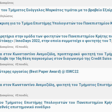
Διακρίσεις
 του Τμήματος Ευάγγελος Μαρκάτος τιμάται με το βραβείο Εξαί
κδηλώσεις
άκριση για το Τμήμα Επιστήμης Υπολογιστών του Πανεπιστημίου 
ρητήρια στην ομάδα των φοιτητών του Πανεπιστημίου Κρήτης π
ϊτάκης» | InnoDays 2022, στην οποία συμμετείχε ο φοιτητής το
Διακρίσεις
#Σπουδές
ια στον Κωνσταντίνο Ανεμοζάλη, προπτυχιακό φοιτητή του Τμή
λαβε την 16η θέση παγκοσμίως στον διαγωνισμό της Credit Suiss
Διακρίσεις
#Σπουδές
ύτερης εργασίας (Best Paper Award) @ ISWC22
α στον Κωνσταντίνο Ανεμοζάλη, φοιτητή του Τμήματος Επιστήμη
Διακρίσεις
#Σπουδές
ου Τμήματος Επιστήμης Υπολογιστών του Πανεπιστημίου Κρήτ
εθνές επιστημονικό συνέδριο