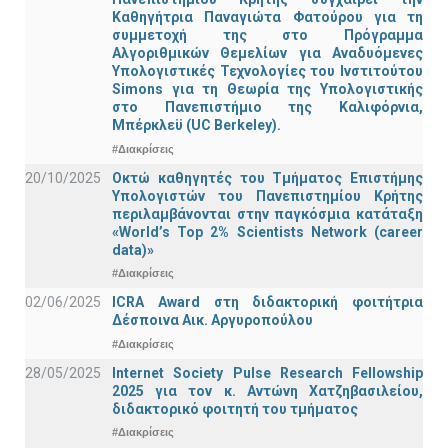
Καθηγήτρια Παναγιώτα Φατούρου για τη
συμμετοχή της στο Πρόγραμμα
Αλγοριθμικών Θεμελίων για Αναδυόμενες
Υπολογιστικές Τεχνολογίες του Ινστιτούτου
Simons για τη Θεωρία της Υπολογιστικής
στο Πανεπιστήμιο της Καλιφόρνια,
Μπέρκλεϋ (UC Berkeley).
#Διακρίσεις
20/10/2025
Οκτώ καθηγητές του Τμήματος Επιστήμης
Υπολογιστών του Πανεπιστημίου Κρήτης
περιλαμβάνονται στην παγκόσμια κατάταξη
«World’s Top 2% Scientists Network (career
data)»
#Διακρίσεις
02/06/2025
ICRA Award στη διδακτορική φοιτήτρια
Δέσποινα Αικ. Αργυροπούλου
#Διακρίσεις
28/05/2025
Internet Society Pulse Research Fellowship
2025 για τον κ. Αντώνη Χατζηβασιλείου,
διδακτορικό φοιτητή του τμήματος
#Διακρίσεις