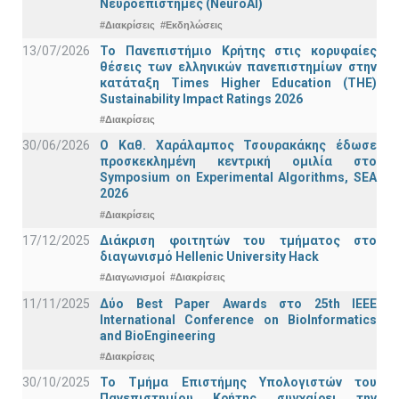
Νευροεπιστήμες (NeuroAI)
#Διακρίσεις
#Εκδηλώσεις
13/07/2026
Το Πανεπιστήμιο Κρήτης στις κορυφαίες
θέσεις των ελληνικών πανεπιστημίων στην
κατάταξη Times Higher Education (ΤΗΕ)
Sustainability Impact Ratings 2026
#Διακρίσεις
30/06/2026
Ο Καθ. Χαράλαμπος Τσουρακάκης έδωσε
προσκεκλημένη κεντρική ομιλία στο
Symposium on Experimental Algorithms, SEA
2026
#Διακρίσεις
17/12/2025
Διάκριση φοιτητών του τμήματος στο
διαγωνισμό Hellenic University Hack
#Διαγωνισμοί
#Διακρίσεις
11/11/2025
Δύο Best Paper Awards στο 25th IEEE
International Conference on BioInformatics
and BioEngineering
#Διακρίσεις
30/10/2025
Το Τμήμα Επιστήμης Υπολογιστών του
Πανεπιστημίου Κρήτης συγχαίρει την