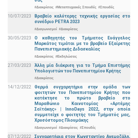
#Διακρίσεις
#Μεταπτυχιακές Σπουδές
#Σπουδές
10/07/2023
Βραβείο καλύτερης τεχνικής εργασίας στο
συνέδριο PETRA 2023
#Διαγωνισμοί
#Διακρίσεις
30/05/2023
Ο καθηγητής του Τμήματος Ευάγγελος
Μαρκάτος τιμάται με το βραβείο Εξαίρετης
Πανεπιστημιακής Διδασκαλίας
#Διακρίσεις
#Εκδηλώσεις
27/03/2023
Άλλη μία διάκριση για το Τμήμα Επιστήμης
Υπολογιστών του Πανεπιστημίου Κρήτης
#Διακρίσεις
14/12/2022
Θερμά συγχαρητήρια στην ομάδα των
φοιτητών του Πανεπιστημίου Κρήτης που
κατέκτησε το πρώτο βραβείο στο
Μαραθώνιο Καινοτομίας «Αρτέμης
Σαϊτάκης» | InnoDays 2022, στην οποία
συμμετείχε ο φοιτητής του Τμήματός μας,
Χρυσόστομος Πλουμάκης
#Διαγωνισμοί
#Διακρίσεις
#Σπουδές
07/12/2022
Συγχαρητήρια στον Κωνσταντίνο Ανεμοζάλη,