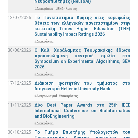
Νευροεπιστήμες (NeuroAI)
#Διακρίσεις
#Εκδηλώσεις
13/07/2026
Το Πανεπιστήμιο Κρήτης στις κορυφαίες
θέσεις των ελληνικών πανεπιστημίων στην
κατάταξη Times Higher Education (ΤΗΕ)
Sustainability Impact Ratings 2026
#Διακρίσεις
30/06/2026
Ο Καθ. Χαράλαμπος Τσουρακάκης έδωσε
προσκεκλημένη κεντρική ομιλία στο
Symposium on Experimental Algorithms, SEA
2026
#Διακρίσεις
17/12/2025
Διάκριση φοιτητών του τμήματος στο
διαγωνισμό Hellenic University Hack
#Διαγωνισμοί
#Διακρίσεις
11/11/2025
Δύο Best Paper Awards στο 25th IEEE
International Conference on BioInformatics
and BioEngineering
#Διακρίσεις
30/10/2025
Το Τμήμα Επιστήμης Υπολογιστών του
Πανεπιστημίου Κρήτης συγχαίρει την