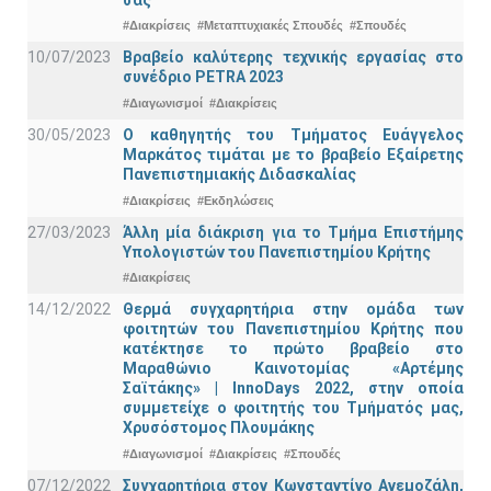
#Διακρίσεις
#Μεταπτυχιακές Σπουδές
#Σπουδές
10/07/2023
Βραβείο καλύτερης τεχνικής εργασίας στο
συνέδριο PETRA 2023
#Διαγωνισμοί
#Διακρίσεις
30/05/2023
Ο καθηγητής του Τμήματος Ευάγγελος
Μαρκάτος τιμάται με το βραβείο Εξαίρετης
Πανεπιστημιακής Διδασκαλίας
#Διακρίσεις
#Εκδηλώσεις
27/03/2023
Άλλη μία διάκριση για το Τμήμα Επιστήμης
Υπολογιστών του Πανεπιστημίου Κρήτης
#Διακρίσεις
14/12/2022
Θερμά συγχαρητήρια στην ομάδα των
φοιτητών του Πανεπιστημίου Κρήτης που
κατέκτησε το πρώτο βραβείο στο
Μαραθώνιο Καινοτομίας «Αρτέμης
Σαϊτάκης» | InnoDays 2022, στην οποία
συμμετείχε ο φοιτητής του Τμήματός μας,
Χρυσόστομος Πλουμάκης
#Διαγωνισμοί
#Διακρίσεις
#Σπουδές
07/12/2022
Συγχαρητήρια στον Κωνσταντίνο Ανεμοζάλη,