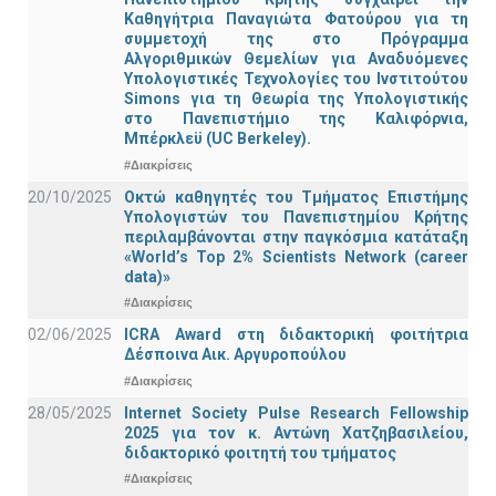
Καθηγήτρια Παναγιώτα Φατούρου για τη
συμμετοχή της στο Πρόγραμμα
Αλγοριθμικών Θεμελίων για Αναδυόμενες
Υπολογιστικές Τεχνολογίες του Ινστιτούτου
Simons για τη Θεωρία της Υπολογιστικής
στο Πανεπιστήμιο της Καλιφόρνια,
Μπέρκλεϋ (UC Berkeley).
#Διακρίσεις
20/10/2025
Οκτώ καθηγητές του Τμήματος Επιστήμης
Υπολογιστών του Πανεπιστημίου Κρήτης
περιλαμβάνονται στην παγκόσμια κατάταξη
«World’s Top 2% Scientists Network (career
data)»
#Διακρίσεις
02/06/2025
ICRA Award στη διδακτορική φοιτήτρια
Δέσποινα Αικ. Αργυροπούλου
#Διακρίσεις
28/05/2025
Internet Society Pulse Research Fellowship
2025 για τον κ. Αντώνη Χατζηβασιλείου,
διδακτορικό φοιτητή του τμήματος
#Διακρίσεις