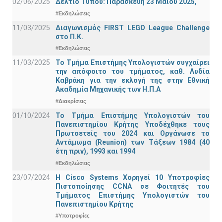
02/06/2025
Δελτίο Τύπου: Παρασκευή 23 Μαΐου 2025,
#Εκδηλώσεις
11/03/2025
Διαγωνισμός FIRST LEGO League Challenge
στο Π.Κ.
#Εκδηλώσεις
11/03/2025
Το Τμήμα Επιστήμης Υπολογιστών συγχαίρει
την απόφοιτο του τμήματος, καθ. Λυδία
Καβράκη για την εκλογή της στην Εθνική
Ακαδημία Μηχανικής των Η.Π.Α
#Διακρίσεις
01/10/2024
Το Τμήμα Επιστήμης Υπολογιστών του
Πανεπιστημίου Κρήτης Υποδέχθηκε τους
Πρωτοετείς του 2024 και Οργάνωσε το
Αντάμωμα (Reunion) των Τάξεων 1984 (40
έτη πριν), 1993 και 1994
#Εκδηλώσεις
23/07/2024
Η Cisco Systems Χορηγεί 10 Υποτροφίες
Πιστοποίησης CCNA σε Φοιτητές του
Τμήματος Επιστήμης Υπολογιστών του
Πανεπιστημίου Κρήτης
#Υποτροφίες