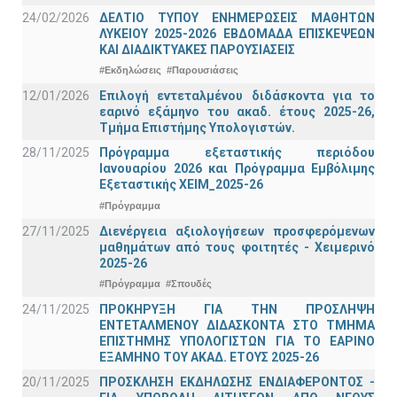
24/02/2026
ΔΕΛΤΙΟ ΤΥΠΟΥ ΕΝΗΜΕΡΩΣΕΙΣ ΜΑΘΗΤΩΝ
ΛΥΚΕΙΟΥ 2025-2026 ΕΒΔΟΜΑΔΑ ΕΠΙΣΚΕΨΕΩΝ
ΚΑΙ ΔΙΑΔΙΚΤΥΑΚΕΣ ΠΑΡΟΥΣΙΑΣΕΙΣ
#Εκδηλώσεις
#Παρουσιάσεις
12/01/2026
Επιλογή εντεταλμένου διδάσκοντα για το
εαρινό εξάμηνο του ακαδ. έτους 2025-26,
Τμήμα Επιστήμης Υπολογιστών.
28/11/2025
Πρόγραμμα εξεταστικής περιόδου
Ιανουαρίου 2026 και Πρόγραμμα Εμβόλιμης
Εξεταστικής ΧΕΙΜ_2025-26
#Πρόγραμμα
27/11/2025
Διενέργεια αξιολογήσεων προσφερόμενων
μαθημάτων από τους φοιτητές - Χειμερινό
2025-26
#Πρόγραμμα
#Σπουδές
24/11/2025
ΠΡΟΚΗΡΥΞΗ ΓΙΑ ΤΗΝ ΠΡΟΣΛΗΨΗ
ΕΝΤΕΤΑΛΜΕΝΟΥ ΔΙΔΑΣΚΟΝΤΑ ΣΤΟ ΤΜΗΜΑ
ΕΠΙΣΤΗΜΗΣ ΥΠΟΛΟΓΙΣΤΩΝ ΓΙΑ ΤΟ ΕΑΡΙΝΟ
ΕΞΑΜΗΝΟ ΤΟΥ ΑΚΑΔ. ΕΤΟΥΣ 2025-26
20/11/2025
ΠΡΟΣΚΛΗΣΗ ΕΚΔΗΛΩΣΗΣ ΕΝΔΙΑΦΕΡΟΝΤΟΣ -