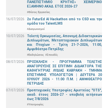
ΠΑΝΕΠΙΣΤΗΜΙΟ ΚΡΗΤΗΣ» ΧΕΙΜΕΡΙΝΟ
ΕΞΑΜΗΝΟ ΑΚΑΔ. ΕΤΟΣ 2026-27
#Θέσεις Εργασίας
16/07/2026
2o FuturEd AI Hackathon από το CSD και την
ομάδα του TalentLMS
#Διαγωνισμοί
10/07/2026
Τελετή Ορκωμοσίας, Απονομή Διδακτορικών
Διπλωμάτων, Μεταπτυχιακών Διπλωμάτων
και Πτυχίων - Τρίτη 21-7-2026, 11:00,
Αμφιθέατρο Πετρίδης
#Εκδηλώσεις
#Σπουδές
08/07/2026
ΠΡΟΣΚΛΗΣΗ - ΠΡΟΓΡΑΜΜΑ ΤΕΛΕΤΗΣ
ΑΝΑΓΟΡΕΥΣΗΣ ΣΕ ΕΠΙΤΙΜΗ ΔΙΔΑΚΤΟΡΑ ΤΗΣ
ΚΑΘΗΓΗΤΡΙΑΣ ΛΥΔΙΑΣ ΚΑΒΡΑΚΗ - ΤΜΗΜΑ
ΕΠΙΣΤΗΜΗΣ ΥΠΟΛΟΓΙΣΤΩΝ | ΔΕΥΤΕΡΑ 20
ΙΟΥΛΙΟΥ 2026 - 11.00 Π.Μ. | ΑΜΦΙΘΕΑΤΡΟ
ΠΕΤΡΙΔΗΣ
07/07/2026
Προπτυχιακές Υποτροφίες Αριστείας "OTS",
ακαδ. έτους 2026-27 - υποβολή αιτήσεων
έως 7/8/2026
#Υποτροφίες