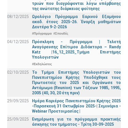
τριών που διαγράφονται λόγω υπέρβασης
της ανώτατης διάρκειας φοίτησης
08/12/2025
Ωρολόγιο Πρόγραμμα Εαρινού Εξαμήνου
ακαδ. έτους 2025-26. Έναρξη μαθημάτων
Δευτέρα 9-2-2026
#Πρόγραμμα
#Σπουδές
04/12/2025
Πρόσκληση - Πρόγραμμα | Τελετή
Αναγόρευσης Επίτιμου Διδάκτορα – Randy
Katz |16_12_2025_Τμήμα Επιστήμης
Υπολογιστών
#Εκδηλώσεις
02/10/2025
Το Τμήμα Επιστήμης Υπολογιστών του
Πανεπιστημίου Κρήτης Υποδέχθηκε τους
Πρωτοετείς του 2025 και Οργάνωσε το
Αντάμωμα (Reunion) των Τάξεων 1985, 1995,
2005 (40, 30, 20 έτη πριν)
29/09/2025
Ημέρα Καριέρας Πανεπιστημίου Κρήτης 2025
-Παρασκευή 31 Οκτωβρίου 2025-| Σεμινάρια -
Webinar Προετοιμασίας |
25/09/2025
Ενημέρωση για το πρόγραμμα πρακτικής
άσκησης του τμήματος - Τρίτη 30-09-2025