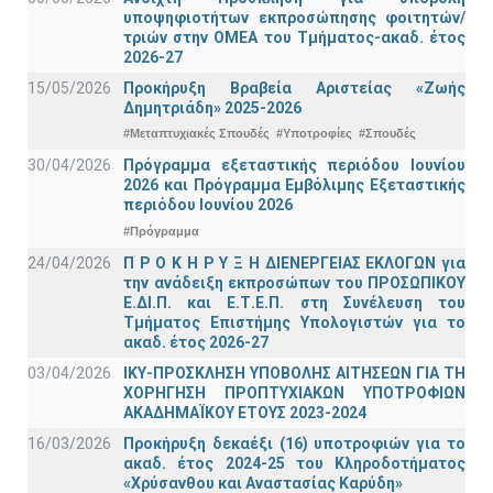
υποψηφιοτήτων εκπροσώπησης φοιτητών/
τριών στην ΟΜΕΑ του Τμήματος-ακαδ. έτος
2026-27
15/05/2026
Προκήρυξη Βραβεία Αριστείας «Ζωής
Δημητριάδη» 2025-2026
#Μεταπτυχιακές Σπουδές
#Υποτροφίες
#Σπουδές
30/04/2026
Πρόγραμμα εξεταστικής περιόδου Ιουνίου
2026 και Πρόγραμμα Εμβόλιμης Εξεταστικής
περιόδου Ιουνίου 2026
#Πρόγραμμα
24/04/2026
Π Ρ Ο Κ Η Ρ Υ Ξ Η ΔΙΕΝΕΡΓΕΙΑΣ ΕΚΛΟΓΩΝ για
την ανάδειξη εκπροσώπων του ΠΡΟΣΩΠΙΚΟΥ
Ε.ΔΙ.Π. και Ε.Τ.Ε.Π. στη Συνέλευση του
Τμήματος Επιστήμης Υπολογιστών για το
ακαδ. έτος 2026-27
03/04/2026
ΙΚΥ-ΠΡΟΣΚΛΗΣΗ ΥΠΟΒΟΛΗΣ ΑΙΤΗΣΕΩΝ ΓΙΑ ΤΗ
ΧΟΡΗΓΗΣΗ ΠΡΟΠΤΥΧΙΑΚΩΝ ΥΠΟΤΡΟΦΙΩΝ
ΑΚΑΔΗΜΑΪΚΟΥ ΕΤΟΥΣ 2023-2024
16/03/2026
Προκήρυξη δεκαέξι (16) υποτροφιών για το
ακαδ. έτος 2024-25 του Κληροδοτήματος
«Χρύσανθου και Αναστασίας Καρύδη»