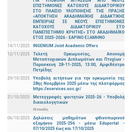
ΓΙΑ ΥΠΟΒΟΛΗ ΑΙΤΗΣΕΩΝ ΑΠΟ ΝΕΟΥΣ
ΕΠΙΣΤΗΜΟΝΕΣ ΚΑΤΟΧΟΥΣ ΔΙΔΑΚΤΟΡΙΚΟΥ
ΣΤΟ ΠΛΑΙΣΙΟ ΥΛΟΠΟΙΗΣΗΣ ΤΗΣ ΠΡΑΞΗΣ
«ΑΠΟΚΤΗΣΗ ΑΚΑΔΗΜΑΪΚΗΣ ΔΙΔΑΚΤΙΚΗΣ
ΕΜΠΕΙΡΙΑΣ ΣΕ ΝΕΟΥΣ ΕΠΙΣΤΗΜΟΝΕΣ
ΚΑΤΟΧΟΥΣ ΔΙΔΑΚΤΟΡΙΚΟΥ ΣΤΟ
ΠΑΝΕΠΙΣΤΗΜΙΟ ΚΡΗΤΗΣ» ΣΤΟ ΑΚΑΔΗΜΑΪΚΟ
ΕΤΟΣ 2025-2026 - ΕΑΡΙΝΟ ΕΞΑΜΗΝΟ
14/11/2025
INGENIUM Joint Academic Offers
12/11/2025
Τελετή Ορκωμοσίας, Απονομή
Μεταπτυχιακών Διπλωμάτων και Πτυχίων -
Παρασκευή 28-11-2025, 13:00, Αμφιθέατρο
Πετρίδης
29/10/2025
Υποβολή αιτήσεων για την ορκωμοσία της
28ης Νοεμβρίου 2025 μέσω της πλατφόρμας
https://eservices.uoc.gr/
21/10/2025
Μετεγγραφές φοιτητών 2025-26 - Υποβολή
δικαιολογητικών
#Σπουδές
06/10/2025
Δηλώσεις μαθημάτων φθινοπωρινού
εξαμήνου 2025-256 - μέσω Εduportal -
07/10/2025 έως και 17/10/2025