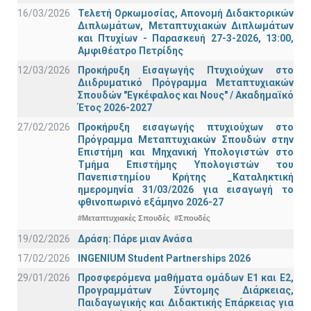
16/03/2026
Τελετή Ορκωμοσίας, Απονομή Διδακτορικών
Διπλωμάτων, Μεταπτυχιακών Διπλωμάτων
και Πτυχίων - Παρασκευή 27-3-2026, 13:00,
Αμφιθέατρο Πετρίδης
12/03/2026
Προκήρυξη Εισαγωγής Πτυχιούχων στο
Διιδρυματικό Πρόγραμμα Μεταπτυχιακών
Σπουδών "Εγκέφαλος και Νους" / Ακαδημαϊκό
Έτος 2026-2027
27/02/2026
Προκήρυξη εισαγωγής πτυχιούχων στo
Πρόγραμμα Μεταπτυχιακών Σπουδών στην
Επιστήμη και Μηχανική Υπολογιστών στο
Τμήμα Eπιστήμης Υπολογιστών του
Πανεπιστημίου Κρήτης _Καταληκτική
ημερομηνία 31/03/2026 για εισαγωγή το
φθινοπωρινό εξάμηνο 2026-27
#Μεταπτυχιακές Σπουδές
#Σπουδές
19/02/2026
Δράση: Πάρε μιαν Ανάσα
17/02/2026
INGENIUM Student Partnerships 2026
29/01/2026
Προσφερόμενα μαθήματα ομάδων Ε1 και Ε2,
Προγραμμάτων Σύντομης Διάρκειας,
Παιδαγωγικής και Διδακτικής Επάρκειας για