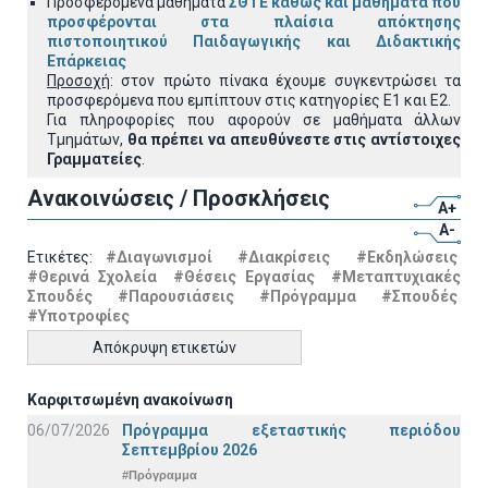
Προσφερόμενα μαθήματα
ΣΘΤΕ καθώς και μαθήματα που
προσφέρονται στα πλαίσια απόκτησης
πιστοποιητικού Παιδαγωγικής και Διδακτικής
Επάρκειας
Προσοχή
: στον πρώτο πίνακα έχουμε συγκεντρώσει τα
προσφερόμενα που εμπίπτουν στις κατηγορίες Ε1 και Ε2.
Για πληροφορίες που αφορούν σε μαθήματα άλλων
Τμημάτων,
θα πρέπει να απευθύνεστε στις αντίστοιχες
Γραμματείες
.
Ανακοινώσεις / Προσκλήσεις
A+
A-
Ετικέτες:
#Διαγωνισμοί
#Διακρίσεις
#Εκδηλώσεις
#Θερινά Σχολεία
#Θέσεις Εργασίας
#Μεταπτυχιακές
Σπουδές
#Παρουσιάσεις
#Πρόγραμμα
#Σπουδές
#Υποτροφίες
Απόκρυψη ετικετών
Καρφιτσωμένη ανακοίνωση
06/07/2026
Πρόγραμμα εξεταστικής περιόδου
Σεπτεμβρίου 2026
#Πρόγραμμα