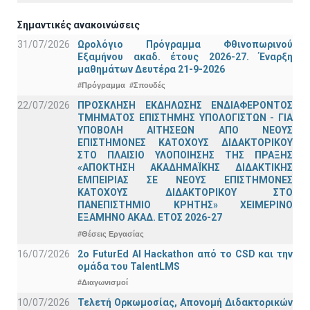
Σημαντικές ανακοινώσεις
31/07/2026
Ωρολόγιο Πρόγραμμα Φθινοπωρινού
Εξαμήνου ακαδ. έτους 2026-27. Έναρξη
μαθημάτων Δευτέρα 21-9-2026
#Πρόγραμμα
#Σπουδές
22/07/2026
ΠΡΟΣΚΛΗΣΗ ΕΚΔΗΛΩΣΗΣ ΕΝΔΙΑΦΕΡΟΝΤΟΣ
ΤΜΗΜΑΤΟΣ ΕΠΙΣΤΗΜΗΣ ΥΠΟΛΟΓΙΣΤΩΝ - ΓΙΑ
ΥΠΟΒΟΛΗ ΑΙΤΗΣΕΩΝ ΑΠΟ ΝΕΟΥΣ
ΕΠΙΣΤΗΜΟΝΕΣ ΚΑΤΟΧΟΥΣ ΔΙΔΑΚΤΟΡΙΚΟΥ
ΣΤΟ ΠΛΑΙΣΙΟ ΥΛΟΠΟΙΗΣΗΣ ΤΗΣ ΠΡΑΞΗΣ
«ΑΠΟΚΤΗΣΗ ΑΚΑΔΗΜΑΪΚΗΣ ΔΙΔΑΚΤΙΚΗΣ
ΕΜΠΕΙΡΙΑΣ ΣΕ ΝΕΟΥΣ ΕΠΙΣΤΗΜΟΝΕΣ
ΚΑΤΟΧΟΥΣ ΔΙΔΑΚΤΟΡΙΚΟΥ ΣΤΟ
ΠΑΝΕΠΙΣΤΗΜΙΟ ΚΡΗΤΗΣ» ΧΕΙΜΕΡΙΝΟ
ΕΞΑΜΗΝΟ ΑΚΑΔ. ΕΤΟΣ 2026-27
#Θέσεις Εργασίας
16/07/2026
2o FuturEd AI Hackathon από το CSD και την
ομάδα του TalentLMS
#Διαγωνισμοί
10/07/2026
Τελετή Ορκωμοσίας, Απονομή Διδακτορικών