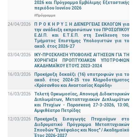
2026 και Πρόγραμμα Εμβόλιμης Εξεταστικής
περιόδου Ιουνίου 2026
#Πρόγραμμα
24/04/2026
Π Ρ Ο Κ Η Ρ Υ Ξ Η ΔΙΕΝΕΡΓΕΙΑΣ ΕΚΛΟΓΩΝ για
την ανάδειξη εκπροσώπων του ΠΡΟΣΩΠΙΚΟΥ
Ε.ΔΙ.Π. και Ε.Τ.Ε.Π. στη Συνέλευση του
Τμήματος Επιστήμης Υπολογιστών για το
ακαδ. έτος 2026-27
03/04/2026
ΙΚΥ-ΠΡΟΣΚΛΗΣΗ ΥΠΟΒΟΛΗΣ ΑΙΤΗΣΕΩΝ ΓΙΑ ΤΗ
ΧΟΡΗΓΗΣΗ ΠΡΟΠΤΥΧΙΑΚΩΝ ΥΠΟΤΡΟΦΙΩΝ
ΑΚΑΔΗΜΑΪΚΟΥ ΕΤΟΥΣ 2023-2024
16/03/2026
Προκήρυξη δεκαέξι (16) υποτροφιών για το
ακαδ. έτος 2024-25 του Κληροδοτήματος
«Χρύσανθου και Αναστασίας Καρύδη»
16/03/2026
Τελετή Ορκωμοσίας, Απονομή Διδακτορικών
Διπλωμάτων, Μεταπτυχιακών Διπλωμάτων
και Πτυχίων - Παρασκευή 27-3-2026, 13:00,
Αμφιθέατρο Πετρίδης
12/03/2026
Προκήρυξη Εισαγωγής Πτυχιούχων στο
Διιδρυματικό Πρόγραμμα Μεταπτυχιακών
Σπουδών "Εγκέφαλος και Νους" / Ακαδημαϊκό
Έτος 2026-2027