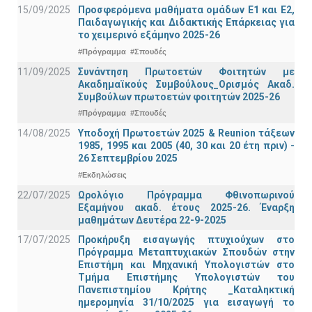
15/09/2025
Προσφερόμενα μαθήματα ομάδων Ε1 και Ε2,
Παιδαγωγικής και Διδακτικής Επάρκειας για
το χειμερινό εξάμηνο 2025-26
#Πρόγραμμα
#Σπουδές
11/09/2025
Συνάντηση Πρωτοετών Φοιτητών με
Ακαδημαϊκούς Συμβούλους_Ορισμός Ακαδ.
Συμβούλων πρωτοετών φοιτητών 2025-26
#Πρόγραμμα
#Σπουδές
14/08/2025
Υποδοχή Πρωτοετών 2025 & Reunion τάξεων
1985, 1995 και 2005 (40, 30 και 20 έτη πριν) -
26 Σεπτεμβρίου 2025
#Εκδηλώσεις
22/07/2025
Ωρολόγιο Πρόγραμμα Φθινοπωρινού
Εξαμήνου ακαδ. έτους 2025-26. Έναρξη
μαθημάτων Δευτέρα 22-9-2025
17/07/2025
Προκήρυξη εισαγωγής πτυχιούχων στo
Πρόγραμμα Μεταπτυχιακών Σπουδών στην
Επιστήμη και Μηχανική Υπολογιστών στο
Τμήμα Eπιστήμης Υπολογιστών του
Πανεπιστημίου Κρήτης _Καταληκτική
ημερομηνία 31/10/2025 για εισαγωγή το