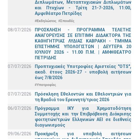
Διπλωμάτων, Μεταπτυχιακών Διπλωμάτων
και Πτυχίων - Τρίτη 21-7-2026, 11:00,
Αμφιθέατρο Πετρίδης
#Εκδηλώσεις
#Σπουδές
08/07/2026
ΠΡΟΣΚΛΗΣΗ - ΠΡΟΓΡΑΜΜΑ ΤΕΛΕΤΗΣ
ΑΝΑΓΟΡΕΥΣΗΣ ΣΕ ΕΠΙΤΙΜΗ ΔΙΔΑΚΤΟΡΑ ΤΗΣ
ΚΑΘΗΓΗΤΡΙΑΣ ΛΥΔΙΑΣ ΚΑΒΡΑΚΗ - ΤΜΗΜΑ
ΕΠΙΣΤΗΜΗΣ ΥΠΟΛΟΓΙΣΤΩΝ | ΔΕΥΤΕΡΑ 20
ΙΟΥΛΙΟΥ 2026 - 11.00 Π.Μ. | ΑΜΦΙΘΕΑΤΡΟ
ΠΕΤΡΙΔΗΣ
07/07/2026
Προπτυχιακές Υποτροφίες Αριστείας "OTS",
ακαδ. έτους 2026-27 - υποβολή αιτήσεων
έως 7/8/2026
#Υποτροφίες
07/07/2026
Πρόσκληση Εθελοντών και Εθελοντριών για
τη Βραδιά του Ερευνητή/τριας 2026
06/07/2026
Πρόγραμμα ΙΚΥ για Χρηματοδότηση
Συμμετοχής και την Επιβράβευση Διάκρισης
φοιτητών/τριών Ελληνικών ΑΕΙ σε διεθνείς
διαγωνισμούς
09/06/2026
Προκήρυξη για υποβολή αιτήσεων