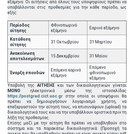
εξάμηνο. Οι αιτήσεις από όλους τους υποψηφίους πρέπει να
υποβάλλονται στις προθεσμίες για την κάθε περίοδο, ως
εξής:
Περίοδος
Φθινοπωρινό
Εαρινό εξάμηνο
αίτησης
εξάμηνο
Κατάθεση
31 Οκτωβρίου
31 Μαρτίου
αίτησης
Ανακοίνωση
15 Δεκεμβρίου
31 Μαϊου
αποτελεσμάτων
Επόμενο
Επόμενο εαρινό
Έναρξη σπουδών
φθινοπωρινό
εξάμηνο
εξάμηνο
Υποβολή της
ΑΙΤΗΣΗΣ
και των δικαιολογητικών γίνεται
MONO
ηλεκτρονικά μέσω της ιστοσελίδας
https://postgrad.cict.uoc.gr
στην οποία οι υποψήφιοι θα
πρέπει να δημιουργήσουν λογαριασμό χρήστη, να
επεξεργαστούν την αίτησή τους, να επισυνάψουν (upload) τα
δικαιολογητικά τους και να την υποβάλλουν οριστικά πριν τη
λήξη της προθεσμίας.
Επίσης μαζί με την αίτηση θα πρέπει να υποβληθούν στο
σύστημα και τα παρακάτω δικαιολογητικά: (Προσοχή τα
αρχεία που θα υποβληθούν πρέπει να είναι αρχεία τύπου pdf