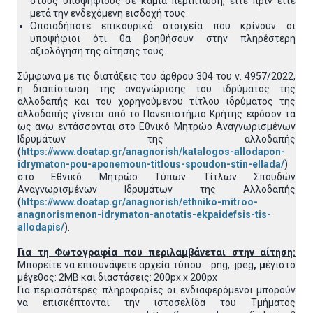
στους υποψηφίους σε καμία περίπτωση, είτε πριν είτε
μετά την ενδεχόμενη εισδοχή τους.
Οποιαδήποτε επικουρικά στοιχεία που κρίνουν οι
υποψήφιοι ότι θα βοηθήσουν στην πληρέστερη
αξιολόγηση της αίτησης τους.
Σύμφωνα με τις διατάξεις του άρθρου 304 του ν. 4957/2022,
η διαπίστωση της αναγνώρισης του ιδρύματος της
αλλοδαπής και του χορηγούμενου τίτλου ιδρύματος της
αλλοδαπής γίνεται από το Πανεπιστήμιο Κρήτης εφόσον τα
ως άνω εντάσσονται στο Εθνικό Μητρώο Αναγνωρισμένων
Ιδρυμάτων της αλλοδαπής
(
https://www.doatap.gr/anagnorish/katalogos-allodapon-
idrymaton-pou-aponemoun-titlous-spoudon-stin-ellada/
)
στο Εθνικό Μητρώο Τύπων Τίτλων Σπουδών
Αναγνωρισμένων Ιδρυμάτων της Αλλοδαπής
(
https://www.doatap.gr/anagnorish/ethniko-mitroo-
anagnorismenon-idrymaton-anotatis-ekpaidefsis-tis-
allodapis/
).
Για τη Φωτογραφία που περιλαμβάνεται στην αίτηση:
Μπορείτε να επισυνάψετε αρχεία τύπου: .png, .jpeg
, μ
έγιστο
μέγεθος: 2MB και διαστάσεις: 200px x 200px
Για περισσότερες πληροφορίες οι ενδιαφερόμενοι μπορούν
να επισκέπτονται την ιστοσελίδα του Τμήματος