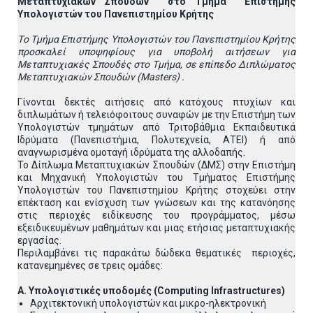
Μεταπτυχιακών Σπουδών στο Τμήμα
E
πιστήμης
Υπολογιστών του Πανεπιστημίου Κρήτης
T
ο Tμήμα Επιστήμης Υπολογιστών του Πανεπιστημίου Κρήτης
προσκαλεί υποψηφίους για υποβολή αιτήσεων
για
Μεταπτυχιακές Σπουδές στο Τμήμα, σε επίπεδο Διπλώματος
Μεταπτυχιακών Σπουδών (Masters) .
Γίνονται δεκτές αιτήσεις από κατόχους πτυχίων και
διπλωμάτων ή τελειόφοιτους συναφών με την Επιστήμη των
Υπολογιστών τμημάτων από Τριτοβάθμια Εκπαιδευτικά
Ιδρύματα (Πανεπιστήμια, Πολυτεχνεία, ΑΤΕΙ) ή από
αναγνωρισμένα ομοταγή ιδρύματα της αλλοδαπής.
To Δίπλωμα Μεταπτυχιακών Σπουδών (ΔΜΣ) στην Επιστήμη
και Μηχανική Υπολογιστών του Τμήματος Επιστήμης
Υπολογιστών του Πανεπιστημίου Κρήτης στοχεύει στην
επέκταση και ενίσχυση των γνώσεων και της κατανόησης
στις περιοχές ειδίκευσης του προγράμματος, μέσω
εξειδικευμένων μαθημάτων και μιας ετήσιας μεταπτυχιακής
εργασίας.
Περιλαμβάνει τις παρακάτω δώδεκα θεματικές περιοχές,
κατανεμημένες σε τρεις ομάδες:
Α. Υπολογιστικές υποδομές (Computing Infrastructures)
Αρχιτεκτονική υπολογιστών και μικρο-ηλεκτρονική