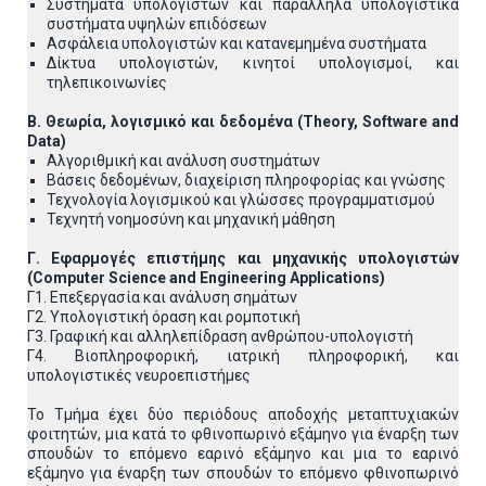
Συστήματα υπολογιστών και παράλληλα υπολογιστικά
συστήματα υψηλών επιδόσεων
Ασφάλεια υπολογιστών και κατανεμημένα συστήματα
Δίκτυα υπολογιστών, κινητοί υπολογισμοί, και
τηλεπικοινωνίες
Β. Θεωρία, λογισμικό και δεδομένα (Theory, Software and
Data)
Αλγοριθμική και ανάλυση συστημάτων
Βάσεις δεδομένων, διαχείριση πληροφορίας και γνώσης
Τεχνολογία λογισμικού και γλώσσες προγραμματισμού
Τεχνητή νοημοσύνη και μηχανική μάθηση
Γ. Εφαρμογές επιστήμης και μηχανικής υπολογιστών
(Computer
Science
and
Engineering
Applications
)
Γ1. Επεξεργασία και ανάλυση σημάτων
Γ2. Υπολογιστική όραση και ρομποτική
Γ3. Γραφική και αλληλεπίδραση ανθρώπου-υπολογιστή
Γ4. Βιοπληροφορική, ιατρική πληροφορική, και
υπολογιστικές νευροεπιστήμες
Το Τμήμα έχει δύο περιόδους αποδοχής μεταπτυχιακών
φοιτητών, μια κατά το φθινοπωρινό εξάμηνο για έναρξη των
σπουδών το επόμενο εαρινό εξάμηνο και μια το εαρινό
εξάμηνο για έναρξη των σπουδών το επόμενο φθινοπωρινό