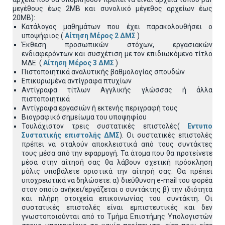
μεγέθους έως 2ΜΒ και συνολικό μέγεθος αρχείων έως
20ΜΒ):
Κατάλογος μαθημάτων που έχει παρακολουθήσει ο
υποψήφιος (
Αίτηση Μέρος 2 ΔΜΣ
)
Έκθεση προσωπικών στόχων, εργασιακών
ενδιαφερόντων και συσχέτιση με τον επιδιωκόμενο τίτλο
ΜΔΕ (
Αίτηση Μέρος 3 ΔΜΣ
)
Πιστοποιητικά αναλυτικής βαθμολογίας σπουδών
Επικυρωμένα αντίγραφα πτυχίων
Αντίγραφα τίτλων Αγγλικής γλώσσας ή άλλα
πιστοποιητικά
Αντίγραφα εργασιών ή εκτενής περιγραφή τους
Βιογραφικό σημείωμα του υποψηφίου
Τουλάχιστον τρεις συστατικές επιστολές(
Εντυπο
Συστατικής επιστολής ΔΜΣ
). Οι συστατικές επιστολές
πρέπει να σταλούν αποκλειστικά από τους συντάκτες
τους μέσα από την εφαρμογή. Τα άτομα που θα προτείνετε
μέσα στην αίτησή σας θα λάβουν σχετική πρόσκληση
μόλις υποβάλετε οριστικά την αίτησή σας. Θα πρέπει
υποχρεωτικά να δηλώσετε: α) διεύθυνση e-mail του φορέα
στον οποίο ανήκει/εργάζεται ο συντάκτης β) την ιδιότητα
και πλήρη στοιχεία επικοινωνίας του συντάκτη. Οι
συστατικές επιστολές είναι εμπιστευτικές και δεν
γνωστοποιούνται από το Τμήμα Επιστήμης Υπολογιστών