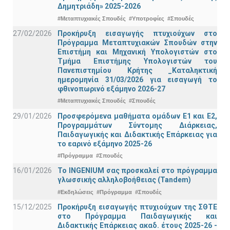
Δημητριάδη» 2025-2026
#Μεταπτυχιακές Σπουδές
#Υποτροφίες
#Σπουδές
27/02/2026
Προκήρυξη εισαγωγής πτυχιούχων στo
Πρόγραμμα Μεταπτυχιακών Σπουδών στην
Επιστήμη και Μηχανική Υπολογιστών στο
Τμήμα Eπιστήμης Υπολογιστών του
Πανεπιστημίου Κρήτης _Καταληκτική
ημερομηνία 31/03/2026 για εισαγωγή το
φθινοπωρινό εξάμηνο 2026-27
#Μεταπτυχιακές Σπουδές
#Σπουδές
29/01/2026
Προσφερόμενα μαθήματα ομάδων Ε1 και Ε2,
Προγραμμάτων Σύντομης Διάρκειας,
Παιδαγωγικής και Διδακτικής Επάρκειας για
το εαρινό εξάμηνο 2025-26
#Πρόγραμμα
#Σπουδές
16/01/2026
Το INGENIUM σας προσκαλεί στο πρόγραμμα
γλωσσικής αλληλοβοήθειας (Tandem)
#Εκδηλώσεις
#Πρόγραμμα
#Σπουδές
15/12/2025
Προκήρυξη εισαγωγής πτυχιούχων της ΣΘΤΕ
στο Πρόγραμμα Παιδαγωγικής και
Διδακτικής Επάρκειας ακαδ. έτους 2025-26 -