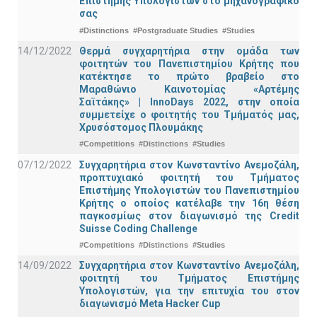
Επιστήμης Υπολογιστών στο μηχανογραφικό
σας
#Distinctions
#Postgraduate Studies
#Studies
14/12/2022
Θερμά συγχαρητήρια στην ομάδα των
φοιτητών του Πανεπιστημίου Κρήτης που
κατέκτησε το πρώτο βραβείο στο
Μαραθώνιο Καινοτομίας «Αρτέμης
Σαϊτάκης» | InnoDays 2022, στην οποία
συμμετείχε ο φοιτητής του Τμήματός μας,
Χρυσόστομος Πλουμάκης
#Competitions
#Distinctions
#Studies
07/12/2022
Συγχαρητήρια στον Κωνσταντίνο Ανεμοζάλη,
προπτυχιακό φοιτητή του Τμήματος
Επιστήμης Υπολογιστών του Πανεπιστημίου
Κρήτης ο οποίος κατέλαβε την 16η θέση
παγκοσμίως στον διαγωνισμό της Credit
Suisse Coding Challenge
#Competitions
#Distinctions
#Studies
14/09/2022
Συγχαρητήρια στον Κωνσταντίνο Ανεμοζάλη,
φοιτητή του Τμήματος Επιστήμης
Υπολογιστών, για την επιτυχία του στον
διαγωνισμό Meta Hacker Cup