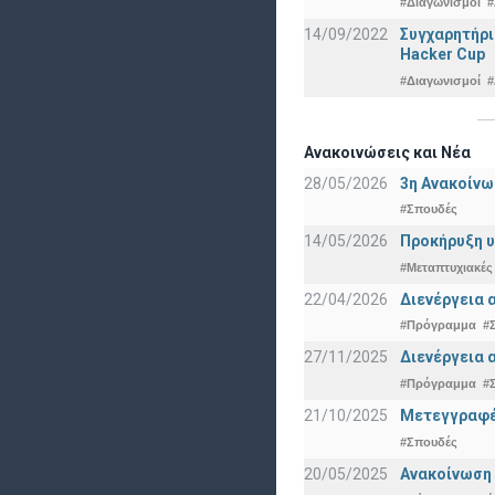
#Διαγωνισμοί
#
14/09/2022
Συγχαρητήρι
Hacker Cup
#Διαγωνισμοί
#
Ανακοινώσεις και Νέα
28/05/2026
3η Ανακοίνω
#Σπουδές
14/05/2026
Προκήρυξη υ
#Μεταπτυχιακές
22/04/2026
Διενέργεια 
#Πρόγραμμα
#
27/11/2025
Διενέργεια 
#Πρόγραμμα
#
21/10/2025
Μετεγγραφές
#Σπουδές
20/05/2025
Ανακοίνωση 