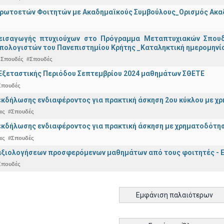
Πρωτοετών Φοιτητών με Ακαδημαϊκούς Συμβούλους_Ορισμός Ακα
εισαγωγής πτυχιούχων στo Πρόγραμμα Μεταπτυχιακών Σπουδ
πολογιστών του Πανεπιστημίου Κρήτης _Καταληκτική ημερομηνία 
 Σπουδές
#Σπουδές
Εξεταστικής Περιόδου Σεπτεμβρίου 2024 μαθημάτων ΣΘΕΤΕ
Σπουδές
κδήλωσης ενδιαφέροντος για πρακτική άσκηση 2ου κύκλου με χρ
ας
#Σπουδές
κδήλωσης ενδιαφέροντος για πρακτική άσκηση με χρηματοδότησ
ας
#Σπουδές
αξιολογήσεων προσφερόμενων μαθημάτων από τους φοιτητές - Ε
Σπουδές
Εμφάνιση παλαιότερων