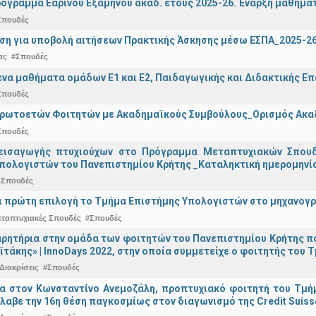
όγραμμα Εαρινού Εξαμήνου ακαδ. έτους 2025-26. Έναρξη μαθημά
Σπουδές
ση για υποβολή αιτήσεων Πρακτικής Άσκησης μέσω ΕΣΠΑ_2025-2
ας
#Σπουδές
α μαθήματα ομάδων Ε1 και Ε2, Παιδαγωγικής και Διδακτικής Επά
Σπουδές
Πρωτοετών Φοιτητών με Ακαδημαϊκούς Συμβούλους_Ορισμός Ακα
Σπουδές
εισαγωγής πτυχιούχων στo Πρόγραμμα Μεταπτυχιακών Σπουδ
πολογιστών του Πανεπιστημίου Κρήτης _Καταληκτική ημερομηνία 
 Σπουδές
ναι πρώτη επιλογή το Τμήμα Επιστήμης Υπολογιστών στο μηχανογ
εταπτυχιακές Σπουδές
#Σπουδές
ρητήρια στην ομάδα των φοιτητών του Πανεπιστημίου Κρήτης π
ϊτάκης» | InnoDays 2022, στην οποία συμμετείχε ο φοιτητής το
Διακρίσεις
#Σπουδές
ια στον Κωνσταντίνο Ανεμοζάλη, προπτυχιακό φοιτητή του Τμή
λαβε την 16η θέση παγκοσμίως στον διαγωνισμό της Credit Suiss