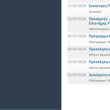
11/09/2024
Συνάντηση 
#Σπουδές
04/09/2024
Προκήρυξη 
Eπιστήμης Υ
#Μεταπτυχιακές
30/07/2024
Πρόγραμμα 
#Πρόγραμμα
#
04/06/2024
Πρόσκληση ε
#Θέσεις Εργασί
04/06/2024
Πρόσκληση ε
#Θέσεις Εργασί
03/04/2024
Διενέργεια 
#Πρόγραμμα
#