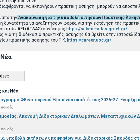
 Σεπτεμβρίου 2026
νδιαφέρονται να εκπονήσουν πρακτική άσκηση μπορούν να αποστεί
 από την
Ανακοίνωση για την υποβολή αιτήσεων Πρακτικής Άσκησ
 τη δυνατότητα να αναζητήσουν φορέα για την εκπόνηση της πρακτ
Φοιτητών
ΑΕΙ (ΑΤΛΑΣ)
σύνδεσμος
https://submit-atlas.grnet.gr/
ς για τη διαδικασία πρακτικής άσκησης θα βρείτε στην ιστοσελίδ
είου πρακτικής άσκησης του Π.Κ.
https://career.uoc.gr/
 Νέα
κέτες
 και Νέα
όγραμμα Φθινοπωρινού Εξαμήνου ακαδ. έτους 2026-27. Έναρξη 
Σπουδές
μοσίας, Απονομή Διδακτορικών Διπλωμάτων, Μεταπτυχιακών Διπ
Σπουδές
για υποβολή αιτήσεων υποψηφίων για Διδακτορικές Σπουδές στ