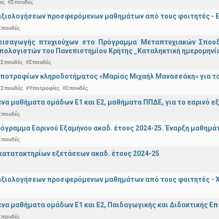
ας
#Σπουδές
αξιολογήσεων προσφερόμενων μαθημάτων από τους φοιτητές - Ε
Σπουδές
εισαγωγής πτυχιούχων στo Πρόγραμμα Μεταπτυχιακών Σπουδ
πολογιστών του Πανεπιστημίου Κρήτης _Καταληκτική ημερομηνία
 Σπουδές
#Σπουδές
ποτροφίων κληροδοτήματος «Μαρίας Μιχαήλ Μανασσάκη» για το 
 Σπουδές
#Υποτροφίες
#Σπουδές
α μαθήματα ομάδων Ε1 και Ε2, μαθήματα ΠΠΔΕ, για το εαρινό ε
Σπουδές
όγραμμα Εαρινού Εξαμήνου ακαδ. έτους 2024-25. Έναρξη μαθημά
Σπουδές
ατατακτηρίων εξετάσεων ακαδ. έτους 2024-25
αξιολογήσεων προσφερόμενων μαθημάτων από τους φοιτητές - Χ
α μαθήματα ομάδων Ε1 και Ε2, Παιδαγωγικής και Διδακτικής Επά
Σπουδές