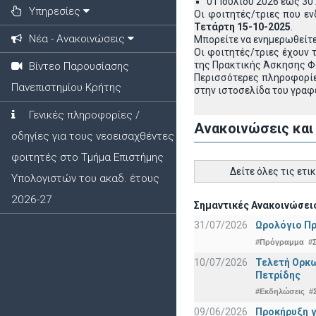
01 Ιουλίου 2026 έως 30
Υπηρεσίες
Οι φοιτητές/τριες που ε
Τετάρτη 15-10-2025
.
Νέα - Ανακοινώσεις
Μπορείτε να ενημερωθείτε
Οι φοιτητές/τριες έχουν
της Πρακτικής Άσκησης 
Βίντεο Παρουσίασης
Περισσότερες πληροφορίε
Πανεπιστημίου Κρήτης
στην ιστοσελίδα του γραφ
Γενικές πληροφορίες /
Ανακοινώσεις και
οδηγίες για τους νεοεισαχθέντες
φοιτητές στο Τμήμα Επιστήμης
Δείτε όλες τις ετι
Υπολογιστών του ακαδ. έτους
2026-27
Σημαντικές Ανακοινώσεις
31/07/2026
Ωρολόγιο Πρ
#Πρόγραμμα
#
10/07/2026
Τελετή Ορκω
Πετρίδης
#Εκδηλώσεις
#
09/06/2026
Προκήρυξη 