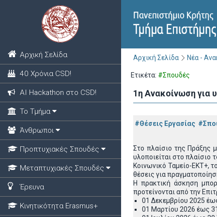
Αρχική Σελίδα
Αρχική Σελίδα
Νέα - Αν
40 Χρόνια CSD!
Ετικέτα:
#Σπουδές
ΑΙ Hackathon στο CSD!
1η Ανακοίνωση για
Το Τμήμα
#Θέσεις Εργασίας
#Σπο
Άνθρωποι
Στο πλαίσιο της Πράξης μ
Προπτυχιακές Σπουδές
υλοποιείται στο πλαίσιο 
Κοινωνικό Ταμείο-ΕΚΤ+, 
Μεταπτυχιακές Σπουδές
θέσεις για πραγματοποίη
Η πρακτική άσκηση μπορε
Έρευνα
προτείνονται από την Επι
01 Δεκεμβρίου 2025 έω
Κινητικότητα Erasmus+
01 Μαρτίου 2026 έως 3