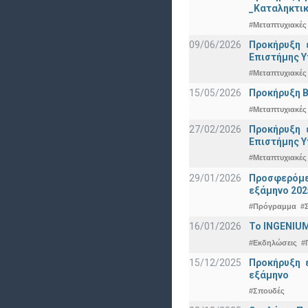
_Καταληκτικ
#Μεταπτυχιακές
09/06/2026
Προκήρυξη 
Eπιστήμης Υ
#Μεταπτυχιακές
15/05/2026
Προκήρυξη Β
#Μεταπτυχιακές
27/02/2026
Προκήρυξη 
Eπιστήμης Υ
#Μεταπτυχιακές
29/01/2026
Προσφερόμεν
εξάμηνο 202
#Πρόγραμμα
#
16/01/2026
Το INGENIUM
#Εκδηλώσεις
#
15/12/2025
Προκήρυξη 
εξάμηνο
#Σπουδές