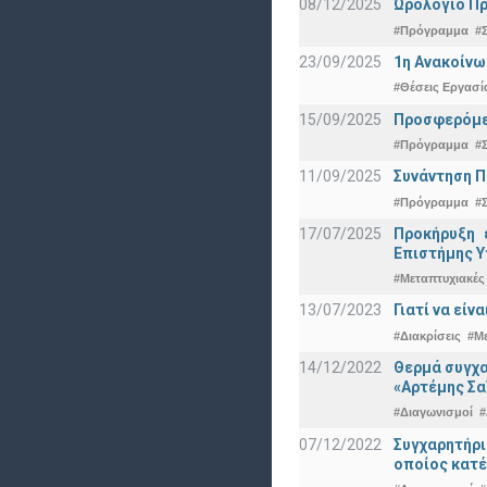
08/12/2025
Ωρολόγιο Πρ
#Πρόγραμμα
#
23/09/2025
1η Ανακοίνω
#Θέσεις Εργασί
15/09/2025
Προσφερόμεν
#Πρόγραμμα
#
11/09/2025
Συνάντηση 
#Πρόγραμμα
#
17/07/2025
Προκήρυξη 
Eπιστήμης Υ
#Μεταπτυχιακές
13/07/2023
Γιατί να εί
#Διακρίσεις
#Μ
14/12/2022
Θερμά συγχα
«Αρτέμης Σα
#Διαγωνισμοί
#
07/12/2022
Συγχαρητήρ
οποίος κατέ