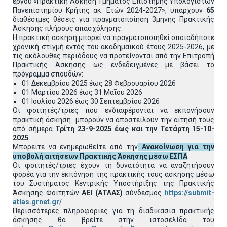
έργου «Πρακτική Άσκηση Τμήματος Επιστήμης Υπολογιστών
Πανεπιστημίου Κρήτης ακ. Ετών 2024-2027», υπάρχουν
65
διαθέσιμες θέσεις για πραγματοποίηση 3μηνης Πρακτικής
Άσκησης πλήρους απασχόλησης.
Η πρακτική άσκηση μπορεί να πραγματοποιηθεί οποιαδήποτε
χρονική στιγμή εντός του ακαδημαϊκού έτους 2025-2026, με
τις ακόλουθες περιόδους να προτείνονται από την Επιτροπή
Πρακτικής Άσκησης ως ενδεδειγμένες με βάσει το
πρόγραμμα σπουδών:
01 Δεκεμβρίου 2025 έως 28 Φεβρουαρίου 2026
01 Μαρτίου 2026 έως 31 Μαΐου 2026
01 Ιουλίου 2026 έως 30 Σεπτεμβρίου 2026
Οι φοιτητές/τριες που ενδιαφέρονται να εκπονήσουν
πρακτική άσκηση μπορούν να αποστείλουν την αίτησή τους
από σήμερα
Τρίτη 23-9-2025 έως και την Τετάρτη 15-10-
2025
.
Μπορείτε να ενημερωθείτε από την
Ανακοίνωση για την
υποβολή αιτήσεων Πρακτικής Άσκησης
μέσω ΕΣΠΑ
Οι φοιτητές/τριες έχουν τη δυνατότητα να αναζητήσουν
φορέα για την εκπόνηση της πρακτικής τους άσκησης μέσω
του Συστήματος Κεντρικής Υποστήριξης της Πρακτικής
Άσκησης Φοιτητών
ΑΕΙ (ΑΤΛΑΣ)
σύνδεσμος
https://submit-
atlas.grnet.gr/
Περισσότερες πληροφορίες για τη διαδικασία πρακτικής
άσκησης θα βρείτε στην ιστοσελίδα του