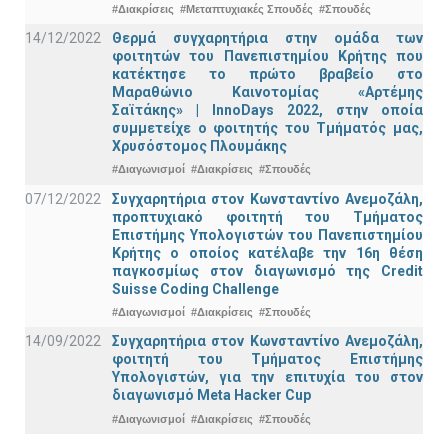
#Διακρίσεις
#Μεταπτυχιακές Σπουδές
#Σπουδές
14/12/2022
Θερμά συγχαρητήρια στην ομάδα των
φοιτητών του Πανεπιστημίου Κρήτης που
κατέκτησε το πρώτο βραβείο στο
Μαραθώνιο Καινοτομίας «Αρτέμης
Σαϊτάκης» | InnoDays 2022, στην οποία
συμμετείχε ο φοιτητής του Τμήματός μας,
Χρυσόστομος Πλουμάκης
#Διαγωνισμοί
#Διακρίσεις
#Σπουδές
07/12/2022
Συγχαρητήρια στον Κωνσταντίνο Ανεμοζάλη,
προπτυχιακό φοιτητή του Τμήματος
Επιστήμης Υπολογιστών του Πανεπιστημίου
Κρήτης ο οποίος κατέλαβε την 16η θέση
παγκοσμίως στον διαγωνισμό της Credit
Suisse Coding Challenge
#Διαγωνισμοί
#Διακρίσεις
#Σπουδές
14/09/2022
Συγχαρητήρια στον Κωνσταντίνο Ανεμοζάλη,
φοιτητή του Τμήματος Επιστήμης
Υπολογιστών, για την επιτυχία του στον
διαγωνισμό Meta Hacker Cup
#Διαγωνισμοί
#Διακρίσεις
#Σπουδές